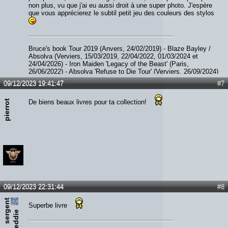
non plus, vu que j'ai eu aussi droit à une super photo. J'espère
que vous apprécierez le subtil petit jeu des couleurs des stylos
Bruce's book Tour 2019 (Anvers, 24/02/2019) - Blaze Bayley /
Absolva (Verviers, 15/03/2019, 22/04/2022, 01/03/2024 et
24/04/2026) - Iron Maiden 'Legacy of the Beast' (Paris,
26/06/2022) - Absolva 'Refuse to Die Tour' (Verviers, 26/09/2024)
- Paul Di'Anno (Diest, 06/12/2023) - JohnL (Verviers, 05/09/2025)
09/12/2023 19:41:47
#7
- Smith / Kotzen (Ittre, 07/02/2026) - The Hell Patrol / Nightride
(Fléron, 28/02/2026)
pierrot
De biens beaux livres pour ta collection!
09/12/2023 22:31:44
#8
s
e
r
e
n
t
e
d
d
i
Superbe livre
g
e