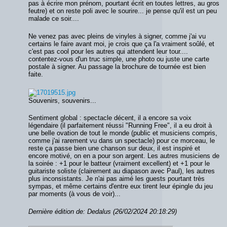
pas à écrire mon prénom, pourtant écrit en toutes lettres, au gros
feutre) et on reste poli avec le sourire... je pense qu'il est un peu
malade ce soir....
Ne venez pas avec pleins de vinyles à signer, comme j'ai vu
certains le faire avant moi, je crois que ça l'a vraiment soûlé, et
c'est pas cool pour les autres qui attendent leur tour....
contentez-vous d'un truc simple, une photo ou juste une carte
postale à signer. Au passage la brochure de tournée est bien
faite.
Souvenirs, souvenirs...
Sentiment global : spectacle décent, il a encore sa voix
légendaire (il parfaitement réussi "Running Free", il a eu droit à
une belle ovation de tout le monde (public et musiciens compris,
comme j'ai rarement vu dans un spectacle) pour ce morceau, le
reste ça passe bien une chanson sur deux, il est inspiré et
encore motivé, on en a pour son argent. Les autres musiciens de
la soirée : +1 pour le batteur (vraiment excellent) et +1 pour le
guitariste soliste (clairement au diapason avec Paul), les autres
plus inconsistants. Je n'ai pas aimé les guests pourtant très
sympas, et même certains d'entre eux tirent leur épingle du jeu
par moments (à vous de voir)...
Dernière édition de: Dedalus (26/02/2024 20:18:29)