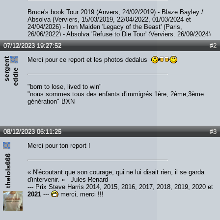
Bruce's book Tour 2019 (Anvers, 24/02/2019) - Blaze Bayley /
Absolva (Verviers, 15/03/2019, 22/04/2022, 01/03/2024 et
24/04/2026) - Iron Maiden 'Legacy of the Beast' (Paris,
26/06/2022) - Absolva 'Refuse to Die Tour' (Verviers, 26/09/2024)
- Paul Di'Anno (Diest, 06/12/2023) - JohnL (Verviers, 05/09/2025)
07/12/2023 19:27:52
#2
- Smith / Kotzen (Ittre, 07/02/2026) - The Hell Patrol / Nightride
(Fléron, 28/02/2026)
s
e
r
e
n
t
e
d
d
i
Merci pour ce report et les photos dedalus
g
e
"born to lose, lived to win"
"nous sommes tous des enfants d'immigrés.1ère, 2ème,3ème
génération" BXN
08/12/2023 06:11:25
#3
Merci pour ton report !
thelols666
« N'écoutant que son courage, qui ne lui disait rien, il se garda
d'intervenir. » - Jules Renard
--- Prix Steve Harris 2014, 2015, 2016, 2017, 2018, 2019, 2020 et
2021
---
merci, merci !!!