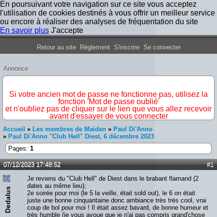
En poursuivant votre navigation sur ce site vous acceptez
l'utilisation de cookies destinés à vous offrir un meilleur service
ou encore à réaliser des analyses de fréquentation du site
En savoir plus
J'accepte
Forum Iron Maiden France
Retour au site
Règlement
S'inscrire
Se connecter
Annonce
IMPORTANT
Si votre ancien mot de passe ne fonctionne pas, utilisez la
fonction 'Mot de passe oublié'
et n'oubliez pas de cliquer sur le lien que vous allez recevoir
avant d'essayer de vous connecter
Accueil
»
Les membres de Maiden
»
Paul Di'Anno
»
Paul Di'Anno "Club Hell" Diest, 6 décembre 2023
Pages:
1
07/12/2023 17:48:52
#1
Je reviens du "Club Hell" de Diest dans le brabant flamand (2
dates au même lieu);
Dedalus
2e soirée pour moi (le 5 la veille, était sold out), le 6 on était
juste une bonne cinquantaine donc ambiance très très cool, vrai
coup de bol pour moi ! Il était assez bavard, de bonne humeur et
très humble (je vous avoue que je n'ai pas compris grand'chose