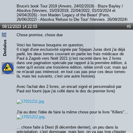
Bruce's book Tour 2019 (Anvers, 24/02/2019) - Blaze Bayley /
Absolva (Verviers, 15/03/2019, 22/04/2022, 01/03/2024 et
24/04/2026) - Iron Maiden 'Legacy of the Beast' (Paris,
26/06/2022) - Absolva 'Refuse to Die Tour' (Verviers, 26/09/2024)
- Paul Di'Anno (Diest, 06/12/2023) - JohnL (Verviers, 05/09/2025)
09/12/2023 14:22:03
#6
- Smith / Kotzen (Ittre, 07/02/2026) - The Hell Patrol / Nightride
(Fléron, 28/02/2026)
Chose promise, chose due
Dedalus
Voici les fameux bouquins en question,
Il s'agit d'une exclusivité signée par Stjepan Juras dont j'ai déjà
parlé, les deux tomes couvrant en partie les frais médicaux de
Paul à Zagreb vers Noël 2021 (c'est raconté dans les 2 livres
dans une pagination spéciale par rapport à la première édition, à
noter qu'il existe une troisième édition, reliée simili cuir, mais qui
ne m'avait pas intéressé, en tout cas pas pour ces deux tomes-
là, mais les suivants, c'est une autre histoire).
Avec l'achat des 2 livres, un encart signé et personnalisé par
Paul est fourni (que j'ai collé dans le dos du premier livre)
J'ai eu donc l'idée de faire la même chose pour le livre "Killers"...
,
... chose faite à Diest (6 décembre dernier), un peu dans la
précipitation, c'est dommage, mais bon, on va pas trop chipoter