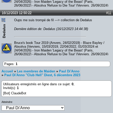
24/04/2026) - Iron Maiden 'Legacy of the Beast' (Paris,
26/06/2022) - Absolva 'Refuse to Die Tour' (Verviers, 26/09/2024)
- Paul Di'Anno (Diest, 06/12/2023) - JohnL (Verviers, 05/09/2025)
16/12/2023 12:50:22
#11
- Smith / Kotzen (Ittre, 07/02/2026) - The Hell Patrol / Nightride
(Fléron, 28/02/2026)
Oups me suis trompé de fil ---> collection de Dedalus
Dedalus
Dernière édition de: Dedalus (16/12/2023 14:44:38)
Bruce's book Tour 2019 (Anvers, 24/02/2019) - Blaze Bayley /
Absolva (Verviers, 15/03/2019, 22/04/2022, 01/03/2024 et
24/04/2026) - Iron Maiden 'Legacy of the Beast' (Paris,
26/06/2022) - Absolva 'Refuse to Die Tour' (Verviers, 26/09/2024)
- Paul Di'Anno (Diest, 06/12/2023) - JohnL (Verviers, 05/09/2025)
- Smith / Kotzen (Ittre, 07/02/2026) - The Hell Patrol / Nightride
Pages:
1
(Fléron, 28/02/2026)
Accueil
»
Les membres de Maiden
»
Paul Di'Anno
»
Paul Di'Anno "Club Hell" Diest, 6 décembre 2023
Utilisateurs enregistrés en ligne dans ce sujet:
0
,
Invité(s):
1
[Bot] ClaudeBot
Atteindre