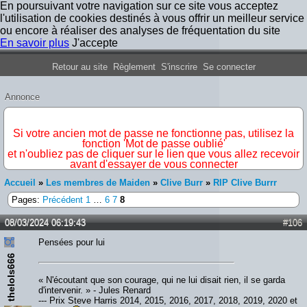
En poursuivant votre navigation sur ce site vous acceptez
l'utilisation de cookies destinés à vous offrir un meilleur service
ou encore à réaliser des analyses de fréquentation du site
En savoir plus
J'accepte
Forum Iron Maiden France
Retour au site
Règlement
S'inscrire
Se connecter
Annonce
IMPORTANT
Si votre ancien mot de passe ne fonctionne pas, utilisez la
fonction 'Mot de passe oublié'
et n'oubliez pas de cliquer sur le lien que vous allez recevoir
avant d'essayer de vous connecter
Accueil
»
Les membres de Maiden
»
Clive Burr
»
RIP Clive Burrr
Pages:
Précédent
1
…
6
7
8
08/03/2024 06:19:43
#106
Pensées pour lui
thelols666
« N'écoutant que son courage, qui ne lui disait rien, il se garda
d'intervenir. » - Jules Renard
--- Prix Steve Harris 2014, 2015, 2016, 2017, 2018, 2019, 2020 et