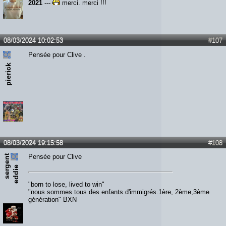
2021
---
merci, merci !!!
08/03/2024 10:02:53
#107
Pensée pour Clive .
pierick
08/03/2024 19:15:58
#108
s
e
r
e
n
t
e
d
d
i
Pensée pour Clive
g
e
"born to lose, lived to win"
"nous sommes tous des enfants d'immigrés.1ère, 2ème,3ème
génération" BXN