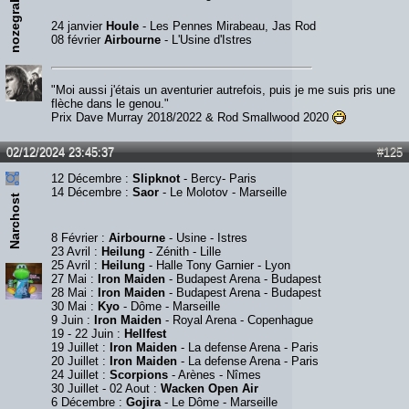
nozegrab
24 janvier
Houle
- Les Pennes Mirabeau, Jas Rod
08 février
Airbourne
- L'Usine d'Istres
"Moi aussi j'étais un aventurier autrefois, puis je me suis pris une
flèche dans le genou."
Prix Dave Murray 2018/2022 & Rod Smallwood 2020
02/12/2024 23:45:37
#125
12 Décembre :
Slipknot
- Bercy- Paris
14 Décembre :
Saor
- Le Molotov - Marseille
Narchost
8 Février :
Airbourne
- Usine - Istres
23 Avril :
Heilung
- Zénith - Lille
25 Avril :
Heilung
- Halle Tony Garnier - Lyon
27 Mai :
Iron Maiden
- Budapest Arena - Budapest
28 Mai :
Iron Maiden
- Budapest Arena - Budapest
30 Mai :
Kyo
- Dôme - Marseille
9 Juin :
Iron Maiden
- Royal Arena - Copenhague
19 - 22 Juin :
Hellfest
19 Juillet :
Iron Maiden
- La defense Arena - Paris
20 Juillet :
Iron Maiden
- La defense Arena - Paris
24 Juillet :
Scorpions
- Arènes - Nîmes
30 Juillet - 02 Aout :
Wacken Open Air
6 Décembre :
Gojira
- Le Dôme - Marseille