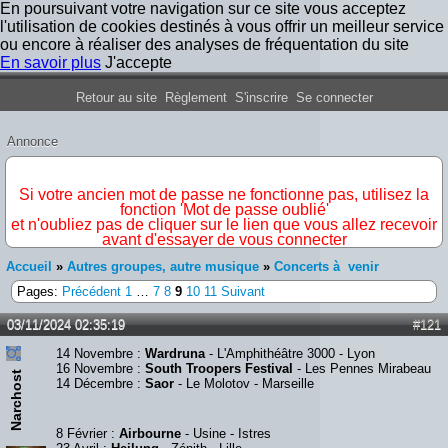
En poursuivant votre navigation sur ce site vous acceptez
l'utilisation de cookies destinés à vous offrir un meilleur service
ou encore à réaliser des analyses de fréquentation du site
En savoir plus
J'accepte
Forum Iron Maiden France
Retour au site
Règlement
S'inscrire
Se connecter
Annonce
IMPORTANT
Si votre ancien mot de passe ne fonctionne pas, utilisez la
fonction 'Mot de passe oublié'
et n'oubliez pas de cliquer sur le lien que vous allez recevoir
avant d'essayer de vous connecter
Accueil
»
Autres groupes, autre musique
»
Concerts à venir
Pages:
Précédent
1
…
7
8
9
10
11
Suivant
03/11/2024 02:35:19
#121
14 Novembre :
Wardruna
- L'Amphithéâtre 3000 - Lyon
16 Novembre :
South Troopers Festival
- Les Pennes Mirabeau
Narchost
14 Décembre :
Saor
- Le Molotov - Marseille
8 Février :
Airbourne
- Usine - Istres