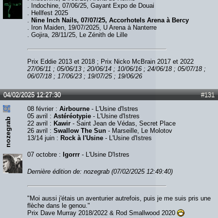
. Indochine, 07/06/25, Gayant Expo de Douai
. Hellfest 2025
.
Nine Inch Nails, 07/07/25, Accorhotels Arena à Bercy
. Iron Maiden, 19/07/2025, U Arena à Nanterre
. Gojira, 28/11/25, Le Zénith de Lille
Prix Eddie 2013 et 2018 ; Prix Nicko McBrain 2017 et 2022
27/06/11 ; 05/06/13 ; 20/06/14 ; 10/06/16 ; 24/06/18 ; 05/07/18 ;
06/07/18 ; 17/06/23 ; 19/07/25 ; 19/06/26
04/02/2025 12:27:30
#131
08 février :
Airbourne
- L'Usine d'Istres
05 avril :
Astéréotypie
- L'Usine d'Istres
nozegrab
22 avril :
Kawir
- Saint Jean de Védas, Secret Place
26 avril :
Swallow The Sun
- Marseille, Le Molotov
13/14 juin :
Rock à l'Usine
- L'Usine d'Istres
07 octobre :
Igorrr
- L'Usine D'Istres
Dernière édition de: nozegrab (07/02/2025 12:49:40)
"Moi aussi j'étais un aventurier autrefois, puis je me suis pris une
flèche dans le genou."
Prix Dave Murray 2018/2022 & Rod Smallwood 2020