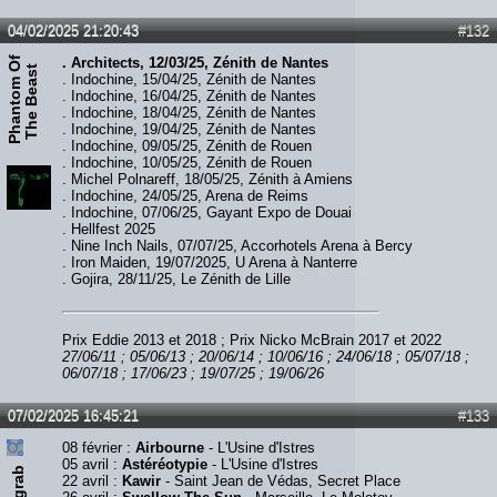
04/02/2025 21:20:43
#132
P
h
a
n
t
o
m
O
f
T
h
e
B
e
a
s
. Architects, 12/03/25, Zénith de Nantes
t
. Indochine, 15/04/25, Zénith de Nantes
. Indochine, 16/04/25, Zénith de Nantes
. Indochine, 18/04/25, Zénith de Nantes
. Indochine, 19/04/25, Zénith de Nantes
. Indochine, 09/05/25, Zénith de Rouen
. Indochine, 10/05/25, Zénith de Rouen
. Michel Polnareff, 18/05/25, Zénith à Amiens
. Indochine, 24/05/25, Arena de Reims
. Indochine, 07/06/25, Gayant Expo de Douai
. Hellfest 2025
. Nine Inch Nails, 07/07/25, Accorhotels Arena à Bercy
. Iron Maiden, 19/07/2025, U Arena à Nanterre
. Gojira, 28/11/25, Le Zénith de Lille
Prix Eddie 2013 et 2018 ; Prix Nicko McBrain 2017 et 2022
27/06/11 ; 05/06/13 ; 20/06/14 ; 10/06/16 ; 24/06/18 ; 05/07/18 ;
06/07/18 ; 17/06/23 ; 19/07/25 ; 19/06/26
07/02/2025 16:45:21
#133
08 février :
Airbourne
- L'Usine d'Istres
05 avril :
Astéréotypie
- L'Usine d'Istres
22 avril :
Kawir
- Saint Jean de Védas, Secret Place