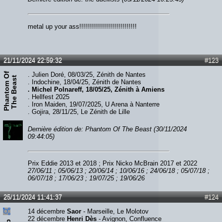
metal up your ass!!!!!!!!!!!!!!!!!!!!!!!!!!!!!
21/11/2024 22:59:32
#123
P
h
a
n
t
o
m
O
f
T
h
e
B
e
a
s
. Julien Doré, 08/03/25, Zénith de Nantes
t
. Indochine, 18/04/25, Zénith de Nantes
. Michel Polnareff, 18/05/25, Zénith à Amiens
. Hellfest 2025
. Iron Maiden, 19/07/2025, U Arena à Nanterre
. Gojira, 28/11/25, Le Zénith de Lille
Dernière édition de: Phantom Of The Beast (30/11/2024
09:44:05)
Prix Eddie 2013 et 2018 ; Prix Nicko McBrain 2017 et 2022
27/06/11 ; 05/06/13 ; 20/06/14 ; 10/06/16 ; 24/06/18 ; 05/07/18 ;
06/07/18 ; 17/06/23 ; 19/07/25 ; 19/06/26
25/11/2024 11:41:37
#124
14 décembre
Saor
- Marseille, Le Molotov
22 décembre
Henri Dès
- Avignon, Confluence