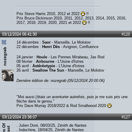
Prix Steve Harris 2010, 2012 et 2022
!!
Prix Bruce Dickinson 2010, 2011, 2012, 2013, 2014, 2015, 2016,
2017, 2018, 2019, 2020, 2021 et 2022
!!
03/12/2024 06:41:30
#126
14 décembre :
Saor
- Marseille, Le Molotov
22 décembre :
Henri Dès
- Avignon, Confluence
nozegrab
24 janvier :
Houle
- Les Pennes Mirabeau, Jas Rod
08 février :
Airbourne
- L'Usine d'Istres
05 avril :
Astéréotypie
- L'Usine d'Istres
26 avril :
Swallow The Sun
- Marseille, Le Molotov
Dernière édition de: nozegrab (05/12/2024 20:00:06)
"Moi aussi j'étais un aventurier autrefois, puis je me suis pris une
flèche dans le genou."
Prix Dave Murray 2018/2022 & Rod Smallwood 2020
03/12/2024 23:38:07
#127
. Julien Doré, 08/03/25, Zénith de Nantes
. Indochine, 18/04/25, Zénith de Nantes