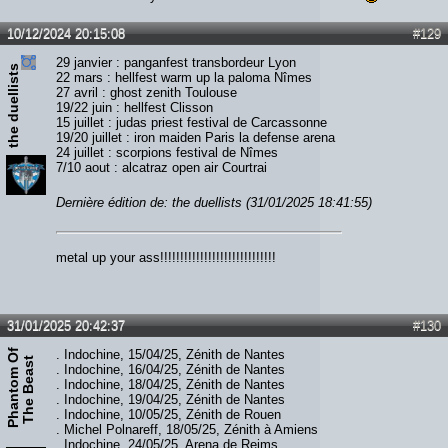
10/12/2024 20:15:08
#129
29 janvier : panganfest transbordeur Lyon
the duellists
22 mars : hellfest warm up la paloma Nîmes
27 avril : ghost zenith Toulouse
19/22 juin : hellfest Clisson
15 juillet : judas priest festival de Carcassonne
19/20 juillet : iron maiden Paris la defense arena
24 juillet : scorpions festival de Nîmes
7/10 aout : alcatraz open air Courtrai
Dernière édition de: the duellists (31/01/2025 18:41:55)
metal up your ass!!!!!!!!!!!!!!!!!!!!!!!!!!!!!
31/01/2025 20:42:37
#130
P
h
a
n
t
o
m
O
f
T
h
e
B
e
a
s
. Indochine, 15/04/25, Zénith de Nantes
t
. Indochine, 16/04/25, Zénith de Nantes
. Indochine, 18/04/25, Zénith de Nantes
. Indochine, 19/04/25, Zénith de Nantes
. Indochine, 10/05/25, Zénith de Rouen
. Michel Polnareff, 18/05/25, Zénith à Amiens
. Indochine, 24/05/25, Arena de Reims