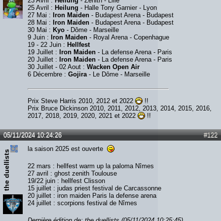
23 Avril :
Heilung
- Zénith - Lille
25 Avril :
Heilung
- Halle Tony Garnier - Lyon
27 Mai :
Iron Maiden
- Budapest Arena - Budapest
28 Mai :
Iron Maiden
- Budapest Arena - Budapest
30 Mai :
Kyo
- Dôme - Marseille
9 Juin :
Iron Maiden
- Royal Arena - Copenhague
19 - 22 Juin :
Hellfest
19 Juillet :
Iron Maiden
- La defense Arena - Paris
20 Juillet :
Iron Maiden
- La defense Arena - Paris
30 Juillet - 02 Aout :
Wacken Open Air
6 Décembre :
Gojira
- Le Dôme - Marseille
Prix Steve Harris 2010, 2012 et 2022
!!
Prix Bruce Dickinson 2010, 2011, 2012, 2013, 2014, 2015, 2016,
2017, 2018, 2019, 2020, 2021 et 2022
!!
05/11/2024 10:24:26
#122
la saison 2025 est ouverte
the duellists
22 mars : hellfest warm up la paloma Nîmes
27 avril : ghost zenith Toulouse
19/22 juin : hellfest Clisson
15 juillet : judas priest festival de Carcassonne
20 juillet : iron maiden Paris la defense arena
24 juillet : scorpions festival de Nîmes
Dernière édition de: the duellists (05/11/2024 10:25:45)