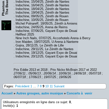
P
h
a
n
t
o
m
O
f
T
h
e
B
e
a
s
t
. Indochine, 15/04/25, Zénith de Nantes
. Indochine, 16/04/25, Zénith de Nantes
. Indochine, 18/04/25, Zénith de Nantes
. Indochine, 19/04/25, Zénith de Nantes
. Indochine, 09/05/25, Zénith de Rouen
. Indochine, 10/05/25, Zénith de Rouen
. Michel Polnareff, 18/05/25, Zénith à Amiens
. Indochine, 24/05/25, Arena de Reims
. Indochine, 07/06/25, Gayant Expo de Douai
. Hellfest 2025
. Nine Inch Nails, 07/07/25, Accorhotels Arena à Bercy
. Iron Maiden, 19/07/2025, U Arena à Nanterre
. Gojira, 28/11/25, Le Zénith de Lille
. Indochine, 29/11/25, Le Zénith de Nantes
. Indochine, 19/12/25, Gayant Expo de Douai
. Indochine, 20/12/25, Gayant Expo de Douai
Prix Eddie 2013 et 2018 ; Prix Nicko McBrain 2017 et 2022
27/06/11 ; 05/06/13 ; 20/06/14 ; 10/06/16 ; 24/06/18 ; 05/07/18 ;
06/07/18 ; 17/06/23 ; 19/07/25 ; 19/06/26
Pages:
Précédent
1
…
7
8
9
10
11
Suivant
Accueil
»
Autres groupes, autre musique
»
Concerts à venir
Utilisateurs enregistrés en ligne dans ce sujet:
0
,
Invité(s):
1