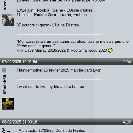
nozegrab
26 avril :
Swallow The Sun
- Marseille, Le Molotov
13/14 juin :
Rock à l'Usine
- L'Usine d'Istres
11 juillet :
Poésie Zéro
- Trad'in, Embrun
07 octobre :
Igorrr
- L'Usine D'Istres
"Moi aussi j'étais un aventurier autrefois, puis je me suis pris une
flèche dans le genou."
Prix Dave Murray 2018/2022 & Rod Smallwood 2020
07/02/2025 19:01:54
#134
Thundermother 15 février 2025 marche gard Lyon
69mich69
I want out, to live my life and to be free
08/02/2025 21:00:18
#135
. Architects, 12/03/25, Zénith de Nantes