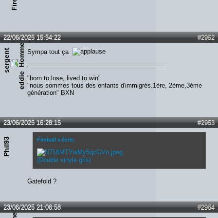
22/06/2025 15:54:22
#2952
s
e
r
g
e
n
t
e
d
d
i
Sympa tout ça
e
"born to lose, lived to win"
"nous sommes tous des enfants d'immigrés.1ère, 2ème,3ème
génération" BXN
23/06/2025 16:28:15
#2953
Phil93
Fireball a écrit:
(Double vinyle gris)
Gatefold ?
23/06/2025 21:06:58
#2954