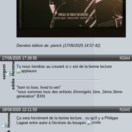
Dernière édition de: pierick (17/06/2025 14:57:42)
17/06/2025 17:28:55
#2944
s
e
r
g
e
n
t
e
d
d
i
Tu nous tiendras au courant si c est de la bonne lecture
e
"born to lose, lived to win"
"nous sommes tous des enfants d'immigrés.1ère, 2ème,3ème
génération" BXN
18/06/2025 12:11:53
#2945
Ça sera forcément de la bonne lecture , vu qu'il y a Philippe
Lageat entre autre à l'écriture du bouquin