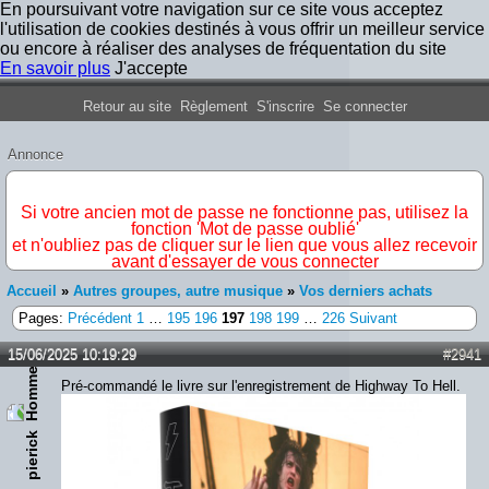
En poursuivant votre navigation sur ce site vous acceptez
l'utilisation de cookies destinés à vous offrir un meilleur service
ou encore à réaliser des analyses de fréquentation du site
En savoir plus
J'accepte
Forum Iron Maiden France
Retour au site
Règlement
S'inscrire
Se connecter
Annonce
IMPORTANT
Si votre ancien mot de passe ne fonctionne pas, utilisez la
fonction 'Mot de passe oublié'
et n'oubliez pas de cliquer sur le lien que vous allez recevoir
avant d'essayer de vous connecter
Accueil
»
Autres groupes, autre musique
»
Vos derniers achats
Pages:
Précédent
1
…
195
196
197
198
199
…
226
Suivant
15/06/2025 10:19:29
#2941
Pré-commandé le livre sur l'enregistrement de Highway To Hell.
pierick