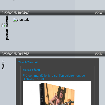
21/06/2025 19:04:40
#2949
pierick
22/06/2025 09:17:53
#2950
Phil93
69mich69 a écrit:
pierick a écrit:
Pré-commandé le livre sur l'enregistrement de
Highway To Hell.