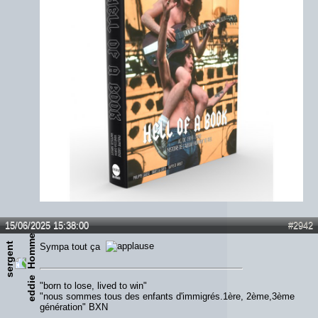
15/06/2025 15:38:00
#2942
s
e
r
g
e
n
t
e
d
d
i
Sympa tout ça
e
"born to lose, lived to win"
"nous sommes tous des enfants d'immigrés.1ère, 2ème,3ème
génération" BXN