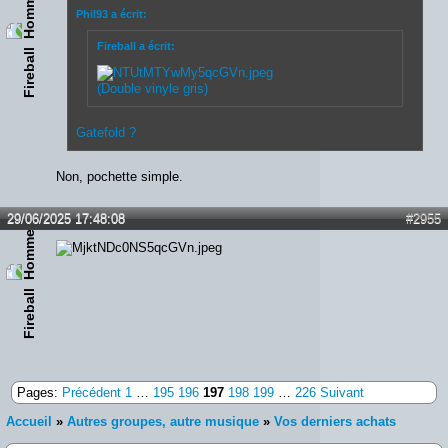
Phil93 a écrit:
Fireball a écrit:
Fireball
(Double vinyle gris)
Gatefold ?
Non, pochette simple.
29/06/2025 17:48:08
#2955
Fireball
Pages:
Précédent
1
…
195
196
197
198
199
…
226
Suivant
Accueil
»
Autres groupes, autre musique
»
Vos derniers achats