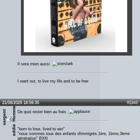
Il sera mien aussi
I want out, to live my life and to be free
21/06/2025 18:59:35
#2948
s
e
r
g
e
n
t
e
d
d
i
De quoi rester bien au frais
e
"born to lose, lived to win"
"nous sommes tous des enfants d'immigrés.1ère, 2ème,3ème
génération" BXN