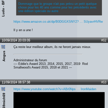
Ludo - BFTA
Dommage que le groupe n'ait pas prévu un petit quelque
chose pour les 40 ans comme pour les précédents avec
une édition spéciale ou autre
https://www.amazon.co.uk/dp/B0DGGXSNY2? … SUyavrHVRw
Il y en a une !
10/09/2024 20:03:05
#52
Ça reste leur meilleur album, ils ne feront jamais mieux.
Angus
Administrateur du forum
---- Eddie's Award 2013, 2014, 2015, 2017, 2019 Rod
Smallwood's Award 2015, 2018 et 2021 ---
11/09/2024 08:57:38
#53
https://www.youtube.com/watch?v=ABr0Nps … IronMaiden
69mich69