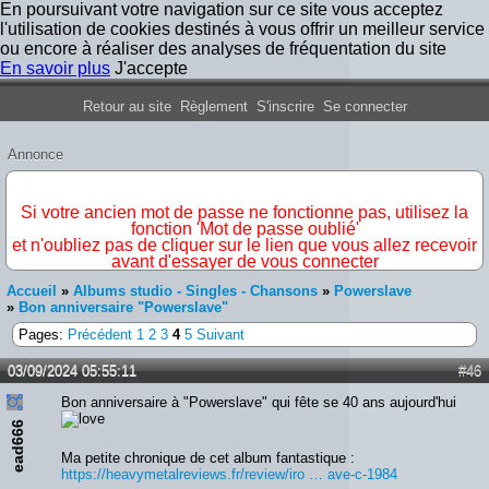
En poursuivant votre navigation sur ce site vous acceptez
l'utilisation de cookies destinés à vous offrir un meilleur service
ou encore à réaliser des analyses de fréquentation du site
En savoir plus
J'accepte
Forum Iron Maiden France
Retour au site
Règlement
S'inscrire
Se connecter
Annonce
IMPORTANT
Si votre ancien mot de passe ne fonctionne pas, utilisez la
fonction 'Mot de passe oublié'
et n'oubliez pas de cliquer sur le lien que vous allez recevoir
avant d'essayer de vous connecter
Accueil
»
Albums studio - Singles - Chansons
»
Powerslave
»
Bon anniversaire "Powerslave"
Pages:
Précédent
1
2
3
4
5
Suivant
03/09/2024 05:55:11
#46
Bon anniversaire à "Powerslave" qui fête se 40 ans aujourd'hui
ead666
Ma petite chronique de cet album fantastique :
https://heavymetalreviews.fr/review/iro … ave-c-1984