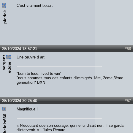
C'est vraiment beau .
pierick
28/10/2024 18:57:21
#56
s
e
r
e
n
t
e
d
d
i
Une œuvre d art
g
e
"born to lose, lived to win"
"nous sommes tous des enfants d'immigrés.1ère, 2ème,3ème
génération" BXN
28/10/2024 20:25:40
#57
Magnifique !
thelols666
« N'écoutant que son courage, qui ne lui disait rien, il se garda
d'intervenir. » - Jules Renard