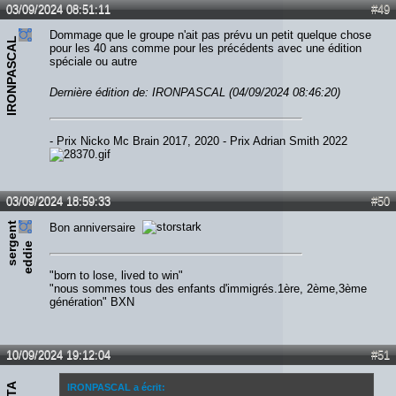
03/09/2024 08:51:11
#49
Dommage que le groupe n'ait pas prévu un petit quelque chose
IRONPASCAL
pour les 40 ans comme pour les précédents avec une édition
spéciale ou autre
Dernière édition de: IRONPASCAL (04/09/2024 08:46:20)
- Prix Nicko Mc Brain 2017, 2020 - Prix Adrian Smith 2022
03/09/2024 18:59:33
#50
s
e
r
e
n
t
e
d
d
i
Bon anniversaire
g
e
"born to lose, lived to win"
"nous sommes tous des enfants d'immigrés.1ère, 2ème,3ème
génération" BXN
10/09/2024 19:12:04
#51
IRONPASCAL a écrit: