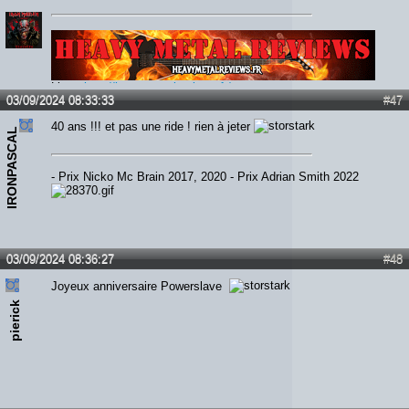
Lien :
http://heavymetalreviews.fr/
03/09/2024 08:33:33
#47
40 ans !!! et pas une ride ! rien à jeter
IRONPASCAL
- Prix Nicko Mc Brain 2017, 2020 - Prix Adrian Smith 2022
03/09/2024 08:36:27
#48
Joyeux anniversaire Powerslave
pierick