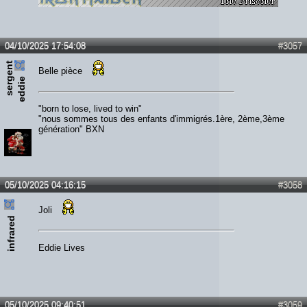
04/10/2025 17:54:08
#3057
s
e
r
e
n
t
e
d
d
i
Belle pièce
g
e
"born to lose, lived to win"
"nous sommes tous des enfants d'immigrés.1ère, 2ème,3ème
génération" BXN
05/10/2025 04:16:15
#3058
Joli
infrared
Eddie Lives
05/10/2025 09:40:51
#3059