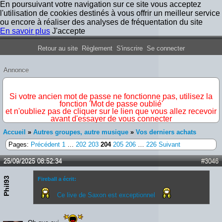
En poursuivant votre navigation sur ce site vous acceptez
l'utilisation de cookies destinés à vous offrir un meilleur service
ou encore à réaliser des analyses de fréquentation du site
En savoir plus
J'accepte
Forum Iron Maiden France
Retour au site
Règlement
S'inscrire
Se connecter
Annonce
IMPORTANT
Si votre ancien mot de passe ne fonctionne pas, utilisez la
fonction 'Mot de passe oublié'
et n'oubliez pas de cliquer sur le lien que vous allez recevoir
avant d'essayer de vous connecter
Accueil
»
Autres groupes, autre musique
»
Vos derniers achats
Pages:
Précédent
1
…
202
203
204
205
206
…
226
Suivant
25/09/2025 08:52:34
#3046
Phil93
Fireball a écrit:
Ce live de Saxon est exceptionnel