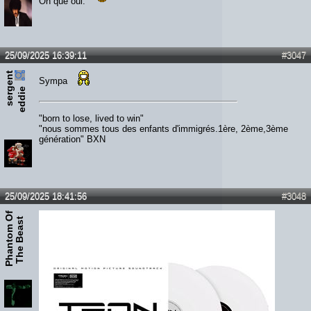
Oh que oui.
25/09/2025 16:39:11
#3047
s
e
r
e
n
t
e
d
d
i
Sympa
g
e
"born to lose, lived to win"
"nous sommes tous des enfants d'immigrés.1ère, 2ème,3ème
génération" BXN
25/09/2025 18:41:56
#3048
P
h
a
n
t
o
m
O
f
T
h
e
B
e
a
s
t