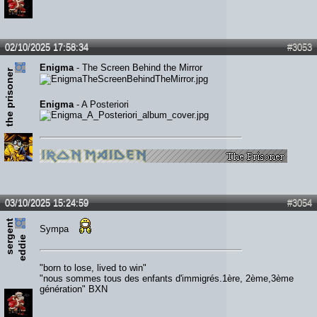
02/10/2025 17:58:34
#3053
Enigma
- The Screen Behind the Mirror
the prisoner
Enigma
- A Posteriori
03/10/2025 15:24:59
#3054
s
e
r
e
n
t
e
d
d
i
Sympa
g
e
"born to lose, lived to win"
"nous sommes tous des enfants d'immigrés.1ère, 2ème,3ème
génération" BXN