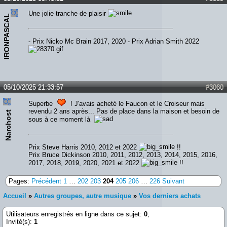
Une jolie tranche de plaisir
IRONPASCAL
- Prix Nicko Mc Brain 2017, 2020 - Prix Adrian Smith 2022
05/10/2025 21:33:57
#3060
Superbe
! J'avais acheté le Faucon et le Croiseur mais
revendu 2 ans après... Pas de place dans la maison et besoin de
Narchost
sous à ce moment là
Prix Steve Harris 2010, 2012 et 2022
!!
Prix Bruce Dickinson 2010, 2011, 2012, 2013, 2014, 2015, 2016,
2017, 2018, 2019, 2020, 2021 et 2022
!!
Pages:
Précédent
1
…
202
203
204
205
206
…
226
Suivant
Accueil
»
Autres groupes, autre musique
»
Vos derniers achats
Utilisateurs enregistrés en ligne dans ce sujet:
0
,
Invité(s):
1