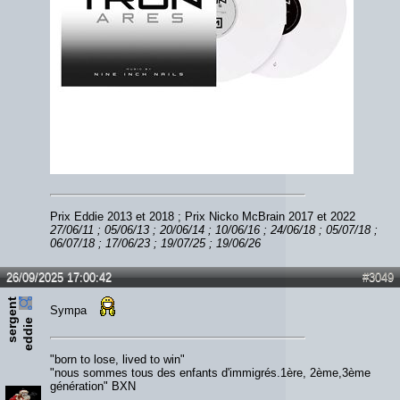
Prix Eddie 2013 et 2018 ; Prix Nicko McBrain 2017 et 2022
27/06/11 ; 05/06/13 ; 20/06/14 ; 10/06/16 ; 24/06/18 ; 05/07/18 ;
06/07/18 ; 17/06/23 ; 19/07/25 ; 19/06/26
26/09/2025 17:00:42
#3049
s
e
r
e
n
t
e
d
d
i
Sympa
g
e
"born to lose, lived to win"
"nous sommes tous des enfants d'immigrés.1ère, 2ème,3ème
génération" BXN