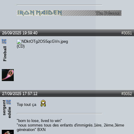
26/09/2025 19:59:40
#3051
(CD)
Fireball
27/09/2025 17:57:12
#3052
s
e
r
e
n
t
e
d
d
i
Top tout ça
g
e
"born to lose, lived to win"
"nous sommes tous des enfants d'immigrés.1ère, 2ème,3ème
génération" BXN