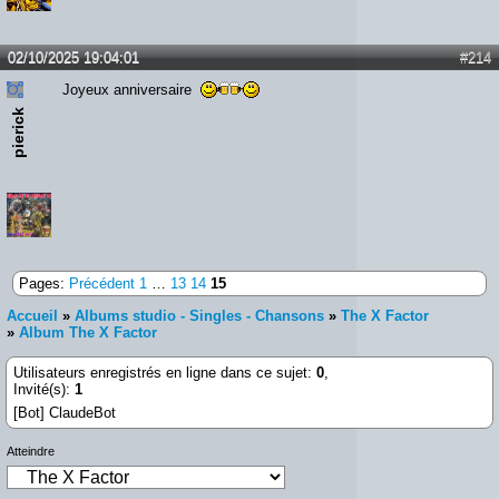
02/10/2025 19:04:01
#214
Joyeux anniversaire
pierick
Pages:
Précédent
1
…
13
14
15
Accueil
»
Albums studio - Singles - Chansons
»
The X Factor
»
Album The X Factor
Utilisateurs enregistrés en ligne dans ce sujet:
0
,
Invité(s):
1
[Bot] ClaudeBot
Atteindre