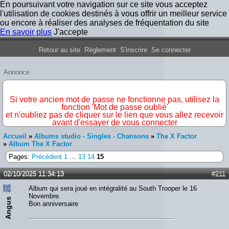
En poursuivant votre navigation sur ce site vous acceptez
l'utilisation de cookies destinés à vous offrir un meilleur service
ou encore à réaliser des analyses de fréquentation du site
En savoir plus
J'accepte
Forum Iron Maiden France
Retour au site
Règlement
S'inscrire
Se connecter
Annonce
IMPORTANT
Si votre ancien mot de passe ne fonctionne pas, utilisez la
fonction 'Mot de passe oublié'
et n'oubliez pas de cliquer sur le lien que vous allez recevoir
avant d'essayer de vous connecter
Accueil
»
Albums studio - Singles - Chansons
»
The X Factor
»
Album The X Factor
Pages:
Précédent
1
…
13
14
15
02/10/2025 11:34:13
#211
Album qui sera joué en intégralité au South Trooper le 16
Novembre.
Angus
Bon anniversaire