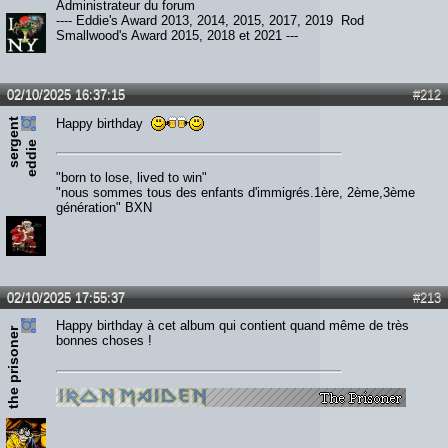
Administrateur du forum
---- Eddie's Award 2013, 2014, 2015, 2017, 2019 Rod
Smallwood's Award 2015, 2018 et 2021 ---
02/10/2025 16:37:15
#212
s
e
r
e
n
t
e
d
d
i
Happy birthday
g
e
"born to lose, lived to win"
"nous sommes tous des enfants d'immigrés.1ère, 2ème,3ème
génération" BXN
02/10/2025 17:55:37
#213
Happy birthday à cet album qui contient quand même de très
the prisoner
bonnes choses !