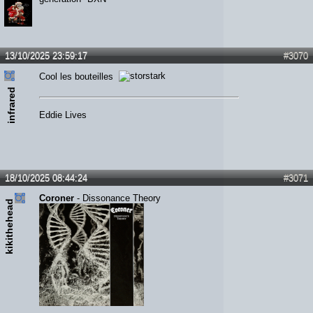
13/10/2025 23:59:17
#3070
Cool les bouteilles
infrared
Eddie Lives
18/10/2025 08:44:24
#3071
Coroner
- Dissonance Theory
kikithehead