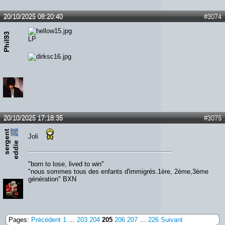
20/10/2025 08:20:40
#3074
Phil93
LP
20/10/2025 17:18:35
#3075
s
e
r
e
n
t
e
d
d
i
Joli
g
e
"born to lose, lived to win"
"nous sommes tous des enfants d'immigrés.1ère, 2ème,3ème
génération" BXN
Pages:
Précédent
1
…
203
204
205
206
207
…
226
Suivant