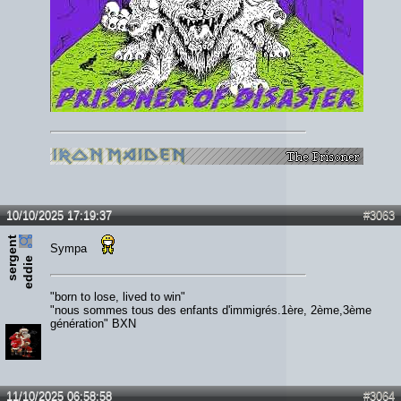
10/10/2025 17:19:37
#3063
s
e
r
e
n
t
e
d
d
i
Sympa
g
e
"born to lose, lived to win"
"nous sommes tous des enfants d'immigrés.1ère, 2ème,3ème
génération" BXN
11/10/2025 06:58:58
#3064