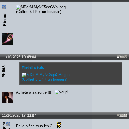
(Coffret 5 LP + un bouquin)
Fireball
11/10/2025 10:48:04
#3065
Phil93
Fireball a écrit:
(Coffret 5 LP + un bouquin)
Acheté à sa sortie !!!!!
11/10/2025 17:03:07
#3066
s
e
r
e
n
t
e
d
d
i
Belle pièce tous les 2