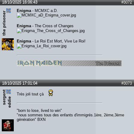
18/10/2025 16:06:43
#3072
Enigma
- MCMXC a.D.
the prisoner
Enigma
- The Cross of Changes
Enigma
- Le Roi Est Mort, Vive Le Roi!
18/10/2025 17:01:04
#3073
s
e
r
e
n
t
e
d
d
i
Très joli tout çà
g
e
"born to lose, lived to win"
"nous sommes tous des enfants d'immigrés.1ère, 2ème,3ème
génération" BXN