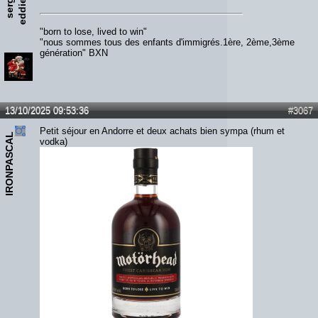
g
e
"born to lose, lived to win"
"nous sommes tous des enfants d'immigrés.1ère, 2ème,3ème
génération" BXN
13/10/2025 09:53:36
#3067
Petit séjour en Andorre et deux achats bien sympa (rhum et
IRONPASCAL
vodka)