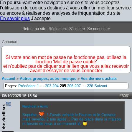
En poursuivant votre navigation sur ce site vous acceptez
l'utilisation de cookies destinés à vous offrir un meilleur service
ou encore à réaliser des analyses de fréquentation du site
En savoir plus
J'accepte
Forum Iron Maiden France
Retour au site
Règlement
S'inscrire
Se connecter
Annonce
IMPORTANT
Si votre ancien mot de passe ne fonctionne pas, utilisez la
fonction 'Mot de passe oublié'
et n'oubliez pas de cliquer sur le lien que vous allez recevoir
avant d'essayer de vous connecter
Accueil
»
Autres groupes, autre musique
»
Vos derniers achats
Pages:
Précédent
1
…
203
204
205
206
207
…
226
Suivant
06/10/2025 16:13:54
#3061
the duellists
Narchost a écrit:
Superbe
! J'avais acheté le Faucon et le Croiseur
mais revendu 2 ans après... Pas de place dans la maison
et besoin de sous à ce moment là