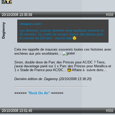
20/10/2008 13:35:59
#358
Dagienny
vifargent a écrit:
Les diverses sources donnent entre quelques minutes et
15 minutes. Ce matin j'ai essayé d'avoir des places pour
le concert de Zà¼rich : encore raté
Cela me rappelle de mauvais souvenirs toutes ces histoires avec
enchères aux prix exorbitants...
Sinon, double dose de Parc des Princes pour AC/DC ? Tiens,
j'aurai davantage parié sur 1 x Parc des Princes pour Metallica et
1 x Stade de France pour AC/DC...
Affaire à suivre donc...
Dernière édition de: Dagienny (20/10/2008 13:38:20)
>>>>>>
''Rock On Air''
<<<<<<
20/10/2008 13:51:45
#359