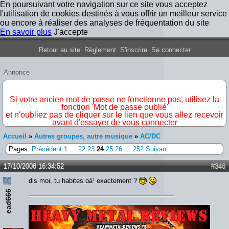
En poursuivant votre navigation sur ce site vous acceptez
l'utilisation de cookies destinés à vous offrir un meilleur service
ou encore à réaliser des analyses de fréquentation du site
En savoir plus
J'accepte
Forum Iron Maiden France
Retour au site
Règlement
S'inscrire
Se connecter
Annonce
IMPORTANT
Si votre ancien mot de passe ne fonctionne pas, utilisez la
fonction 'Mot de passe oublié'
et n'oubliez pas de cliquer sur le lien que vous allez recevoir
avant d'essayer de vous connecter
Accueil
»
Autres groupes, autre musique
»
AC/DC
Pages:
Précédent
1
…
22
23
24
25
26
…
252
Suivant
17/10/2008 16:34:52
#346
dis moi, tu habites oà¹ exactement ?
ead666