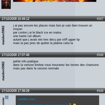
Lien :
http://heavymetalreviews.fr/
17/10/2008 16:49:12
#347
j ai pas encore les places mais bon je vais bien trouver un
maiden5982
moyen
par contre j ai le black ice en mains
une tuerie cet album
autant que j avais ete tres decu par stiff upper lip
mais la pas pres de quitter la platine celui la
17/10/2008 17:07:46
#348
petite info pratique
maiden5982
dans la version limitee vous trouverez les textes des chansons
mais pas dans la version normale
17/10/2008 17:39:29
#349
ead666 a écrit: