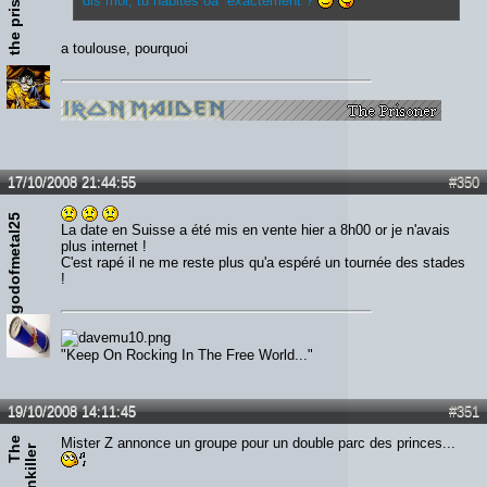
the prisoner
dis moi, tu habites oà¹ exactement ?
a toulouse, pourquoi
17/10/2008 21:44:55
#350
godofmetal25
La date en Suisse a été mis en vente hier a 8h00 or je n'avais
plus internet !
C'est rapé il ne me reste plus qu'a espéré un tournée des stades
!
"Keep On Rocking In The Free World..."
19/10/2008 14:11:45
#351
T
e
P
a
i
n
k
i
l
l
e
Mister Z annonce un groupe pour un double parc des princes...
h
r