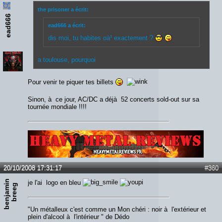
the prisoner a écrit:
ead666
ead666 a écrit:
dis moi, tu habites oà¹ exactement ?
a toulouse, pourquoi
Pour venir te piquer tes billets
Sinon, à ce jour, AC/DC a déjà 52 concerts sold-out sur sa
tournée mondiale !!!!
Lien :
http://heavymetalreviews.fr/
20/10/2008 17:31:17
#360
b
e
n
j
a
m
n
b
r
e
e
je l'ai logo en bleu
i
g
"Un métalleux c'est comme un Mon chéri : noir à l'extérieur et
plein d'alcool à l'intérieur " de Dédo