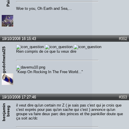
Woe to you, Oh Earth and Sea,...
19/10/2008 16:15:43
#352
godofmetal25
Rien compris de ce que tu veux dire
"Keep On Rocking In The Free World..."
19/10/2008 17:27:46
#353
b
e
n
j
a
m
n
b
r
e
e
il veut dire qu'un certain mr Z ( je sais pas c'est qui je crois que
i
g
c'est exprès pour pas qu'on sache qui c'est ) annonce qu'un
groupe va faire deux parc des princes et the painkiller doute que
ça soit ac/dc