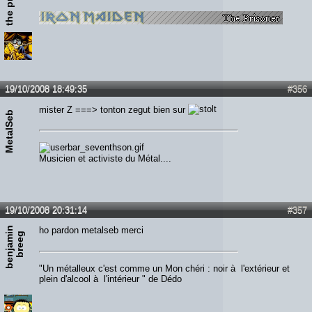
19/10/2008 18:49:35
#356
mister Z ===> tonton zegut bien sur
MetalSeb
Musicien et activiste du Métal....
19/10/2008 20:31:14
#357
b
e
n
j
a
m
n
b
r
e
e
ho pardon metalseb merci
i
g
"Un métalleux c'est comme un Mon chéri : noir à l'extérieur et
plein d'alcool à l'intérieur " de Dédo