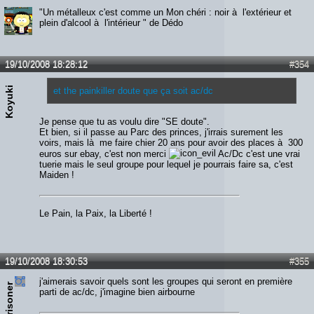
"Un métalleux c'est comme un Mon chéri : noir à l'extérieur et
plein d'alcool à l'intérieur " de Dédo
19/10/2008 18:28:12
#354
Koyuki
et the painkiller doute que ça soit ac/dc
Je pense que tu as voulu dire "SE doute".
Et bien, si il passe au Parc des princes, j'irrais surement les
voirs, mais là me faire chier 20 ans pour avoir des places à 300
euros sur ebay, c'est non merci
Ac/Dc c'est une vrai
tuerie mais le seul groupe pour lequel je pourrais faire sa, c'est
Maiden !
Le Pain, la Paix, la Liberté !
19/10/2008 18:30:53
#355
j'aimerais savoir quels sont les groupes qui seront en première
the prisoner
parti de ac/dc, j'imagine bien airbourne