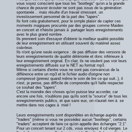
vous soyez conscient que tous les "bootlegs" qu'on a la grande
chance de pouvoir écouter ne sont pas issus de la génération
spontanée .. mais résulte d'un travail stressant, un
investissement personnel de la part des "tapers".
Ils font cela gratuitement, pour le simple plaisir de capter ces
moments magiques procurrés par des groupes comme Maiden
en concert et n'hésite jamais à partager leurs enregistrements
avec le plus grand nombre.
Ils prennent soin d'essayer d'obtenir la meilleur qualité possible
de leur enregistrement en utilisant souvent du matériel assez
coà»teux.
Ils n'ont qu'une seule exigence : de pas diffuser des versions de
leurs enregistrements de qualité détériorée et donc inférieure à
leur enregistrement original. En clair, ils ne veulent pas voir leurs
enregistrements diffusés sur le NET au format mp3.
Même si certains d'entre vous ne sont pas convaincus de la
différence entre un mp3 et le fichier audio d'origine non
compressé (prenez quand même le soin de lire ce qui suit..), il
n'est, je pense, pas difficile de comprendre qu'il faille respecter
ce souhait des "tapers".
C'est la moindre des choses qu'on puisse leur accorder, car
encore une fois, n'oublions pas qu'ils sont la "source" de tous les
enregistrements publics, et que sans eux, on n'aurait rien à se
mettre dans nos cages à miel !
Leurs enregistrements sont disponibles en échange auprès de
"traders" (même si vous ne possédez aucun "bootlegs", certains
"traders" acceptent de faire ce qu'on appelle des échanges "2:1".
Pour un concert tenant sur 2 cds, vous envoyez 4 cd vierges. Le