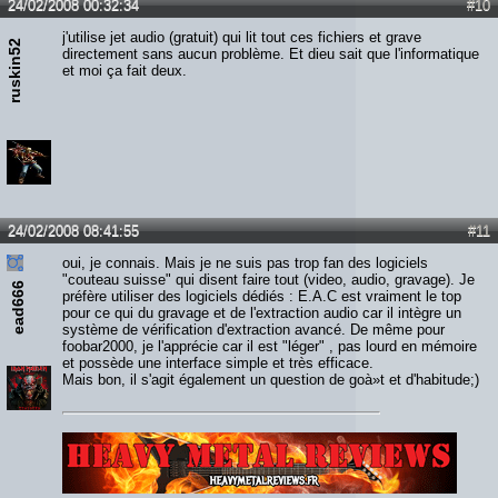
24/02/2008 00:32:34
#10
j'utilise jet audio (gratuit) qui lit tout ces fichiers et grave
ruskin52
directement sans aucun problème. Et dieu sait que l'informatique
et moi ça fait deux.
24/02/2008 08:41:55
#11
oui, je connais. Mais je ne suis pas trop fan des logiciels
"couteau suisse" qui disent faire tout (video, audio, gravage). Je
ead666
préfère utiliser des logiciels dédiés : E.A.C est vraiment le top
pour ce qui du gravage et de l'extraction audio car il intègre un
système de vérification d'extraction avancé. De même pour
foobar2000, je l'apprécie car il est "léger" , pas lourd en mémoire
et possède une interface simple et très efficace.
Mais bon, il s'agit également un question de goà»t et d'habitude;)