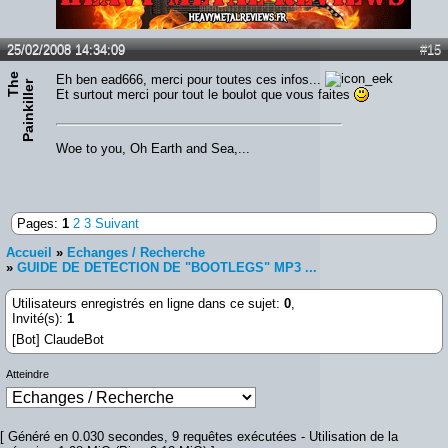
Lien :
http://heavymetalreviews.fr/
25/02/2008 14:34:09
#15
T
e
P
a
i
n
k
i
l
l
e
Eh ben ead666, merci pour toutes ces infos...
h
r
Et surtout merci pour tout le boulot que vous faites
Woe to you, Oh Earth and Sea,...
Pages:
1
2
3
Suivant
Accueil
»
Echanges / Recherche
»
GUIDE DE DETECTION DE "BOOTLEGS" MP3 ...
Utilisateurs enregistrés en ligne dans ce sujet:
0
,
Invité(s):
1
[Bot] ClaudeBot
Atteindre
[ Généré en 0.030 secondes, 9 requêtes exécutées - Utilisation de la