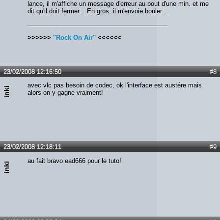
lance, il m'affiche un message d'erreur au bout d'une min. et me
dit qu'il doit fermer... En gros, il m'envoie bouler...
>>>>>>
''Rock On Air''
<<<<<<
23/02/2008 12:16:50
#8
avec vlc pas besoin de codec, ok l'interface est austére mais
inki
alors on y gagne vraiment!
23/02/2008 12:18:11
#9
au fait bravo ead666 pour le tuto!
inki