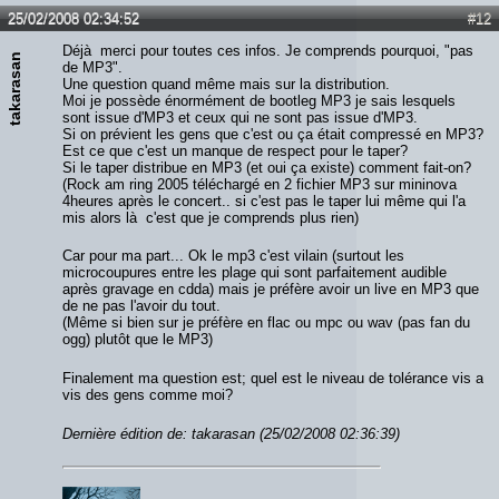
Lien :
http://heavymetalreviews.fr/
25/02/2008 02:34:52
#12
Déjà merci pour toutes ces infos. Je comprends pourquoi, "pas
takarasan
de MP3".
Une question quand même mais sur la distribution.
Moi je possède énormément de bootleg MP3 je sais lesquels
sont issue d'MP3 et ceux qui ne sont pas issue d'MP3.
Si on prévient les gens que c'est ou ça était compressé en MP3?
Est ce que c'est un manque de respect pour le taper?
Si le taper distribue en MP3 (et oui ça existe) comment fait-on?
(Rock am ring 2005 téléchargé en 2 fichier MP3 sur mininova
4heures après le concert.. si c'est pas le taper lui même qui l'a
mis alors là c'est que je comprends plus rien)
Car pour ma part... Ok le mp3 c'est vilain (surtout les
microcoupures entre les plage qui sont parfaitement audible
après gravage en cdda) mais je préfère avoir un live en MP3 que
de ne pas l'avoir du tout.
(Même si bien sur je préfère en flac ou mpc ou wav (pas fan du
ogg) plutôt que le MP3)
Finalement ma question est; quel est le niveau de tolérance vis a
vis des gens comme moi?
Dernière édition de: takarasan (25/02/2008 02:36:39)