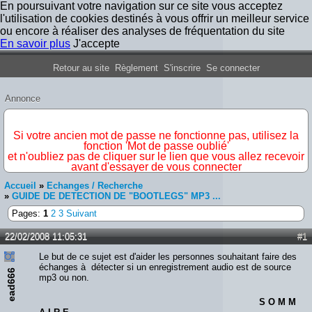
En poursuivant votre navigation sur ce site vous acceptez
l'utilisation de cookies destinés à vous offrir un meilleur service
ou encore à réaliser des analyses de fréquentation du site
En savoir plus
J'accepte
Forum Iron Maiden France
Retour au site
Règlement
S'inscrire
Se connecter
Annonce
IMPORTANT
Si votre ancien mot de passe ne fonctionne pas, utilisez la
fonction 'Mot de passe oublié'
et n'oubliez pas de cliquer sur le lien que vous allez recevoir
avant d'essayer de vous connecter
Accueil
»
Echanges / Recherche
»
GUIDE DE DETECTION DE "BOOTLEGS" MP3 ...
Pages:
1
2
3
Suivant
22/02/2008 11:05:31
#1
Le but de ce sujet est d'aider les personnes souhaitant faire des
échanges à détecter si un enregistrement audio est de source
ead666
mp3 ou non.
S O M M