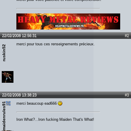
Lien :
http://heavymetalreviews.fr/
22/02/2008 12:56:31
#2
merci pour tous ces renseignements précieux.
ruskin52
22/02/2008 13:38:23
#3
maidenrules91
merci beaucoup ead666
Iron What?...Iron fucking Maiden That's What!