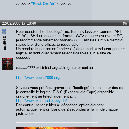
>>>>>>
''Rock On Air''
<<<<<<
22/02/2008 17:18:40
#5
Pour écouter des "bootlegs" aux formats lossless comme .APE,
.FLAC, .SHN ou encore les format .WAV et autres sur votre PC,
ead666
je recommande fortement
foobar2000
. Il est très simple d'emploi,
rapide bref d'une efficacité redoutable.
Un nombre important de "codecs" (pilotes audio) existent pour ce
logiciel et sont directement téléchargeables sur le site ci-
dessous.
foobar2000
est téléchargeable gratuitement ici :
http://www.foobar2000.org/
Si vous vous préférez graver ces "bootlegs" lossless sur des cd,
je conseille le logiciel E.A.C (Exact Audio Copy) disponible
gratuitement au téléchargement ici :
http://www.exactaudiocopy.de/
Par contre, pensez bien à décocher l'option ajoutant
automatiquement un blanc de 2 secondes à la fin de chaque
piste audio !!