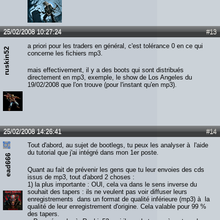
25/02/2008 10:27:24
#13
a priori pour les traders en général, c'est tolérance 0 en ce qui
ruskin52
concerne les fichiers mp3.
mais effectivement, il y a des boots qui sont distribués
directement en mp3, exemple, le show de Los Angeles du
19/02/2008 que l'on trouve (pour l'instant qu'en mp3).
25/02/2008 14:26:41
#14
Tout d'abord, au sujet de bootlegs, tu peux les analyser à l'aide
du tutorial que j'ai intégré dans mon 1er poste.
ead666
Quant au fait de prévenir les gens que tu leur envoies des cds
issus de mp3, tout d'abord 2 choses :
1) la plus importante : OUI, cela va dans le sens inverse du
souhait des tapers : ils ne veulent pas voir diffuser leurs
enregistrements dans un format de qualité inférieure (mp3) à la
qualité de leur enregistrement d'origine. Cela valable pour 99 %
des tapers.