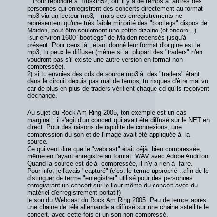
Pour répondre à Ruskin52, oui il y a de temps à autres des
personnes qui enregistrent des concerts directement au format
mp3 via un lecteur mp3, mais ces enregistrements ne
représentent qu'une très faible minorité des "bootlegs" dispos de
Maiden, peut être seulement une petite dizaine (et encore...)
sur environ 1600 "bootlegs" de Maiden recensés jusqu'à
présent. Pour ceux là , étant donné leur format d'origine est le
mp3, tu peux le diffuser (même si la plupart des "traders" n'en
voudront pas s'il existe une autre version en format non
compressée).
2) si tu envoies des cds de source mp3 à des "traders" étant
dans le circuit depuis pas mal de temps, tu risques d'être mal vu
car de plus en plus de traders vérifient chaque cd qu'ils reçoivent
d'échange.
Au sujet du Rock Am Ring 2005, ton exemple est un cas
marginal : il s'agit d'un concert qui avait été diffusé sur le NET en
direct. Pour des raisons de rapidité de connexions, une
compression du son et de l'image avait été appliquée à la
source.
Ce qui veut dire que le "webcast" était déjà bien compressée,
même en l'ayant enregistré au format .WAV avec Adobe Audition.
Quand la source est déjà compressée, il n'y a rien à faire.
Pour info, je l'avais "capturé" (c'est le terme approprié ..afin de le
distinguer de terme "enregistrer" utilisé pour des personnes
enregistrant un concert sur le lieur même du concert avec du
matériel d'enregistrement portatif)
le son du Webcast du Rock Am Ring 2005. Peu de temps après
une chaine de télé allemande a diffusé sur une chaine satellite le
concert, avec cette fois ci un son non compressé.