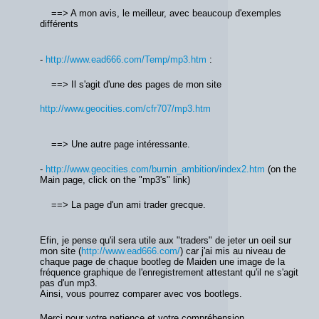
==> A mon avis, le meilleur, avec beaucoup d'exemples
différents
-
http://www.ead666.com/Temp/mp3.htm
:
==> Il s'agit d'une des pages de mon site
http://www.geocities.com/cfr707/mp3.htm
==> Une autre page intéressante.
-
http://www.geocities.com/burnin_ambition/index2.htm
(on the
Main page, click on the "mp3's" link)
==> La page d'un ami trader grecque.
Efin, je pense qu'il sera utile aux "traders" de jeter un oeil sur
mon site (
http://www.ead666.com/
) car j'ai mis au niveau de
chaque page de chaque bootleg de Maiden une image de la
fréquence graphique de l'enregistrement attestant qu'il ne s'agit
pas d'un mp3.
Ainsi, vous pourrez comparer avec vos bootlegs.
Merci pour votre patience et votre compréhension.