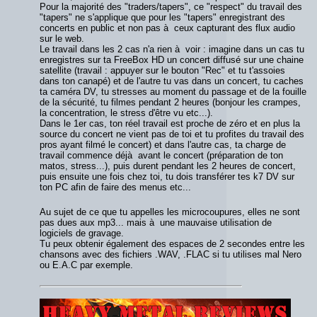
Pour la majorité des "traders/tapers", ce "respect" du travail des
"tapers" ne s'applique que pour les "tapers" enregistrant des
concerts en public et non pas à ceux capturant des flux audio
sur le web.
Le travail dans les 2 cas n'a rien à voir : imagine dans un cas tu
enregistres sur ta FreeBox HD un concert diffusé sur une chaine
satellite (travail : appuyer sur le bouton "Rec" et tu t'assoies
dans ton canapé) et de l'autre tu vas dans un concert, tu caches
ta caméra DV, tu stresses au moment du passage et de la fouille
de la sécurité, tu filmes pendant 2 heures (bonjour les crampes,
la concentration, le stress d'être vu etc...).
Dans le 1er cas, ton réel travail est proche de zéro et en plus la
source du concert ne vient pas de toi et tu profites du travail des
pros ayant filmé le concert) et dans l'autre cas, ta charge de
travail commence déjà avant le concert (préparation de ton
matos, stress...), puis durent pendant les 2 heures de concert,
puis ensuite une fois chez toi, tu dois transférer tes k7 DV sur
ton PC afin de faire des menus etc...
Au sujet de ce que tu appelles les microcoupures, elles ne sont
pas dues aux mp3... mais à une mauvaise utilisation de
logiciels de gravage.
Tu peux obtenir également des espaces de 2 secondes entre les
chansons avec des fichiers .WAV, .FLAC si tu utilises mal Nero
ou E.A.C par exemple.