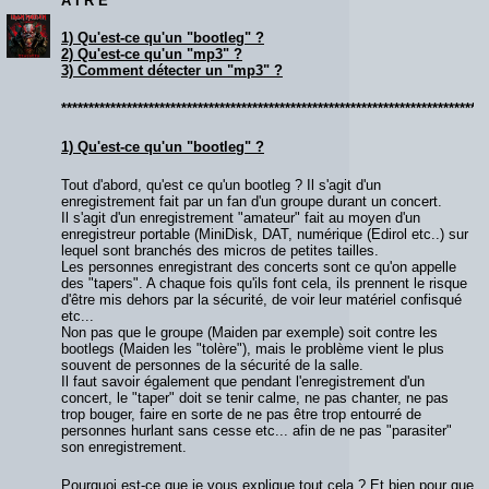
A I R E
1) Qu'est-ce qu'un "bootleg" ?
2) Qu'est-ce qu'un "mp3" ?
3) Comment détecter un "mp3" ?
******************************************************************************
1) Qu'est-ce qu'un "bootleg" ?
Tout d'abord, qu'est ce qu'un bootleg ? Il s'agit d'un
enregistrement fait par un fan d'un groupe durant un concert.
Il s'agit d'un enregistrement "amateur" fait au moyen d'un
enregistreur portable (MiniDisk, DAT, numérique (Edirol etc..) sur
lequel sont branchés des micros de petites tailles.
Les personnes enregistrant des concerts sont ce qu'on appelle
des "tapers". A chaque fois qu'ils font cela, ils prennent le risque
d'être mis dehors par la sécurité, de voir leur matériel confisqué
etc...
Non pas que le groupe (Maiden par exemple) soit contre les
bootlegs (Maiden les "tolère"), mais le problème vient le plus
souvent de personnes de la sécurité de la salle.
Il faut savoir également que pendant l'enregistrement d'un
concert, le "taper" doit se tenir calme, ne pas chanter, ne pas
trop bouger, faire en sorte de ne pas être trop entourré de
personnes hurlant sans cesse etc... afin de ne pas "parasiter"
son enregistrement.
Pourquoi est-ce que je vous explique tout cela ? Et bien pour que