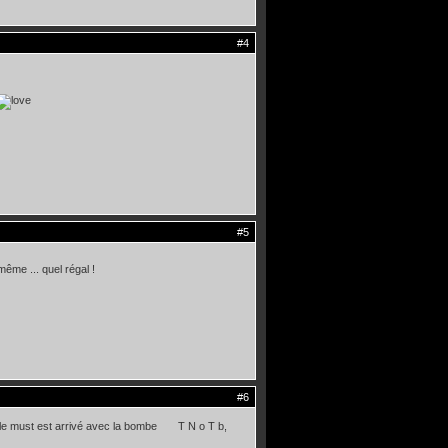
#4
#5
ême ... quel régal !
#6
, le must est arrivé avec la bombe T N o T b,