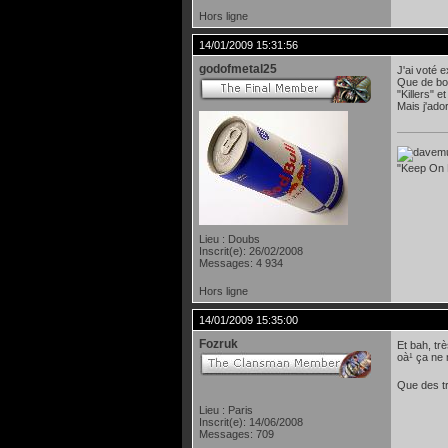
Hors ligne
14/01/2009 15:31:56
godofmetal25
J'ai voté e
Que de bon
"Killers" 
Mais j'ador
"Keep On 
Lieu : Doubs
Inscrit(e): 26/02/2008
Messages: 4 934
Hors ligne
14/01/2009 15:35:00
Fozruk
Et bah, tr
oà¹ ça ne m
Que des tr
Lieu : Paris
Inscrit(e): 14/06/2008
Messages: 709