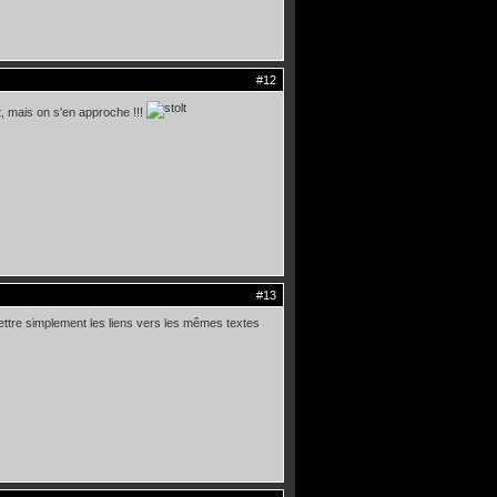
#12
t, mais on s'en approche !!!
#13
ttre simplement les liens vers les mêmes textes