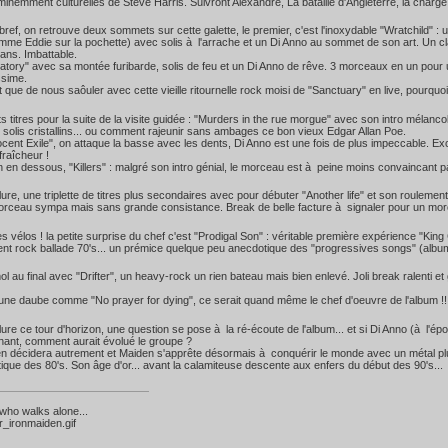
minemment culturelles de Steve Harris. Suivront Alexandre, La bataille d'Angleterre, la charge 
 bref, on retrouve deux sommets sur cette galette, le premier, c'est l'inoxydable "Wratchild" : 
me Eddie sur la pochette) avec solis à l'arrache et un Di Anno au sommet de son art. Un cla
 ans. Imbattable.
atory" avec sa montée furibarde, solis de feu et un Di Anno de rêve. 3 morceaux en un pour 
ssime.
ôt que de nous saôuler avec cette vieille ritournelle rock moisi de "Sanctuary" en live, pourqu
ts titres pour la suite de la visite guidée : "Murders in the rue morgue" avec son intro mélanco
t solis cristallins... ou comment rajeunir sans ambages ce bon vieux Edgar Allan Poe.
cent Exile", on attaque la basse avec les dents, Di Anno est une fois de plus impeccable. E
fraîcheur !
n en dessous, "Killers" : malgré son intro génial, le morceau est à peine moins convaincant par
ure, une triplette de titres plus secondaires avec pour débuter "Another life" et son roulement 
rceau sympa mais sans grande consistance. Break de belle facture à signaler pour un morc
les vélos ! la petite surprise du chef c'est "Prodigal Son" : véritable première expérience "K
nt rock ballade 70's... un prémice quelque peu anecdotique des "progressives songs" (alb
l au final avec "Drifter", un heavy-rock un rien bateau mais bien enlevé. Joli break ralenti et 
une daube comme "No prayer for dying", ce serait quand même le chef d'oeuvre de l'album !!! 
ure ce tour d'horizon, une question se pose à la ré-écoute de l'album... et si Di Anno (à l'é
hant, comment aurait évolué le groupe ?
 en décidera autrement et Maiden s'apprête désormais à conquérir le monde avec un métal pl
tique des 80's. Son âge d'or... avant la calamiteuse descente aux enfers du début des 90's...
who walks alone...