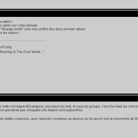
xcellent !
 tubes sur cette période.
et "Strange world" sont mes préfré des deux premier album.
e les autres !
Rocking In The Free World..."
ès belle chronique AGrangeret, moi aussi j'ai voté, le must du groupe, c'est fou mais les morce
e parraitrait pas choquant s'ils étaient sorti aujourd'hui.
ès belles chansons, avec biensà»r certaines au dessus du lot qui en font la renommée de M