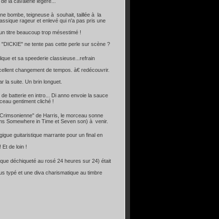
de la cavalerie légère...
une bombe, teigneuse à souhait, taillée à la
ssique rageur et enlevé qui n'a pas pris une
un titre beaucoup trop mésestimé !
oi "DICKIE" ne tente pas cette perle sur scène ?
lique et sa speederie classieuse...refrain
xcellent changement de tempos. à€ redécouvrir.
 la suite. Un brin longuet.
de batterie en intro... Di anno envoie la sauce
eau gentiment cliché !
ing Crimsonienne" de Harris, le morceau sonne
ums Somewhere in Time et Seven son) à venir.
gigue guitaristique marrante pour un final en
Et de loin !
poque déchiqueté au rosé 24 heures sur 24) était
us typé et une diva charismatique au timbre