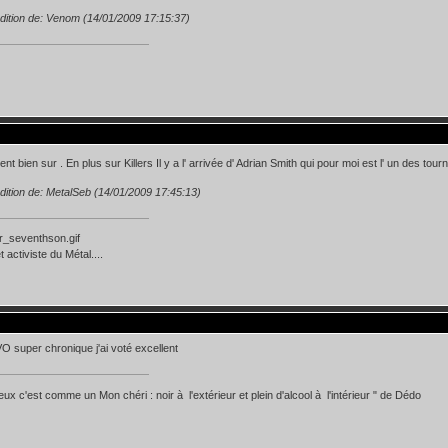
dition de: Venom (14/01/2009 17:15:37)
nt bien sur . En plus sur Killers Il y a l' arrivée d' Adrian Smith qui pour moi est l' un des tou
dition de: MetalSeb (14/01/2009 17:45:13)
 activiste du Métal....
super chronique j'ai voté excellent
eux c'est comme un Mon chéri : noir à l'extérieur et plein d'alcool à l'intérieur " de Dédo