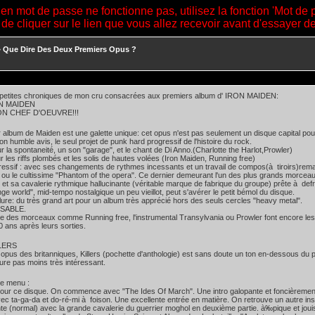
ien mot de passe ne fonctionne pas, utilisez la fonction 'Mot de 
 de cliquer sur le lien que vous allez recevoir avant d'essayer 
»
Que Dire Des Deux Premiers Opus ?
petites chroniques de mon cru consacrées aux premiers album d' IRON MAIDEN:
N MAIDEN
N CHEF D'OEUVRE!!!
 album de Maiden est une galette unique: cet opus n'est pas seulement un disque capital pou
mon humble avis, le seul projet de punk hard progressif de l'histoire du rock.
r la spontaneité, un son "garage", et le chant de Di Anno.(Charlotte the Harlot,Prowler)
r les riffs plombés et les solis de hautes volées (Iron Maiden, Running free)
gressif : avec ses changements de rythmes incessants et un travail de compos(à tiroirs)
ou le cultissime "Phantom of the opera". Ce dernier demeurant l'un des plus grands morceaux 
et sa cavalerie rythmique hallucinante (véritable marque de fabrique du groupe) prête à def
nge world", mid-tempo nostalgique un peu vieillot, peut s'avérer le petit bémol du disque.
ure: du très grand art pour un album très apprécié hors des seuls cercles "heavy metal".
SABLE.
e des morceaux comme Running free, l'instrumental Transylvania ou Prowler font encore les
 ans après leurs sorties.
LLERS
pus des britanniques, Killers (pochette d'anthologie) est sans doute un ton en-dessous du pr
re pas moins très intéressant.
 le menu :
pour ce disque. On commence avec "The Ides Of March". Une intro galopante et foncièrement
vec ta-ga-da et do-ré-mi à foison. Une excellente entrée en matière. On retrouve un autre ins
e (normal) avec la grande cavalerie du guerrier moghol en deuxième partie. à‰pique et jouiss