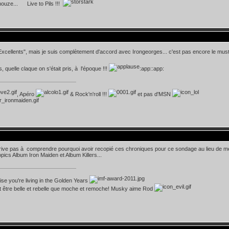
nouze... Live to Pils !!!
"Excellents", mais je suis complètement d'accord avec Irongeorges... c'est pas encore le mus
, quelle claque on s'était pris, à l'époque !!!
:app::app:
, Apéro
& Rock'n'roll !!!
et pas d'MSN
rrive pas à comprendre pourquoi avoir recopié ces chroniques pour ce sondage au lieu de me
opics Album Iron Maiden et Album Killers...
lise you're living in the Golden Years
t être belle et rebelle que moche et remoche! Musky aime Rod