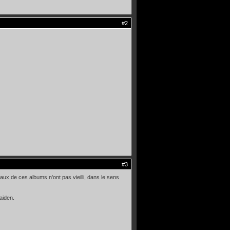
#2
#3
aux de ces albums n'ont pas vieilli, dans le sens
aiden.