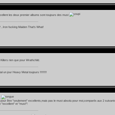
excellent les deux premier albums sont toujours des must
...Iron fucking Maiden That's What!
 Killers rien que pour Wrathchild.
l un jour Heavy Metal toujours !!!!!!!!!
.
pour être "seulement" excellents,mais pas le must absolu pour moi,comparés aux 2 suivants
 "excellent" et "must"!