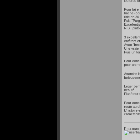
lectures é
Pour faire
hache (com
ride en 30
Puis "Purg
Excellenti
N.B : plut
3 excellen
entêtant e
Avec "Inno
Une vraie 
Puis un to
Pour concl
pour un mo
Attention 
furieuseme
Léger bémo
beauté.
Placé sur 
Pour concl
resté au c
L'histoire
caractéris
I'm a man 