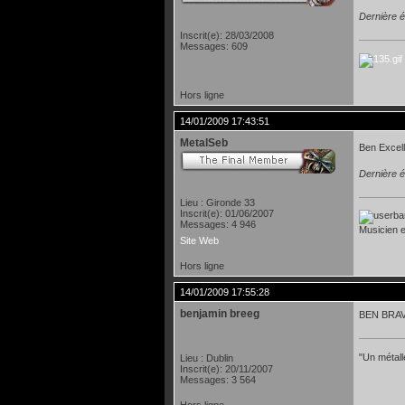
Dernière é
Inscrit(e): 28/03/2008
Messages: 609
Hors ligne
14/01/2009 17:43:51
MetalSeb
Ben Excelle
Dernière é
Lieu : Gironde 33
Inscrit(e): 01/06/2007
Messages: 4 946
Musicien et
Site Web
Hors ligne
14/01/2009 17:55:28
benjamin breeg
BEN BRAVO 
"Un métall
Lieu : Dublin
Inscrit(e): 20/11/2007
Messages: 3 564