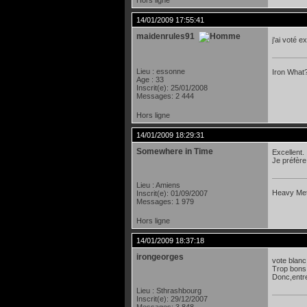
Hors ligne
14/01/2009 17:55:41
maidenrules91
j'ai voté 
Lieu : essonne
Iron What?
Age : 33
Inscrit(e): 25/01/2008
Messages: 2 444
Hors ligne
14/01/2009 18:29:31
Somewhere in Time
Excellent.
Je préfère
Lieu : Amiens
Heavy Meta
Inscrit(e): 01/09/2007
Messages: 1 979
Hors ligne
14/01/2009 18:37:18
irongeorges
vote blanc
Trop bons 
Donc,entre
Lieu : Sthrashbourg
Inscrit(e): 29/12/2007