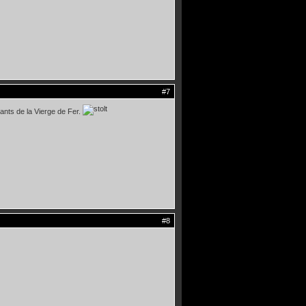
#7
rnants de la Vierge de Fer.
#8