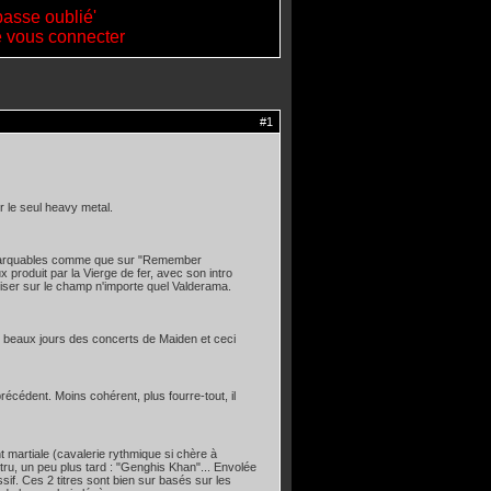
passe oublié'
de vous connecter
#1
r le seul heavy metal.
remarquables comme que sur "Remember
produit par la Vierge de fer, avec son intro
riser sur le champ n'importe quel Valderama.
 beaux jours des concerts de Maiden et ceci
écédent. Moins cohérent, plus fourre-tout, il
 martiale (cavalerie rythmique si chère à
tru, un peu plus tard : "Genghis Khan"... Envolée
if. Ces 2 titres sont bien sur basés sur les