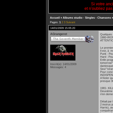
Si votre anc
et n'oubliez pas
Accueil
»
Albums studio - Singles - Chansons
Pages:
1
2
3
Suivant
14/01/2009 15:05:20
AGrangeret
Quelques 
1980-IRO
ATTENTIO
Le premier
Il est, à 
Punk : Pou
Hard : Pou
Enfin pro
tomorrow" 
Inscrit(e): 14/01/2009
dantesque 
Messages: 4
Seul "stra
Pour concl
INDISPEN
A Noter qu
presque 30
1981- KI
Deuxième o
n'en demeu
Détail par
2 instrus 
Harris), a
conquérant