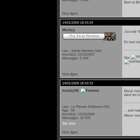
Messages: 3 848
Born to Bi
Hors ligne
14/01/2009 18:43:24
Mickey
J'ai voté 
En tout cas
Lieu : Sainte Maxime (Var)
Inscrit(e): 22/12/2007
Sex
Messages: 5 034
Hors ligne
14/01/2009 18:43:33
musky00
Moi je n'a
dans les t
Lieu : Le Plessis-Robinson (92)
Age : 59
... and rea
Inscrit(e): 13/10/2006
Mieux vau
Messages: 15 479
Site Web
Hors ligne