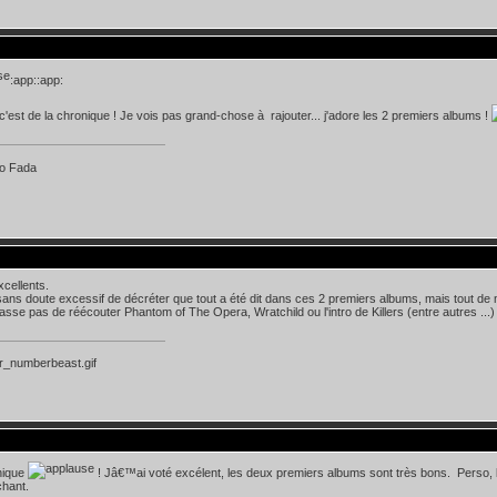
:app::app:
'est de la chronique ! Je vois pas grand-chose à rajouter... j'adore les 2 premiers albums !
o Fada
xcellents.
sans doute excessif de décréter que tout a été dit dans ces 2 premiers albums, mais tout de m
asse pas de réécouter Phantom of The Opera, Wratchild ou l'intro de Killers (entre autres ...)
nique
! Jâ€™ai voté excélent, les deux premiers albums sont très bons. Perso
chant.