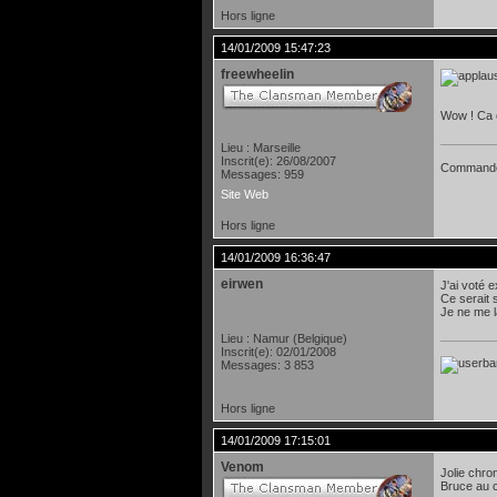
Hors ligne
14/01/2009 15:47:23
freewheelin
Wow ! Ca c
Lieu : Marseille
Inscrit(e): 26/08/2007
Command
Messages: 959
Site Web
Hors ligne
14/01/2009 16:36:47
eirwen
J'ai voté e
Ce serait 
Je ne me l
Lieu : Namur (Belgique)
Inscrit(e): 02/01/2008
Messages: 3 853
Hors ligne
14/01/2009 17:15:01
Venom
Jolie chro
Bruce au 