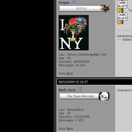
Angus
Tu 
Administra
---- Eddie
Lieu : Nîmes (30)/Montpellier (34)
Age : 43
Inscrit(e): 26/08/2009
Messages: 10 166
Hors ligne
06/12/2009 22:15:37
MaD-Jack
Vraiment 
Lieu : BesanÃ§on
Age : 33
Inscrit(e): 17/12/2008
Messages: 2 435
Hors ligne