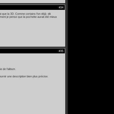
#34
at que la 3D. Comme certains l'on déjà dit
ement je pense que la pochette aurait été mieux
#35
e de l'album.
urnir une description bien plus précise.