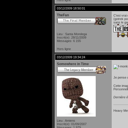
03/12/2009 18:50:01
TheFan
C'est vrai
(gotrek po
sans le ga
Lieu : Santa Mondega
Inscrit(e): 28/11/2009
Messages: 6 155
Hors ligne
03/12/2009 19:34:24
Somewhere in Time
Je pense q
Cette imag
Personnell
Dernière é
Heavy Meta
Lieu : Amiens
Inscrit(e): 01/09/2007
Messages: 1 979