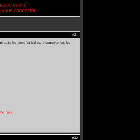
passe oublié'
de vous connecter
#31
e qu'ils les aient fait laid par incompétence, les
s'écrase
#32