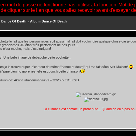
ien mot de passe ne fonctionne pas, utilisez la fonction 'Mot de 
 de cliquer sur le lien que vous allez recevoir avant d'essayer 
»
Dance Of Death
»
Album Dance Of Death
hette le fait que les personnages soit aussi mal fait doit vouloir dire quelque chose car je dout
graphismes 3D étant très performant de nos jours...
es c'est moche, mais c'est intrigant!
ilà ! Une belle image de débauche cette pochette...
bum je le trouve super, c'est tout de même "dance of death" qui ma fait découvrir Maiden!
i j'aime bien no more lies, elle est punch cette chanson
dition de: Akana Maidenmaniak (12/12/2009 19:37:31)
La culture c'est comme un parachute... Quand on en a pas on 