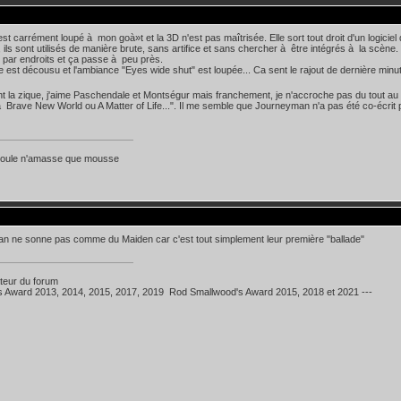
est carrément loupé à mon goà»t et la 3D n'est pas maîtrisée. Elle sort tout droit d'un logiciel
, ils sont utilisés de manière brute, sans artifice et sans chercher à être intégrés à la scèn
par endroits et ça passe à peu près.
 est décousu et l'ambiance "Eyes wide shut" est loupée... Ca sent le rajout de dernière minu
 la zique, j'aime Paschendale et Montségur mais franchement, je n'accroche pas du tout au r
Brave New World ou A Matter of Life...". Il me semble que Journeyman n'a pas été co-écrit 
 coule n'amasse que mousse
n ne sonne pas comme du Maiden car c'est tout simplement leur première "ballade"
teur du forum
's Award 2013, 2014, 2015, 2017, 2019 Rod Smallwood's Award 2015, 2018 et 2021 ---