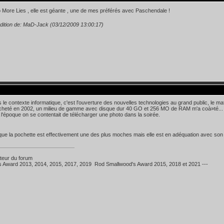
More Lies , elle est géante , une de mes préférés avec Paschendale !
dition de: MaD-Jack (03/12/2009 13:00:17)
 le contexte informatique, c'est l'ouverture des nouvelles technologies au grand public, le mat
heté en 2002, un milieu de gamme avec disque dur 40 GO et 256 MO de RAM m'a coà»té... 
l'époque on se contentait de télécharger une photo dans la soirée.
ue la pochette est effectivement une des plus moches mais elle est en adéquation avec son
teur du forum
's Award 2013, 2014, 2015, 2017, 2019 Rod Smallwood's Award 2015, 2018 et 2021 ---