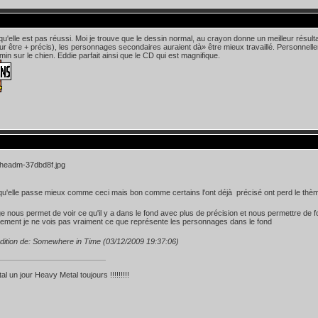
 qu'elle est pas réussi. Moi je trouve que le dessin normal, au crayon donne un meilleur résult
ur être + précis), les personnages secondaires auraient dà» être mieux travaillé. Personnell
min sur le chien. Eddie parfait ainsi que le CD qui est magnifique.
u'elle passe mieux comme ceci mais bon comme certains l'ont déjà précisé ont perd le thèm
e nous permet de voir ce qu'il y a dans le fond avec plus de précision et nous permettre de fo
ement je ne vois pas vraiment ce que représente les personnages dans le fond
dition de: Somewhere in Time (03/12/2009 19:37:06)
l un jour Heavy Metal toujours !!!!!!!!!