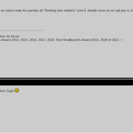
as raison mais les paroles de "Nothing else matters" sont à double sens on ne sait pas si
teur du forum
's Award 2013, 2014, 2015, 2017, 2019 Rod Smallwood's Award 2015, 2018 et 2021 ---
Hors Sujet