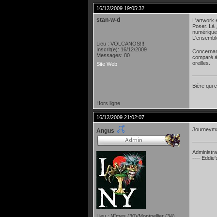
16/12/2009 19:05:32
stan-w-d
L'artwork 
Poser. Là 
numérique 
L'ensemble
Lieu : VOLCANOS!!!
Inscrit(e): 16/12/2009
Concernant
Messages: 80
comparé à 
oreilles.
Site Web
Bière qui
Hors ligne
16/12/2009 21:02:07
Journeyma
Angus
Administra
---- Eddie
Lieu : Nîmes (30)/Montpellier (34)