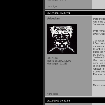
Hors ligne
05/12/2009 15:36:49
Voivodian
Personell
A la limit
Je trouve 
Petit reto
avec "Jour
J'aimerais
Il faut re
est assez 
Ils ont réu
public de 
De plus la
"radio-edit"
Lieu : Lille
Voici une 
Inscrit(e): 27/03/2009
ceci , les 
Messages: 11 211
le titre ét
A noter , 
trouve ces
Pas mon al
Mieux vaut
Hors ligne
06/12/2009 19:37:54