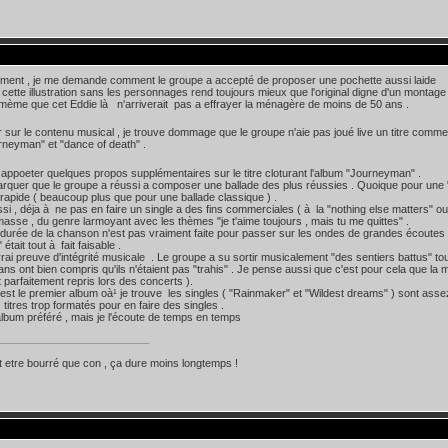
ement , je me demande comment le groupe a accepté de proposer une pochette aussi laide
e , cette illustration sans les personnages rend toujours mieux que l'original digne d'un montag
mème que cet Eddie là n'arriverait pas a effrayer la ménagère de moins de 50 ans .
ur sur le contenu musical , je trouve dommage que le groupe n'aie pas joué live un titre comme
neyman" et "dance of death" .
 appoeter quelques propos supplémentaires sur le titre cloturant l'album "Journeyman" .
marquer que le groupe a réussi a composer une ballade des plus réussies . Quoique pour une "
rapide ( beaucoup plus que pour une ballade classique ) .
ssi , déja à ne pas en faire un single a des fins commerciales ( à la "nothing else matters" ou "
masse , du genre larmoyant avec les thèmes "je t'aime toujours , mais tu me quittes" .
 durée de la chanson n'est pas vraiment faite pour passer sur les ondes de grandes écoutes (
 était tout à fait faisable .
vrai preuve d'intégrité musicale . Le groupe a su sortir musicalement "des sentiers battus" tou
fans ont bien compris qu'ils n'étaient pas "trahis" . Je pense aussi que c'est pour cela que la ma
ait parfaitement repris lors des concerts ).
c'est le premier album oà¹ je trouve les singles ( "Rainmaker" et "Wildest dreams" ) sont asse
 titres trop formatés pour en faire des singles .
bum préféré , mais je l'écoute de temps en temps
 etre bourré que con , ça dure moins longtemps !