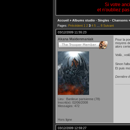
Si votre anc
et n'oubliez pas
Accueil
»
Albums studio - Singles - Chansons
Pages:
Précédent
1
2
3
4
5
…
8
Suivant
03/12/2009 11:55:23
Akana Maidenmaniak
Pour la poc
moyens de 
alors cert
Voilà , vo
Sinon l'al
Et puis mo
Dernière é
Lieu : Banlieue parisienne (78)
Inscrit(e): 02/06/2008
Messages: 472
Hors ligne
03/12/2009 12:59:27