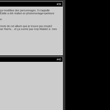
#39
 qui modélise des personnages. Il s'appelle
e. Eddie a été réalisé en photomontage+peinture
te.
este de cet album que je trouve peu inspiré
par Harris... et ça sonne pas trop Maiden à mes
#40