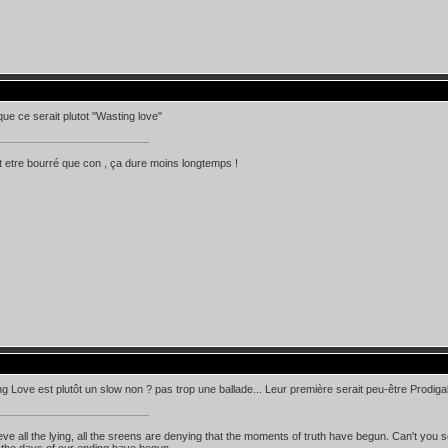
ue ce serait plutot "Wasting love"
 etre bourré que con , ça dure moins longtemps !
 Love est plutôt un slow non ? pas trop une ballade... Leur première serait peu-être Prodiga
lieve all the lying, all the sreens are denying that the moments of truth have begun. Can't you s
the days of our ending have begun...