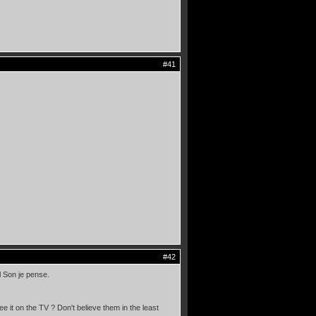
#41
#42
l Son je pense.
ee it on the TV ? Don't believe them in the least