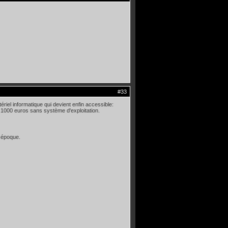
#33
ériel informatique qui devient enfin accessible:
1000 euros sans système d'exploitation.
 époque.