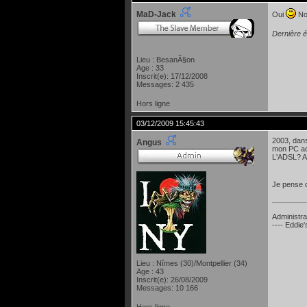
MaD-Jack
Oui
No 
Dernière é
Lieu : BesanÃ§on
Age : 33
Inscrit(e): 17/12/2008
Messages: 2 435
Hors ligne
03/12/2009 15:45:43
2003, dans
Angus
mon PC ac
L'ADSL? A 
Je pense q
Administra
---- Eddie
Lieu : Nîmes (30)/Montpellier (34)
Age : 43
Inscrit(e): 26/08/2009
Messages: 10 166
Hors ligne