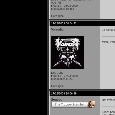
Age : 43
Inscrit(e): 26/08/2009
Messages: 10 166
Hors ligne
17/12/2009 00:34:32
Voivodian
Je pense q
Mieux vaut
Lieu : Lille
Inscrit(e): 27/03/2009
Messages: 11 211
Hors ligne
17/12/2009 10:06:39
Sonbac
Hm Wasting
I can't be
beat. Now 