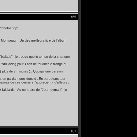
#36
e "photoshop" .
 Montségur . Un des meilleurs titre de l'album
ballade" , je trouve que le tempo de la chanson
still loving you" ) afin de toucher la frange du
 plus de 7 minutes ) . Quoiqu' une version
t en gardant son identité . En percevant tout
jorité de ces derniers l'apprécient ( d'ailleurs ,
z faiblards . Au contraire de "Journeyman" , je
#37