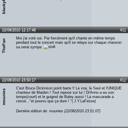
blacky666
22/08/2010 12:17:48
#11
Moi j'ai voté oui. Par forcément qu'il chante en même temps
TheFan
pendant tout le concert mais qu'il se relaye sur chaque chanson
sa serai sympa.
22/08/2010 23:50:17
#12
C'est Bruce Dickinson point barre !! Le vrai, le Seul et l'UNIQUE
mounies
chanteur de Maiden ! Tout repose sur lui ! Di'Anno a eu son
temps(court) et le guignol de Baley aussi ! La mascarade a
cessé..."et pourvu que ça dure ! "( J.Y.LaFesse)
Dernière édition de: mounies (22/08/2010 23:51:07)