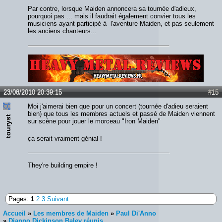
Par contre, lorsque Maiden annoncera sa tournée d'adieux,
pourquoi pas ... mais il faudrait également convier tous les
musiciens ayant participé à l'aventure Maiden, et pas seulement
les anciens chanteurs...
Lien :
http://heavymetalreviews.fr/
23/08/2010 20:39:15
#15
Moi j'aimerai bien que pour un concert (tournée d'adieu seraient
bien) que tous les membres actuels et passé de Maiden viennent
touryst
sur scène pour jouer le morceau "Iron Maiden"
ça serait vraiment génial !
They're building empire !
Pages:
1
2
3
Suivant
Accueil
»
Les membres de Maiden
»
Paul Di'Anno
»
Dianno Dickinson Baley réunis