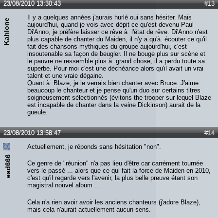
23/08/2010 13:30:43
#13
Il y a quelques années j'aurais hurlé oui sans hésiter. Mais
Kahlone
aujourd'hui, quand je vois avec dépit ce qu'est devenu Paul
Di'Anno, je préfère laisser ce rêve à l'état de rêve. Di'Anno n'est
plus capable de chanter du Maiden, il n'y a qu'à écouter ce qu'il
fait des chansons mythiques du groupe aujourd'hui, c'est
insoutenable sa façon de beugler. Il ne bouge plus sur scène et
le pauvre ne ressemble plus à grand chose, il a perdu toute sa
superbe. Pour moi c'est une déchéance alors qu'il avait un vrai
talent et une vraie dégaine.
Quant à Blaze, je le verrais bien chanter avec Bruce. J'aime
beaucoup le chanteur et je pense qu'un duo sur certains titres
soigneusement sélectionnés (évitons the trooper sur lequel Blaze
est incapable de chanter dans la veine Dickinson) aurait de la
gueule.
23/08/2010 13:58:47
#14
Actuellement, je réponds sans hésitation "non".
ead666
Ce genre de "réunion" n'a pas lieu d'être car carrément tournée
vers le passé ... alors que ce qui fait la force de Maiden en 2010,
c'est qu'il regarde vers l'avenir, la plus belle preuve étant son
magistral nouvel album ...
Cela n'a rien avoir avoir les anciens chanteurs (j'adore Blaze),
mais cela n'aurait actuellement aucun sens.