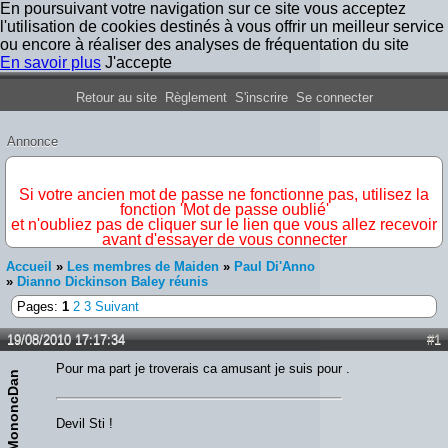
En poursuivant votre navigation sur ce site vous acceptez
l'utilisation de cookies destinés à vous offrir un meilleur service
ou encore à réaliser des analyses de fréquentation du site
En savoir plus
J'accepte
Forum Iron Maiden France
Retour au site
Règlement
S'inscrire
Se connecter
Annonce
IMPORTANT
Si votre ancien mot de passe ne fonctionne pas, utilisez la
fonction 'Mot de passe oublié'
et n'oubliez pas de cliquer sur le lien que vous allez recevoir
avant d'essayer de vous connecter
Accueil
»
Les membres de Maiden
»
Paul Di'Anno
»
Dianno Dickinson Baley réunis
Pages:
1
2
3
Suivant
19/08/2010 17:17:34
#1
Pour ma part je troverais ca amusant je suis pour .
MononcDan
Devil Sti !