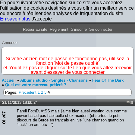
En poursuivant votre navigation sur ce site vous acceptez
l'utilisation de cookies destinés à vous offrir un meilleur service
ou encore à réaliser des analyses de fréquentation du site
En savoir plus
J'accepte
Forum Iron Maiden France
Retour au site
Règlement
S'inscrire
Se connecter
Annonce
IMPORTANT
Si votre ancien mot de passe ne fonctionne pas, utilisez la
fonction 'Mot de passe oublié'
et n'oubliez pas de cliquer sur le lien que vous allez recevoir
avant d'essayer de vous connecter
Accueil
»
Albums studio - Singles - Chansons
»
Fear Of The Dark
»
Quel est votre morceau préféré ?
Pages:
Précédent
1
2
3
4
21/11/2013 18:00:24
#46
Pareil FothD, AtSS mais j'aime bien aussi wasting love comme
Oliv67
power ballad pas habituelle chez maiden. (et surtout le petit
discours de Burce en français en live "une chanson quand on
"fuck" un ami etc...")