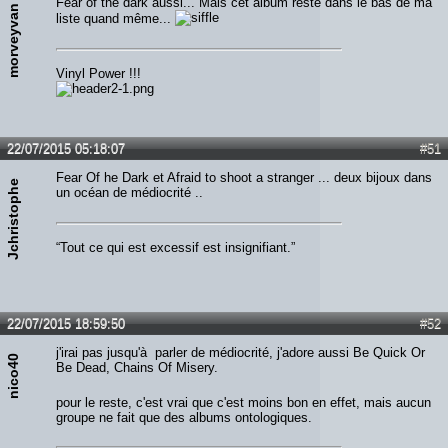
Fear of the dark aussi... Mais cet album reste dans le bas de ma
morveyvan
liste quand même...
Vinyl Power !!!
22/07/2015 05:18:07
#51
Fear Of he Dark et Afraid to shoot a stranger ... deux bijoux dans
Jchristophe
un océan de médiocrité ..
“Tout ce qui est excessif est insignifiant.”
22/07/2015 18:59:50
#52
j'irai pas jusqu'à parler de médiocrité, j'adore aussi Be Quick Or
nico40
Be Dead, Chains Of Misery.
pour le reste, c'est vrai que c'est moins bon en effet, mais aucun
groupe ne fait que des albums ontologiques.