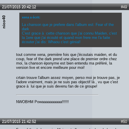
21/07/2015 20:42:12
#49
nico40
xena a écrit:
La chanson que je prefere dans l'album est: Fear of the
dark
C'est grace à cette chanson que j'ai connu Maiden, c'est
la 1ere que j'ai écouté et quand mon frere me l'a faite
écouter j'ai dis: Whaou c'est génial!
tout comme xena, première fois que j'écoutais maiden, et du
coup, fear of the dark prend une place de premier ordre chez
moi, la chanson éponyme est bien entendu ma préféré, la
version live et encore meilleure pour moi!
crtain trouve l'album assez moyen, perso moi je trouve pas, je
l'adore vraiment, mais je ne suis pas objectif là , vu que c'est
grace à lui que je suis devenu fan de ce groupe!
NWOBHM Powaaaaaaaaaa!!!!!!
21/07/2015 21:42:52
#50