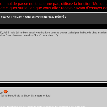
ien mot de passe ne fonctionne pas, utilisez la fonction 'Mot de 
 de cliquer sur le lien que vous allez recevoir avant d'essayer 
»
Fear Of The Dark
»
Quel est votre morceau préféré ?
hD, AtSS mais j'aime bien aussi wasting love comme power ballad pas habituelle chez maiden. 
n live "une chanson quand on "fuck" un ami etc...")
ove
 j'aime bien Afraid to Shoot Strangers et fotd