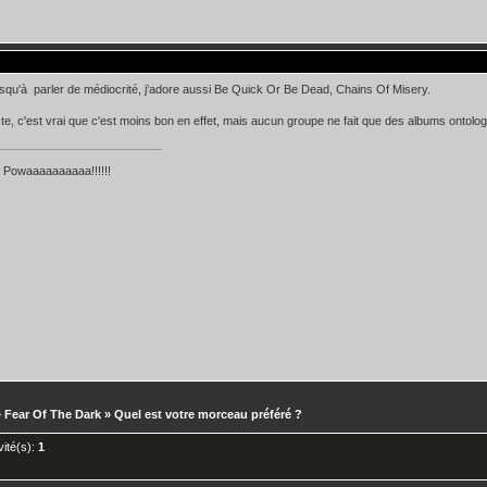
 jusqu'à parler de médiocrité, j'adore aussi Be Quick Or Be Dead, Chains Of Misery.
ste, c'est vrai que c'est moins bon en effet, mais aucun groupe ne fait que des albums ontolo
owaaaaaaaaaa!!!!!!
»
Fear Of The Dark
»
Quel est votre morceau préféré ?
nvité(s):
1