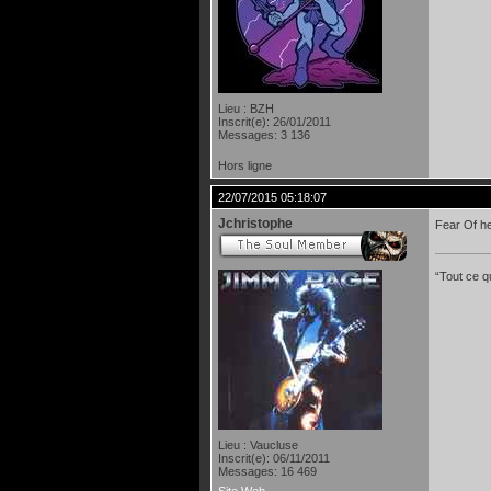
Lieu : BZH
Inscrit(e): 26/01/2011
Messages: 3 136
Hors ligne
22/07/2015 05:18:07
Jchristophe
Fear Of he
“Tout ce qu
Lieu : Vaucluse
Inscrit(e): 06/11/2011
Messages: 16 469