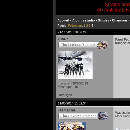
Si votre anc
et n'oubliez pas
Accueil
»
Albums studio - Singles - Chansons
Pages:
Précédent
1
2
3
4
21/11/2013 18:00:24
Oliv67
Pareil Fot
français e
Inscrit(e): 28/10/2013
Messages: 45
Hors ligne
11/05/2014 11:02:34
Teemachu
Wasting l
Mais sinon