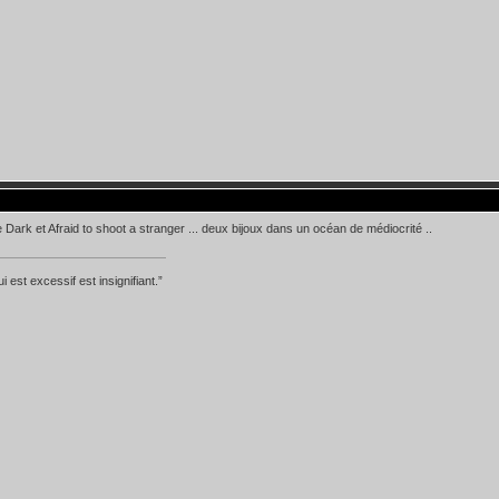
 Dark et Afraid to shoot a stranger ... deux bijoux dans un océan de médiocrité ..
i est excessif est insignifiant.”