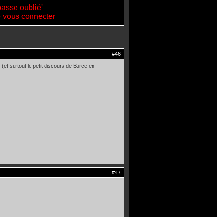
passe oublié'
de vous connecter
#46
(et surtout le petit discours de Burce en
#47