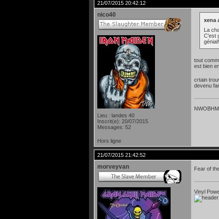
21/07/2015 20:42:12
nico40
xena a
La cha
C'est 
génial
tout comme
est bien e
crtain tro
devenu fa
NWOBHM P
Lieu : landes 40
Inscrit(e): 20/07/2015
Messages: 52
Hors ligne
21/07/2015 21:42:52
morveyvan
Fear of th
Vinyl Power