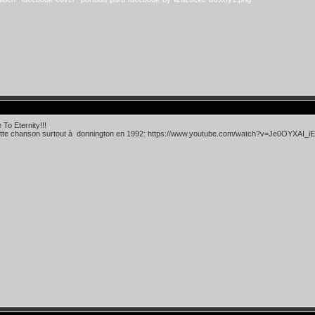
To Eternity!!!
ette chanson surtout à donnington en 1992: https://www.youtube.com/watch?v=Je0OYXAI_iE