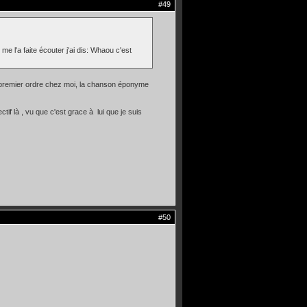
#49
e l'a faite écouter j'ai dis: Whaou c'est
e premier ordre chez moi, la chanson éponyme
tif là , vu que c'est grace à lui que je suis
#50