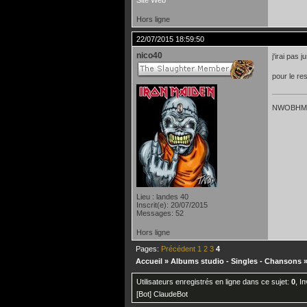
Site Web
Hors ligne
22/07/2015 18:59:50
nico40
j'irai pas
pour le re
NWOBHM P
Lieu : landes 40
Inscrit(e): 20/07/2015
Messages: 52
Hors ligne
Pages:
Précédent
1
2
3
4
Accueil
»
Albums studio - Singles - Chansons
Utilisateurs enregistrés en ligne dans ce sujet:
0
, I
[Bot] ClaudeBot