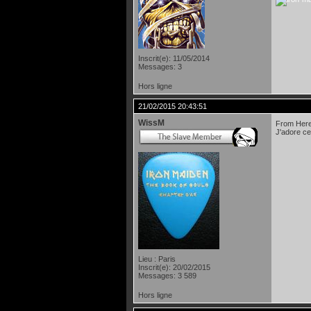
Inscrit(e): 11/05/2014
Messages: 3
Hors ligne
21/02/2015 20:43:51
WissM
From Here 
J'adore c
Lieu : Paris
Inscrit(e): 20/02/2015
Messages: 3 589
Hors ligne