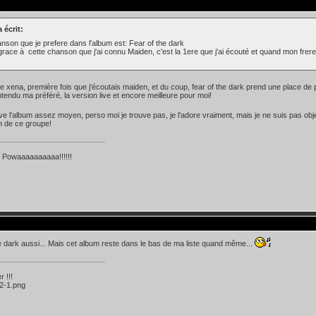
 écrit:
nson que je prefere dans l'album est: Fear of the dark
grace à cette chanson que j'ai connu Maiden, c'est la 1ere que j'ai écouté et quand mon frere m
!
 xena, première fois que j'écoutais maiden, et du coup, fear of the dark prend une place d
ntendu ma préféré, la version live et encore meilleure pour moi!
uve l'album assez moyen, perso moi je trouve pas, je l'adore vraiment, mais je ne suis pas objec
n de ce groupe!
owaaaaaaaaaa!!!!!!
e dark aussi... Mais cet album reste dans le bas de ma liste quand même...
 !!!