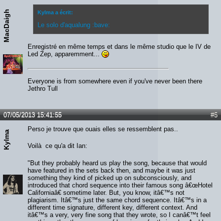
MacDaigh
Kylma a écrit:
Le solo d'aqualung :bave:
Enregistré en même temps et dans le même studio que le IV de
Led Zep, apparemment...
Everyone is from somewhere even if you've never been there
Jethro Tull
07/05/2013 15:41:55
#5
Perso je trouve que ouais elles se ressemblent pas..
Kylma
Voilà ce qu'a dit Ian:
"But they probably heard us play the song, because that would
have featured in the sets back then, and maybe it was just
something they kind of picked up on subconsciously, and
introduced that chord sequence into their famous song â€œHotel
Californiaâ€ sometime later. But, you know, itâ€™s not
plagiarism. Itâ€™s just the same chord sequence. Itâ€™s in a
different time signature, different key, different context. And
itâ€™s a very, very fine song that they wrote, so I canâ€™t feel