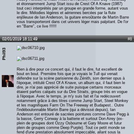
et étonnamment Jump Start issu de Crest Of A Knave (1987)
tout ceci interprétés par un groupe en grande forme, autant vous
le dire. Mélodies légères et aériennes bercées par la flute
enjôleuse de Ian Anderson, la guitare envoûtante de Martin Barre
vous transporteront dans cet univers léger mais palpitant. De l'or
en "Barre", ce live !!!!!!
02/01/2019 18:11:49
#8
Phil93
Rien à dire pour ce concert qui, il faut le dire, fut excellent de
bout en bout. Première fois que je voyais le Tull qui venait
défendre sur la scène parisienne du Zénith, son dernier opus à
l'époque, intitulé Crest Of A Knave, un album qui, il faut bien le
dire, je n'ai pas apprécié de suite puisque certains morceaux
étaient parfois calqués sur du Dire Straits, groupe très en vogue
à l'époque. Avec le temps, je m'y suis fait et l'ai redécouvert
notamment grâce à des titres comme Jump Start, Steel Monkey
et les magnifiques Farm On The Freeway et Budapest.. Outre
l'indéboulonnable Martin Barre (qui a dévissé depuis), Ian
Anderson est entouré de sacrées pointures comme Dave Pegg à
la basse, Gerry Conway à la batterie et surtout Don Airey (ex-
plein de groupes dont Ozzy Osbourne et Gary Moore et futur
plein de groupes comme Deep Purple). Tout ce petit monde se
fend d'une prestation absolument impeccable, allant sous la