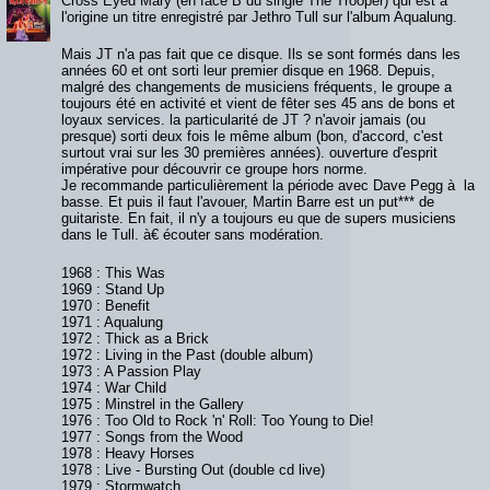
Cross Eyed Mary (en face B du single The Trooper) qui est à
l'origine un titre enregistré par Jethro Tull sur l'album Aqualung.
Mais JT n'a pas fait que ce disque. Ils se sont formés dans les
années 60 et ont sorti leur premier disque en 1968. Depuis,
malgré des changements de musiciens fréquents, le groupe a
toujours été en activité et vient de fêter ses 45 ans de bons et
loyaux services. la particularité de JT ? n'avoir jamais (ou
presque) sorti deux fois le même album (bon, d'accord, c'est
surtout vrai sur les 30 premières années). ouverture d'esprit
impérative pour découvrir ce groupe hors norme.
Je recommande particulièrement la période avec Dave Pegg à la
basse. Et puis il faut l'avouer, Martin Barre est un put*** de
guitariste. En fait, il n'y a toujours eu que de supers musiciens
dans le Tull. à€ écouter sans modération.
1968 : This Was
1969 : Stand Up
1970 : Benefit
1971 : Aqualung
1972 : Thick as a Brick
1972 : Living in the Past (double album)
1973 : A Passion Play
1974 : War Child
1975 : Minstrel in the Gallery
1976 : Too Old to Rock 'n' Roll: Too Young to Die!
1977 : Songs from the Wood
1978 : Heavy Horses
1978 : Live - Bursting Out (double cd live)
1979 : Stormwatch