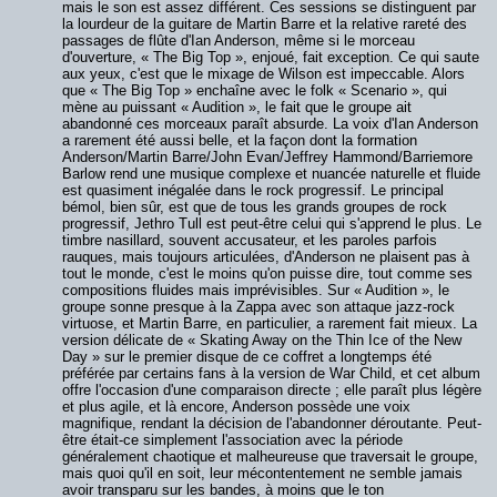
mais le son est assez différent. Ces sessions se distinguent par
la lourdeur de la guitare de Martin Barre et la relative rareté des
passages de flûte d'Ian Anderson, même si le morceau
d'ouverture, « The Big Top », enjoué, fait exception. Ce qui saute
aux yeux, c'est que le mixage de Wilson est impeccable. Alors
que « The Big Top » enchaîne avec le folk « Scenario », qui
mène au puissant « Audition », le fait que le groupe ait
abandonné ces morceaux paraît absurde. La voix d'Ian Anderson
a rarement été aussi belle, et la façon dont la formation
Anderson/Martin Barre/John Evan/Jeffrey Hammond/Barriemore
Barlow rend une musique complexe et nuancée naturelle et fluide
est quasiment inégalée dans le rock progressif. Le principal
bémol, bien sûr, est que de tous les grands groupes de rock
progressif, Jethro Tull est peut-être celui qui s'apprend le plus. Le
timbre nasillard, souvent accusateur, et les paroles parfois
rauques, mais toujours articulées, d'Anderson ne plaisent pas à
tout le monde, c'est le moins qu'on puisse dire, tout comme ses
compositions fluides mais imprévisibles. Sur « Audition », le
groupe sonne presque à la Zappa avec son attaque jazz-rock
virtuose, et Martin Barre, en particulier, a rarement fait mieux. La
version délicate de « Skating Away on the Thin Ice of the New
Day » sur le premier disque de ce coffret a longtemps été
préférée par certains fans à la version de War Child, et cet album
offre l'occasion d'une comparaison directe ; elle paraît plus légère
et plus agile, et là encore, Anderson possède une voix
magnifique, rendant la décision de l'abandonner déroutante. Peut-
être était-ce simplement l'association avec la période
généralement chaotique et malheureuse que traversait le groupe,
mais quoi qu'il en soit, leur mécontentement ne semble jamais
avoir transparu sur les bandes, à moins que le ton