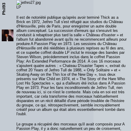
Phil93
LP
Il est de notoriété publique qu'après avoir terminé Thick as a
Brick en 1972, Jethro Tull s'est réfugié aux studios du Château
d'Hérouville, près de Paris, pour enregistrer un autre double
album conceptuel. La succession d'erreurs qui s'ensuivit les
conduisit à rebaptiser plus tard la salle « Château d'Isaster » et
l'album fut abandonné avant qu'ils ne recommencent ailleurs pour
produire A Passion Play en 1973. Les sessions du Château
d'Hérouville ont été rééditées à plusieurs reprises au fil des ans,
et ce superbe coffret double LP inclut le mixage des bandes par
Steven Wilson, précédemment inclus dans le coffret Passion
Play: An Extended Performance de 2014. À ces 16 morceaux
s'ajoutent quatre autres : « Chateau D’isaster Tapes », extrait du
coffret 20 Years of Jethro Tull de 1988, « Only Solitaire » et «
Skating Away on the Thin Ice of the New Day », tous deux
présents sur War Child en 1974, et « The Story of the Hare Who
Lost His Spectacles », qui a d'ailleurs été inclus dans A Passion
Play en 1973. Pour les fans inconditionnels de Jethro Tull, rien
de nouveau ici, si ce n'est le contexte. Mais cela en soi est très
important, car cela transforme des morceaux habituellement
disparates en un récit détaillé d'une période troublée de l'histoire
du groupe, ce qui, rétrospectivement, semble incroyablement
créatif pour un album qui était alors essentiellement tombé dans
l'oubli.
Le groupe a récupéré des morceaux qu'il avait composés pour A
Passion Play, il y a donc naturellement un peu de croisement,