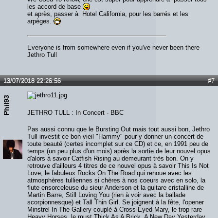
les accord de base
et après, passer à Hotel California, pour les barrés et les
arpèges.
Everyone is from somewhere even if you've never been there
Jethro Tull
13/07/2018 22:26:56
#7
Phil93
JETHRO TULL : In Concert - BBC
Pas aussi connu que le Bursting Out mais tout aussi bon, Jethro
Tull investit ce bon vieil "Hammy" pour y donner un concert de
toute beauté (certes incomplet sur ce CD) et ce, en 1991 peu de
temps (un peu plus d'un mois) après la sortie de leur nouvel opus
d'alors à savoir Catfish Rising au demeurant très bon. On y
retrouve d'ailleurs 4 titres de ce nouvel opus à savoir This Is Not
Love, le fabuleux Rocks On The Road qui renoue avec les
atmosphères tulliennes si chères à nos coeurs avec en solo, la
flute ensorceleuse du sieur Anderson et la guitare cristalline de
Martin Barre, Still Loving You (rien à voir avec la ballade
scorpionnesque) et Tall Thin Girl. Se joignent à la fête, l'opener
Minstrel In The Gallery couplé à Cross-Eyed Mary, le trop rare
Heavy Horses, le must Thick As A Brick, A New Day Yesterday