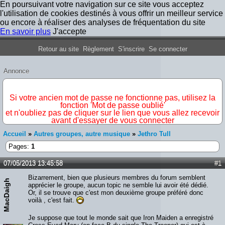
En poursuivant votre navigation sur ce site vous acceptez
l'utilisation de cookies destinés à vous offrir un meilleur service
ou encore à réaliser des analyses de fréquentation du site
En savoir plus
J'accepte
Forum Iron Maiden France
Retour au site
Règlement
S'inscrire
Se connecter
Annonce
IMPORTANT
Si votre ancien mot de passe ne fonctionne pas, utilisez la
fonction 'Mot de passe oublié'
et n'oubliez pas de cliquer sur le lien que vous allez recevoir
avant d'essayer de vous connecter
Accueil
»
Autres groupes, autre musique
»
Jethro Tull
Pages:
1
07/05/2013 13:45:58
#1
Bizarrement, bien que plusieurs membres du forum semblent
MacDaigh
apprécier le groupe, aucun topic ne semble lui avoir été dédié.
Or, il se trouve que c'est mon deuxième groupe préféré donc
voilà , c'est fait.
Je suppose que tout le monde sait que Iron Maiden a enregistré