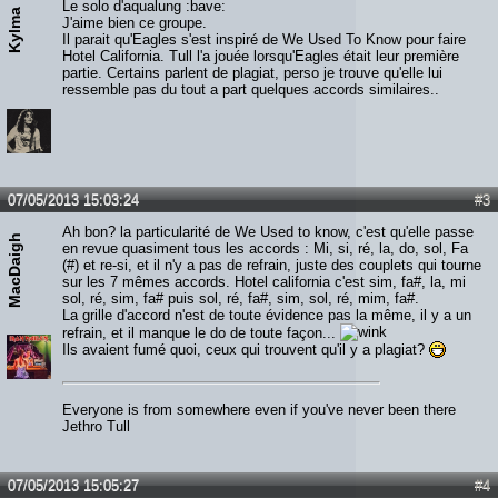
Le solo d'aqualung :bave:
Kylma
J'aime bien ce groupe.
Il parait qu'Eagles s'est inspiré de We Used To Know pour faire
Hotel California. Tull l'a jouée lorsqu'Eagles était leur première
partie. Certains parlent de plagiat, perso je trouve qu'elle lui
ressemble pas du tout a part quelques accords similaires..
07/05/2013 15:03:24
#3
Ah bon? la particularité de We Used to know, c'est qu'elle passe
MacDaigh
en revue quasiment tous les accords : Mi, si, ré, la, do, sol, Fa
(#) et re-si, et il n'y a pas de refrain, juste des couplets qui tourne
sur les 7 mêmes accords. Hotel california c'est sim, fa#, la, mi
sol, ré, sim, fa# puis sol, ré, fa#, sim, sol, ré, mim, fa#.
La grille d'accord n'est de toute évidence pas la même, il y a un
refrain, et il manque le do de toute façon...
Ils avaient fumé quoi, ceux qui trouvent qu'il y a plagiat?
Everyone is from somewhere even if you've never been there
Jethro Tull
07/05/2013 15:05:27
#4