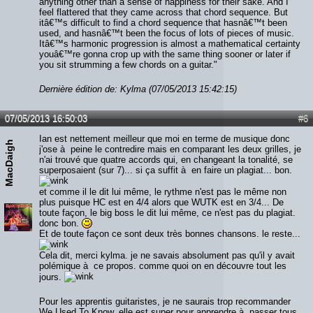
anything other than a sense of happiness for their sake. And I
feel flattered that they came across that chord sequence. But
itâ€™s difficult to find a chord sequence that hasnâ€™t been
used, and hasnâ€™t been the focus of lots of pieces of music.
Itâ€™s harmonic progression is almost a mathematical certainty
youâ€™re gonna crop up with the same thing sooner or later if
you sit strumming a few chords on a guitar."
Dernière édition de: Kylma (07/05/2013 15:42:15)
07/05/2013 16:50:03
#6
Ian est nettement meilleur que moi en terme de musique donc
MacDaigh
j'ose à peine le contredire mais en comparant les deux grilles, je
n'ai trouvé que quatre accords qui, en changeant la tonalité, se
superposaient (sur 7)... si ça suffit à en faire un plagiat... bon.
et comme il le dit lui même, le rythme n'est pas le même non
plus puisque HC est en 4/4 alors que WUTK est en 3/4... De
toute façon, le big boss le dit lui même, ce n'est pas du plagiat.
donc bon.
Et de toute façon ce sont deux très bonnes chansons. le reste...
Cela dit, merci kylma. je ne savais absolument pas qu'il y avait
polémique à ce propos. comme quoi on en découvre tout les
jours.
Pour les apprentis guitaristes, je ne saurais trop recommander
We Used To Know, elle est super pour apprendre à passer tous