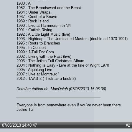
1980 : A
1982 : The Broadsword and the Beast
1984 : Under Wraps
1987 : Crest of a Knave
1989 : Rock Island
1990 : Live at Hammersmith '84
1991 : Catfish Rising
1992 : A Little Light Music (live)
1993 : Nightcap - The Unreleased Masters (double cd 1973-1991)
1995 : Roots to Branches
1995 : In Concert
1999 : J-Tull Dot Com
2002 : Living with the Past (live)
2003 : The Jethro Tull Christmas Album
2004 : Nothing is Easy - Live at the Isle of Wight 1970
2005 : Aqualung Live
2007 : Live at Montreux '
2012 : TAAB 2 (Thick as a brick 2)
Dernière édition de: MacDaigh (07/05/2013 15:03:36)
Everyone is from somewhere even if you've never been there
Jethro Tull
07/05/2013 14:40:47
#2