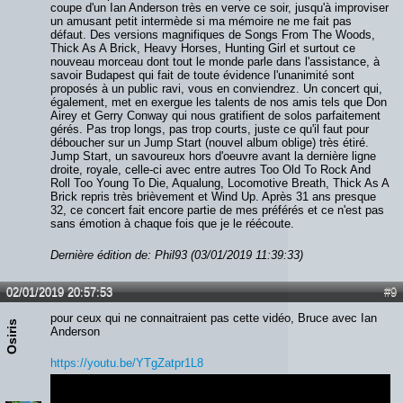
coupe d'un Ian Anderson très en verve ce soir, jusqu'à improviser
un amusant petit intermède si ma mémoire ne me fait pas
défaut. Des versions magnifiques de Songs From The Woods,
Thick As A Brick, Heavy Horses, Hunting Girl et surtout ce
nouveau morceau dont tout le monde parle dans l'assistance, à
savoir Budapest qui fait de toute évidence l'unanimité sont
proposés à un public ravi, vous en conviendrez. Un concert qui,
également, met en exergue les talents de nos amis tels que Don
Airey et Gerry Conway qui nous gratifient de solos parfaitement
gérés. Pas trop longs, pas trop courts, juste ce qu'il faut pour
déboucher sur un Jump Start (nouvel album oblige) très étiré.
Jump Start, un savoureux hors d'oeuvre avant la dernière ligne
droite, royale, celle-ci avec entre autres Too Old To Rock And
Roll Too Young To Die, Aqualung, Locomotive Breath, Thick As A
Brick repris très brièvement et Wind Up. Après 31 ans presque
32, ce concert fait encore partie de mes préférés et ce n'est pas
sans émotion à chaque fois que je le réécoute.
Dernière édition de: Phil93 (03/01/2019 11:39:33)
02/01/2019 20:57:53
#9
pour ceux qui ne connaitraient pas cette vidéo, Bruce avec Ian
Osiris
Anderson
https://youtu.be/YTgZatpr1L8