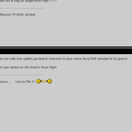
bar est le zing du single Aces High ????
Mousse !!!!:drink: produit
te est celle d'un spitfire,qui était le chasseur le plus connu de la RAF pendant le 2e guerre.
n pas douter,un clin d'oeil à Aces High!
nouze... Live to Pils !!!