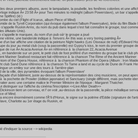
es deux premiers albums, avec le lampadaire, la poubelle, les fenêtres colorées et une affic
oge indique Â« 23:58 Â» pour Two minutes to midnight (album Powerslave), un bar s'appelle Ac
 Spitfire) (id.)
mbe du ciel (Flight of Icarus, album Piece of Mind)
ide de la Tyrell Corporation (qui évoque également l'album Powersalve), tirée du film Blade
'appelle Ruskin Arms, du nom du pub dans lequel s'est fait connaître le groupe, tout comme
les à‰tats-Unis).
s'appelle le marquee, du nom d'un pub oà¹ le groupe a joué
 vitrine, une banderole indique à l'envers Â« this was a very boring painting Â»
ne d'un bar affiche une citation de la peinture Night hawks (Les Oiseaux de nuit) d'Edward H
e du jour au metal club (sous la passerelle) est Gypsy's kiss, le nom du premier groupe de
ue de rue Â« Acacia Avenue Â» en référence à la chanson 22, Acacia Avenue
en banderole sur un pont, le petit club de foot préféré d'un membre du groupe bat le club ph
nt Mariner Seafood restaurant fait référence à la chanson The Rime of the Ancient Mariner
tom of the Opera House, référence à la chanson Phantom of the Opera (Album : Iron Maid
t club Sand Dune référence à la chanson To Tame a land et au cycle de Dune de Frank Her
ngue un smiley sur une des tours à l'arrière-plan
de la ville, des pyramides évoquant l'album Powerslave'
açade d'un bâtiment, juste au-dessus de la représentation des cinq musiciens, on peut aperc
la pochette de Prowler (édition japonaise) et Sanctuary (single différent, mais pochette identiq
raiter avec une certaine malice le Premier Ministre de l'époque : Margaret Thatcher.
distinguer sur l'affiche du cinéma l'inscription <<Live After Death>>
ckinson tient un cerveau, et l' on voit ,au-dessus de la passerelle, la pièce métallique ser
ece of Mind.
a encore énormément comme l'Å“il d'Horus, le signe sur la poitrine d'Eddie (signature de l'art
ave, Charlotte au 1er étage du Ruskin, et
ié d'indiquer la source --> wikipedia