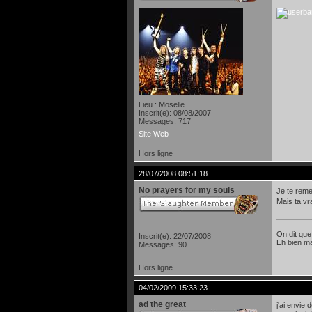
Lieu : Moselle
Inscrit(e): 08/08/2007
Messages: 717
Site Web
Hors ligne
28/07/2008 08:51:18
No prayers for my souls
Je te remer
Mais ta vr
On dit que
Inscrit(e): 22/07/2008
Eh bien ma
Messages: 90
Hors ligne
04/02/2009 15:33:23
ad the great
j'ai envie