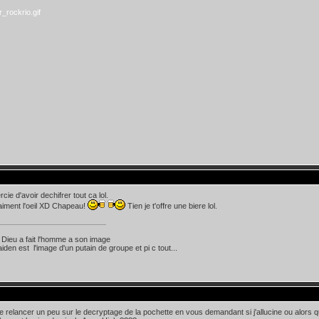
cie d'avoir dechifrer tout ca lol.
aiment l'oeil XD Chapeau!
Tien je t'offre une biere lol.
 Dieu a fait l'homme a son image
iden est l'image d'un putain de groupe et pi c tout...
 de relancer un peu sur le decryptage de la pochette en vous demandant si j'allucine ou alors 