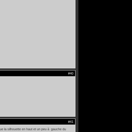
#40
#41
que la silhouette en haut et un peu à gauche du