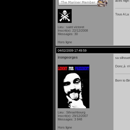
aces high 
Tous A La 
Lieu : saint victoret
Inscrit(e): 22/12/2008
Messages: 30
Hors ligne
04/02/2009 17:49:59
irongeorges
sa silhouet
Donc,à n'e
Born to Bi
Lieu : Sthrashbourg
Inscrit(e): 29/12/2007
Messages: 3 848
Hors ligne