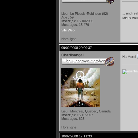
... and rea
Lieu : Le Plessis-Robinson (92)
Age : 59
Mieux vau
Inscrit(e): 13/10/2006
Messages: 15 479
Site Web
Hors ligne
09/02/2008 20:00:37
Charlisangel
Ha Merci
Lieu : Montreal, Quebec, Canada
Inscrit(e): 16/11/2007
Messages: 625
Hors ligne
10/02/2008 17:11:33