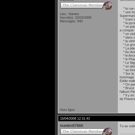
* la rue d
* une horl
Lieu : Nantes
Supermarine
Inscrit(e): 22/03/2008
* Icare to
Messages: 940
* la pyram
* un pub s
a conquis 
* un club 
* dans une
* la vitri
* Le group
* La plaq
* Au dos, 
* le Ancie
* le Phan
* Le Nigh
* on disti
* au fond 
* Sur la f
hommage à 
Eddie malt
* On peut 
* Bruce Di
l'album Pi
* Il y en 
de Powersl
Hors ligne
15/04/2008 12:31:43
maiden57666
Tu as oubl