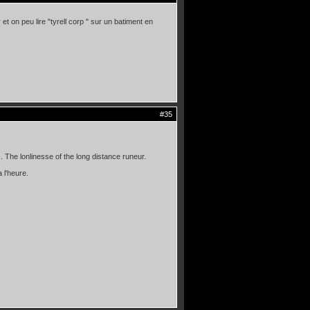
 et on peu lire "tyrell corp " sur un batiment en
#35
 The lonlinesse of the long distance runeur.
a l'heure.