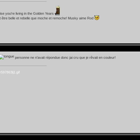
lise you're living in the Golden Years
t être belle et rebelle que moche et remoche! Musky aime Rod
personne ne n'avait répondue donc jai cru que je rêvait en couleur!