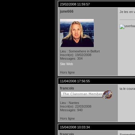
23/02/2008 11:59:57
june666
Je les en 
Lieu : Somewhere in Belfort
Inscrit(e): 19/02/2008
Messages: 304
Site Web
Hors ligne
11/04/2008 17:56:55
francois
ta le coura
Lieu : Nantes
Inscrit(e): 22/03/2008
Messages: 940
Hors ligne
15/04/2008 10:03:34
francois
Somewhere 