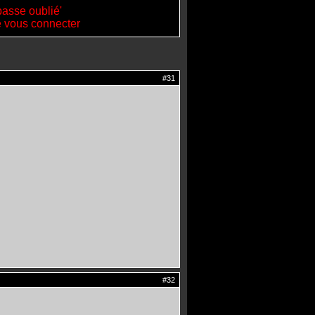
passe oublié'
de vous connecter
#31
#32