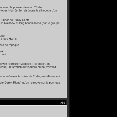
he avec le premier dessin d'Eddie
es High (et l'on distingue la silhouette d'un
 Runner de Ridley Scott
 le Rainbow et long beach Arena (oà¹ le groupe
opper
 steve Harris
are de l'époque
en)
bert.
evoir l'écriture "Maggie's Revenge", en
ue), illustration sur laquelle on pouvait voir
vant à refermer le crâne de Eddie, en référence à
iste Derek Riggs) qu'on retrouve sur la pochette
#39