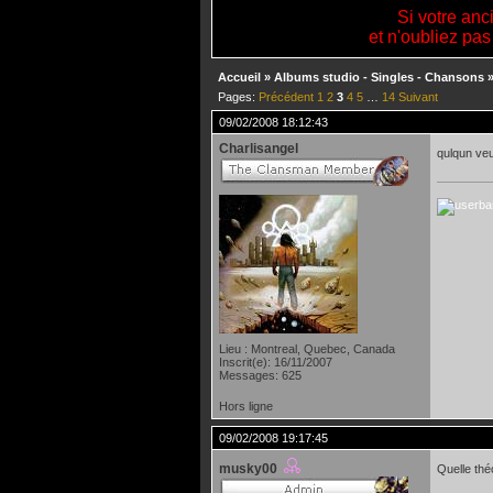
Si votre anc
et n'oubliez pas
Accueil
»
Albums studio - Singles - Chansons
Pages:
Précédent
1
2
3
4
5
…
14
Suivant
09/02/2008 18:12:43
Charlisangel
qulqun veu
Lieu : Montreal, Quebec, Canada
Inscrit(e): 16/11/2007
Messages: 625
Hors ligne
09/02/2008 19:17:45
musky00
Quelle thé