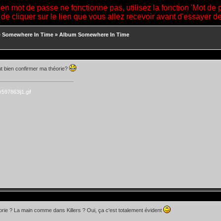
ien mot de passe ne fonctionne pas, utilisez la fonction 'Mot de 
 de cliquer sur le lien que vous allez recevoir avant d'essayer 
»
Somewhere In Time
»
Album Somewhere In Time
t bien confirmer ma théorie?
orie ? La main comme dans Killers ? Oui, ça c'est totalement évident