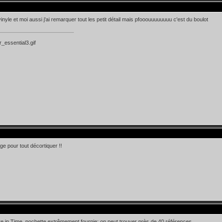
vinyle et moi aussi j'ai remarquer tout les petit détail mais pfooouuuuuuuu c'est du boulot
ge pour tout décortiquer !!
in Time, pochette extrêmement fournie: on peut trouver près de 40 références.