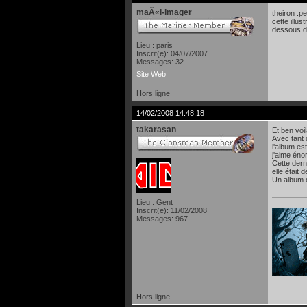
maÃ«l-imager
theiron :p
cette illus
dessous de
Lieu : paris
Inscrit(e): 04/07/2007
Messages: 32
Site Web
Hors ligne
14/02/2008 14:48:18
takarasan
Et ben voil
Avec tant d
l'album es
j'aime éno
Cette derni
elle était 
Un album q
Lieu : Gent
Inscrit(e): 11/02/2008
Messages: 967
Hors ligne