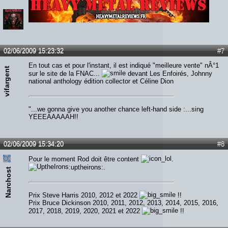
Lien :
http://heavymetalreviews.fr/
02/06/2009 15:23:32
#7
En tout cas et pour l'instant, il est indiqué "meilleure vente" nÂ°1
vifargent
sur le site de la FNAC...
devant Les Enfoirés, Johnny
national anthology édition collector et Céline Dion
"...we gonna give you another chance left-hand side :...sing
YEEEAAAAAH!!
02/06/2009 15:34:20
#8
Pour le moment Rod doit être content
.
:uptheirons:.
Narchost
Prix Steve Harris 2010, 2012 et 2022
!!
Prix Bruce Dickinson 2010, 2011, 2012, 2013, 2014, 2015, 2016,
2017, 2018, 2019, 2020, 2021 et 2022
!!