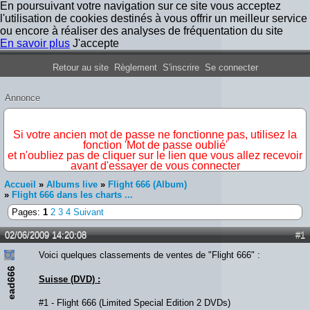
En poursuivant votre navigation sur ce site vous acceptez
l'utilisation de cookies destinés à vous offrir un meilleur service
ou encore à réaliser des analyses de fréquentation du site
En savoir plus
J'accepte
Forum Iron Maiden France
Retour au site
Règlement
S'inscrire
Se connecter
Annonce
IMPORTANT
Si votre ancien mot de passe ne fonctionne pas, utilisez la
fonction 'Mot de passe oublié'
et n'oubliez pas de cliquer sur le lien que vous allez recevoir
avant d'essayer de vous connecter
Accueil
»
Albums live
»
Flight 666 (Album)
»
Flight 666 dans les charts ...
Pages:
1
2
3
4
Suivant
02/06/2009 14:20:08
#1
Voici quelques classements de ventes de "Flight 666" :
ead666
Suisse (DVD) :
#1 - Flight 666 (Limited Special Edition 2 DVDs)