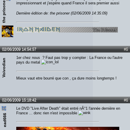
the prisoner
impressionnant et j'espère quand France il sera premier aussi
Dernière édition de: the prisoner (02/06/2009 14:35:09)
02/06/2009 14:54:57
#5
1er chez nous ? Faut pas trop y compter : La France ou l'autre
Voivodian
pays du metal
Mieux vaut etre bourré que con , ça dure moins longtemps !
02/06/2009 15:18:42
#6
Le DVD "Live After Death" était entré nÂ°1 l'année dernière en
France ... donc rien n'est impossible
ead666