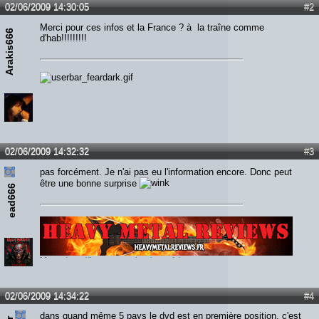
02/06/2009 14:30:05
#2
Merci pour ces infos et la France ? à la traîne comme
Arakis666
d'hab!!!!!!!!!
02/06/2009 14:32:32
#3
pas forcément. Je n'ai pas eu l'information encore. Donc peut
être une bonne surprise
ead666
Lien :
http://heavymetalreviews.fr/
02/06/2009 14:34:22
#4
dans quand même 5 pays le dvd est en première position, c'est