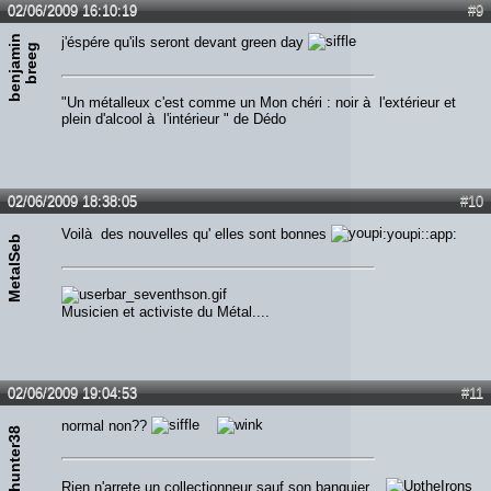
02/06/2009 16:10:19
#9
b
e
n
j
a
m
n
b
r
e
e
j'éspére qu'ils seront devant green day
i
g
"Un métalleux c'est comme un Mon chéri : noir à l'extérieur et
plein d'alcool à l'intérieur " de Dédo
02/06/2009 18:38:05
#10
Voilà des nouvelles qu' elles sont bonnes
:youpi::app:
MetalSeb
Musicien et activiste du Métal....
02/06/2009 19:04:53
#11
normal non??
Edhunter38
Rien n'arrete un collectionneur sauf son banquier...