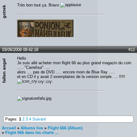
Très bon tout ça. Bravo
gotrek
03/06/2009 08:42:18
#15
Hello
fallen angel
Je suis allé acheter mon flight 66 au plus grand magazin du coin
..... "Carrefour" ....
alors .... pas de DVD ..... encore moin de Blue Ray .....
et en CD il y avait 2 exemplaires de la version simple..... !!!!!
:cry::cry:
Pages:
1
2
3
4
Suivant
Accueil
»
Albums live
»
Flight 666 (Album)
»
Flight 666 dans les charts ...