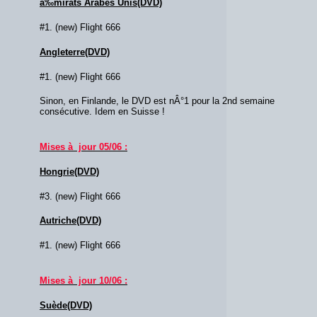
à‰mirats Arabes Unis(DVD)
#1. (new) Flight 666
Angleterre(DVD)
#1. (new) Flight 666
Sinon, en Finlande, le DVD est nÂ°1 pour la 2nd semaine
consécutive. Idem en Suisse !
Mises à jour 05/06 :
Hongrie(DVD)
#3. (new) Flight 666
Autriche(DVD)
#1. (new) Flight 666
Mises à jour 10/06 :
Suède(DVD)