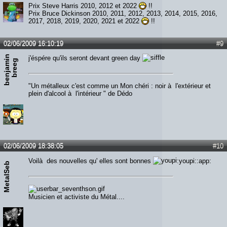
Prix Steve Harris 2010, 2012 et 2022
!!
Prix Bruce Dickinson 2010, 2011, 2012, 2013, 2014, 2015, 2016,
2017, 2018, 2019, 2020, 2021 et 2022
!!
02/06/2009 16:10:19
#9
b
e
n
j
a
m
n
b
r
e
e
j'éspére qu'ils seront devant green day
i
g
"Un métalleux c'est comme un Mon chéri : noir à l'extérieur et
plein d'alcool à l'intérieur " de Dédo
02/06/2009 18:38:05
#10
Voilà des nouvelles qu' elles sont bonnes
:youpi::app:
MetalSeb
Musicien et activiste du Métal....