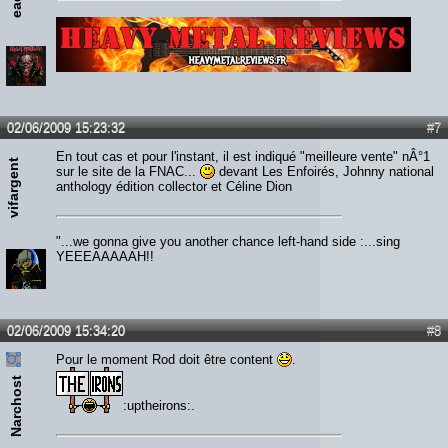
Lien :
http://heavymetalreviews.fr/
02/06/2009 15:23:32
#7
En tout cas et pour l'instant, il est indiqué "meilleure vente" nÂ°1
vifargent
sur le site de la FNAC...
devant Les Enfoirés, Johnny national
anthology édition collector et Céline Dion
"...we gonna give you another chance left-hand side :...sing
YEEEAAAAAH!!
02/06/2009 15:34:20
#8
Pour le moment Rod doit être content
.
Narchost
:uptheirons:.