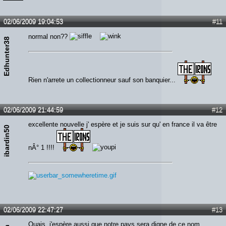
02/06/2009 19:04:53
#11
normal non??
Edhunter38
Rien n'arrete un collectionneur sauf son banquier...
02/06/2009 21:44:59
#12
excellente nouvelle j' espère et je suis sur qu' en france il va être
ibardin50
nÂ° 1 !!!!
02/06/2009 22:47:27
#13
Ouais, j'espère aussi que notre pays sera digne de ce nom