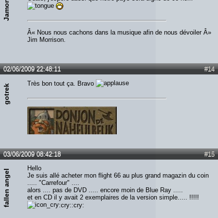
Jamon
Â« Nous nous cachons dans la musique afin de nous dévoiler Â»
Jim Morrison.
02/06/2009 22:48:11
#14
Très bon tout ça. Bravo
gotrek
03/06/2009 08:42:18
#15
Hello
fallen angel
Je suis allé acheter mon flight 66 au plus grand magazin du coin
..... "Carrefour" ....
alors .... pas de DVD ..... encore moin de Blue Ray .....
et en CD il y avait 2 exemplaires de la version simple..... !!!!!
:cry::cry: