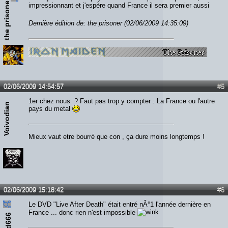
the prisoner
impressionnant et j'espère quand France il sera premier aussi
Dernière édition de: the prisoner (02/06/2009 14:35:09)
02/06/2009 14:54:57
#5
1er chez nous ? Faut pas trop y compter : La France ou l'autre
Voivodian
pays du metal
Mieux vaut etre bourré que con , ça dure moins longtemps !
02/06/2009 15:18:42
#6
Le DVD "Live After Death" était entré nÂ°1 l'année dernière en
France ... donc rien n'est impossible
ead666