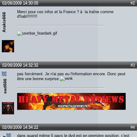
02/06/2009 14:30:05
#2
Merci pour ces infos et la France ? à la traîne comme
Arakis666
d'hab!!!!!!!!!
02/06/2009 14:32:32
#3
pas forcément. Je n'ai pas eu l'information encore. Donc peut
être une bonne surprise
ead666
Lien :
http://heavymetalreviews.fr/
02/06/2009 14:34:22
#4
dans quand même 5 pays le dvd est en première position, c'est