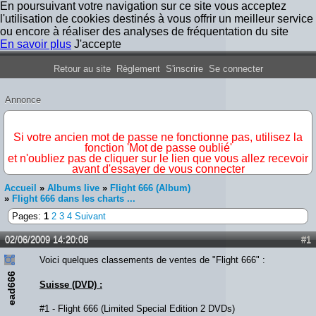
En poursuivant votre navigation sur ce site vous acceptez
l'utilisation de cookies destinés à vous offrir un meilleur service
ou encore à réaliser des analyses de fréquentation du site
En savoir plus
J'accepte
Forum Iron Maiden France
Retour au site
Règlement
S'inscrire
Se connecter
Annonce
IMPORTANT
Si votre ancien mot de passe ne fonctionne pas, utilisez la
fonction 'Mot de passe oublié'
et n'oubliez pas de cliquer sur le lien que vous allez recevoir
avant d'essayer de vous connecter
Accueil
»
Albums live
»
Flight 666 (Album)
»
Flight 666 dans les charts ...
Pages:
1
2
3
4
Suivant
02/06/2009 14:20:08
#1
Voici quelques classements de ventes de "Flight 666" :
ead666
Suisse (DVD) :
#1 - Flight 666 (Limited Special Edition 2 DVDs)