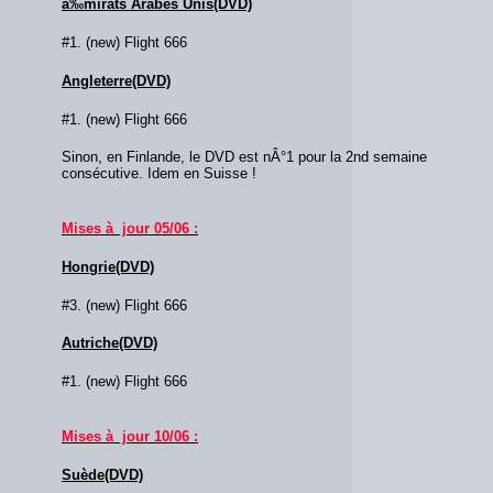
à‰mirats Arabes Unis(DVD)
#1. (new) Flight 666
Angleterre(DVD)
#1. (new) Flight 666
Sinon, en Finlande, le DVD est nÂ°1 pour la 2nd semaine
consécutive. Idem en Suisse !
Mises à jour 05/06 :
Hongrie(DVD)
#3. (new) Flight 666
Autriche(DVD)
#1. (new) Flight 666
Mises à jour 10/06 :
Suède(DVD)