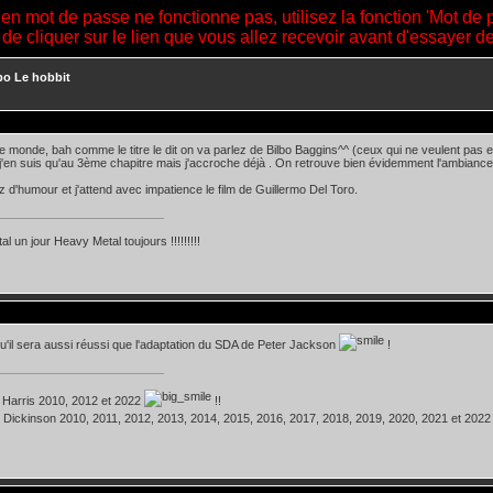
ien mot de passe ne fonctionne pas, utilisez la fonction 'Mot de 
 de cliquer sur le lien que vous allez recevoir avant d'essayer 
bo Le hobbit
 le monde, bah comme le titre le dit on va parlez de Bilbo Baggins^^ (ceux qui ne veulent pas en
j'en suis qu'au 3ème chapitre mais j'accroche déjà . On retrouve bien évidemment l'ambian
ez d'humour et j'attend avec impatience le film de Guillermo Del Toro.
l un jour Heavy Metal toujours !!!!!!!!!
u'il sera aussi réussi que l'adaptation du SDA de Peter Jackson
!
 Harris 2010, 2012 et 2022
!!
 Dickinson 2010, 2011, 2012, 2013, 2014, 2015, 2016, 2017, 2018, 2019, 2020, 2021 et 202