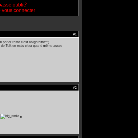
passe oublié'
de vous connecter
#1
 parler reste c'est obligatoitre^^)
ce de Tolkien mais c'est quand même assez
#2
2
!!