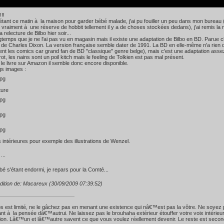
!!!
 étant ce matin à la maison pour garder bébé malade, j'ai pu fouiller un peu dans mon bureau
vraiment à une réserve de hobbit tellement il y a de choses stockées dedans), j'ai remis la 
a relecture de Bilbo hier soir...
ngtemps que je ne l'ai pas vu en magasin mais il existe une adaptation de Bilbo en BD. Parue
 de Charles Dixon. La version française semble dater de 1991. La BD en elle-même n'a rien 
nt les comics car grand fan de BD "classique" genre belge), mais c'est une adaptation assez
ot, les nains sont un poil kitch mais le feeling de Tolkien est pas mal présent.
é le livre sur Amazon il semble donc encore disponible.
qs images :
ture
intérieures pour exemple des illustrations de Wenzel.
...
bé s'étant endormi, je repars pour la Comté...
dition de: Macareux (30/09/2009 07:39:52)
s est limité, ne le gâchez pas en menant une existence qui nâ€™est pas la vôtre. Ne soyez 
nt à la pensée dâ€™autrui. Ne laissez pas le brouhaha extérieur étouffer votre voix intérieu
ition. Lâ€™un et lâ€™autre savent ce que vous voulez réellement devenir. Le reste est secon