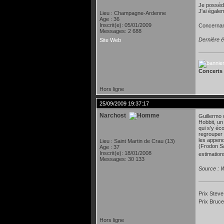
Je possède
J'ai égalem
Lieu : Champagne-Ardenne
Age : 36
Inscrit(e): 05/01/2009
Concernant
Messages: 2 688
Dernière é
Site Web
Concerts 
Hors ligne
25/09/2009 19:37:17
Narchost
Guillermo 
Hobbit, un
qui s'y éc
regrouper 
les append
Lieu : Saint Martin de Crau (13)
(Frodon Sa
Age : 37
Inscrit(e): 18/01/2008
estimation
Messages: 30 133
Source : W
Prix Steve
Prix Bruce
Hors ligne