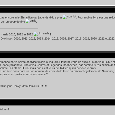
 pas encore lu le Silmarillon car j'attends d'être pret
. Pour moi ce livre est une reliqu
sur un coup de tête
.
 Harris 2010, 2012 et 2022
!!
 Dickinson 2010, 2011, 2012, 2013, 2014, 2015, 2016, 2017, 2018, 2019, 2020, 2021 et 202
mmencé par la sainte et divine trilogie à laquelle il faudrait voué un culte à la sortie du CM2 et
là donc j'ai acheté Bilbo et les Contes et Légendes Inachevées, car comme tu l'as si bien dit M
acheté Les fils de Hurin, mais bon c'est le fils de Tolkien qui l'a achevé je crois.
 vu un livre contenant un bon nombre de carte du la terre du milieu et également de Numenor, m
ite pas à en parler je serai tout ouà¯e^^.
l un jour Heavy Metal toujours !!!!!!!!!
lkien !