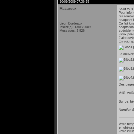
30/09/2009 07:36:55
Macareux
Salut tous 
Pour info,
ressemble 
attaquant l
Lieu : Bordeaux
Ca fait lo
Inscrit(e): 13/03/2009
adaptation
Messages: 3 926
spécialeme
vieux poivr
J'ai trouv
En voici q
La couver
Des pages 
Voilà voilà 
Sur ce, bé
Dernière é
Votre temp
en obéissa
votre intu