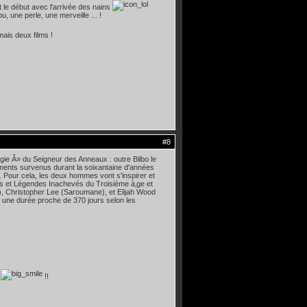
le début avec l'arrivée des nains
u, une perle, une merveille ... !
mais deux films !
#8
ogie Â» du Seigneur des Anneaux : outre Bilbo le
nements survenus durant la soixantaine d'années
e. Pour cela, les deux hommes vont s'inspirer et
tes et Légendes Inachevés du Troisième à‚ge et
), Christopher Lee (Saroumane), et Elijah Wood
r une durée proche de 370 jours selon les
2
!!