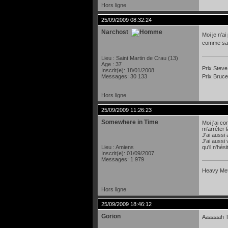
Hors ligne
25/09/2009 08:32:24
Narchost
Moi je n'ai
comme sa 
Lieu : Saint Martin de Crau (13)
Age : 37
Prix Steve
Inscrit(e): 18/01/2008
Messages: 30 133
Prix Bruce
Hors ligne
25/09/2009 11:26:23
Somewhere in Time
Moi j'ai co
m'arrêter 
J'ai aussi 
J'ai aussi
Lieu : Amiens
qu'il n'hés
Inscrit(e): 01/09/2007
Messages: 1 979
Heavy Meta
Hors ligne
25/09/2009 18:46:12
Gorion
Aaaaaah To