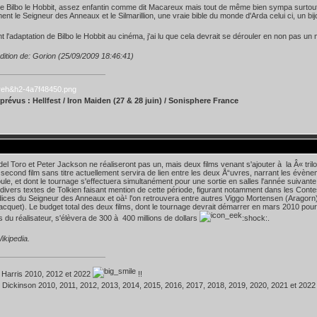
 Bilbo le Hobbit, assez enfantin comme dit Macareux mais tout de même bien sympa surtout 
ent le Seigneur des Anneaux et le Silmarillion, une vraie bible du monde d'Arda celui ci, un bijo
 l'adaptation de Bilbo le Hobbit au cinéma, j'ai lu que cela devrait se dérouler en non pas un 
dition de: Gorion (25/09/2009 18:46:41)
prévus : Hellfest / Iron Maiden (27 & 28 juin) / Sonisphere France
del Toro et Peter Jackson ne réaliseront pas un, mais deux films venant s'ajouter à la Â« tril
 second film sans titre actuellement servira de lien entre les deux Å“uvres, narrant les évè
oule, et dont le tournage s'effectuera simultanément pour une sortie en salles l'année suivant
divers textes de Tolkien faisant mention de cette période, figurant notamment dans les Con
ices du Seigneur des Anneaux et oà¹ l'on retrouvera entre autres Viggo Mortensen (Aragorn
cquet). Le budget total des deux films, dont le tournage devrait démarrer en mars 2010 pou
s du réalisateur, s'élèvera de 300 à 400 millions de dollars
:shock:.
ikipedia.
 Harris 2010, 2012 et 2022
!!
 Dickinson 2010, 2011, 2012, 2013, 2014, 2015, 2016, 2017, 2018, 2019, 2020, 2021 et 202