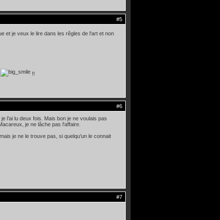
#5
e et je veux le lire dans les rêgles de l'art et non
2
!!
#6
 je l'ai lu deux fois. Mais bon je ne voulais pas
acareux, je ne lâche pas l'affaire.
ais je ne le trouve pas, si quelqu'un le connait
#7