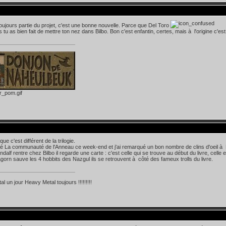
 toujours partie du projet, c'est une bonne nouvelle. Parce que Del Toro
 tu as bien fait de mettre ton nez dans Bilbo. Bon c'est enfantin, certes, mais à l'origine c'est
 que c'est différent de la trilogie.
dé La communauté de l'Anneau ce week-end et j'ai remarqué un bon nombre de clins d'oeil à B
alf rentre chez Bilbo il regarde une carte : c'est celle qui se trouve au début du livre, celle 
orn sauve les 4 hobbits des Nazgul ils se retrouvent à côté des fameux trolls du livre.
l un jour Heavy Metal toujours !!!!!!!!!