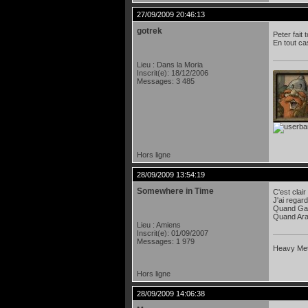
27/09/2009 20:46:13
gotrek
Peter fait
En tout cas
Lieu : Dans la Moria
Inscrit(e): 18/12/2006
Messages: 3 485
Hors ligne
28/09/2009 13:54:19
Somewhere in Time
C'est clair
J'ai regar
Quand Gand
Quand Arag
Lieu : Amiens
Inscrit(e): 01/09/2007
Messages: 1 979
Heavy Meta
Hors ligne
28/09/2009 14:06:38