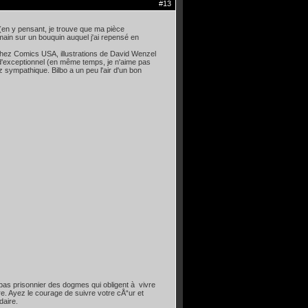
#13
 (en y pensant, je trouve que ma pièce
main sur un bouquin auquel j'ai repensé en
 chez Comics USA, illustrations de David Wenzel
d'exceptionnel (en même temps, je n'aime pas
 sympathique. Bilbo a un peu l'air d'un bon
pas prisonnier des dogmes qui obligent à vivre
re. Ayez le courage de suivre votre cÅ“ur et
daire.