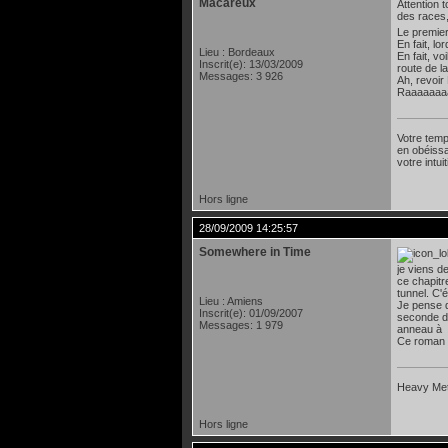
Macareux
Attention 
des races,
Le premier 
En fait, l
Lieu : Bordeaux
En fait, v
Inscrit(e): 13/03/2009
route de l
Messages: 3 926
Ah, revoir
Raaaaaaaa
Votre temp
en obéissa
votre intu
Hors ligne
28/09/2009 14:25:57
Somewhere in Time
je viens d
ce chapitr
tunnel. C'é
Lieu : Amiens
Je pense 
Inscrit(e): 01/09/2007
seconde d'
Messages: 1 979
anneau à 
Ce roman 
Heavy Meta
Hors ligne