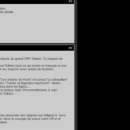
#3
 bon.
de détails.
#4
 écritures du grand JRR Tolkien. Tu risques de
tout Tolkien (tout ce qui existe en français et une
ar an, toujours avec autant de bonheur.
.
Les enfants de Hurin" et surtout "Le silmarillion"
lire les "Contes et légendes inachevés". Moins
tout dans les Ages)....
r la fantasy fade. Personnellement, à part
e Tolkien...
pas prisonnier des dogmes qui obligent à vivre
re. Ayez le courage de suivre votre cÅ“ur et
daire.