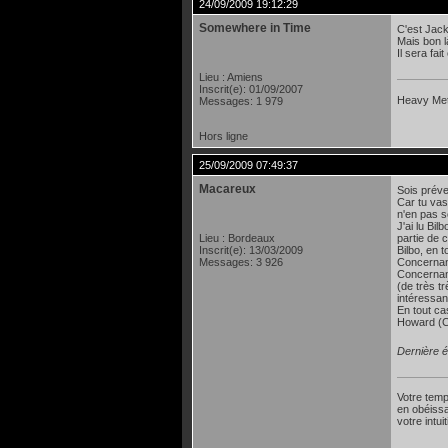
24/09/2009 19:12:29
Somewhere in Time
C'est Jack
Mais bon l
Il sera fai
Lieu : Amiens
Inscrit(e): 01/09/2007
Heavy Meta
Messages: 1 979
Hors ligne
25/09/2009 07:49:37
Macareux
Sois préve
Car tu vas
n'en pas s
J'ai lu Bil
Lieu : Bordeaux
partie de 
Inscrit(e): 13/03/2009
Bilbo, en 
Messages: 3 926
Concernant
Concernant
(de très tr
intéressant
En tout ca
Howard (Co
Dernière é
Votre temp
en obéissa
votre intu