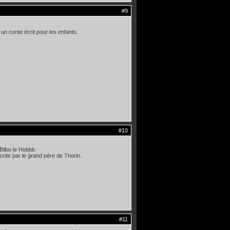
#9
 un conte écrit pour les enfants.
#10
ilbo le Hobbit.
ecrite par le grand père de Thorin.
#11