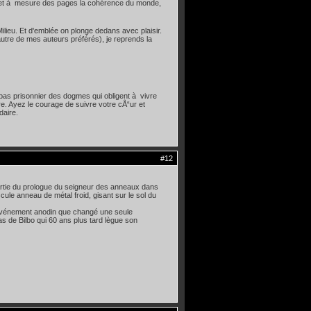
fur et à mesure des pages la cohérence du monde,
Milieu. Et d'emblée on plonge dedans avec plaisir.
autre de mes auteurs préférés), je reprends la
pas prisonnier des dogmes qui obligent à vivre
re. Ayez le courage de suivre votre cÅ“ur et
daire.
#12
e partie du prologue du seigneur des anneaux dans
ule anneau de métal froid, gisant sur le sol du
événement anodin que changé une seule
 de Bilbo qui 60 ans plus tard lègue son