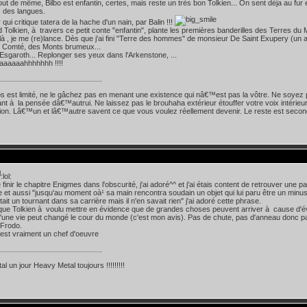
tout de même, Bilbo est enfantin, certes, mais reste un très bon Tolkien... On sent déja au 
 des langues.
qui critique tatera de la hache d'un nain, par Balin !!!
ord Tolkien, à travers ce petit conte "enfantin", plante les premières banderilles des Terres du 
oilà , je me (re)lance. Dès que j'ai fini "Terre des hommes" de monsieur De Saint Exupery (un 
a Comté, des Monts brumeux...
 Esgaroth... Replonger ses yeux dans l'Arkenstone, ...
aaaaahhhhhhh !!!!
s est limité, ne le gâchez pas en menant une existence qui nâ€™est pas la vôtre. Ne soyez 
nt à la pensée dâ€™autrui. Ne laissez pas le brouhaha extérieur étouffer votre voix intérieu
ition. Lâ€™un et lâ€™autre savent ce que vous voulez réellement devenir. Le reste est secon
:lol:
e finir le chapitre Enigmes dans l'obscurité, j'ai adoré^^ et j'ai étais content de retrouver un
e et aussi "jusqu'au moment oà¹ sa main rencontra soudain un objet qui lui paru être un minusc
tait un tournant dans sa carrière mais il n'en savait rien" j'ai adoré cette phrase.
que Tolkien à voulu mettre en évidence que de grandes choses peuvent arriver à cause d'
une vie peut changé le cour du monde (c'est mon avis). Pas de chute, pas d'anneau donc pas
Frodo.
est vraiment un chef d'oeuvre
l un jour Heavy Metal toujours !!!!!!!!!