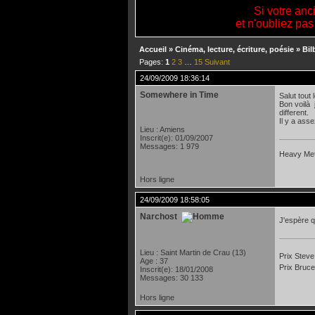
Si votre anc
et n'oubliez pas
Accueil
»
Cinéma, lecture, écriture, poésie
»
Bil
Pages:
1
2
3
…
15
Suivant
24/09/2009 18:36:14
Somewhere in Time
Salut tout
Bon voilà 
different.
Il y a ass
Lieu : Amiens
Inscrit(e): 01/09/2007
Messages: 1 979
Heavy Meta
Hors ligne
24/09/2009 18:58:05
Narchost
J'espère q
Lieu : Saint Martin de Crau (13)
Prix Steve
Age : 37
Prix Bruce
Inscrit(e): 18/01/2008
Messages: 30 133
Hors ligne