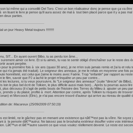
son lui même qui a conseillé Del Toro. C'est un bon réalisateur donc je pense que ça va être
à en lisant le livre je pense qu'il aura assez de mal à tout bien placé parce que il y a pas mal 
t en deux parties.
l un jour Heavy Metal toujours !!!!!!!!!
nu, SIT... En ayant ouvert Bilbo, tu as perdu ton âme...
 surement aimer ce livre. Et si tu aimes, tu vas te sentir obligé d'enchaîner sur le reste des
ortir avant perpète.
bo pour la première fois à six ans (quasi 30 ans), je ne m'en suis jamais remis et j'ai lu et relu 
ce qui n'a jamais été traduit). Le seigneur des anneaux, je me le refais en moyenne une fois p
toute honnêteté, est celui que j'aime le moins avec Faërie. Trop "enfantin" par rapport au reste
 le film, savoir que PJ a laché le projet m'inquiète un peu par contre...
 les lectures, si tu veux poursuivre, lis "Le seigneur des anneaux" (suite "directe" de Bilbo), "
ès loin le plus bel écrit de Tolkien, le plus difficile aussi mais bon)... Après tu pourras aussi 
, plus décousu (il s'agit de petits bouts de l'histoire des Terres du Milieu à ajouter un peu par
s, prends-y du plaisir, profite à mort. Attention par contre, après Tolkien tu risques de trouve
nan) et Morcoock (Elric), je n'ai pas encore trouvé d'auteur qui arrive au niveau de qualité d
dition de: Macareux (25/09/2009 07:50:19)
s est limité, ne le gâchez pas en menant une existence qui nâ€™est pas la vôtre. Ne soyez 
nt à la pensée dâ€™autrui. Ne laissez pas le brouhaha extérieur étouffer votre voix intérieu
ition. Lâ€™un et lâ€™autre savent ce que vous voulez réellement devenir. Le reste est secon