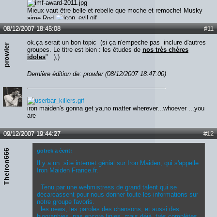
Mieux vaut être belle et rebelle que moche et remoche! Musky
aime Rod
08/12/2007 18:45:08
#11
ok.ça serait un bon topic (si ça n'empeche pas inclure d'autres
prowler
groupes. Le titre est bien : les études de
nos très chères
idoles
" );)
Dernière édition de: prowler (08/12/2007 18:47:00)
iron maiden's gonna get ya,no matter wherever...whoever ...you
are
09/12/2007 19:44:27
#12
Theiron666
gotrek a écrit:
Il y a un site internet génial sur Iron Maiden, qui s'appelle
Iron Maiden France.fr.
Tenu par une webmistress de grand talent qui se
décarcassent pour nous donner toute les informations sur
notre groupe favoris.
les news, les paroles des chansons, et aussi des
biographies, pas encore finies, mais déjà très complètes.