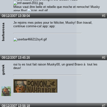
Mieux vaut être belle et rebelle que moche et remoche! Musky
aime Rod
08/12/2007 13:39:04
#5
Je rejoins mes potes pour te féliciter, Musky! Bon travail,
barbarossa
continue comme-ca!:app::app:
08/12/2007 13:45:26
#6
oui tu es tout fait raison Musky00, un grand Bravo à tout les
gotrek
deux!
08/12/2007 13:56:18
#7