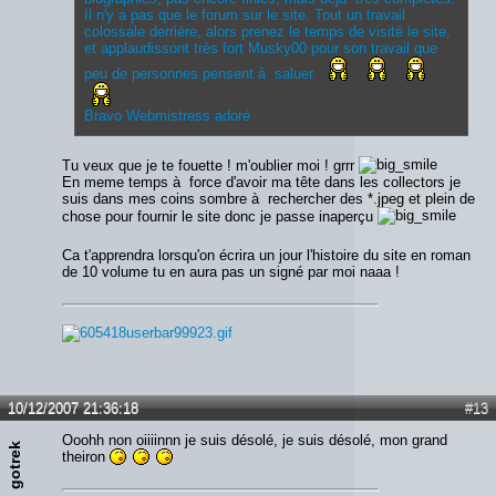
Il n'y a pas que le forum sur le site. Tout un travail
colossale derrière, alors prenez le temps de visité le site,
et applaudissont très fort Musky00 pour son travail que
peu de personnes pensent à saluer.
Bravo Webmistress adoré
Tu veux que je te fouette ! m'oublier moi ! grrr
En meme temps à force d'avoir ma tête dans les collectors je
suis dans mes coins sombre à rechercher des *.jpeg et plein de
chose pour fournir le site donc je passe inaperçu
Ca t'apprendra lorsqu'on écrira un jour l'histoire du site en roman
de 10 volume tu en aura pas un signé par moi naaa !
10/12/2007 21:36:18
#13
Ooohh non oiiiinnn je suis désolé, je suis désolé, mon grand
gotrek
theiron