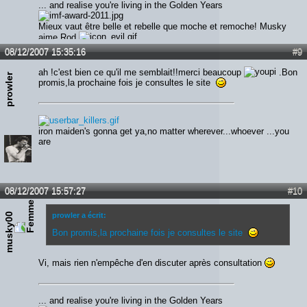
... and realise you're living in the Golden Years
Mieux vaut être belle et rebelle que moche et remoche! Musky
aime Rod
08/12/2007 15:35:16
#9
ah !c'est bien ce qu'il me semblait!!merci beaucoup
.Bon
prowler
promis,la prochaine fois je consultes le site
iron maiden's gonna get ya,no matter wherever...whoever ...you
are
08/12/2007 15:57:27
#10
musky00
prowler a écrit:
Bon promis,la prochaine fois je consultes le site
Vi, mais rien n'empêche d'en discuter après consultation
... and realise you're living in the Golden Years