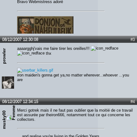
Bravo Webmistress adoré
08/12/2007 12:30:08
#3
aaaargghj'vais me faire tirer les oreilles!!!
prowler
thx
iron maiden's gonna get ya,no matter wherever...whoever ...you
are
08/12/2007 12:34:15
#4
Merci gotrek mais il ne faut pas oublier que la moitié de ce travail
musky00
est assurée par theiron666, notamment tout ce qui concerne les
collectors.
... and realise you're living in the Golden Years