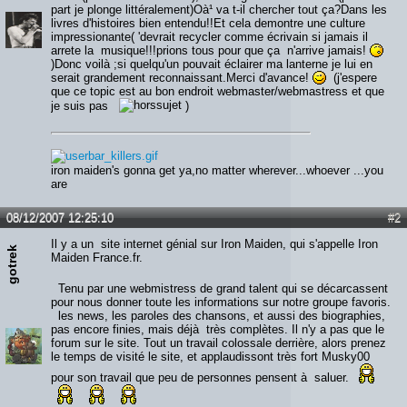
part je plonge littéralement)Oà¹ va t-il chercher tout ça?Dans les
livres d'histoires bien entendu!!Et cela demontre une culture
impressionante( 'devrait recycler comme écrivain si jamais il
arrete la musique!!!prions tous pour que ça n'arrive jamais!
)Donc voilà ;si quelqu'un pouvait éclairer ma lanterne je lui en
serait grandement reconnaissant.Merci d'avance!
(j'espere
que ce topic est au bon endroit webmaster/webmastress et que
je suis pas
)
iron maiden's gonna get ya,no matter wherever...whoever ...you
are
08/12/2007 12:25:10
#2
Il y a un site internet génial sur Iron Maiden, qui s'appelle Iron
gotrek
Maiden France.fr.
Tenu par une webmistress de grand talent qui se décarcassent
pour nous donner toute les informations sur notre groupe favoris.
les news, les paroles des chansons, et aussi des biographies,
pas encore finies, mais déjà très complètes. Il n'y a pas que le
forum sur le site. Tout un travail colossale derrière, alors prenez
le temps de visité le site, et applaudissont très fort Musky00
pour son travail que peu de personnes pensent à saluer.