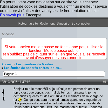
En poursuivant votre navigation sur ce site vous acceptez
l'utilisation de cookies destinés à vous offrir un meilleur service
ou encore à réaliser des analyses de fréquentation du site
En savoir plus
J'accepte
Forum Iron Maiden France
Retour au site
Règlement
S'inscrire
Se connecter
Annonce
IMPORTANT
Si votre ancien mot de passe ne fonctionne pas, utilisez la
fonction 'Mot de passe oublié'
et n'oubliez pas de cliquer sur le lien que vous allez recevoir
avant d'essayer de vous connecter
Accueil
»
Les membres de Maiden
»
Les études de nos très chères idoles...
Pages:
1
08/12/2007 11:47:16
#1
Bonjour tout le monde!Si aujourd'hui je me permet de créer un
prowler
topic c'est que depuis pas mal de temps maintenant, je me
demandes quelles études ont suivi les membres de la Vierge de
fer
.Oui ça peut paraitre anodin,mais quand on y regarde de
plus près,on est souvent en adoration devant les textes de Mr
Harris(paticulièrement lui!!!),une imagination si fertile...(pour ma