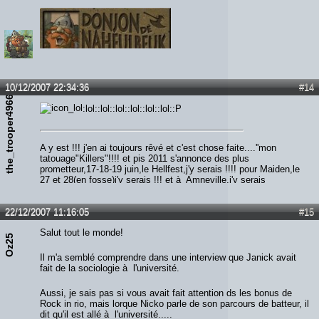
10/12/2007 22:34:36
#14
the_trooper49666
:lol::lol::lol::lol::lol::lol::P
A y est !!! j'en ai toujours rêvé et c'est chose faite....''mon
tatouage"Killers"!!!! et pis 2011 s'annonce des plus
prometteur,17-18-19 juin,le Hellfest,j'y serais !!!! pour Maiden,le
27 et 28(en fosse)j'y serais !!! et à Amneville,j'y serais
également !!!!! alors qui m'aime me suive...Screammmmm
Forrrrr Meeeee!!!!!!
22/12/2007 11:16:05
#15
Salut tout le monde!
Oz25
Il m'a semblé comprendre dans une interview que Janick avait
fait de la sociologie à l'université.
Aussi, je sais pas si vous avait fait attention ds les bonus de
Rock in rio, mais lorque Nicko parle de son parcours de batteur, il
dit qu'il est allé à l'université.....