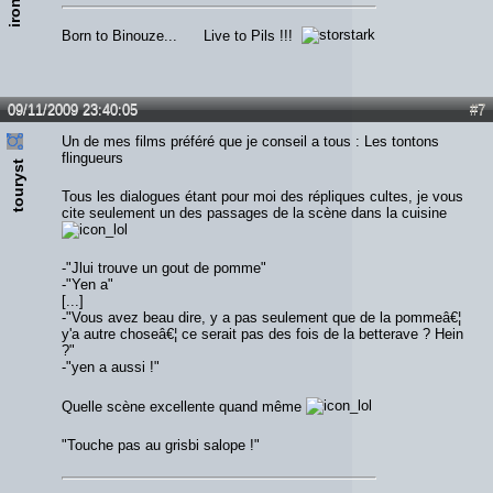
Born to Binouze... Live to Pils !!!
09/11/2009 23:40:05
#7
Un de mes films préféré que je conseil a tous : Les tontons
flingueurs
touryst
Tous les dialogues étant pour moi des répliques cultes, je vous
cite seulement un des passages de la scène dans la cuisine
-"Jlui trouve un gout de pomme"
-"Yen a"
[...]
-"Vous avez beau dire, y a pas seulement que de la pommeâ€¦
y'a autre choseâ€¦ ce serait pas des fois de la betterave ? Hein
?"
-"yen a aussi !"
Quelle scène excellente quand même
"Touche pas au grisbi salope !"