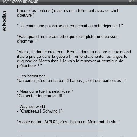
10/11/2009 09:04:40
#11
intuition. Lâ€™un et lâ€™autre savent ce que vous voulez
réellement devenir. Le reste est secondaire.
Encore les tontons ( mais ils en a tellement avec ce chef
Voivodian
d'oeuvre )
"J'ai connu une polonaise qui en prenait au petit déjeuner ! "
"Faut quand mème admettre que c'est plutot une boisson
d'homme ! "
"Alors , il dort le gros con ! Ben , il dormira encore mieux quand
il aura pris ça dans la gueule ! Il entendra chanter les anges le
gugusse de Montauban ! Je vais le renvoyer au terminus de
prétentieux ! "
- Les barbouzes
"Un barbu , c'est un barbu . 3 barbus , c'est des barbouzes ! "
- Mais qui a tué Pamela Rose ?
"Ca sent le taureau ici !!!! "
- Wayne's world
- "Chapiteau ! Schwing ! "
"A coté de toi , AC/DC , c'est Pipeau et Molo font du ski !"