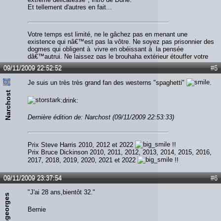
Et tellement d'autres en fait...
Votre temps est limité, ne le gâchez pas en menant une
existence qui nâ€™est pas la vôtre. Ne soyez pas prisonnier des
dogmes qui obligent à vivre en obéissant à la pensée
dâ€™autrui. Ne laissez pas le brouhaha extérieur étouffer votre
voix intérieure. Ayez le courage de suivre votre cÅ“ur et votre
09/11/2009 22:52:52
#5
intuition. Lâ€™un et lâ€™autre savent ce que vous voulez
réellement devenir. Le reste est secondaire.
Je suis un très très grand fan des westerns "spaghetti"
.
Narchost
:drink:
Dernière édition de: Narchost (09/11/2009 22:53:33)
Prix Steve Harris 2010, 2012 et 2022
!!
Prix Bruce Dickinson 2010, 2011, 2012, 2013, 2014, 2015, 2016,
2017, 2018, 2019, 2020, 2021 et 2022
!!
09/11/2009 23:37:54
#6
"J'ai 28 ans,bientôt 32."
irongeorges
Bernie