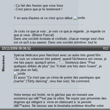
- Ca fait des heures que vous lisez
- C'est parce que je lis lentement !
Y en aura d'autres et ce n'est qu'un début
Je crois ce que je vois ; je vois ce que je regarde ; je regarde ce
que je veux. (Blaise Pascal)
Dans une société évoluée et civilisée, chacun mange seul chez
soi ce qu'il a pu gagner. Dans une société primitive, tout le
monde se retrouve autour du feu pour partager ce qu'il a. Quand
10/11/2009 08:06:52
#10
on est perdu quelque part, il vaut mieux avoir affaire à des
primitifs qu'à des civilisés. (Arleston & Tarquin)
Spécial dédicace pour Narchost avec un autre très grand film :
Macareux
"Je suis un créancier très patient, quand l'échéance est venue, je
me fais payer, quoiqu'il arrive... ".... Sentenza dans "Pour
quelques dollars de plus" (ou "Il était une fois dans l'ouest", je
sais plus en fait).
Et aussi "Ce n'est pas un crime de porter des pastèques que
j'sache" ("Dirty dancing", revu hier soir). No comment.
Votre temps est limité, ne le gâchez pas en menant une
existence qui nâ€™est pas la vôtre. Ne soyez pas prisonnier des
dogmes qui obligent à vivre en obéissant à la pensée
dâ€™autrui. Ne laissez pas le brouhaha extérieur étouffer votre
voix intérieure. Ayez le courage de suivre votre cÅ“ur et votre