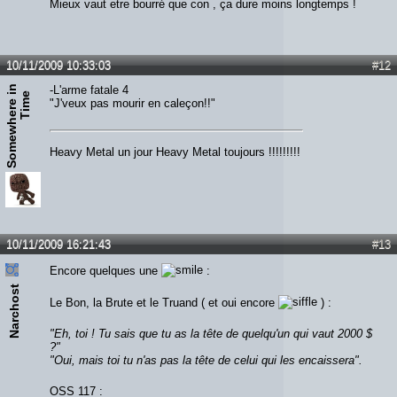
Mieux vaut etre bourré que con , ça dure moins longtemps !
10/11/2009 10:33:03
#12
S
o
m
e
w
h
e
r
e
n
T
i
m
-L'arme fatale 4
i
e
"J'veux pas mourir en caleçon!!"
Heavy Metal un jour Heavy Metal toujours !!!!!!!!!
10/11/2009 16:21:43
#13
Encore quelques une
:
Narchost
Le Bon, la Brute et le Truand ( et oui encore
) :
"Eh, toi ! Tu sais que tu as la tête de quelqu'un qui vaut 2000 $
?"
"Oui, mais toi tu n'as pas la tête de celui qui les encaissera".
OSS 117 :