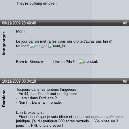
They're building empire !
09/11/2009 23:49:40
#8
Mdr!!
irongeorges
Le jour oà¹ on mettra les cons sur orbite,t'auras pas fini d'
tourner!
Born to Binouze... Live to Pils !!!
10/11/2009 08:04:18
#9
Toujours dans les tontons flingueurs :
Darblanc
- En 44, il a décimé tout un régiment.
- Il était dans l'artillerie ?
- Non !... Dans la limonade.
Erin Brokovitch :
- Etant donné que je suis idiote et que je n'ai aucune expérience
juridique, j'ai du pratiquer 600 actes sexuels... 634 pipes en 3
jours !... Pfff, chuis crevée !