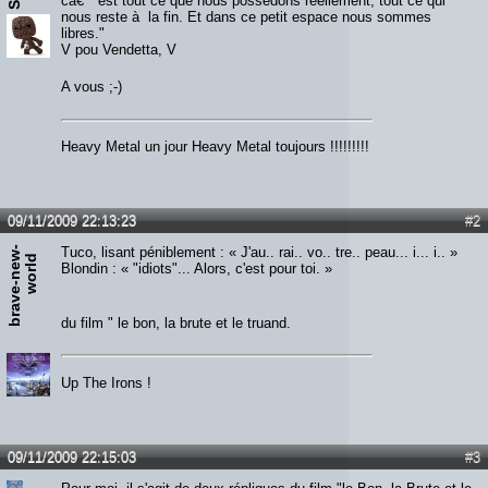
câ€™est tout ce que nous possédons réellement, tout ce qui
nous reste à la fin. Et dans ce petit espace nous sommes
libres."
V pou Vendetta, V
A vous ;-)
Heavy Metal un jour Heavy Metal toujours !!!!!!!!!
09/11/2009 22:13:23
#2
b
r
a
v
e
-
n
e
w
-
w
o
r
l
Tuco, lisant péniblement : « J'au.. rai.. vo.. tre.. peau... i... i.. »
d
Blondin : « "idiots"... Alors, c'est pour toi. »
du film " le bon, la brute et le truand.
Up The Irons !
09/11/2009 22:15:03
#3