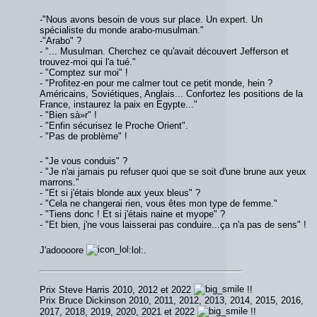
-"Nous avons besoin de vous sur place. Un expert. Un
spécialiste du monde arabo-musulman."
-"Arabo" ?
- "... Musulman. Cherchez ce qu'avait découvert Jefferson et
trouvez-moi qui l'a tué."
- "Comptez sur moi" !
- "Profitez-en pour me calmer tout ce petit monde, hein ?
Américains, Soviétiques, Anglais... Confortez les positions de la
France, instaurez la paix en Egypte..."
- "Bien sà»r" !
- "Enfin sécurisez le Proche Orient".
- "Pas de problème" !
- "Je vous conduis" ?
- "Je n'ai jamais pu refuser quoi que se soit d'une brune aux yeux
marrons."
- "Et si j'étais blonde aux yeux bleus" ?
- "Cela ne changerai rien, vous êtes mon type de femme."
- "Tiens donc ! Et si j'étais naine et myope" ?
- "Et bien, j'ne vous laisserai pas conduire...ça n'a pas de sens" !
J'adoooore
:lol:.
Prix Steve Harris 2010, 2012 et 2022
!!
Prix Bruce Dickinson 2010, 2011, 2012, 2013, 2014, 2015, 2016,
2017, 2018, 2019, 2020, 2021 et 2022
!!