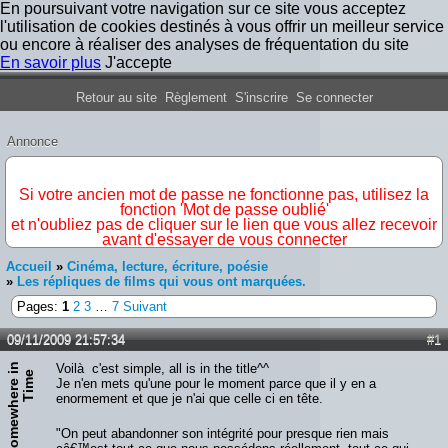
En poursuivant votre navigation sur ce site vous acceptez
l'utilisation de cookies destinés à vous offrir un meilleur service
ou encore à réaliser des analyses de fréquentation du site
En savoir plus
J'accepte
Forum Iron Maiden France
Retour au site
Règlement
S'inscrire
Se connecter
Annonce
IMPORTANT
Si votre ancien mot de passe ne fonctionne pas, utilisez la
fonction 'Mot de passe oublié'
et n'oubliez pas de cliquer sur le lien que vous allez recevoir
avant d'essayer de vous connecter
Accueil
»
Cinéma, lecture, écriture, poésie
»
Les répliques de films qui vous ont marquées.
Pages:
1
2
3
…
7
Suivant
09/11/2009 21:57:34
#1
S
o
m
e
w
h
e
r
e
n
T
i
m
Voilà c'est simple, all is in the title^^
i
e
Je n'en mets qu'une pour le moment parce que il y en a
enormement et que je n'ai que celle ci en tête.
"On peut abandonner son intégrité pour presque rien mais