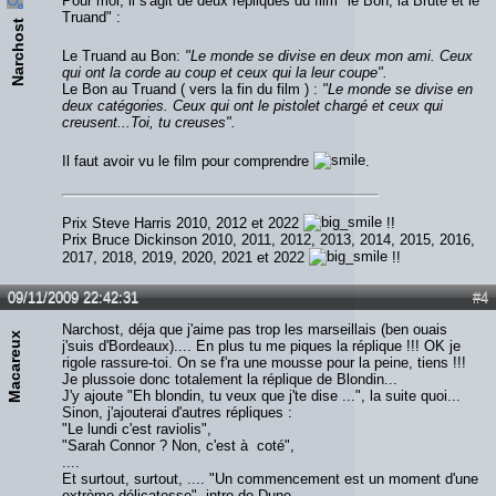
Pour moi, il s'agit de deux répliques du film "le Bon, la Brute et le
Truand" :
Narchost
Le Truand au Bon:
"Le monde se divise en deux mon ami. Ceux
qui ont la corde au coup et ceux qui la leur coupe".
Le Bon au Truand ( vers la fin du film ) :
"Le monde se divise en
deux catégories. Ceux qui ont le pistolet chargé et ceux qui
creusent...Toi, tu creuses".
Il faut avoir vu le film pour comprendre
.
Prix Steve Harris 2010, 2012 et 2022
!!
Prix Bruce Dickinson 2010, 2011, 2012, 2013, 2014, 2015, 2016,
2017, 2018, 2019, 2020, 2021 et 2022
!!
09/11/2009 22:42:31
#4
Narchost, déja que j'aime pas trop les marseillais (ben ouais
Macareux
j'suis d'Bordeaux).... En plus tu me piques la réplique !!! OK je
rigole rassure-toi. On se f'ra une mousse pour la peine, tiens !!!
Je plussoie donc totalement la réplique de Blondin...
J'y ajoute "Eh blondin, tu veux que j'te dise ...", la suite quoi...
Sinon, j'ajouterai d'autres répliques :
"Le lundi c'est raviolis",
"Sarah Connor ? Non, c'est à coté",
....
Et surtout, surtout, .... "Un commencement est un moment d'une
extrème délicatesse", intro de Dune.