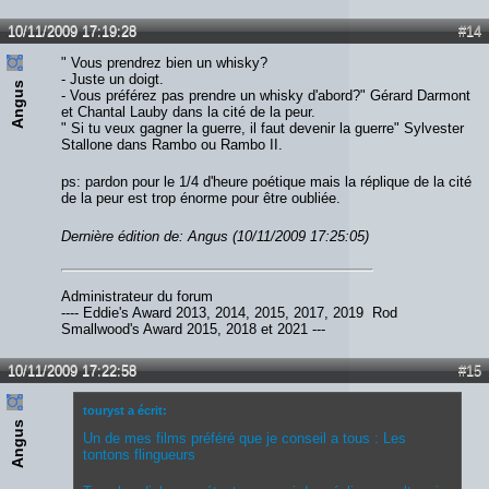
10/11/2009 17:19:28
#14
" Vous prendrez bien un whisky?
- Juste un doigt.
Angus
- Vous préférez pas prendre un whisky d'abord?" Gérard Darmont
et Chantal Lauby dans la cité de la peur.
" Si tu veux gagner la guerre, il faut devenir la guerre" Sylvester
Stallone dans Rambo ou Rambo II.
ps: pardon pour le 1/4 d'heure poétique mais la réplique de la cité
de la peur est trop énorme pour être oubliée.
Dernière édition de: Angus (10/11/2009 17:25:05)
Administrateur du forum
---- Eddie's Award 2013, 2014, 2015, 2017, 2019 Rod
Smallwood's Award 2015, 2018 et 2021 ---
10/11/2009 17:22:58
#15
touryst a écrit:
Angus
Un de mes films préféré que je conseil a tous : Les
tontons flingueurs