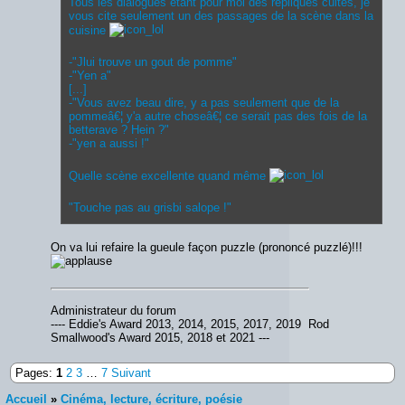
Tous les dialogues étant pour moi des répliques cultes, je
vous cite seulement un des passages de la scène dans la
cuisine
-"Jlui trouve un gout de pomme"
-"Yen a"
[...]
-"Vous avez beau dire, y a pas seulement que de la
pommeâ€¦ y'a autre choseâ€¦ ce serait pas des fois de la
betterave ? Hein ?"
-"yen a aussi !"
Quelle scène excellente quand même
"Touche pas au grisbi salope !"
On va lui refaire la gueule façon puzzle (prononcé puzzlé)!!!
Administrateur du forum
---- Eddie's Award 2013, 2014, 2015, 2017, 2019 Rod
Smallwood's Award 2015, 2018 et 2021 ---
Pages:
1
2
3
…
7
Suivant
Accueil
»
Cinéma, lecture, écriture, poésie