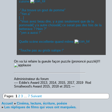
cuisine
-"Jlui trouve un gout de pomme"
-"Yen a"
[...]
-"Vous avez beau dire, y a pas seulement que de la
pommeâ€¦ y'a autre choseâ€¦ ce serait pas des fois de la
betterave ? Hein ?"
-"yen a aussi !"
Quelle scène excellente quand même
"Touche pas au grisbi salope !"
On va lui refaire la gueule façon puzzle (prononcé puzzlé)!!!
Administrateur du forum
---- Eddie's Award 2013, 2014, 2015, 2017, 2019 Rod
Smallwood's Award 2015, 2018 et 2021 ---
Pages:
1
2
3
…
7
Suivant
Accueil
»
Cinéma, lecture, écriture, poésie
»
Les répliques de films qui vous ont marquées.