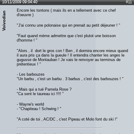
10/11/2009 09:04:40
#11
intuition. Lâ€™un et lâ€™autre savent ce que vous voulez
réellement devenir. Le reste est secondaire.
Encore les tontons ( mais ils en a tellement avec ce chef
Voivodian
d'oeuvre )
"J'ai connu une polonaise qui en prenait au petit déjeuner ! "
"Faut quand mème admettre que c'est plutot une boisson
d'homme ! "
"Alors , il dort le gros con ! Ben , il dormira encore mieux quand
il aura pris ça dans la gueule ! Il entendra chanter les anges le
gugusse de Montauban ! Je vais le renvoyer au terminus de
prétentieux ! "
- Les barbouzes
"Un barbu , c'est un barbu . 3 barbus , c'est des barbouzes ! "
- Mais qui a tué Pamela Rose ?
"Ca sent le taureau ici !!!! "
- Wayne's world
- "Chapiteau ! Schwing ! "
"A coté de toi , AC/DC , c'est Pipeau et Molo font du ski !"