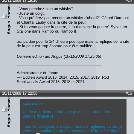
10/11/2009 17:19:28
#14
" Vous prendrez bien un whisky?
- Juste un doigt.
- Vous préférez pas prendre un whisky d'abord?" Gérard Darmont
et Chantal Lauby dans la cité de la peur.
Angus
" Si tu veux gagner la guerre, il faut devenir la guerre" Sylvester
Stallone dans Rambo ou Rambo II.
ps: pardon pour le 1/4 d'heure poétique mais la réplique de la cité
de la peur est trop énorme pour être oubliée.
Dernière édition de: Angus (10/11/2009 17:25:05)
Administrateur du forum
---- Eddie's Award 2013, 2014, 2015, 2017, 2019 Rod
Smallwood's Award 2015, 2018 et 2021 ---
10/11/2009 17:22:58
#15
touryst a écrit:
Un de mes films préféré que je conseil a tous : Les
tontons flingueurs
Angus
Tous les dialogues étant pour moi des répliques cultes, je
vous cite seulement un des passages de la scène dans la