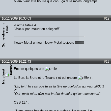
Mieux vaut etre bourré que con , ça dure moins longtemps !
10/11/2009 10:33:03
#12
S
o
m
e
w
h
e
r
e
n
T
i
m
-L'arme fatale 4
i
e
"J'veux pas mourir en caleçon!!"
Heavy Metal un jour Heavy Metal toujours !!!!!!!!!
10/11/2009 16:21:43
#13
Encore quelques une
:
Narchost
Le Bon, la Brute et le Truand ( et oui encore
) :
"Eh, toi ! Tu sais que tu as la tête de quelqu'un qui vaut 2000 $
?"
"Oui, mais toi tu n'as pas la tête de celui qui les encaissera".
OSS 117 :
-"Nous avons besoin de vous sur place. Un expert. Un