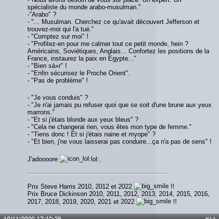
spécialiste du monde arabo-musulman."
-"Arabo" ?
- "... Musulman. Cherchez ce qu'avait découvert Jefferson et
trouvez-moi qui l'a tué."
- "Comptez sur moi" !
- "Profitez-en pour me calmer tout ce petit monde, hein ?
Américains, Soviétiques, Anglais... Confortez les positions de la
France, instaurez la paix en Egypte..."
- "Bien sà»r" !
- "Enfin sécurisez le Proche Orient".
- "Pas de problème" !
- "Je vous conduis" ?
- "Je n'ai jamais pu refuser quoi que se soit d'une brune aux yeux
marrons."
- "Et si j'étais blonde aux yeux bleus" ?
- "Cela ne changerai rien, vous êtes mon type de femme."
- "Tiens donc ! Et si j'étais naine et myope" ?
- "Et bien, j'ne vous laisserai pas conduire...ça n'a pas de sens" !
J'adoooore
:lol:.
Prix Steve Harris 2010, 2012 et 2022
!!
Prix Bruce Dickinson 2010, 2011, 2012, 2013, 2014, 2015, 2016,
2017, 2018, 2019, 2020, 2021 et 2022
!!