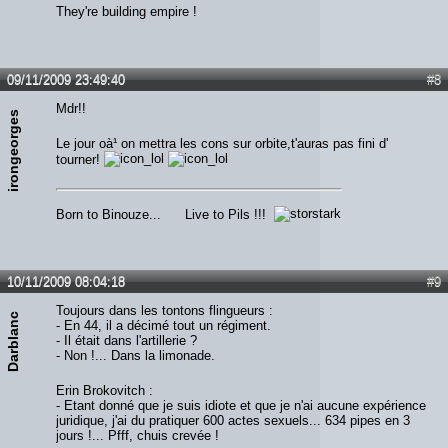
They're building empire !
09/11/2009 23:49:40
#8
Mdr!!
irongeorges
Le jour oà¹ on mettra les cons sur orbite,t'auras pas fini d'
tourner!
Born to Binouze... Live to Pils !!!
10/11/2009 08:04:18
#9
Toujours dans les tontons flingueurs :
Darblanc
- En 44, il a décimé tout un régiment.
- Il était dans l'artillerie ?
- Non !... Dans la limonade.
Erin Brokovitch :
- Etant donné que je suis idiote et que je n'ai aucune expérience
juridique, j'ai du pratiquer 600 actes sexuels... 634 pipes en 3
jours !... Pfff, chuis crevée !