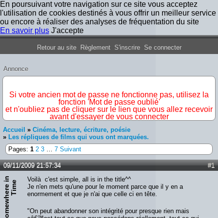
En poursuivant votre navigation sur ce site vous acceptez
l'utilisation de cookies destinés à vous offrir un meilleur service
ou encore à réaliser des analyses de fréquentation du site
En savoir plus
J'accepte
Forum Iron Maiden France
Retour au site
Règlement
S'inscrire
Se connecter
Annonce
IMPORTANT
Si votre ancien mot de passe ne fonctionne pas, utilisez la
fonction 'Mot de passe oublié'
et n'oubliez pas de cliquer sur le lien que vous allez recevoir
avant d'essayer de vous connecter
Accueil
»
Cinéma, lecture, écriture, poésie
»
Les répliques de films qui vous ont marquées.
Pages:
1
2
3
…
7
Suivant
09/11/2009 21:57:34
#1
S
o
m
e
w
h
e
r
e
n
T
i
m
Voilà c'est simple, all is in the title^^
i
e
Je n'en mets qu'une pour le moment parce que il y en a
enormement et que je n'ai que celle ci en tête.
"On peut abandonner son intégrité pour presque rien mais