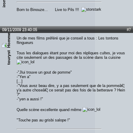
Born to Binouze... Live to Pils !!!
09/11/2009 23:40:05
#7
Un de mes films préféré que je conseil a tous : Les tontons
flingueurs
touryst
Tous les dialogues étant pour moi des répliques cultes, je vous
cite seulement un des passages de la scène dans la cuisine
-"Jlui trouve un gout de pomme"
-"Yen a"
[...]
-"Vous avez beau dire, y a pas seulement que de la pommeâ€¦
y'a autre choseâ€¦ ce serait pas des fois de la betterave ? Hein
?"
-"yen a aussi !"
Quelle scène excellente quand même
"Touche pas au grisbi salope !"