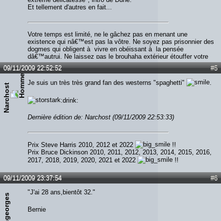
Et tellement d'autres en fait...
Votre temps est limité, ne le gâchez pas en menant une
existence qui nâ€™est pas la vôtre. Ne soyez pas prisonnier des
dogmes qui obligent à vivre en obéissant à la pensée
dâ€™autrui. Ne laissez pas le brouhaha extérieur étouffer votre
voix intérieure. Ayez le courage de suivre votre cÅ“ur et votre
09/11/2009 22:52:52
#5
intuition. Lâ€™un et lâ€™autre savent ce que vous voulez
réellement devenir. Le reste est secondaire.
Je suis un très très grand fan des westerns "spaghetti"
.
Narchost
:drink:
Dernière édition de: Narchost (09/11/2009 22:53:33)
Prix Steve Harris 2010, 2012 et 2022
!!
Prix Bruce Dickinson 2010, 2011, 2012, 2013, 2014, 2015, 2016,
2017, 2018, 2019, 2020, 2021 et 2022
!!
09/11/2009 23:37:54
#6
"J'ai 28 ans,bientôt 32."
irongeorges
Bernie