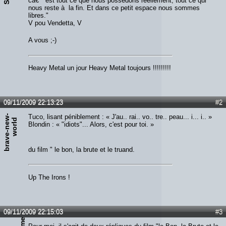
câ€™est tout ce que nous possédons réellement, tout ce qui
nous reste à la fin. Et dans ce petit espace nous sommes
libres."
V pou Vendetta, V
A vous ;-)
Heavy Metal un jour Heavy Metal toujours !!!!!!!!!
09/11/2009 22:13:23
#2
b
r
a
v
e
-
n
e
w
-
w
o
r
l
Tuco, lisant péniblement : « J'au.. rai.. vo.. tre.. peau... i... i.. »
d
Blondin : « "idiots"... Alors, c'est pour toi. »
du film " le bon, la brute et le truand.
Up The Irons !
09/11/2009 22:15:03
#3