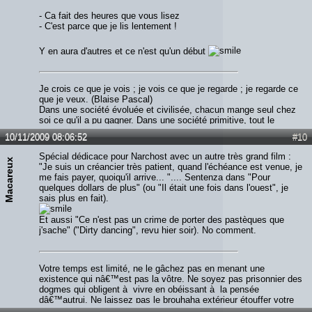
- Ca fait des heures que vous lisez
- C'est parce que je lis lentement !
Y en aura d'autres et ce n'est qu'un début
Je crois ce que je vois ; je vois ce que je regarde ; je regarde ce
que je veux. (Blaise Pascal)
Dans une société évoluée et civilisée, chacun mange seul chez
soi ce qu'il a pu gagner. Dans une société primitive, tout le
monde se retrouve autour du feu pour partager ce qu'il a. Quand
10/11/2009 08:06:52
#10
on est perdu quelque part, il vaut mieux avoir affaire à des
primitifs qu'à des civilisés. (Arleston & Tarquin)
Spécial dédicace pour Narchost avec un autre très grand film :
Macareux
"Je suis un créancier très patient, quand l'échéance est venue, je
me fais payer, quoiqu'il arrive... ".... Sentenza dans "Pour
quelques dollars de plus" (ou "Il était une fois dans l'ouest", je
sais plus en fait).
Et aussi "Ce n'est pas un crime de porter des pastèques que
j'sache" ("Dirty dancing", revu hier soir). No comment.
Votre temps est limité, ne le gâchez pas en menant une
existence qui nâ€™est pas la vôtre. Ne soyez pas prisonnier des
dogmes qui obligent à vivre en obéissant à la pensée
dâ€™autrui. Ne laissez pas le brouhaha extérieur étouffer votre
voix intérieure. Ayez le courage de suivre votre cÅ“ur et votre