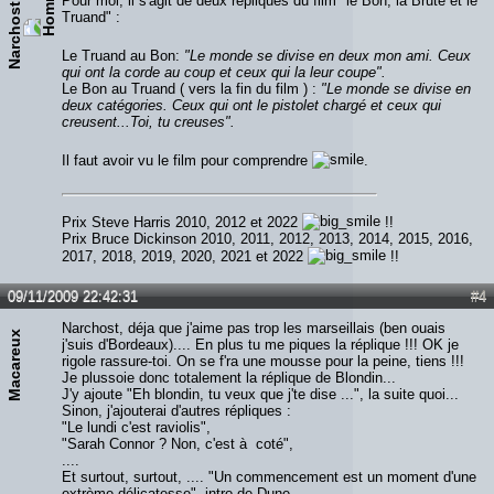
Pour moi, il s'agit de deux répliques du film "le Bon, la Brute et le
Narchost
Truand" :
Le Truand au Bon:
"Le monde se divise en deux mon ami. Ceux
qui ont la corde au coup et ceux qui la leur coupe".
Le Bon au Truand ( vers la fin du film ) :
"Le monde se divise en
deux catégories. Ceux qui ont le pistolet chargé et ceux qui
creusent...Toi, tu creuses".
Il faut avoir vu le film pour comprendre
.
Prix Steve Harris 2010, 2012 et 2022
!!
Prix Bruce Dickinson 2010, 2011, 2012, 2013, 2014, 2015, 2016,
2017, 2018, 2019, 2020, 2021 et 2022
!!
09/11/2009 22:42:31
#4
Narchost, déja que j'aime pas trop les marseillais (ben ouais
Macareux
j'suis d'Bordeaux).... En plus tu me piques la réplique !!! OK je
rigole rassure-toi. On se f'ra une mousse pour la peine, tiens !!!
Je plussoie donc totalement la réplique de Blondin...
J'y ajoute "Eh blondin, tu veux que j'te dise ...", la suite quoi...
Sinon, j'ajouterai d'autres répliques :
"Le lundi c'est raviolis",
"Sarah Connor ? Non, c'est à coté",
....
Et surtout, surtout, .... "Un commencement est un moment d'une
extrème délicatesse", intro de Dune.