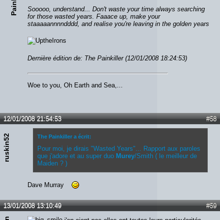
h
r
Sooooo, understand... Don't waste your time always searching
for those wasted years. Faaace up, make your
staaaaannnndddd, and realise you're leaving in the golden years
Dernière édition de: The Painkiller (12/01/2008 18:24:53)
Woe to you, Oh Earth and Sea,...
12/01/2008 21:54:53
#58
ruskin52
The Painkiller a écrit:
Pour moi, je dirais "Wasted Years"... Rapport aux paroles
que j'adore et au super duo
Murey
/Smith ( le meilleur de
Maiden ? )
Dave Murray
13/01/2008 13:10:49
#59