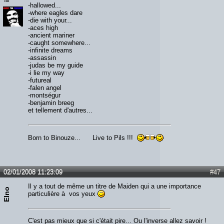
-hallowed...
-where eagles dare
-die with your...
-aces high
-ancient mariner
-caught somewhere...
-infinite dreams
-assassin
-judas be my guide
-i lie my way
-futureal
-falen angel
-montségur
-benjamin breeg
et tellement d'autres...
Born to Binouze... Live to Pils !!!
02/01/2008 11:23:09
#47
Il y a tout de même un titre de Maiden qui a une importance
Elno
particulière à vos yeux
C'est pas mieux que si c'était pire... Ou l'inverse allez savoir !