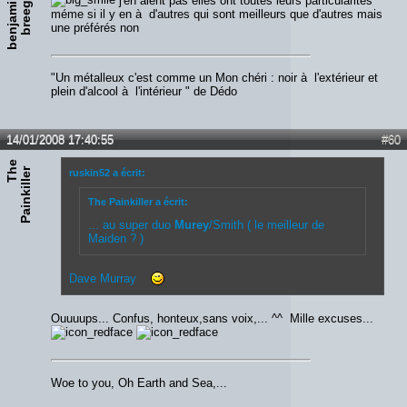
b
e
n
j
a
m
n
b
r
e
e
j'en aient pas elles ont toutes leurs particularités
i
g
méme si il y en à d'autres qui sont meilleurs que d'autres mais
une préférés non
"Un métalleux c'est comme un Mon chéri : noir à l'extérieur et
plein d'alcool à l'intérieur " de Dédo
14/01/2008 17:40:55
#60
T
e
P
a
i
n
k
i
l
l
e
h
r
ruskin52 a écrit:
The Painkiller a écrit:
... au super duo
Murey
/Smith ( le meilleur de
Maiden ? )
Dave Murray
Ouuuups... Confus, honteux,sans voix,... ^^ Mille excuses...
Woe to you, Oh Earth and Sea,...