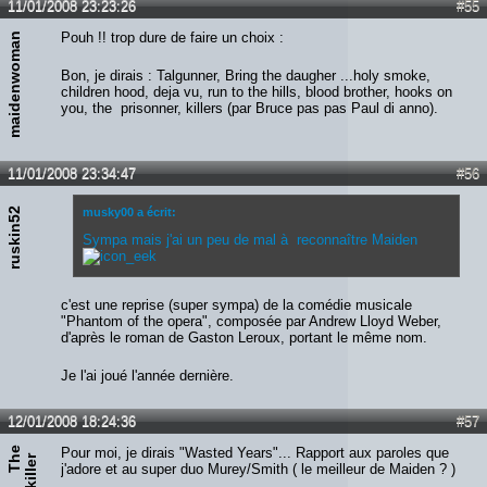
11/01/2008 23:23:26
#55
Pouh !! trop dure de faire un choix :
maidenwoman
Bon, je dirais : Talgunner, Bring the daugher ...holy smoke,
children hood, deja vu, run to the hills, blood brother, hooks on
you, the prisonner, killers (par Bruce pas pas Paul di anno).
11/01/2008 23:34:47
#56
ruskin52
musky00 a écrit:
Sympa mais j'ai un peu de mal à reconnaître Maiden
c'est une reprise (super sympa) de la comédie musicale
"Phantom of the opera", composée par Andrew Lloyd Weber,
d'après le roman de Gaston Leroux, portant le même nom.
Je l'ai joué l'année dernière.
12/01/2008 18:24:36
#57
T
e
P
a
i
n
k
i
l
l
e
Pour moi, je dirais "Wasted Years"... Rapport aux paroles que
j'adore et au super duo Murey/Smith ( le meilleur de Maiden ? )