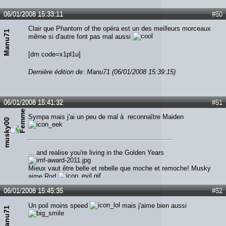
06/01/2008 15:33:11
#50
Clair que Phantom of the opéra est un des meilleurs morceaux
Manu71
même si d'autre font pas mal aussi
[dm code=x1pl1u]
Dernière édition de: Manu71 (06/01/2008 15:39:15)
06/01/2008 15:41:32
#51
Sympa mais j'ai un peu de mal à reconnaître Maiden
musky00
... and realise you're living in the Golden Years
Mieux vaut être belle et rebelle que moche et remoche! Musky
aime Rod
06/01/2008 15:45:35
#52
Un poil moins speed
mais j'aime bien aussi
Manu71