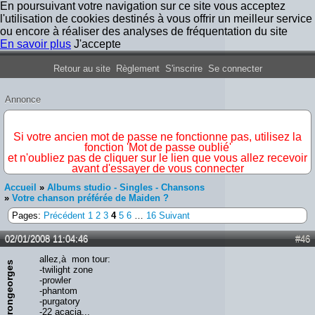
En poursuivant votre navigation sur ce site vous acceptez
l'utilisation de cookies destinés à vous offrir un meilleur service
ou encore à réaliser des analyses de fréquentation du site
En savoir plus
J'accepte
Forum Iron Maiden France
Retour au site
Règlement
S'inscrire
Se connecter
Annonce
IMPORTANT
Si votre ancien mot de passe ne fonctionne pas, utilisez la
fonction 'Mot de passe oublié'
et n'oubliez pas de cliquer sur le lien que vous allez recevoir
avant d'essayer de vous connecter
Accueil
»
Albums studio - Singles - Chansons
»
Votre chanson préférée de Maiden ?
Pages:
Précédent
1
2
3
4
5
6
…
16
Suivant
02/01/2008 11:04:46
#46
allez,à mon tour:
irongeorges
-twilight zone
-prowler
-phantom
-purgatory
-22 acacia...