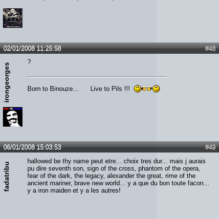
02/01/2008 11:25:58
#48
?
irongeorges
Born to Binouze... Live to Pils !!!
06/01/2008 15:03:53
#49
hallowed be thy name peut etre... choix tres dur... mais j aurais
fadatribu
pu dire seventh son, sign of the cross, phantom of the opera,
fear of the dark, the legacy, alexander the great, rime of the
ancient mariner, brave new world... y a que du bon toute facon...
y a iron maiden et y a les autres!