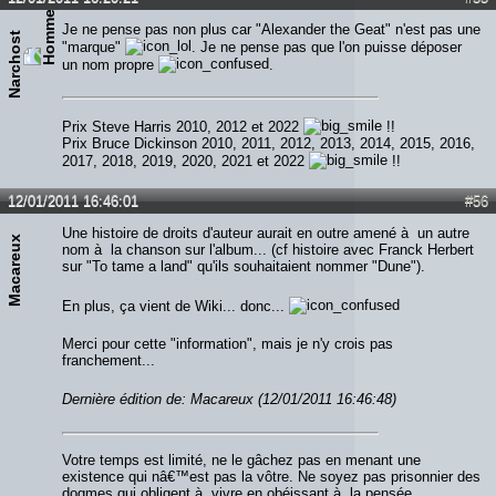
Je ne pense pas non plus car "Alexander the Geat" n'est pas une
Narchost
"marque"
. Je ne pense pas que l'on puisse déposer
un nom propre
.
Prix Steve Harris 2010, 2012 et 2022
!!
Prix Bruce Dickinson 2010, 2011, 2012, 2013, 2014, 2015, 2016,
2017, 2018, 2019, 2020, 2021 et 2022
!!
12/01/2011 16:46:01
#56
Une histoire de droits d'auteur aurait en outre amené à un autre
Macareux
nom à la chanson sur l'album... (cf histoire avec Franck Herbert
sur "To tame a land" qu'ils souhaitaient nommer "Dune").
En plus, ça vient de Wiki... donc...
Merci pour cette "information", mais je n'y crois pas
franchement...
Dernière édition de: Macareux (12/01/2011 16:46:48)
Votre temps est limité, ne le gâchez pas en menant une
existence qui nâ€™est pas la vôtre. Ne soyez pas prisonnier des
dogmes qui obligent à vivre en obéissant à la pensée