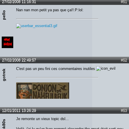
27/02/2008 11:16:31
#51
Nan nan mon petit ya pas que ça!!:P:lol:
pello
27/02/2008 22:49:57
#52
C'est pas un peu fini ces commentaires inutiles
gotrek
12/01/2011 13:26:29
#53
Je remonte un vieux topic dsl...
rock80s
Voilà j'ai lu qu'un livre nommé alexander the great était sorti peu