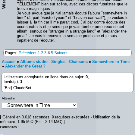
WissM
TELLEMENT bien sur scène, avec ces décors futuristes que je
trouve magnifiques.
Je vous avoue que je n'ai jamais écouté l'album "somewhere in
time" (à part "wasted years" et "heaven can wait"), je voulais le
laisser à la fin car il me parait cool. J'ai par contre écouté des
courts extraits et je sens que je vais tomber amoureux de cet
album, surtout de "stranger in a strange land" et "alexander the
great". Je vais le recevoir la semaine prochaine et je suis
impatient de l'écouter.
Pages:
Précédent
1
2
3
4
5
Suivant
Accueil
»
Albums studio - Singles - Chansons
»
Somewhere In Time
»
Alexander the Great ?
Utilisateurs enregistrés en ligne dans ce sujet:
0
,
Invité(s):
1
[Bot] ClaudeBot
Atteindre
[ Généré en 0.018 secondes, 9 requêtes exécutées - Utilisation de la
mémoire: 1.95 MiO (Pic : 2.14 MiO) ]
Partenaires :