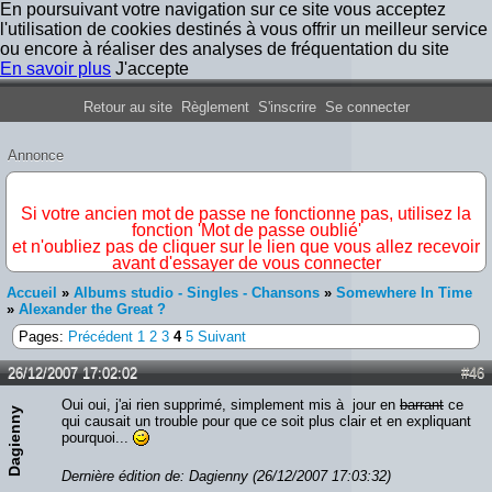
En poursuivant votre navigation sur ce site vous acceptez
l'utilisation de cookies destinés à vous offrir un meilleur service
ou encore à réaliser des analyses de fréquentation du site
En savoir plus
J'accepte
Forum Iron Maiden France
Retour au site
Règlement
S'inscrire
Se connecter
Annonce
IMPORTANT
Si votre ancien mot de passe ne fonctionne pas, utilisez la
fonction 'Mot de passe oublié'
et n'oubliez pas de cliquer sur le lien que vous allez recevoir
avant d'essayer de vous connecter
Accueil
»
Albums studio - Singles - Chansons
»
Somewhere In Time
»
Alexander the Great ?
Pages:
Précédent
1
2
3
4
5
Suivant
26/12/2007 17:02:02
#46
Oui oui, j'ai rien supprimé, simplement mis à jour en
barrant
ce
Dagienny
qui causait un trouble pour que ce soit plus clair et en expliquant
pourquoi...
Dernière édition de: Dagienny (26/12/2007 17:03:32)