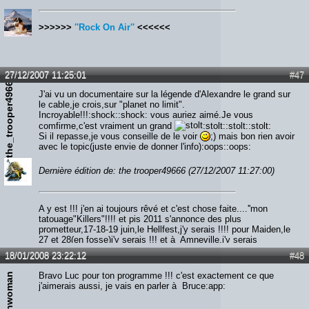
>>>>>>
''Rock On Air''
<<<<<<
27/12/2007 11:25:01
#47
the_trooper49666
J'ai vu un documentaire sur la légende d'Alexandre le grand sur
le cable,je crois,sur "planet no limit".
Incroyable!!!:shock::shock: vous auriez aimé.Je vous
comfirme,c'est vraiment un grand
:stolt::stolt::stolt:
Si il repasse,je vous conseille de le voir
;) mais bon rien avoir
avec le topic(juste envie de donner l'info):oops::oops:
Dernière édition de: the trooper49666 (27/12/2007 11:27:00)
A y est !!! j'en ai toujours rêvé et c'est chose faite....''mon
tatouage"Killers"!!!! et pis 2011 s'annonce des plus
prometteur,17-18-19 juin,le Hellfest,j'y serais !!!! pour Maiden,le
27 et 28(en fosse)j'y serais !!! et à Amneville,j'y serais
également !!!!! alors qui m'aime me suive...Screammmmm
18/01/2008 23:22:12
#48
Forrrrr Meeeee!!!!!!
Bravo Luc pour ton programme !!! c'est exactement ce que
maidenwoman
j'aimerais aussi, je vais en parler à Bruce:app: