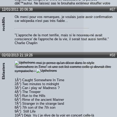
dâ€™autrui. Ne laissez pas le brouhaha extérieur étouffer votre
voix intérieure. Ayez le courage de suivre votre cÅ“ur et votre
12/01/2011 20:06:38
#57
intuition. Lâ€™un et lâ€™autre savent ce que vous voulez
réellement devenir. Le reste est secondaire.
Ok merci pour vos remarques, je voulais juste avoir confirmation
rock80s
car wikipedia n'est pas très fiable...
"L'approche de la mort terrifie, mais si le nouveau-né avait
conscience' de l'approche de la vie, il serait tout aussi terrifié."
Charlie Chaplin
02/02/2013 21:19:26
#58
moi je pense qu'un décor dans le style
Eblasters
"Somewhere in Time" et une set-list comme celle-çi devrait être
sympatoche :
1Â°) Caught Somewhere In Time
2Â°) Two minutes to midnight
3Â°) Can i play w/ Madness ?
4Â°) The Trooper
5Â°) Run to the Hills
6Â°) Rime of the ancient Mariner
7Â°) Stranger in the strange land
8Â°) 7th son of the 7th son
9Â°) Still Life
10Â°) Déjà Vu ( je rêve de la voir en concert celle-là