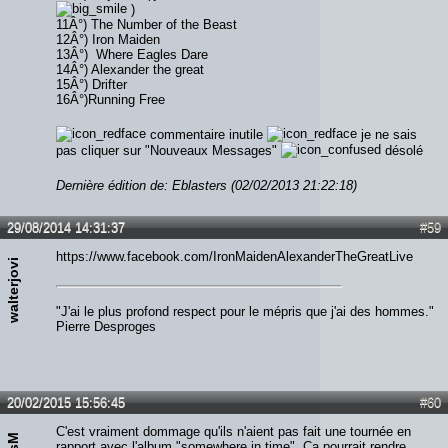
)
11Â°) The Number of the Beast
12Â°) Iron Maiden
13Â°) Where Eagles Dare
14Â°) Alexander the great
15Â°) Drifter
16Â°)Running Free
commentaire inutile
je ne sais
pas cliquer sur "Nouveaux Messages"
désolé
Dernière édition de: Eblasters (02/02/2013 21:22:18)
29/08/2014 14:31:37
#59
https://www.facebook.com/IronMaidenAlexanderTheGreatLive
walterjovi
"J'ai le plus profond respect pour le mépris que j'ai des hommes."
Pierre Desproges
20/02/2015 15:56:45
#60
C'est vraiment dommage qu'ils n'aient pas fait une tournée en
rapport avec l'album "somewhere in time". Ca pourrait rendre