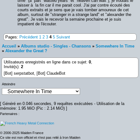
time" (à part "wasted years" et "heaven can wait"), je voulais le
laisser à la fin car il me parait cool. J'ai par contre écouté des
courts extraits et je sens que je vais tomber amoureux de cet
album, surtout de "stranger in a strange land" et "alexander the
great". Je vais le recevoir la semaine prochaine et je suis
impatient de l'écouter.
Pages:
Précédent
1
2
3
4
5
Suivant
Accueil
»
Albums studio - Singles - Chansons
»
Somewhere In Time
»
Alexander the Great ?
Utilisateurs enregistrés en ligne dans ce sujet:
0
,
Invité(s):
2
[Bot] serpstatbot,
[Bot] ClaudeBot
Atteindre
[ Généré en 0.046 secondes, 9 requêtes exécutées - Utilisation de la
mémoire: 1.95 MiO (Pic : 2.14 MiO) ]
Partenaires :
© 2006-2025 Maiden France
Ce site est non officiel et n'est pas relié à Iron Maiden