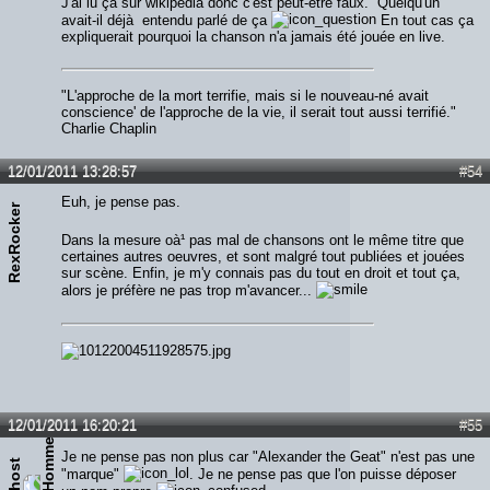
J'ai lu ça sur wikipedia donc c'est peut-être faux. Quelqu'un
avait-il déjà entendu parlé de ça
En tout cas ça
expliquerait pourquoi la chanson n'a jamais été jouée en live.
"L'approche de la mort terrifie, mais si le nouveau-né avait
conscience' de l'approche de la vie, il serait tout aussi terrifié."
Charlie Chaplin
12/01/2011 13:28:57
#54
Euh, je pense pas.
RexRocker
Dans la mesure oà¹ pas mal de chansons ont le même titre que
certaines autres oeuvres, et sont malgré tout publiées et jouées
sur scène. Enfin, je m'y connais pas du tout en droit et tout ça,
alors je préfère ne pas trop m'avancer...
12/01/2011 16:20:21
#55
Je ne pense pas non plus car "Alexander the Geat" n'est pas une
"marque"
. Je ne pense pas que l'on puisse déposer