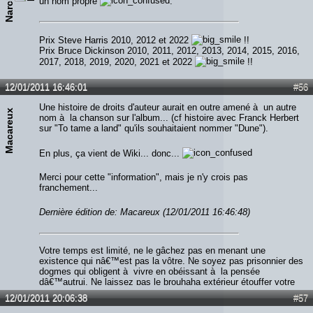
Narchost
un nom propre
.
Prix Steve Harris 2010, 2012 et 2022
!!
Prix Bruce Dickinson 2010, 2011, 2012, 2013, 2014, 2015, 2016,
2017, 2018, 2019, 2020, 2021 et 2022
!!
12/01/2011 16:46:01
#56
Une histoire de droits d'auteur aurait en outre amené à un autre
Macareux
nom à la chanson sur l'album... (cf histoire avec Franck Herbert
sur "To tame a land" qu'ils souhaitaient nommer "Dune").
En plus, ça vient de Wiki... donc...
Merci pour cette "information", mais je n'y crois pas
franchement...
Dernière édition de: Macareux (12/01/2011 16:46:48)
Votre temps est limité, ne le gâchez pas en menant une
existence qui nâ€™est pas la vôtre. Ne soyez pas prisonnier des
dogmes qui obligent à vivre en obéissant à la pensée
dâ€™autrui. Ne laissez pas le brouhaha extérieur étouffer votre
voix intérieure. Ayez le courage de suivre votre cÅ“ur et votre
12/01/2011 20:06:38
#57
intuition. Lâ€™un et lâ€™autre savent ce que vous voulez