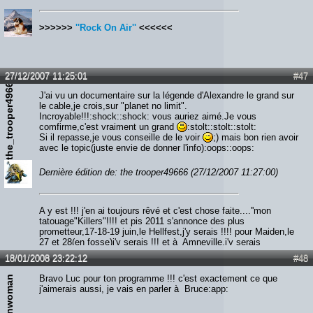
>>>>>>
''Rock On Air''
<<<<<<
27/12/2007 11:25:01
#47
the_trooper49666
J'ai vu un documentaire sur la légende d'Alexandre le grand sur
le cable,je crois,sur "planet no limit".
Incroyable!!!:shock::shock: vous auriez aimé.Je vous
comfirme,c'est vraiment un grand
:stolt::stolt::stolt:
Si il repasse,je vous conseille de le voir
;) mais bon rien avoir
avec le topic(juste envie de donner l'info):oops::oops:
Dernière édition de: the trooper49666 (27/12/2007 11:27:00)
A y est !!! j'en ai toujours rêvé et c'est chose faite....''mon
tatouage"Killers"!!!! et pis 2011 s'annonce des plus
prometteur,17-18-19 juin,le Hellfest,j'y serais !!!! pour Maiden,le
27 et 28(en fosse)j'y serais !!! et à Amneville,j'y serais
également !!!!! alors qui m'aime me suive...Screammmmm
18/01/2008 23:22:12
#48
Forrrrr Meeeee!!!!!!
Bravo Luc pour ton programme !!! c'est exactement ce que
maidenwoman
j'aimerais aussi, je vais en parler à Bruce:app: