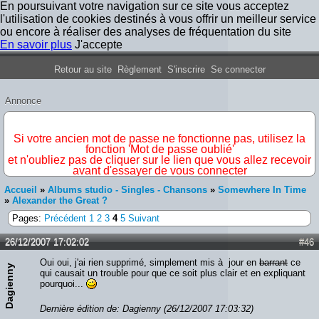
En poursuivant votre navigation sur ce site vous acceptez
l'utilisation de cookies destinés à vous offrir un meilleur service
ou encore à réaliser des analyses de fréquentation du site
En savoir plus
J'accepte
Forum Iron Maiden France
Retour au site
Règlement
S'inscrire
Se connecter
Annonce
IMPORTANT
Si votre ancien mot de passe ne fonctionne pas, utilisez la
fonction 'Mot de passe oublié'
et n'oubliez pas de cliquer sur le lien que vous allez recevoir
avant d'essayer de vous connecter
Accueil
»
Albums studio - Singles - Chansons
»
Somewhere In Time
»
Alexander the Great ?
Pages:
Précédent
1
2
3
4
5
Suivant
26/12/2007 17:02:02
#46
Oui oui, j'ai rien supprimé, simplement mis à jour en
barrant
ce
Dagienny
qui causait un trouble pour que ce soit plus clair et en expliquant
pourquoi...
Dernière édition de: Dagienny (26/12/2007 17:03:32)