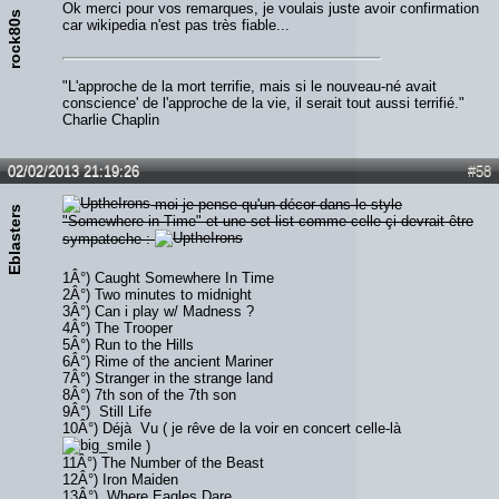
réellement devenir. Le reste est secondaire.
Ok merci pour vos remarques, je voulais juste avoir confirmation
rock80s
car wikipedia n'est pas très fiable...
"L'approche de la mort terrifie, mais si le nouveau-né avait
conscience' de l'approche de la vie, il serait tout aussi terrifié."
Charlie Chaplin
02/02/2013 21:19:26
#58
moi je pense qu'un décor dans le style
Eblasters
"Somewhere in Time" et une set-list comme celle-çi devrait être
sympatoche :
1Â°) Caught Somewhere In Time
2Â°) Two minutes to midnight
3Â°) Can i play w/ Madness ?
4Â°) The Trooper
5Â°) Run to the Hills
6Â°) Rime of the ancient Mariner
7Â°) Stranger in the strange land
8Â°) 7th son of the 7th son
9Â°) Still Life
10Â°) Déjà Vu ( je rêve de la voir en concert celle-là
)
11Â°) The Number of the Beast
12Â°) Iron Maiden
13Â°) Where Eagles Dare