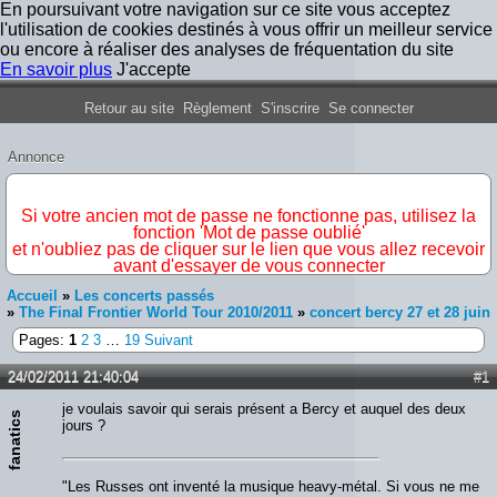
En poursuivant votre navigation sur ce site vous acceptez
l'utilisation de cookies destinés à vous offrir un meilleur service
ou encore à réaliser des analyses de fréquentation du site
En savoir plus
J'accepte
Forum Iron Maiden France
Retour au site
Règlement
S'inscrire
Se connecter
Annonce
IMPORTANT
Si votre ancien mot de passe ne fonctionne pas, utilisez la
fonction 'Mot de passe oublié'
et n'oubliez pas de cliquer sur le lien que vous allez recevoir
avant d'essayer de vous connecter
Accueil
»
Les concerts passés
»
The Final Frontier World Tour 2010/2011
»
concert bercy 27 et 28 juin
Pages:
1
2
3
…
19
Suivant
24/02/2011 21:40:04
#1
je voulais savoir qui serais présent a Bercy et auquel des deux
fanatics
jours ?
"Les Russes ont inventé la musique heavy-métal. Si vous ne me