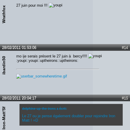
27 juin pour moi !!!
Wrathfox
28/02/2011 01:53:06
#14
mo ije serais présent le 27 juin à bercy!!!!
ibardin50
:youpi::youpi::uptheirons::uptheirons:
28/02/2011 20:04:17
#15
Iron-Matt'Sf
delphine-up-the-irons a écrit:
Le 27 ou je pense également doubler pour rejoindre Iron
Matt ! =D