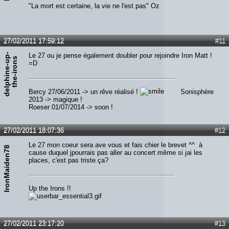
"La mort est certaine, la vie ne l'est pas" Oz
27/02/2011 17:59:12
#11
d
e
l
p
h
i
n
e
-
u
p
-
t
h
e
-
i
r
o
n
Le 27 ou je pense également doubler pour rejoindre Iron Matt !
s
=D
Bercy 27/06/2011 -> un rêve réalisé !
Sonisphère
2013 -> magique !
Roeser 01/07/2014 -> soon !
27/02/2011 18:07:36
#12
Le 27 mon coeur sera ave vous et fais chier le brevet ^^ à
IronMaiden78
cause duquel jpourrais pas aller au concert même si jai les
places, c'est pas triste ça?
Up the Irons !!
27/02/2011 23:17:20
#13