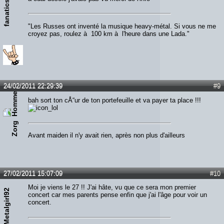
fanatics
"Les Russes ont inventé la musique heavy-métal. Si vous ne me
croyez pas, roulez à 100 km à l'heure dans une Lada."
24/02/2011 22:29:39
#9
bah sort ton cÅ“ur de ton portefeuille et va payer ta place !!!
Zorg
Avant maiden il n'y avait rien, après non plus d'ailleurs
27/02/2011 15:07:09
#10
Moi je viens le 27 !! J'ai hâte, vu que ce sera mon premier
Metalgirl92
concert car mes parents pense enfin que j'ai l'âge pour voir un
concert.