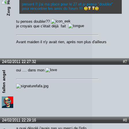
present !! j'ai ma place pour le 27 et je pense "doubler"
pour rencontrer les amis du forum !!!
Zorg
tu penses doubler??
je croyais que c'était déjà fait
Avant maiden il n'y avait rien, après non plus d'ailleurs
24/02/2011 22:27:32
#7
oui .... dans mon
fallen angel
24/02/2011 22:29:16
#8
a ouai désolé j'avais pas vu merci de l'info