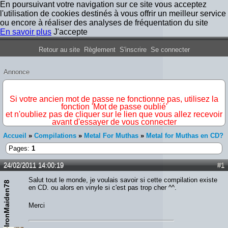
En poursuivant votre navigation sur ce site vous acceptez
l'utilisation de cookies destinés à vous offrir un meilleur service
ou encore à réaliser des analyses de fréquentation du site
En savoir plus
J'accepte
Forum Iron Maiden France
Retour au site
Règlement
S'inscrire
Se connecter
Annonce
IMPORTANT
Si votre ancien mot de passe ne fonctionne pas, utilisez la
fonction 'Mot de passe oublié'
et n'oubliez pas de cliquer sur le lien que vous allez recevoir
avant d'essayer de vous connecter
Accueil
»
Compilations
»
Metal For Muthas
»
Metal for Muthas en CD?
Pages:
1
24/02/2011 14:00:19
#1
Salut tout le monde, je voulais savoir si cette compilation existe
IronMaiden78
en CD. ou alors en vinyle si c'est pas trop cher ^^.
Merci