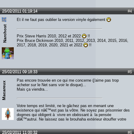
25/02/2011 01:19:14
#4
Et il ne faut pas oublier la version vinyle également
Narchost
Prix Steve Harris 2010, 2012 et 2022
!!
Prix Bruce Dickinson 2010, 2011, 2012, 2013, 2014, 2015, 2016,
2017, 2018, 2019, 2020, 2021 et 2022
!!
25/02/2011 09:18:33
#5
Pas encore trouvée en ce qui me concerne (j'aime pas trop
Macareux
acheter sur le Net sans voir le disque)...
Mais ça viendra...
Votre temps est limité, ne le gâchez pas en menant une
existence qui nâ€™est pas la vôtre. Ne soyez pas prisonnier des
dogmes qui obligent à vivre en obéissant à la pensée
dâ€™autrui. Ne laissez pas le brouhaha extérieur étouffer votre
voix intérieure. Ayez le courage de suivre votre cÅ“ur et votre
intuition. Lâ€™un et lâ€™autre savent ce que vous voulez
25/02/2011 11:00:32
#6
réellement devenir. Le reste est secondaire.