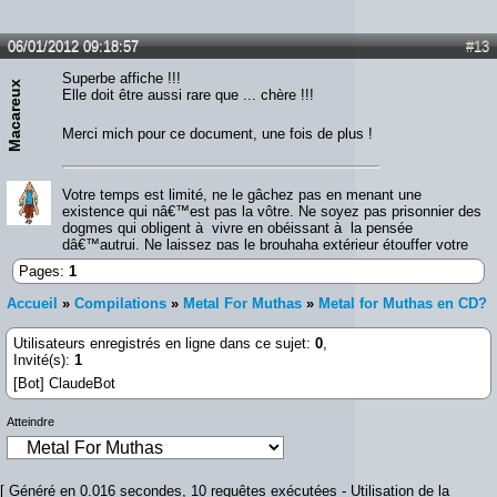
06/01/2012 09:18:57
#13
Superbe affiche !!!
Macareux
Elle doit être aussi rare que ... chère !!!
Merci mich pour ce document, une fois de plus !
Votre temps est limité, ne le gâchez pas en menant une
existence qui nâ€™est pas la vôtre. Ne soyez pas prisonnier des
dogmes qui obligent à vivre en obéissant à la pensée
dâ€™autrui. Ne laissez pas le brouhaha extérieur étouffer votre
voix intérieure. Ayez le courage de suivre votre cÅ“ur et votre
Pages:
1
intuition. Lâ€™un et lâ€™autre savent ce que vous voulez
réellement devenir. Le reste est secondaire.
Accueil
»
Compilations
»
Metal For Muthas
»
Metal for Muthas en CD?
Utilisateurs enregistrés en ligne dans ce sujet:
0
,
Invité(s):
1
[Bot] ClaudeBot
Atteindre
[ Généré en 0.016 secondes, 10 requêtes exécutées - Utilisation de la