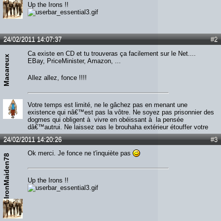
Up the Irons !!
24/02/2011 14:07:37
#2
Ca existe en CD et tu trouveras ça facilement sur le Net....
Macareux
EBay, PriceMinister, Amazon, ...
Allez allez, fonce !!!!
Votre temps est limité, ne le gâchez pas en menant une
existence qui nâ€™est pas la vôtre. Ne soyez pas prisonnier des
dogmes qui obligent à vivre en obéissant à la pensée
dâ€™autrui. Ne laissez pas le brouhaha extérieur étouffer votre
voix intérieure. Ayez le courage de suivre votre cÅ“ur et votre
24/02/2011 14:20:26
#3
intuition. Lâ€™un et lâ€™autre savent ce que vous voulez
réellement devenir. Le reste est secondaire.
Ok merci. Je fonce ne t'inquiète pas
IronMaiden78
Up the Irons !!