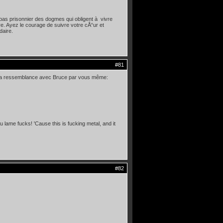
pas prisonnier des dogmes qui obligent à vivre
re. Ayez le courage de suivre votre cÅ“ur et
daire.
#81
ir la ressemblance avec Bruce par vous même:
 lame fucks! 'Cause this is fucking metal, and it
#82