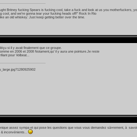
ought Britney fucking Spears is fucking cool, take a fuck and look at us you motherfuckers, you
ing cool, and we're gonna tear your fucking heads off!" Rock In Rio
like an old whiskey: Just keep getting better over the time.
déçu si il y avait finalement que ce groupe.
omme en 2006 et 2008 Notament,qu' il y aura une pointure.Je reste
fiant pour Volbeat...
ronique assez sympa et qui pose les questions que vous vous demandez sà»rement, à savo
 & inconvénients...