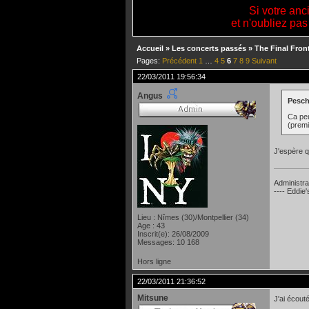
Si votre anc
et n'oubliez pas
Accueil
»
Les concerts passés
»
The Final Fron
Pages:
Précédent
1
…
4
5
6
7
8
9
Suivant
22/03/2011 19:56:34
Angus
Pesch
Ca peu
(premi
J'espère q
Administra
---- Eddie
Lieu : Nîmes (30)/Montpellier (34)
Age : 43
Inscrit(e): 26/08/2009
Messages: 10 168
Hors ligne
22/03/2011 21:36:52
Mitsune
J'ai écout