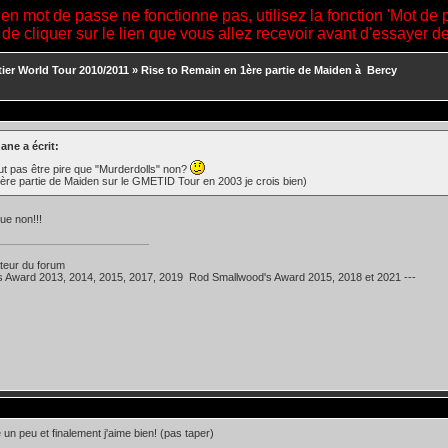
ien mot de passe ne fonctionne pas, utilisez la fonction 'Mot de 
 de cliquer sur le lien que vous allez recevoir avant d'essayer 
tier World Tour 2010/2011
»
Rise to Remain en 1ère partie de Maiden à Bercy
ane a écrit:
t pas être pire que "Murderdolls" non?
ère partie de Maiden sur le GMETID Tour en 2003 je crois bien)
ue non!!!
teur du forum
's Award 2013, 2014, 2015, 2017, 2019 Rod Smallwood's Award 2015, 2018 et 2021 ---
é un peu et finalement j'aime bien! (pas taper)