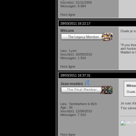
Inscrit(e): 21/11/2009
Messages: 8 884
Hors ligne
28/03/2011 16:22:17
Mitsune
Ouais je s
"If you th
ain't fuck
Lieu : Lyon
Maiden is 
Inscrit(e): 26/09/2010
Messages: 1 504
Hors ligne
28/03/2011 16:37:31
Jean-maiden
Mitsun
Ouais 
Je suis d'
Lieu : Somewhere in Bzh
Age : 45
T'es sà»r
Inscrit(e): 12/08/2010
Messages: 7 910
Hors ligne