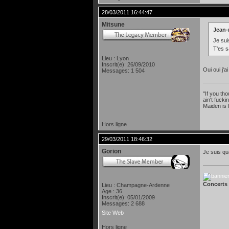
28/03/2011 16:44:47
Mitsune
Jean-
Je sui
T'es 
Lieu : Lyon
Inscrit(e): 26/09/2010
Oui oui j'
Messages: 1 504
"If you th
ain't fuck
Maiden is 
Hors ligne
29/03/2011 18:46:32
Gorion
Je suis qu
Concerts 
Lieu : Champagne-Ardenne
Age : 36
Inscrit(e): 05/01/2009
Messages: 2 688
Site Web
Hors ligne