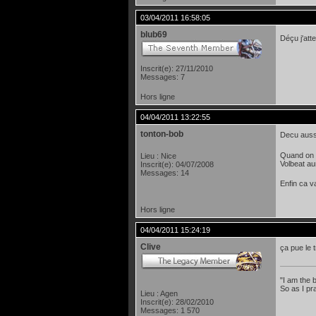
03/04/2011 16:58:05
blub69
Déçu j'at
Inscrit(e): 27/11/2010
Messages: 7
Hors ligne
04/04/2011 13:22:55
tonton-bob
Decu auss
Quand on v
Lieu : Nice
Volbeat aur
Inscrit(e): 04/07/2008
Messages: 14
Enfin ca va
Hors ligne
04/04/2011 15:24:19
Clive
ça pue le t
"I am the
So as I pr
Lieu : Agen
Inscrit(e): 28/02/2010
Messages: 1 570