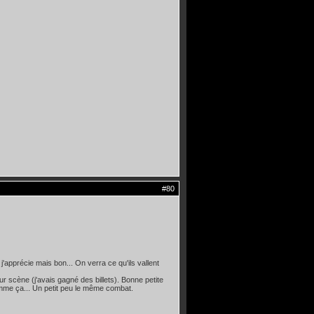
#80
j'apprécie mais bon... On verra ce qu'ils vallent
r scène (j'avais gagné des billets). Bonne petite
comme ça... Un petit peu le même combat.