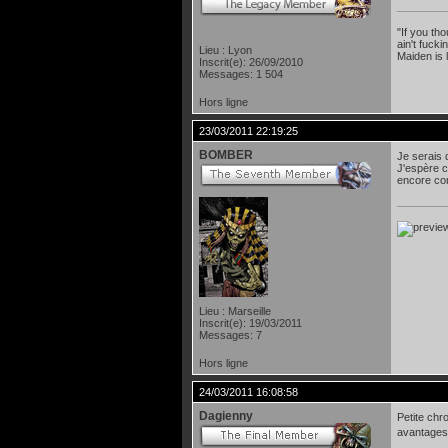
"If you th
ain't fuck
Lieu : Lyon
Maiden is 
Inscrit(e): 26/09/2010
Messages: 1 504
Hors ligne
23/03/2011 22:19:25
BOMBER
Je serais 
J'espère c
encore con
Lieu : Marseille
Inscrit(e): 19/03/2011
Messages: 7
Hors ligne
24/03/2011 16:08:58
Dagienny
Petite ch
avantages