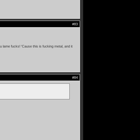
#83
 lame fucks! 'Cause this is fucking metal, and it
#84