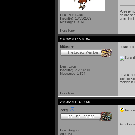
Votre temp
Lieu : Bordeaux
en obéissa
Inscrit(e): 13/03/2009
votre intu
Messages: 3 926
Hors ligne
28/03/2011 15:18:04
Mitsune
Juste une 
Lieu : Lyon
Inscrit(e): 26/09/2010
Messages: 1 504
"If you th
ain't fuck
Maiden is 
Hors ligne
28/03/2011 16:07:58
Zorg
bah on
Avant maide
Lieu : Avignon
Age : 58