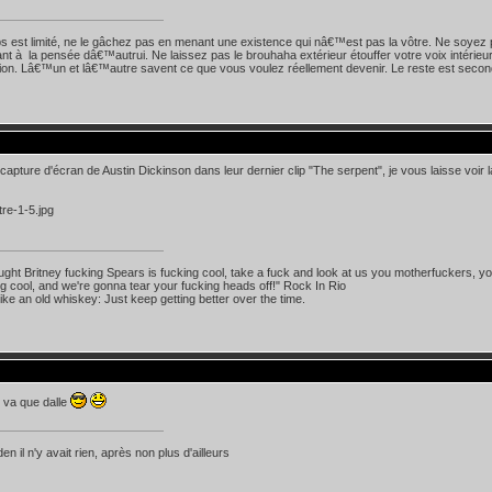
s est limité, ne le gâchez pas en menant une existence qui nâ€™est pas la vôtre. Ne soyez 
nt à la pensée dâ€™autrui. Ne laissez pas le brouhaha extérieur étouffer votre voix intérieu
ition. Lâ€™un et lâ€™autre savent ce que vous voulez réellement devenir. Le reste est secon
capture d'écran de Austin Dickinson dans leur dernier clip "The serpent", je vous laisse vo
ought Britney fucking Spears is fucking cool, take a fuck and look at us you motherfuckers, you
ing cool, and we're gonna tear your fucking heads off!" Rock In Rio
like an old whiskey: Just keep getting better over the time.
 va que dalle
n il n'y avait rien, après non plus d'ailleurs