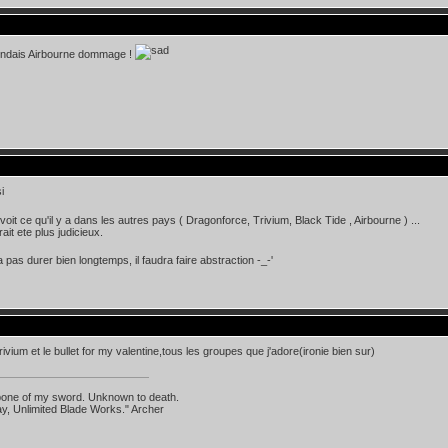
tendais Airbourne dommage !
i
oit ce qu'il y a dans les autres pays ( Dragonforce, Trivium, Black Tide , Airbourne ) ...
ait ete plus judicieux.
 pas durer bien longtemps, il faudra faire abstraction -_-'
rivium et le bullet for my valentine,tous les groupes que j'adore(ironie bien sur)
 bone of my sword. Unknown to death.
ay, Unlimited Blade Works." Archer