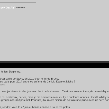
Rock On Air''
<<<<<<
le lien, Dagienny...
tait la fille de Steve, en 2011 c'est le fils de Bruce...
es paris pour 2014 entre les enfants de Janick, Dave et Nicko ?
sors.
oute, j'ai réussi à aller jusqu'au bout de la chanson. C'est pas vraiment le style de metal que 
.
le est scabreux, certes, mais je me souviens avoir vu il y a quelques années David Halliday su
le groupe assurait pas mal. Pourtant, il aura été difficile de se faire une place avec un père 
in, rendez-vous le 27 juin et bonne chance à toi et tes potes !