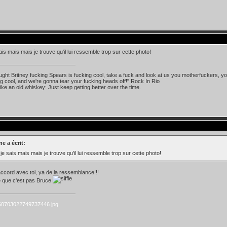
ais mais mais je trouve qu'il lui ressemble trop sur cette photo!
ought Britney fucking Spears is fucking cool, take a fuck and look at us you motherfuckers, you
ing cool, and we're gonna tear your fucking heads off!" Rock In Rio
like an old whiskey: Just keep getting better over the time.
e a écrit:
je sais mais mais je trouve qu'il lui ressemble trop sur cette photo!
accord avec toi, ya de la ressemblance!!!
e que c'est pas Bruce