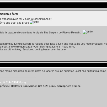
maiden a écrit:
s d'accord avec toi, y a de la ressemblance!!!
sà»re que c'est pas Bruce
ai fais la capture d'écran dans le clip de The Serpent de Rise to Remain...
ought Britney fucking Spears is fucking cool, take a fuck and look at us you motherfuckers, you
ing cool, and we're gonna tear your fucking heads off!" Rock In Rio
like an old whiskey: Just keep getting better over the time.
and même bien dégouté qu'on doive se taper le groupe du filston, c'est pas du tout ma came, ni
prévus : Hellfest / Iron Maiden (27 & 28 juin) / Sonisphere France