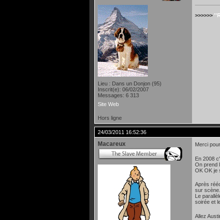
>>>>>>
''
Lieu : Dans un Donjon (95)
Inscrit(e): 06/02/2007
Messages: 6 313
Site Web
Hors ligne
24/03/2011 16:52:36
Macareux
Merci pour 
En 2008 c'é
On prend l
OK OK je 
Après rééc
sur scène
Le parallè
soirée et 
Allez Aust