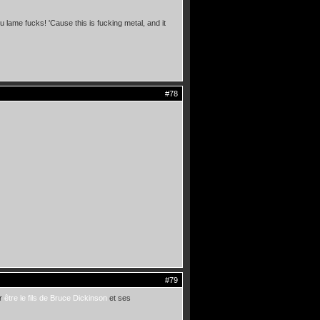
 lame fucks! 'Cause this is fucking metal, and it
#78
#79
ir
être le fils de Bruce Dickinson
et ses