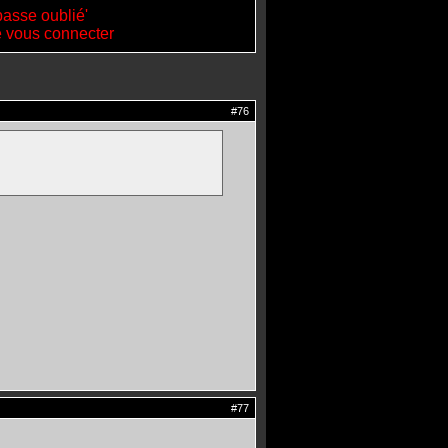
passe oublié'
de vous connecter
#76
#77