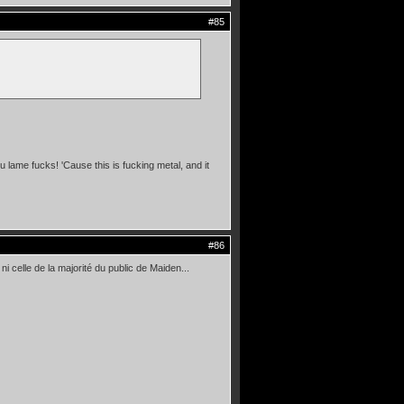
#85
 lame fucks! 'Cause this is fucking metal, and it
#86
 celle de la majorité du public de Maiden...