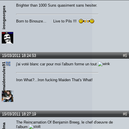
Brighter than 1000 Suns quasiment sans hesiter.
irongeorges
Born to Binouze... Live to Pils !!!
15/03/2011 18:24:53
#5
maidenrules91
j'ai voté blanc car pour moi l'album forme un tout
Iron What?...Iron fucking Maiden That's What!
15/03/2011 18:27:19
#6
The Reincarnation Of Benjamin Breeg, le chef d'oeuvre de
Kylma
l'album