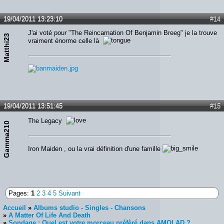
19/04/2011 13:23:10
#14
J'ai voté pour "The Reincarnation Of Benjamin Breeg" je la trouve
Matthi23
vraiment énorme celle là
19/04/2011 13:51:45
#15
The Legacy
Gamma210
Iron Maiden , ou la vrai définition d'une famille
Pages:
1
2
3
4
5
Suivant
Accueil
»
Albums studio - Singles - Chansons
»
A Matter Of Life And Death
»
Sondage : Quel est votre morceau préfèré dans AMOLAD ?