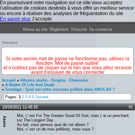
En poursuivant votre navigation sur ce site vous acceptez
l'utilisation de cookies destinés à vous offrir un meilleur service
ou encore à réaliser des analyses de fréquentation du site
En savoir plus
J'accepte
Forum Iron Maiden France
Retour au site
Règlement
S'inscrire
Se connecter
Annonce
IMPORTANT
Si votre ancien mot de passe ne fonctionne pas, utilisez la
fonction 'Mot de passe oublié'
et n'oubliez pas de cliquer sur le lien que vous allez recevoir
avant d'essayer de vous connecter
Accueil
»
Albums studio - Singles - Chansons
»
A Matter Of Life And Death
»
Sondage : Quel est votre morceau préfèré dans AMOLAD ?
Pages:
1
2
3
4
5
Suivant
15/03/2011 11:45:16
#1
Moi, c' est For The Greater Good Of God, mais j' ai un penchant
corey
sur The Longest Day .
Au fait, vous pensez quoi de cet album ?
Moi, c' est un de mes préfèrés, mais vous ?