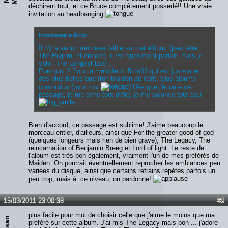
déchirent tout, et ce Bruce complètement possedé!! Une vraie
invitation au headbanging
ironsteven a écrit:
Il n'y a aucun morceau faible sur cet album, (peut être
The Pilgrim, et encore), il est quasiment parfait, mais je
vote "The Longest Day".
Pourquoi ? Pour la mélodie à 5mn33 qui est juste une
des plus belles que Iron Maiden ait écrit, tous albums
confondus (pour moi
) Dès que j'écoute ce
passage, je me sens tout drôle, je me balance tout seul
Bien d'accord, ce passage est sublime! J'aime beaucoup le
morceau entier, d'ailleurs, ainsi que For the greater good of god
(quelques longeurs mais rien de bien grave), The Legacy, The
reincarnation of Benjamin Breeg et Lord of light. Le reste de
l'album est très bon également, vraiment l'un de mes préférés de
Maiden. On pourrait éventuellement reprocher les ambiances peu
variées du disque, ainsi que certains refrains répétés parfois un
peu trop, mais à ce niveau, on pardonne!
15/03/2011 23:00:38
#9
plus facile pour moi de choisir celle que j'aime le moins que ma
préféré sur cette album. J'ai mis The Legacy mais bon ... j'adore