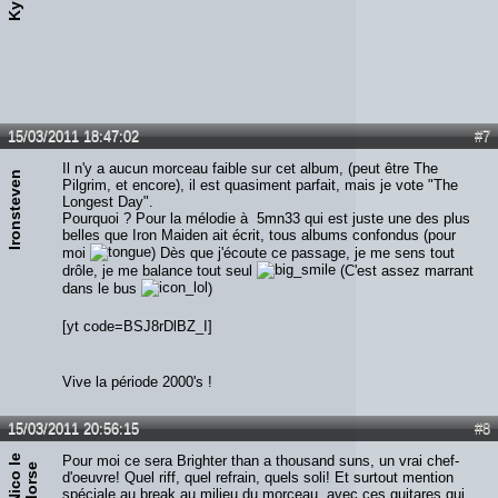
15/03/2011 18:47:02
#7
Il n'y a aucun morceau faible sur cet album, (peut être The
Ironsteven
Pilgrim, et encore), il est quasiment parfait, mais je vote "The
Longest Day".
Pourquoi ? Pour la mélodie à 5mn33 qui est juste une des plus
belles que Iron Maiden ait écrit, tous albums confondus (pour
moi
) Dès que j'écoute ce passage, je me sens tout
drôle, je me balance tout seul
(C'est assez marrant
dans le bus
)
[yt code=BSJ8rDlBZ_I]
Vive la période 2000's !
15/03/2011 20:56:15
#8
N
i
c
o
e
M
o
r
s
Pour moi ce sera Brighter than a thousand suns, un vrai chef-
l
e
d'oeuvre! Quel riff, quel refrain, quels soli! Et surtout mention
spéciale au break au milieu du morceau, avec ces guitares qui