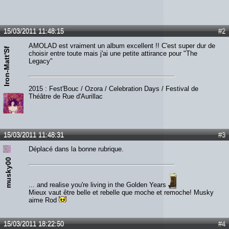
15/03/2011 11:48:15
#2
AMOLAD est vraiment un album excellent !! C'est super dur de
Iron-Matt'Sf
choisir entre toute mais j'ai une petite attirance pour "The
Legacy"
2015 : Fest'Bouc / Ozora / Celebration Days / Festival de
Théâtre de Rue d'Aurillac
15/03/2011 11:48:31
#3
Déplacé dans la bonne rubrique.
musky00
... and realise you're living in the Golden Years
Mieux vaut être belle et rebelle que moche et remoche! Musky
aime Rod
15/03/2011 18:22:50
#4