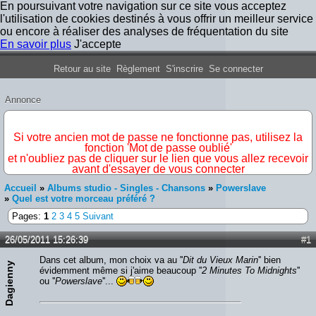
En poursuivant votre navigation sur ce site vous acceptez
l'utilisation de cookies destinés à vous offrir un meilleur service
ou encore à réaliser des analyses de fréquentation du site
En savoir plus
J'accepte
Forum Iron Maiden France
Retour au site
Règlement
S'inscrire
Se connecter
Annonce
IMPORTANT
Si votre ancien mot de passe ne fonctionne pas, utilisez la
fonction 'Mot de passe oublié'
et n'oubliez pas de cliquer sur le lien que vous allez recevoir
avant d'essayer de vous connecter
Accueil
»
Albums studio - Singles - Chansons
»
Powerslave
»
Quel est votre morceau préféré ?
Pages:
1
2
3
4
5
Suivant
26/05/2011 15:26:39
#1
Dans cet album, mon choix va au ''
Dit du Vieux Marin
'' bien
Dagienny
évidemment même si j'aime beaucoup ''
2 Minutes To Midnights
''
ou ''
Powerslave
''...