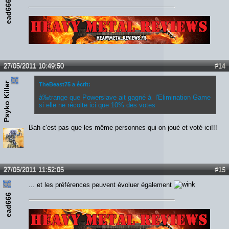
ead666
Lien :
http://heavymetalreviews.fr/
27/05/2011 10:49:50
#14
Psyko Killer
TheBeast75 a écrit:
à‰trange que Powerslave ait gagné à l'Elimination Game
si elle ne récolte ici que 10% des votes
Bah c'est pas que les même personnes qui on joué et voté ici!!!
27/05/2011 11:52:05
#15
... et les préférences peuvent évoluer également
ead666