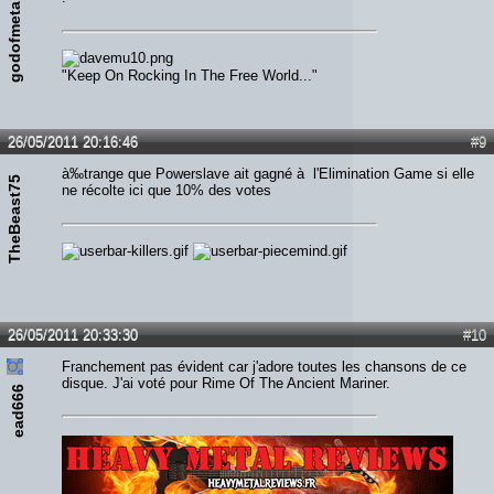
godofmetal25
"Keep On Rocking In The Free World..."
26/05/2011 20:16:46
#9
à‰trange que Powerslave ait gagné à l'Elimination Game si elle
TheBeast75
ne récolte ici que 10% des votes
26/05/2011 20:33:30
#10
Franchement pas évident car j'adore toutes les chansons de ce
disque. J'ai voté pour Rime Of The Ancient Mariner.
ead666