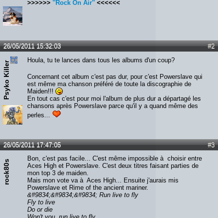
>>>>>>
''Rock On Air''
<<<<<<
26/05/2011 15:32:03
#2
Houla, tu te lances dans tous les albums d'un coup?
Psyko Killer
Concernant cet album c'est pas dur, pour c'est Powerslave qui
est même ma chanson préféré de toute la discographie de
Maiden!!!
En tout cas c'est pour moi l'album de plus dur a départagé les
chansons après Powerslave parce qu'il y a quand même des
perles...
26/05/2011 17:47:05
#3
Bon, c'est pas facile... C'est même impossible à choisir entre
rock80s
Aces High et Powerslave. C'est deux titres faisant parties de
mon top 3 de maiden.
Mais mon vote va à Aces High... Ensuite j'aurais mis
Powerslave et Rime of the ancient mariner.
&#9834;&#9834;&#9834; Run live to fly
Fly to live
Do or die
Won't you, run live to fly