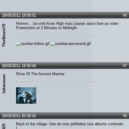
26/05/2011 18:58:01
#6
Hmmm... j'ai voté Aces High mais j'aurais aussi bien pu voter
TheBeast75
Powerslave et 2 Minutes to Midnight
26/05/2011 19:50:42
#7
Rime Of The Ancient Mariner
takarasan
26/05/2011 20:06:41
#8
Back in the village. Une de mes préférées tout albums confondu
!