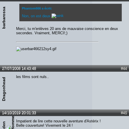
barbarossa
Phantom666 a écrit:
Non, on est deux
Merci, tu m'enlèves 20 ans de mauvaise conscience en deux
secondes. Vraiment, MERCI!;)
27/07/2008 14:43:48
#44
les films sont nuls..
Dragonhead
14/10/2019 20:01:33
#45
Impatient de lire cette nouvelle aventure d'Astérix !
Belle couverture! Vivement le 24 !