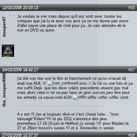
12/02/2008 20:03:13
#36
Je voulais le voir mais depuis qu'il est sorti avec toutes les
trooper47
critiques que j'ai lu et avec vos avis ça ne me donne pas envie
d'aller payer une place de ciné pour ça..Je vais attendre de le
voir en DVD ou autre.
24/02/2008 19:42:17
#37
the_trooper49666
j'ai été voir hier soir le film et franchement ce qu'on m'avait dit
etait vrai.NUL !!!
:sms::/.Je l'ai vu une fois et ça
me suffit.Dejà que les deux volets precedents etaient pas mal
mais alors celui ci ne va pas faire un gros succes,peu être pour
les enfants va savoir.note:6/20
:siffle::siffle::siffle::stolt:
A y est !!! j'en ai toujours rêvé et c'est chose faite....''mon
tatouage"Killers"!!!! et pis 2011 s'annonce des plus
prometteur,17-18-19 juin,le Hellfest,j'y serais !!!! pour Maiden,le
27 et 28(en fosse)j'y serais !!! et à Amneville,j'y serais
également !!!!! alors qui m'aime me suive...Screammmmm
27/02/2008 10:57:37
#38