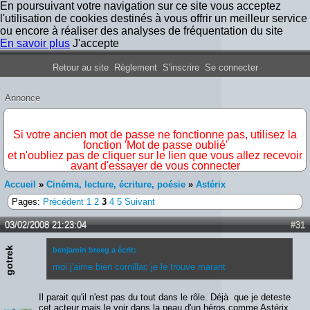
En poursuivant votre navigation sur ce site vous acceptez
l'utilisation de cookies destinés à vous offrir un meilleur service
ou encore à réaliser des analyses de fréquentation du site
En savoir plus
J'accepte
Forum Iron Maiden France
Retour au site
Règlement
S'inscrire
Se connecter
Annonce
IMPORTANT
Si votre ancien mot de passe ne fonctionne pas, utilisez la
fonction 'Mot de passe oublié'
et n'oubliez pas de cliquer sur le lien que vous allez recevoir
avant d'essayer de vous connecter
Accueil
»
Cinéma, lecture, écriture, poésie
»
Astérix
Pages:
Précédent
1
2
3
4
5
Suivant
03/02/2008 21:23:04
#31
gotrek
benjamin breeg a écrit:
moi j'aime bien cornillac je le trouve marant
Il parait qu'il n'est pas du tout dans le rôle. Déjà que je deteste
cet acteur mais le voir dans la peau d'un héros comme Astérix,