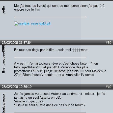
Forrrrr Meeeee!!!!!!
Moi j'ai tout les livres( qui sont de mon père) sinon j'ai pas été
pello
encore voir le film
27/02/2008 21:57:54
#39
the_trooper49666
En tout cas deçu par le film...crois-moi.:(:(:(:(:mad:
A y est !!! j'en ai toujours rêvé et c'est chose faite....''mon
tatouage"Killers"!!!! et pis 2011 s'annonce des plus
prometteur,17-18-19 juin,le Hellfest,j'y serais !!!! pour Maiden,le
27 et 28(en fosse)j'y serais !!! et à Amneville,j'y serais
également !!!!! alors qui m'aime me suive...Screammmmm
Forrrrr Meeeee!!!!!!
28/02/2008 10:36:19
#40
Je n'ai jamais vu un seul Asterix au cinéma, et - mieux - je n'ai
barbarossa
jamais lu un seul Asterix en BD.
Vous le croyez, ca?
Suis-je le seul à être dans ce cas sur ce forum?