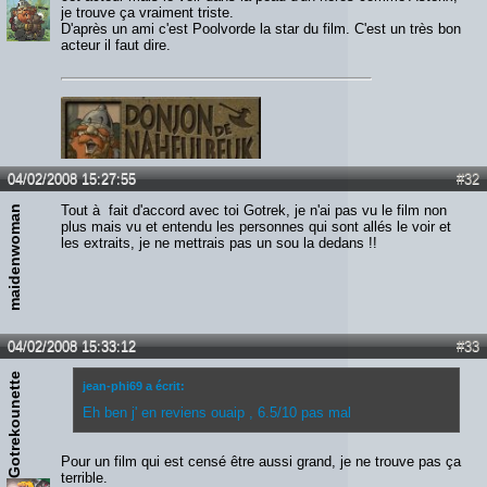
je trouve ça vraiment triste.
D'après un ami c'est Poolvorde la star du film. C'est un très bon
acteur il faut dire.
04/02/2008 15:27:55
#32
Tout à fait d'accord avec toi Gotrek, je n'ai pas vu le film non
maidenwoman
plus mais vu et entendu les personnes qui sont allés le voir et
les extraits, je ne mettrais pas un sou la dedans !!
04/02/2008 15:33:12
#33
Gotrekounette
jean-phi69 a écrit:
Eh ben j' en reviens ouaip , 6.5/10 pas mal
Pour un film qui est censé être aussi grand, je ne trouve pas ça
terrible.