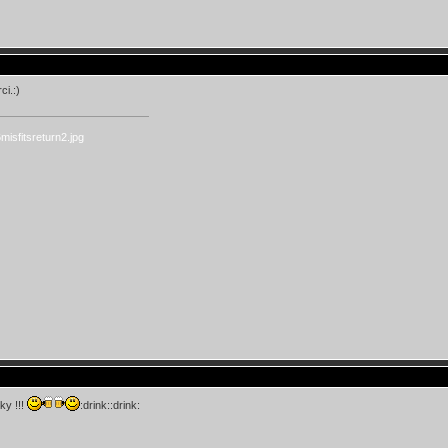
ci.:)
ky !!!
:drink::drink: