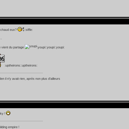
e chaud eux?
:siffle:
..
e vient du partage
:youpi::youpi::youpi:
:uptheirons::uptheirons:
n il n'y avait rien, après non plus d'ailleurs
ky !
ilding empire !