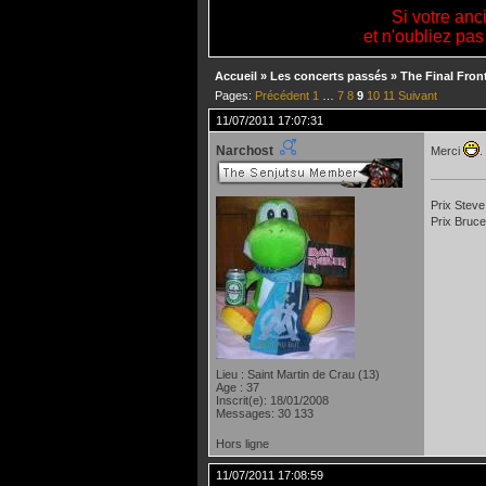
Si votre anc
et n'oubliez pas
Accueil
»
Les concerts passés
»
The Final Fron
Pages:
Précédent
1
…
7
8
9
10
11
Suivant
11/07/2011 17:07:31
Narchost
Merci
.
Prix Steve
Prix Bruce
Lieu : Saint Martin de Crau (13)
Age : 37
Inscrit(e): 18/01/2008
Messages: 30 133
Hors ligne
11/07/2011 17:08:59