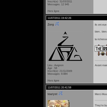
Inscrit(e): 31/03/2011
Messages: 12 945
Hors ligne
11/07/2011 19:42:26
Zorg
ils ont eu
bien.. bien.
la richess
Lieu : Avignon
Avant maide
Age : 58
Inscrit(e): 21/11/2009
Messages: 8 884
Hors ligne
11/07/2011 20:41:58
touryst
Merci Mus
They're bu