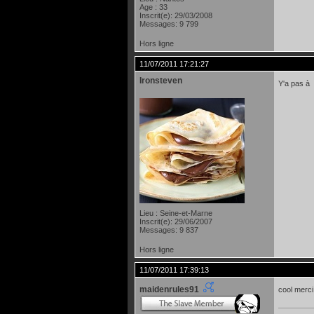
Age : 33
Inscrit(e): 29/03/2008
Messages: 9 799
Hors ligne
11/07/2011 17:21:27
Ironsteven
Y'a pas à 
Lieu : Seine-et-Marne
Inscrit(e): 29/06/2007
Messages: 9 837
Hors ligne
11/07/2011 17:39:13
maidenrules91
cool merc