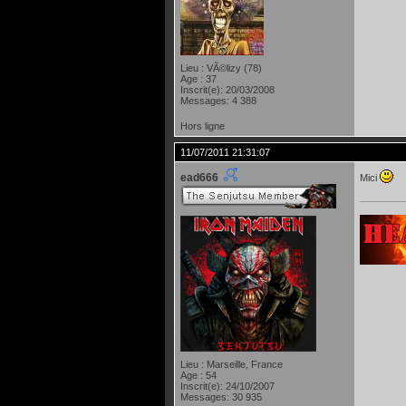
Lieu : VÃ©lizy (78)
Age : 37
Inscrit(e): 20/03/2008
Messages: 4 388
Hors ligne
11/07/2011 21:31:07
ead666
Mici
Lieu : Marseille, France
Age : 54
Inscrit(e): 24/10/2007
Messages: 30 935