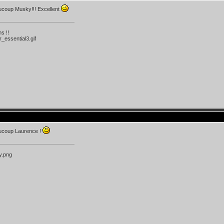
ucoup Musky!!! Excellent
s !!
ucoup Laurence !