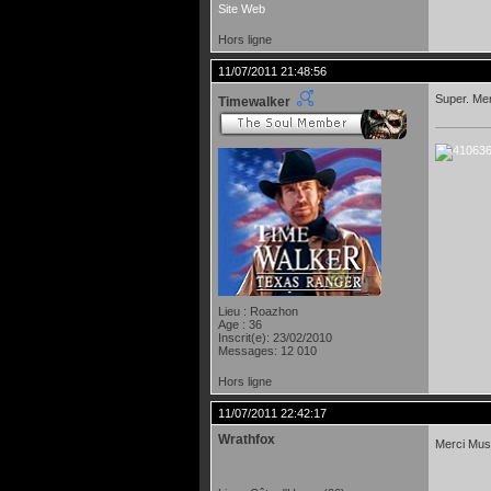
Site Web
Hors ligne
11/07/2011 21:48:56
Super. Mer
Timewalker
Lieu : Roazhon
Age : 36
Inscrit(e): 23/02/2010
Messages: 12 010
Hors ligne
11/07/2011 22:42:17
Wrathfox
Merci Mus