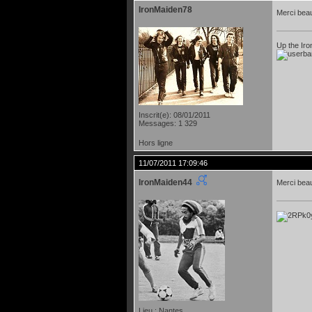
IronMaiden78
Merci bea
Up the Iron
Inscrit(e): 08/01/2011
Messages: 1 329
Hors ligne
11/07/2011 17:09:46
IronMaiden44
Merci bea
Lieu : Nantes