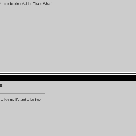
...Iron fucking Maiden That's What!
!!
 to live my life and to be free