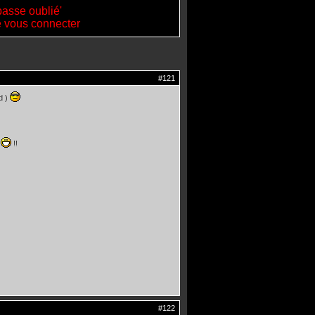
passe oublié'
de vous connecter
#121
ud )
2
!!
#122