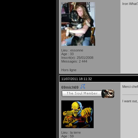
Iron What?
Lieu : essonne
Age : 33
Inscrit(e): 25/01/2008
Messages: 2 444
Hors ligne
11/07/2011 18:11:32
Merci chef!
69mich69
I want out,
Lieu : la terre
Age : 59