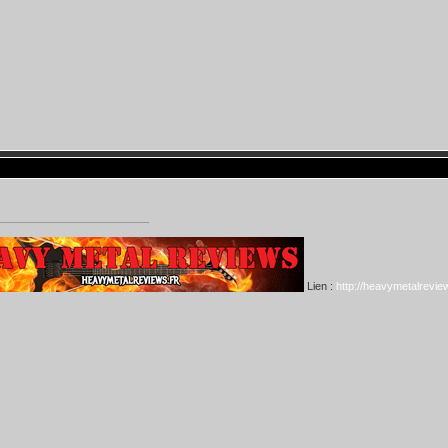
Lien :
http://heavymetalreview