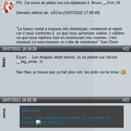
PS: J'ai envie de prêter ma cire épilatoire à Bruce
Dernière édition de: xÃ©na (15/07/2011 17:58:49)
"Le heavy metal a toujours été stéréotypé, condamné et rejeté
car il nous confronte à ce que nous aimerions oublier, il célèbre
ce que nous rejetons tout en nourrissant nos craintes, c'est
pourquoi ça sera toujours un culte de marginaux" Sam Dunn
15/07/2011 18:16:29
#52
Exact ... Les drogues étant bannis, ils se jettent sur l'alcool.
Nikki
. !!!
Nan Nan, je trouve que ça fait plus viril, les poils sur le torse.
.
15/07/2011 19:32:39
#53
xena
Nikki a écrit:
Exact ... Les drogues étant bannis, ils se jettent sur
l'alcool.
. !!!