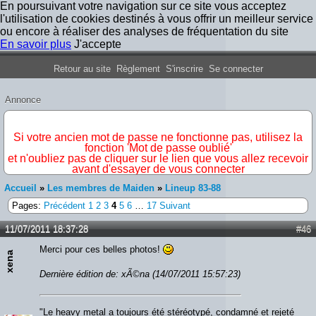
En poursuivant votre navigation sur ce site vous acceptez
l'utilisation de cookies destinés à vous offrir un meilleur service
ou encore à réaliser des analyses de fréquentation du site
En savoir plus
J'accepte
Forum Iron Maiden France
Retour au site
Règlement
S'inscrire
Se connecter
Annonce
IMPORTANT
Si votre ancien mot de passe ne fonctionne pas, utilisez la
fonction 'Mot de passe oublié'
et n'oubliez pas de cliquer sur le lien que vous allez recevoir
avant d'essayer de vous connecter
Accueil
»
Les membres de Maiden
»
Lineup 83-88
Pages:
Précédent
1
2
3
4
5
6
…
17
Suivant
11/07/2011 18:37:28
#46
Merci pour ces belles photos!
xena
Dernière édition de: xÃ©na (14/07/2011 15:57:23)
"Le heavy metal a toujours été stéréotypé, condamné et rejeté