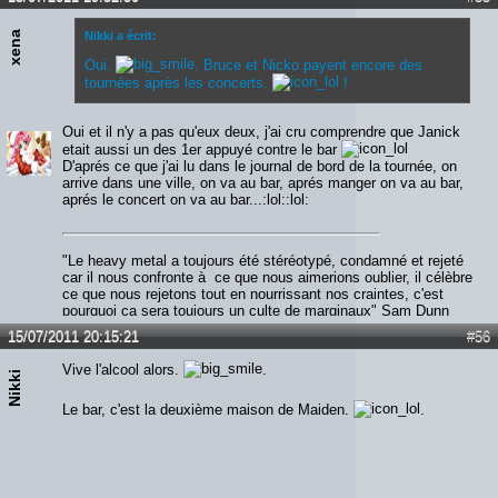
xena
Nikki a écrit:
Oui.
. Bruce et Nicko payent encore des
tournées après les concerts.
!
Oui et il n'y a pas qu'eux deux, j'ai cru comprendre que Janick
etait aussi un des 1er appuyé contre le bar
D'aprés ce que j'ai lu dans le journal de bord de la tournée, on
arrive dans une ville, on va au bar, aprés manger on va au bar,
aprés le concert on va au bar...:lol::lol:
"Le heavy metal a toujours été stéréotypé, condamné et rejeté
car il nous confronte à ce que nous aimerions oublier, il célèbre
ce que nous rejetons tout en nourrissant nos craintes, c'est
pourquoi ça sera toujours un culte de marginaux" Sam Dunn
15/07/2011 20:15:21
#56
Vive l'alcool alors.
.
Nikki
Le bar, c'est la deuxième maison de Maiden.
.