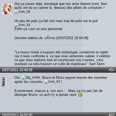
Oui ça j'avais déjà remarqué que nos amis étaient (sont, bien
qu'ils ont du se calmer là dessus) des piliers de comptoirs !
Un peu de poils ça fait viril mais trop de poils tue le poil
Enfin ça c'est un avis personnel
Dernière édition de: xÃ©na (15/07/2011 19:54:08)
"Le heavy metal a toujours été stéréotypé, condamné et rejeté
car il nous confronte à ce que nous aimerions oublier, il célèbre
ce que nous rejetons tout en nourrissant nos craintes, c'est
pourquoi ça sera toujours un culte de marginaux" Sam Dunn
15/07/2011 19:45:05
#54
Oui.
. Bruce et Nicko payent encore des tournées
Nikki
après les concerts.
!
Exactement, chacun à son avis ... Mais ça n'a pas l'air de
déranger Bruce, vu qu'il n'y a jamais rasé.
.
15/07/2011 19:52:50
#55