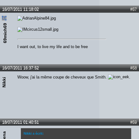
16/07/2011 11:18:02
#57
69mich69
I want out, to live my life and to be free
16/07/2011 16:37:52
#58
Woow, j'ai la même coupe de cheveux que Smith.
.
Nikki
18/07/2011 01:40:51
#59
xena
Nikki a écrit: