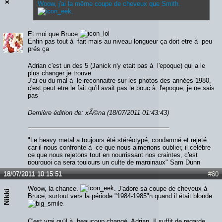
Woow, j'ai la même coupe de cheveux que Smith.
.
Et moi que Bruce
Enfin pas tout à fait mais au niveau longueur ça doit etre à peu
prés ça
Adrian c'est un des 5 (Janick n'y etait pas à l'epoque) qui a le
plus changer je trouve
J'ai eu du mal à le reconnaitre sur les photos des années 1980,
c'est peut etre le fait qu'il avait pas le bouc à l'epoque, je ne sais
pas
Dernière édition de: xÃ©na (18/07/2011 01:43:43)
"Le heavy metal a toujours été stéréotypé, condamné et rejeté
car il nous confronte à ce que nous aimerions oublier, il célèbre
ce que nous rejetons tout en nourrissant nos craintes, c'est
pourquoi ça sera toujours un culte de marginaux" Sam Dunn
18/07/2011 10:15:51
#60
Woow, la chance.
. J'adore sa coupe de cheveux à
Nikki
Bruce, surtout vers la période "1984-1985"n quand il était blonde.
.
C'est vrai qu'il à beaucoup changé, Adrian. Il suffit de regarde