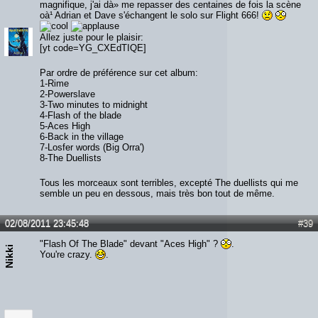
magnifique, j'ai dà» me repasser des centaines de fois la scène
oà¹ Adrian et Dave s'échangent le solo sur Flight 666!
Allez juste pour le plaisir:
[yt code=YG_CXEdTIQE]
Par ordre de préférence sur cet album:
1-Rime
2-Powerslave
3-Two minutes to midnight
4-Flash of the blade
5-Aces High
6-Back in the village
7-Losfer words (Big Orra')
8-The Duellists
Tous les morceaux sont terribles, excepté The duellists qui me
semble un peu en dessous, mais très bon tout de même.
02/08/2011 23:45:48
#39
"Flash Of The Blade" devant "Aces High" ?
.
Nikki
You're crazy.
.