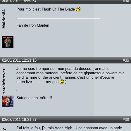
30/07/2011 15:59:37
#34
Pour moi c'est Flash Of The Blade
Maiden84
Fan de Iron Maiden
02/08/2011 12:21:16
#35
Je me suis tromper sur mon post du dessus, j'ai mal lu,
satchforever
concernant mon morceau prefere de ce gigantesque powerslave
Je dirai rime of the ancient mariner, c'est un chef d'oeuvre
et en live........... my god
:)
Satrianement vôtre!!!
02/08/2011 16:21:27
#36
J'ai fais le fou, j'ai mis Aces High ! Une chanson avec un style