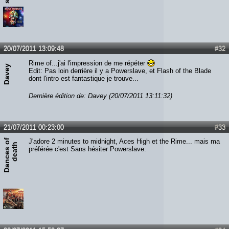
20/07/2011 13:09:48
#32
Rime of...j'ai l'impression de me répéter
Davey
Edit: Pas loin derrière il y a Powerslave, et Flash of the Blade
dont l'intro est fantastique je trouve...
Dernière édition de: Davey (20/07/2011 13:11:32)
21/07/2011 00:23:00
#33
D
a
n
c
e
s
o
f
d
e
a
t
J'adore 2 minutes to midnight, Aces High et the Rime... mais ma
h
préférée c'est Sans hésiter Powerslave.