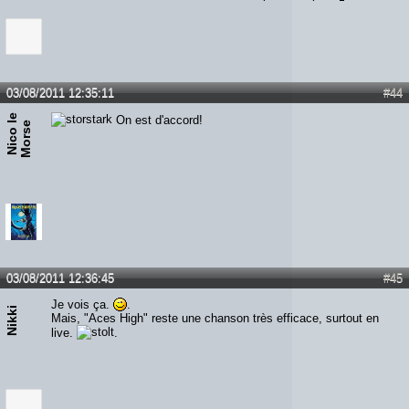
03/08/2011 12:35:11
#44
N
i
c
o
e
M
o
r
s
On est d'accord!
l
e
03/08/2011 12:36:45
#45
Je vois ça.
.
Nikki
Mais, "Aces High" reste une chanson très efficace, surtout en
live.
.