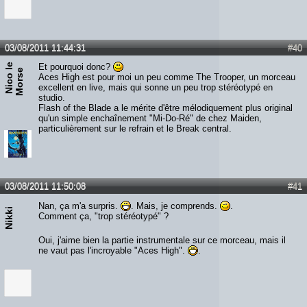
03/08/2011 11:44:31
#40
N
i
c
o
e
M
o
r
s
Et pourquoi donc?
l
e
Aces High est pour moi un peu comme The Trooper, un morceau
excellent en live, mais qui sonne un peu trop stéréotypé en
studio.
Flash of the Blade a le mérite d'être mélodiquement plus original
qu'un simple enchaînement "Mi-Do-Ré" de chez Maiden,
particulièrement sur le refrain et le Break central.
03/08/2011 11:50:08
#41
Nan, ça m'a surpris.
. Mais, je comprends.
.
Nikki
Comment ça, "trop stéréotypé" ?
Oui, j'aime bien la partie instrumentale sur ce morceau, mais il
ne vaut pas l'incroyable "Aces High".
.