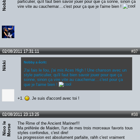
Nobby
particulier, qu'il faut bien savoir jouer pour que ça sonne, sinon ça
vire vite au cauchemar....c'est pour ça que je l'aime bien !
02/08/2011 17:31:11
#37
Nikki
Nobby a écrit:
J'ai fais le fou, j'ai mis Aces High ! Une chanson avec un
style particulier, qu'il faut bien savoir jouer pour que ça
sonne, sinon ça vire vite au cauchemar....c'est pour ça
que je l'aime bien !
+1.
. Je suis d'accord avec toi !
02/08/2011 23:13:25
#38
N
i
c
o
e
M
o
r
s
The Rime of the Ancient Mariner!!!
l
e
Ma préférée de Maiden, l'un de mes trois morceaux favoris tous
styles confondus, c'est dire!
La progression est absolument parfaite, rahh c'est vraiment