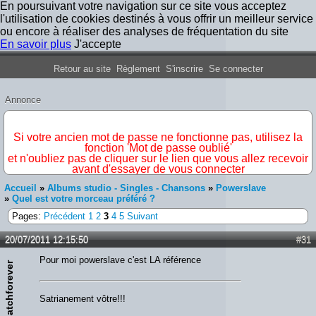
En poursuivant votre navigation sur ce site vous acceptez
l'utilisation de cookies destinés à vous offrir un meilleur service
ou encore à réaliser des analyses de fréquentation du site
En savoir plus
J'accepte
Forum Iron Maiden France
Retour au site
Règlement
S'inscrire
Se connecter
Annonce
IMPORTANT
Si votre ancien mot de passe ne fonctionne pas, utilisez la
fonction 'Mot de passe oublié'
et n'oubliez pas de cliquer sur le lien que vous allez recevoir
avant d'essayer de vous connecter
Accueil
»
Albums studio - Singles - Chansons
»
Powerslave
»
Quel est votre morceau préféré ?
Pages:
Précédent
1
2
3
4
5
Suivant
20/07/2011 12:15:50
#31
Pour moi powerslave c'est LA référence
satchforever
Satrianement vôtre!!!