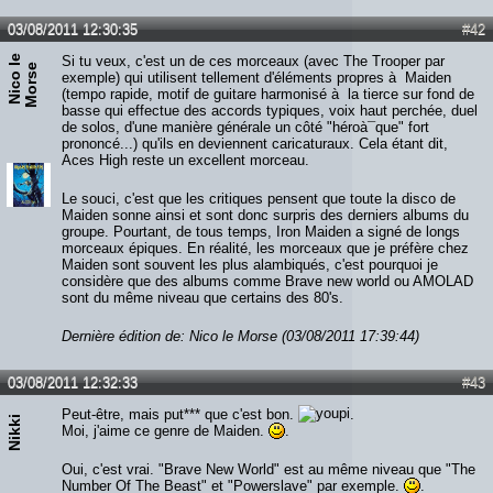
03/08/2011 12:30:35
#42
N
i
c
o
e
M
o
r
s
Si tu veux, c'est un de ces morceaux (avec The Trooper par
l
e
exemple) qui utilisent tellement d'éléments propres à Maiden
(tempo rapide, motif de guitare harmonisé à la tierce sur fond de
basse qui effectue des accords typiques, voix haut perchée, duel
de solos, d'une manière générale un côté "héroà¯que" fort
prononcé...) qu'ils en deviennent caricaturaux. Cela étant dit,
Aces High reste un excellent morceau.
Le souci, c'est que les critiques pensent que toute la disco de
Maiden sonne ainsi et sont donc surpris des derniers albums du
groupe. Pourtant, de tous temps, Iron Maiden a signé de longs
morceaux épiques. En réalité, les morceaux que je préfère chez
Maiden sont souvent les plus alambiqués, c'est pourquoi je
considère que des albums comme Brave new world ou AMOLAD
sont du même niveau que certains des 80's.
Dernière édition de: Nico le Morse (03/08/2011 17:39:44)
03/08/2011 12:32:33
#43
Peut-être, mais put*** que c'est bon.
.
Nikki
Moi, j'aime ce genre de Maiden.
.
Oui, c'est vrai. "Brave New World" est au même niveau que "The
Number Of The Beast" et "Powerslave" par exemple.
.