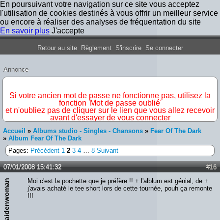
En poursuivant votre navigation sur ce site vous acceptez
l'utilisation de cookies destinés à vous offrir un meilleur service
ou encore à réaliser des analyses de fréquentation du site
En savoir plus
J'accepte
Forum Iron Maiden France
Retour au site
Règlement
S'inscrire
Se connecter
Annonce
IMPORTANT
Si votre ancien mot de passe ne fonctionne pas, utilisez la
fonction 'Mot de passe oublié'
et n'oubliez pas de cliquer sur le lien que vous allez recevoir
avant d'essayer de vous connecter
Accueil
»
Albums studio - Singles - Chansons
»
Fear Of The Dark
»
Album Fear Of The Dark
Pages:
Précédent
1
2
3
4
…
8
Suivant
07/01/2008 15:41:32
#16
Moi c'est la pochette que je préfère !! + l'alblum est génial, de +
maidenwoman
j'avais achaté le tee short lors de cette tournée, pouh ça remonte
!!!