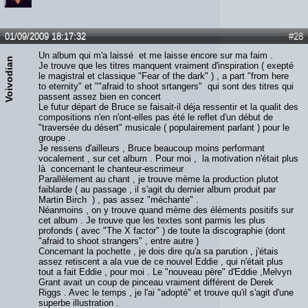
01/09/2009 18:17:32
#28
Un album qui m'a laissé et me laisse encore sur ma faim .
Voivodian
Je trouve que les titres manquent vraiment d'inspiration ( exepté
le magistral et classique "Fear of the dark" ) , a part "from here
to eternity" et ""afraid to shoot srtangers" qui sont des titres qui
passent assez bien en concert
Le futur départ de Bruce se faisait-il déja ressentir et la qualit des
compositions n'en n'ont-elles pas été le reflet d'un début de
"traversée du désert" musicale ( populairement parlant ) pour le
groupe .
Je ressens d'ailleurs , Bruce beaucoup moins performant
vocalement , sur cet album . Pour moi , la motivation n'était plus
là concernant le chanteur-escrimeur
Parallèlement au chant , je trouve mème la production plutot
faiblarde ( au passage , il s'agit du dernier album produit par
Martin Birch ) , pas assez "méchante" .
Néanmoins , on y trouve quand mème des éléments positifs sur
cet album . Je trouve que les textes sont parmis les plus
profonds ( avec "The X factor" ) de toute la discographie (dont
"afraid to shoot strangers" , entre autre )
Concernant la pochette , je dois dire qu'a sa parution , j'étais
assez retiscent a ala vue de ce nouvel Eddie , qui n'était plus
tout a fait Eddie , pour moi . Le "nouveau père" d'Eddie ,Melvyn
Grant avait un coup de pinceau vraiment différent de Derek
Riggs . Avec le temps , je l'ai "adopté" et trouve qu'il s'agit d'une
superbe illustration .