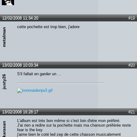
12/02/2008 11:34:20
#19
cette pochette est trop bien, j'adore
metalman
13/02/2008 10:03:34
#20
S'il fallait en garder un ...
justy26
13/02/2008 16:28:17
#21
L'album est très bon même si c'est loin d'etre mon préféré.
takarasan
J'ai rien a redire sur la pochette mais ma chanson préférée reste
fear is the key.
j'aime bien le coté led zep de cette chasson musicalement