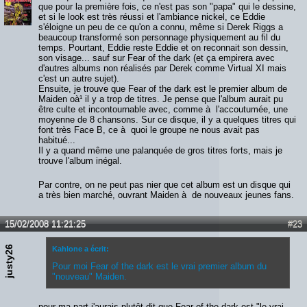
que pour la première fois, ce n'est pas son "papa" qui le dessine,
et si le look est très réussi et l'ambiance nickel, ce Eddie
s'éloigne un peu de ce qu'on a connu, même si Derek Riggs a
beaucoup transformé son personnage physiquement au fil du
temps. Pourtant, Eddie reste Eddie et on reconnait son dessin,
son visage... sauf sur Fear of the dark (et ça empirera avec
d'autres albums non réalisés par Derek comme Virtual XI mais
c'est un autre sujet).
Ensuite, je trouve que Fear of the dark est le premier album de
Maiden oà¹ il y a trop de titres. Je pense que l'album aurait pu
être culte et incontournable avec, comme à l'accoutumée, une
moyenne de 8 chansons. Sur ce disque, il y a quelques titres qui
font très Face B, ce à quoi le groupe ne nous avait pas
habitué...
Il y a quand même une palanquée de gros titres forts, mais je
trouve l'album inégal.
Par contre, on ne peut pas nier que cet album est un disque qui
a très bien marché, ouvrant Maiden à de nouveaux jeunes fans.
15/02/2008 11:21:25
#23
justy26
Kahlone a écrit:
Pour moi Fear of the dark est le vrai premier album du
"nouveau" Maiden.
pour ma part j'aurais plutôt dit que Fear of the dark est "le vrai