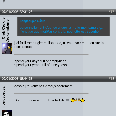
07/01/2008 22:31:25
#17
C
r
o
k
C
r
o
k
e
C
r
o
k
e
m
i
t
a
i
n
l
e
irongeorges a écrit:
personnellement c'est celui que j'aime le moins,mais ça
n'engage que moi!Par contre la pochette est superbe!
j ai failli metrangler en lisant ca, tu vas avoir ma mort sur la
conscience!
spend your days full of emptyness
spend your years full of lonelyness
09/01/2008 18:44:38
#18
désolé,j'te veux pas d'mal,sincèrement...
irongeorges
Born to Binouze... Live to Pils !!!