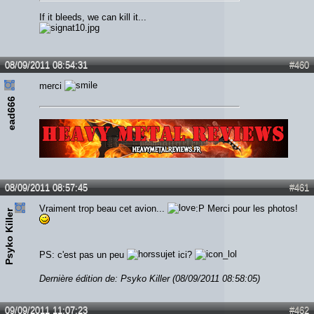
If it bleeds, we can kill it...
08/09/2011 08:54:31
#460
merci
ead666
Lien :
http://heavymetalreviews.fr/
08/09/2011 08:57:45
#461
Vraiment trop beau cet avion...
:P Merci pour les photos!
Psyko Killer
PS: c'est pas un peu
ici?
Dernière édition de: Psyko Killer (08/09/2011 08:58:05)
09/09/2011 11:07:23
#462