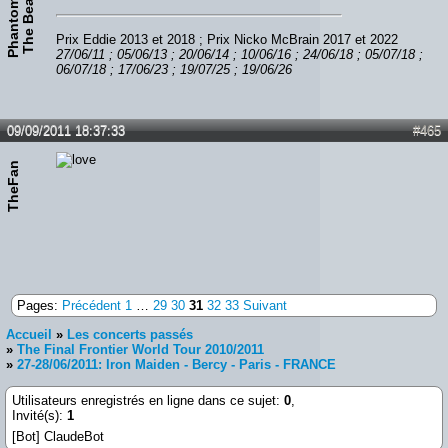
P
h
a
n
t
o
m
O
f
T
h
e
B
e
a
s
t
Prix Eddie 2013 et 2018 ; Prix Nicko McBrain 2017 et 2022
27/06/11 ; 05/06/13 ; 20/06/14 ; 10/06/16 ; 24/06/18 ; 05/07/18 ;
06/07/18 ; 17/06/23 ; 19/07/25 ; 19/06/26
09/09/2011 18:37:33
#465
TheFan
Pages:
Précédent
1
…
29
30
31
32
33
Suivant
Accueil
»
Les concerts passés
»
The Final Frontier World Tour 2010/2011
»
27-28/06/2011: Iron Maiden - Bercy - Paris - FRANCE
Utilisateurs enregistrés en ligne dans ce sujet:
0
,
Invité(s):
1
[Bot] ClaudeBot