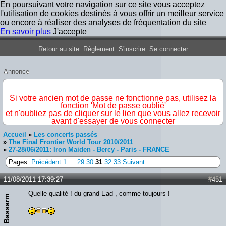
En poursuivant votre navigation sur ce site vous acceptez
l'utilisation de cookies destinés à vous offrir un meilleur service
ou encore à réaliser des analyses de fréquentation du site
En savoir plus
J'accepte
Forum Iron Maiden France
Retour au site
Règlement
S'inscrire
Se connecter
Annonce
IMPORTANT
Si votre ancien mot de passe ne fonctionne pas, utilisez la
fonction 'Mot de passe oublié'
et n'oubliez pas de cliquer sur le lien que vous allez recevoir
avant d'essayer de vous connecter
Accueil
»
Les concerts passés
»
The Final Frontier World Tour 2010/2011
»
27-28/06/2011: Iron Maiden - Bercy - Paris - FRANCE
Pages:
Précédent
1
…
29
30
31
32
33
Suivant
11/08/2011 17:39:27
#451
Quelle qualité ! du grand Ead , comme toujours !
Bassarm