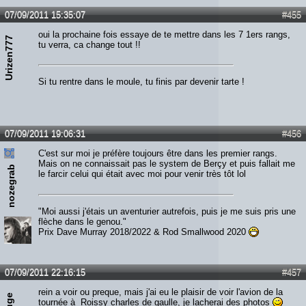
07/09/2011 15:35:07
#455
oui la prochaine fois essaye de te mettre dans les 7 1ers rangs,
Urizen777
tu verra, ca change tout !!
Si tu rentre dans le moule, tu finis par devenir tarte !
07/09/2011 19:06:31
#456
C'est sur moi je préfère toujours être dans les premier rangs.
Mais on ne connaissait pas le system de Berçy et puis fallait me
nozegrab
le farcir celui qui était avec moi pour venir très tôt lol
"Moi aussi j'étais un aventurier autrefois, puis je me suis pris une
flèche dans le genou."
Prix Dave Murray 2018/2022 & Rod Smallwood 2020
07/09/2011 22:16:15
#457
rein a voir ou preque, mais j'ai eu le plaisir de voir l'avion de la
kruge
tournée à Roissy charles de gaulle, je lacherai des photos