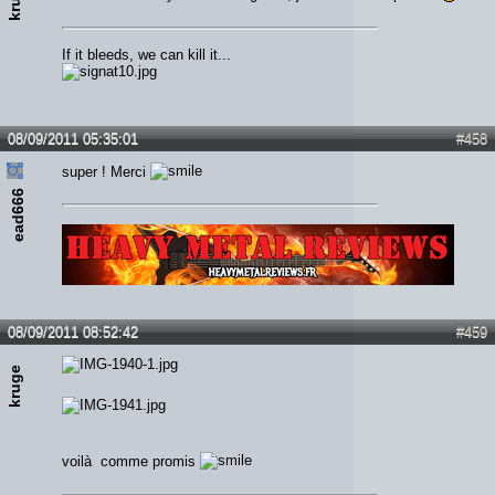
If it bleeds, we can kill it...
08/09/2011 05:35:01
#458
super ! Merci
ead666
Lien :
http://heavymetalreviews.fr/
08/09/2011 08:52:42
#459
kruge
voilà comme promis