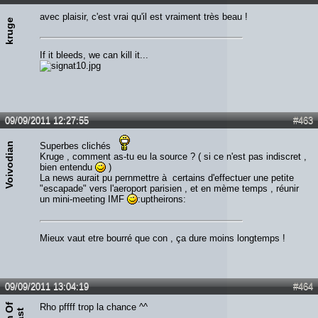
avec plaisir, c'est vrai qu'il est vraiment très beau !
kruge
If it bleeds, we can kill it...
09/09/2011 12:27:55
#463
Voivodian
Superbes clichés
Kruge , comment as-tu eu la source ? ( si ce n'est pas indiscret ,
bien entendu
)
La news aurait pu pernmettre à certains d'effectuer une petite
"escapade" vers l'aeroport parisien , et en mème temps , réunir
un mini-meeting IMF
:uptheirons:
Mieux vaut etre bourré que con , ça dure moins longtemps !
09/09/2011 13:04:19
#464
Rho pffff trop la chance ^^