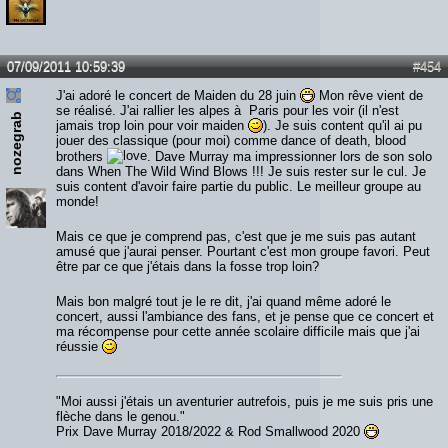
07/09/2011 10:59:39
#454
J'ai adoré le concert de Maiden du 28 juin
Mon rêve vient de
se réalisé. J'ai rallier les alpes à Paris pour les voir (il n'est
nozegrab
jamais trop loin pour voir maiden
). Je suis content qu'il ai pu
jouer des classique (pour moi) comme dance of death, blood
brothers
. Dave Murray ma impressionner lors de son solo
dans When The Wild Wind Blows !!! Je suis rester sur le cul. Je
suis content d'avoir faire partie du public. Le meilleur groupe au
monde!
Mais ce que je comprend pas, c'est que je me suis pas autant
amusé que j'aurai penser. Pourtant c'est mon groupe favori. Peut
être par ce que j'étais dans la fosse trop loin?
Mais bon malgré tout je le re dit, j'ai quand même adoré le
concert, aussi l'ambiance des fans, et je pense que ce concert et
ma récompense pour cette année scolaire difficile mais que j'ai
réussie
"Moi aussi j'étais un aventurier autrefois, puis je me suis pris une
flèche dans le genou."
Prix Dave Murray 2018/2022 & Rod Smallwood 2020