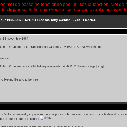
ien mot de passe ne fonctionne pas, utilisez la fonction 'Mot de 
 de cliquer sur le lien que vous allez recevoir avant d'essayer 
Tour 1984/1985
»
13/11/84 : Espace Tony Garnier - Lyon - FRANCE
s, 14 novembre 1984
=C]http://maidenfrance.fr/bibliotheque/agenda/1984/841113-review.jpg[/img]
oncert
=C]http://maidenfrance.fr/bibliotheque/agenda/1984/841113-annonce.jpg[/img]
 to live my life and to be free
à , c'est exactement ça que je recherche pour confirmer mes concerts. Il y a la date du concert, 
erci une fois de plus Michel
 par hasard tu te souviens du journal (le Progrès ou autre) ?