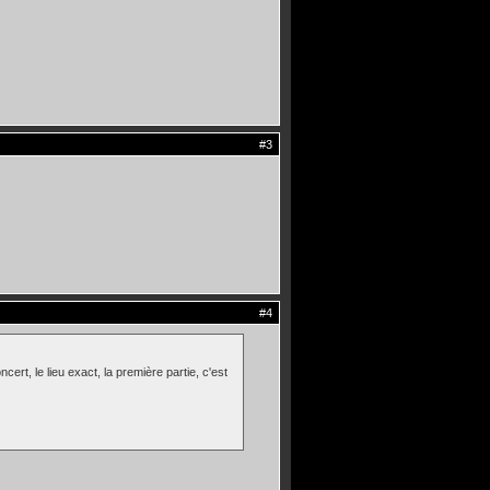
#3
#4
ert, le lieu exact, la première partie, c'est