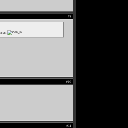
#9
aliste
#10
#11