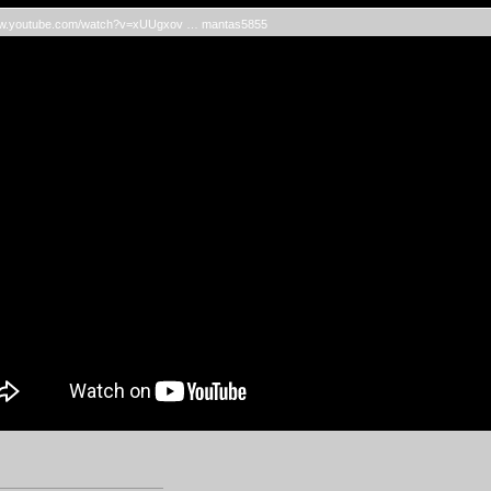
www.youtube.com/watch?v=xUUgxov … mantas5855