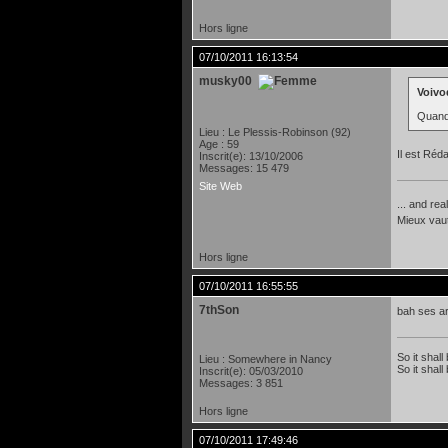
Hors ligne
07/10/2011 16:13:54
musky00
Voivod
Quand 
Lieu : Le Plessis-Robinson (92)
Age : 59
Il est Réd
Inscrit(e): 13/10/2006
Messages: 15 479
Site Web
... and rea
Mieux vau
Hors ligne
07/10/2011 16:55:55
7thSon
bah ses art
So it shall
Lieu : Somewhere in Nancy
So it shall
Inscrit(e): 05/03/2010
Messages: 3 851
Hors ligne
07/10/2011 17:49:46