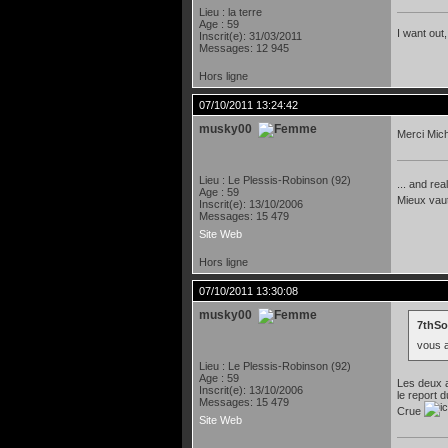
Lieu : la terre
Age : 59
I want out,
Inscrit(e): 31/03/2011
Messages: 12 945
Hors ligne
07/10/2011 13:24:42
musky00
Merci Mic
Lieu : Le Plessis-Robinson (92)
... and rea
Age : 59
Mieux vau
Inscrit(e): 13/10/2006
Messages: 15 479
Site Web
Hors ligne
07/10/2011 13:30:08
musky00
7thSo
vous a
Lieu : Le Plessis-Robinson (92)
Age : 59
Les deux a
Inscrit(e): 13/10/2006
le report 
Messages: 15 479
Crue
Site Web