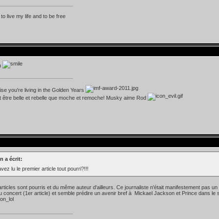
 to live my life and to be free
h
lise you're living in the Golden Years
t être belle et rebelle que moche et remoche! Musky aime Rod
n a écrit:
vez lu le premier article tout pourri?!!!
rticles sont pourris et du même auteur d'ailleurs. Ce journaliste n'était manifestement pas un
du concert (1er article) et semble prédire un avenir bref à Mickael Jackson et Prince dans l