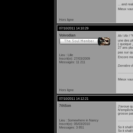
... and rea
Mieux vau
Hors ligne
07/10/2011 14:10:29
Voivodian
Ah ! Ah ! 
une des pl
( quoique ,
27 ans plu
pas sur que
Lieu : Lille
Encore me
Inscrit(e): 27/03/2009
Messages: 11 211
Dernière é
Mieux vaut
Hors ligne
07/10/2011 14:12:21
7thSon
J'avoue qu
N'empêche 
grosse pair
Lieu : Somewhere in Nancy
Inscrit(e): 05/03/2010
So it shall
Messages: 3 851
So it shall