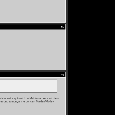
#5
#6
 visionnaire qui met Iron Maiden au rencart dans
e second annonçant le concert Maiden/Motley