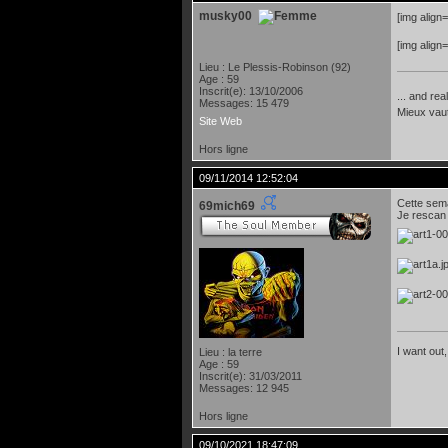
musky00
[img align
[img align
Lieu : Le Plessis-Robinson (92)
Age : 59
Inscrit(e): 13/10/2006
... and rea
Messages: 15 479
Mieux vau
Site Web
Hors ligne
09/11/2014 12:52:04
Cette sema
69mich69
Je rescan l
I want out,
Lieu : la terre
Age : 59
Inscrit(e): 31/03/2011
Messages: 12 945
Hors ligne
09/10/2021 18:47:09