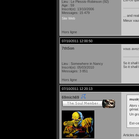
Lieu : Le Plessis-Robinson (92)
Age : 59
Inscrit(e): 13/10/2006
Messages: 15 479
... and rea
Site Web
Mieux vau
Hors ligne
07/10/2011 12:00:50
7thSon
vous avez l
So it shall
Lieu : Somewhere in Nancy
So it shall
Inscrit(e): 05/03/2010
Messages: 3 851
Hors ligne
07/10/2011 12:20:13
69mich69
musky
Alors 
génial
Un gra
Est-ce
Articles d