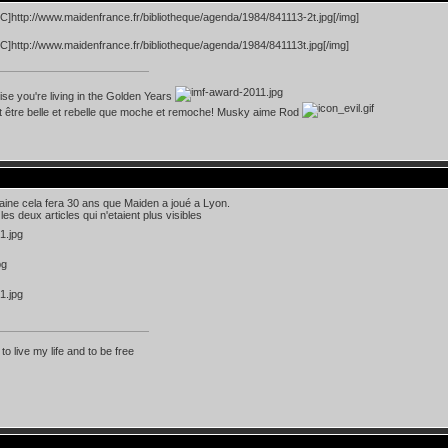
=C]http://www.maidenfrance.fr/bibliotheque/agenda/1984/841113-2t.jpg[/img]
=C]http://www.maidenfrance.fr/bibliotheque/agenda/1984/841113t.jpg[/img]
lise you're living in the Golden Years
t être belle et rebelle que moche et remoche! Musky aime Rod
ine cela fera 30 ans que Maiden a joué a Lyon.
es deux articles qui n'etaient plus visibles
 to live my life and to be free