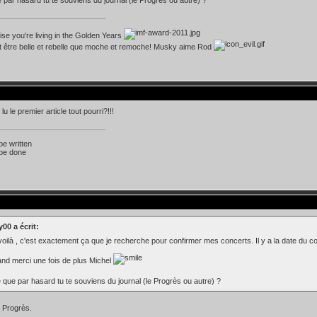
lise you're living in the Golden Years
t être belle et rebelle que moche et remoche! Musky aime Rod
u le premier article tout pourri?!!!
 be written
 be done
00 a écrit:
voilà , c'est exactement ça que je recherche pour confirmer mes concerts. Il y a la date du conc
.
nd merci une fois de plus Michel
 que par hasard tu te souviens du journal (le Progrès ou autre) ?
u Progrès.