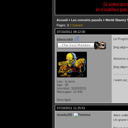
Si votre anc
et n'oubliez pas
Accueil
»
Les concerts passés
»
World Slavery 
Pages:
1
2
Suivant
07/10/2011 08:12:00
Le Progrè
69mich69
[img align
Annonce c
[img align
I want out,
Lieu : la terre
Age : 59
Inscrit(e): 31/03/2011
Messages: 12 945
Hors ligne
07/10/2011 11:25:51
musky00
Alors voil
Un grand m
Est-ce que