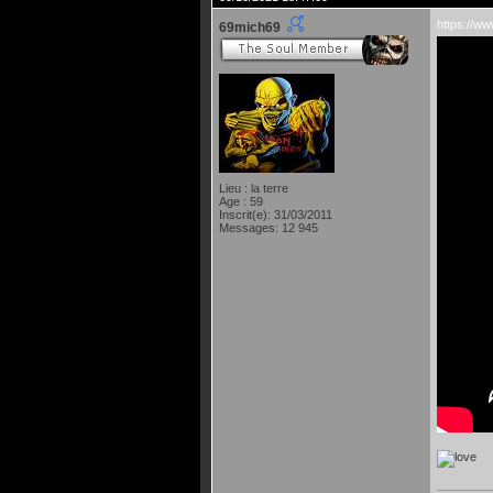
https://
69mich69
Lieu : la terre
Age : 59
Inscrit(e): 31/03/2011
Messages: 12 945