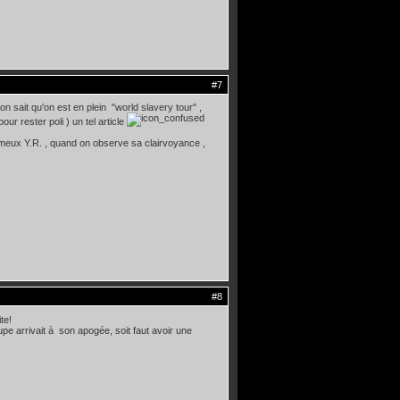
#7
on sait qu'on est en plein "world slavery tour" ,
r rester poli ) un tel article
 fameux Y.R. , quand on observe sa clairvoyance ,
#8
te!
e arrivait à son apogée, soit faut avoir une