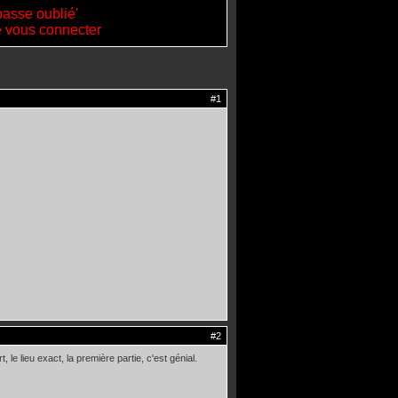
passe oublié'
de vous connecter
#1
#2
le lieu exact, la première partie, c'est génial.