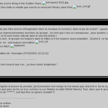
lise you're living in the Golden Years
t être belle et rebelle que moche et remoche! Musky aime Rod
"Ne pas faire preuve d'imagination dans la musique et (surtout ) dans le jeu de scène" : quand 
us impressionnantes tournées du groupe , on sent que c'est un connaisseur , pour pondre ( pou
 on le sent moins ridicule dans le second article )
s tard , le groupe est toujours dans le milieu et il est toujours aussi populaire . Quand à ce
 lui , soit toujours journaliste
rci Mich
dition de: Voivodian (07/10/2011 14:12:21)
 etre bourré que con , ça dure moins longtemps !
'après la lecture du premier, j'ai économisé mon temps et n'ai meme pas cherché à lire la sui
que pour écrire un truc comme ca sur Maiden en plein World Slavery Tour, alors que le group
e de ********, soit faut être un ignare complet !!!
 be written
 be done