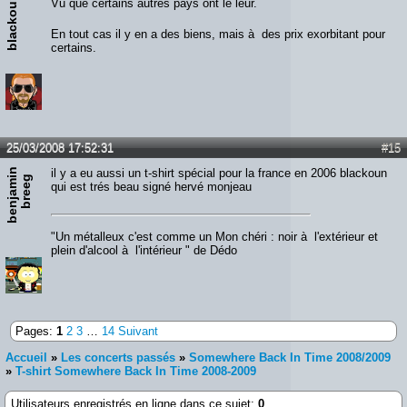
blackoum
Vu que certains autres pays ont le leur.
En tout cas il y en a des biens, mais à des prix exorbitant pour
certains.
25/03/2008 17:52:31
#15
b
e
n
j
a
m
n
b
r
e
e
il y a eu aussi un t-shirt spécial pour la france en 2006 blackoun
i
g
qui est trés beau signé hervé monjeau
"Un métalleux c'est comme un Mon chéri : noir à l'extérieur et
plein d'alcool à l'intérieur " de Dédo
Pages:
1
2
3
…
14
Suivant
Accueil
»
Les concerts passés
»
Somewhere Back In Time 2008/2009
»
T-shirt Somewhere Back In Time 2008-2009
Utilisateurs enregistrés en ligne dans ce sujet:
0
,