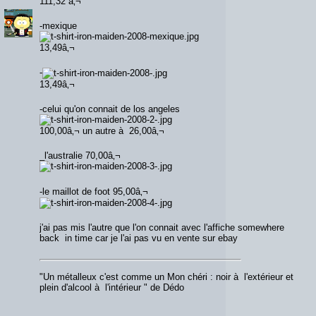
111,32 â‚¬
-mexique
13,49â‚¬
-
13,49â‚¬
-celui qu'on connait de los angeles
100,00â‚¬ un autre à 26,00â‚¬
_l'australie 70,00â‚¬
-le maillot de foot 95,00â‚¬
j'ai pas mis l'autre que l'on connait avec l'affiche somewhere
back in time car je l'ai pas vu en vente sur ebay
"Un métalleux c'est comme un Mon chéri : noir à l'extérieur et
plein d'alcool à l'intérieur " de Dédo