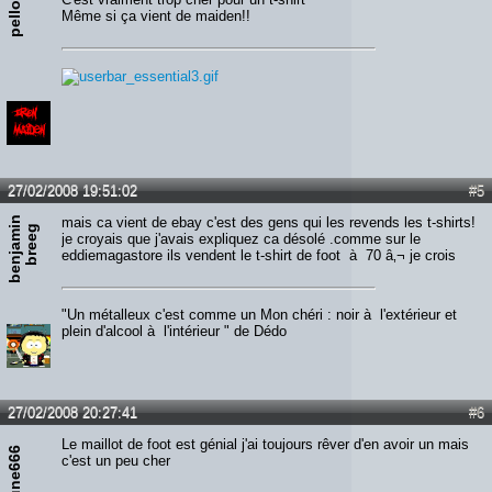
pello
Même si ça vient de maiden!!
27/02/2008 19:51:02
#5
b
e
n
j
a
m
n
b
r
e
e
mais ca vient de ebay c'est des gens qui les revends les t-shirts!
i
g
je croyais que j'avais expliquez ca désolé .comme sur le
eddiemagastore ils vendent le t-shirt de foot à 70 â‚¬ je crois
"Un métalleux c'est comme un Mon chéri : noir à l'extérieur et
plein d'alcool à l'intérieur " de Dédo
27/02/2008 20:27:41
#6
Le maillot de foot est génial j'ai toujours rêver d'en avoir un mais
june666
c'est un peu cher