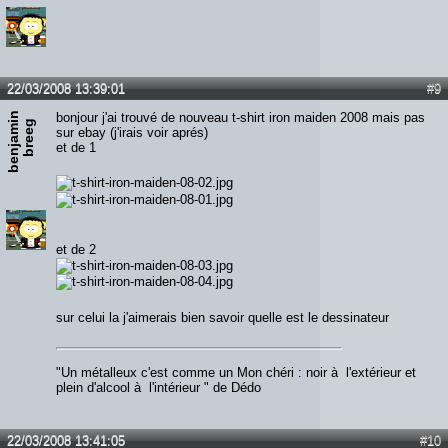
22/03/2008 13:39:01
#9
b
e
n
j
a
m
n
b
r
e
e
bonjour j'ai trouvé de nouveau t-shirt iron maiden 2008 mais pas
i
g
sur ebay (j'irais voir aprés)
et de 1
et de 2
sur celui la j'aimerais bien savoir quelle est le dessinateur
"Un métalleux c'est comme un Mon chéri : noir à l'extérieur et
plein d'alcool à l'intérieur " de Dédo
22/03/2008 13:41:05
#10