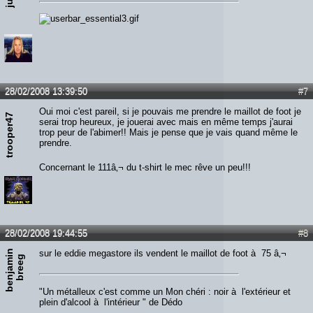
28/02/2008 13:39:50
#7
Oui moi c'est pareil, si je pouvais me prendre le maillot de foot je
trooper47
serai trop heureux, je jouerai avec mais en même temps j'aurai
trop peur de l'abimer!! Mais je pense que je vais quand même le
prendre.
Concernant le 111â‚¬ du t-shirt le mec rêve un peu!!!
28/02/2008 19:44:55
#8
b
e
n
j
a
m
n
b
r
e
e
sur le eddie megastore ils vendent le maillot de foot à 75 â‚¬
i
g
"Un métalleux c'est comme un Mon chéri : noir à l'extérieur et
plein d'alcool à l'intérieur " de Dédo