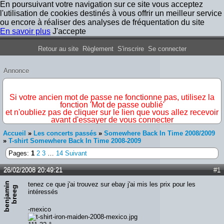
En poursuivant votre navigation sur ce site vous acceptez
l'utilisation de cookies destinés à vous offrir un meilleur service
ou encore à réaliser des analyses de fréquentation du site
En savoir plus
J'accepte
Forum Iron Maiden France
Retour au site
Règlement
S'inscrire
Se connecter
Annonce
IMPORTANT
Si votre ancien mot de passe ne fonctionne pas, utilisez la
fonction 'Mot de passe oublié'
et n'oubliez pas de cliquer sur le lien que vous allez recevoir
avant d'essayer de vous connecter
Accueil
»
Les concerts passés
»
Somewhere Back In Time 2008/2009
»
T-shirt Somewhere Back In Time 2008-2009
Pages:
1
2
3
…
14
Suivant
26/02/2008 20:49:21
#1
b
e
n
j
a
m
n
b
r
e
e
tenez ce que j'ai trouvez sur ebay j'ai mis les prix pour les
i
g
intéressés
-mexico