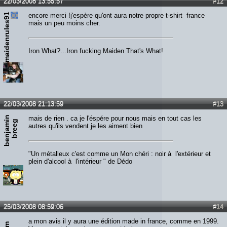
22/03/2008 13:55:57
#12
maidenrules91
encore merci !j'espère qu'ont aura notre propre t-shirt france
mais un peu moins cher.
Iron What?...Iron fucking Maiden That's What!
22/03/2008 21:13:59
#13
b
e
n
j
a
m
n
b
r
e
e
mais de rien . ca je l'éspére pour nous mais en tout cas les
i
g
autres qu'ils vendent je les aiment bien
"Un métalleux c'est comme un Mon chéri : noir à l'extérieur et
plein d'alcool à l'intérieur " de Dédo
25/03/2008 08:59:06
#14
a mon avis il y aura une édition made in france, comme en 1999.