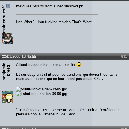
maidenrules91
merci les t-shirts sont super bien!:youpi:
Iron What?...Iron fucking Maiden That's What!
22/03/2008 13:45:55
#11
b
e
n
j
a
m
n
b
r
e
e
Attend maidenrules ce n'est pas fini
i
g
Et sur ebay un t-shirt pour les candiens qui devront les ravirs
mais avec un prix qui ne leur feront pas sourir 60â‚¬
"Un métalleux c'est comme un Mon chéri : noir à l'extérieur et
plein d'alcool à l'intérieur " de Dédo