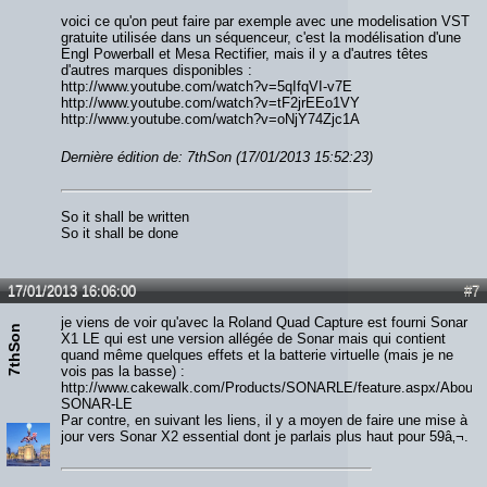
voici ce qu'on peut faire par exemple avec une modelisation VST
gratuite utilisée dans un séquenceur, c'est la modélisation d'une
Engl Powerball et Mesa Rectifier, mais il y a d'autres têtes
d'autres marques disponibles :
http://www.youtube.com/watch?v=5qIfqVI-v7E
http://www.youtube.com/watch?v=tF2jrEEo1VY
http://www.youtube.com/watch?v=oNjY74Zjc1A
Dernière édition de: 7thSon (17/01/2013 15:52:23)
So it shall be written
So it shall be done
17/01/2013 16:06:00
#7
je viens de voir qu'avec la Roland Quad Capture est fourni Sonar
7thSon
X1 LE qui est une version allégée de Sonar mais qui contient
quand même quelques effets et la batterie virtuelle (mais je ne
vois pas la basse) :
http://www.cakewalk.com/Products/SONARLE/feature.aspx/About-
SONAR-LE
Par contre, en suivant les liens, il y a moyen de faire une mise à
jour vers Sonar X2 essential dont je parlais plus haut pour 59â‚¬.