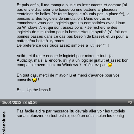
Et puis enfin, il me manque plusieurs instruments et comme j'ai
pas envie d'acheter une basse ou une batterie à plusieurs
centaines de balles (de toute façon je n'aurais pas la place ^^), je
pensais à des logiciels de simulation. Dans ce cas en
connaissez vous des logiciels gratuits compatibles avec Linux
ou Windows 7, et qui sont assez bons ? Je recherche des
logiciels de simulation pour la basse et/ou le synthé (s'il fait des
bonnes basses dans ce cas pas besoin de basse), et un pour la
batterie/ou boite à rythmes.
De préférence des trucs assez simples à utiliser ^^ !
Voilà , et il reste encore le logiciel pour mixer le tout, j'ai
Audacity, mais là encore, s'il y a un logiciel gratuit et assez bon
compatible avec Linux ou WIndows 7, n'hésitez pas
!
En tout cas, merci de m'avoir lu et merci d'avance pour vos
conseils
!
Et ... Up the Irons !!
16/01/2013 23:50:39
#2
Pas facile a dire par message!!tu devrais aller voir les tutoriels
nicolenclume
sur aufiofanzine ou tout est expliqué en détail selon les config