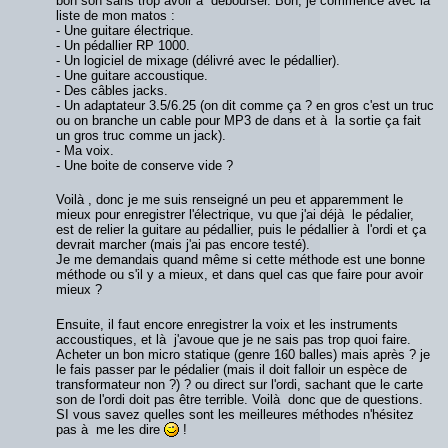
bon son sans trop avoir à débourser. Bon, je commence avec la
liste de mon matos :
- Une guitare électrique.
- Un pédallier RP 1000.
- Un logiciel de mixage (délivré avec le pédallier).
- Une guitare accoustique.
- Des câbles jacks.
- Un adaptateur 3.5/6.25 (on dit comme ça ? en gros c'est un truc
ou on branche un cable pour MP3 de dans et à la sortie ça fait
un gros truc comme un jack).
- Ma voix.
- Une boite de conserve vide ?
Voilà , donc je me suis renseigné un peu et apparemment le
mieux pour enregistrer l'électrique, vu que j'ai déjà le pédalier,
est de relier la guitare au pédallier, puis le pédallier à l'ordi et ça
devrait marcher (mais j'ai pas encore testé).
Je me demandais quand même si cette méthode est une bonne
méthode ou s'il y a mieux, et dans quel cas que faire pour avoir
mieux ?
Ensuite, il faut encore enregistrer la voix et les instruments
accoustiques, et là j'avoue que je ne sais pas trop quoi faire.
Acheter un bon micro statique (genre 160 balles) mais après ? je
le fais passer par le pédalier (mais il doit falloir un espèce de
transformateur non ?) ? ou direct sur l'ordi, sachant que le carte
son de l'ordi doit pas être terrible. Voilà donc que de questions.
SI vous savez quelles sont les meilleures méthodes n'hésitez
pas à me les dire
!