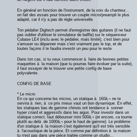
En général en fonction de l'instrument, de la voix du chanteur...
on fait des essais pour trouver un couple micro/preampli le plus
adapté, car il n'y a pas de règle universelle.
Ton pédalier Digitech permet d'enregistrer des guitares (il ne faut
pas oublier d'utiliser le simulateur de baffle) sur le séquenceur
Cubase LE4 (inclu avec le pédalier, mais limité), c'est bien pour
s'amuser ou dépanner mais c'est vraiment pas le top, et de
toutes façons il te faudra investir un peu pour le reste.
Dans ton cas, si tu veux commencer à faire de bonnes petites
maquettes à la maison (que tu pourras faire évoluer par la suite),
il faut essayer de te trouver une petite config de base
polyvalente.
CONFIG DE BASE
* Le micro
En ce qui concerne les micros, un statique à 160â‚¬ ne te
servira à rien, à ce prix mieux vaut un bon dynamique. En effet,
les statiques bas de gamme chinois ont tendance à sonner
hyper criard et aggressifs dans les aigus. Pour investir dans un
statique correct, faut débourser mini 500â‚¬ (et encore, ca tourne
plutôt au delà de 1000â‚¬ pour le haut de gamme). Le problème
d'un statique à la maison c'est également qu'il est très sensible
à l'acoustique de la pièce. Et comme par définition à la maison
tu n'est pas dans une pièce traitée comme un studio...