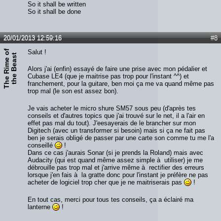
So it shall be written
So it shall be done
20/01/2013 12:59:16
#8
T
h
e
R
i
m
e
o
f
t
h
e
B
e
a
s
Salut !
t
Alors j'ai (enfin) essayé de faire une prise avec mon pédalier et
Cubase LE4 (que je maitrise pas trop pour l'instant ^^) et
franchement, pour la guitare, ben moi ça me va quand même pas
trop mal (le son est assez bon).
Je vais acheter le micro shure SM57 sous peu (d'après tes
conseils et d'autres topics que j'ai trouvé sur le net, il a l'air en
effet pas mal du tout). J'eesayerais de le brancher sur mon
Digitech (avec un transformer si besoin) mais si ça ne fait pas
ben je serais obligé de passer par une carte son comme tu me l'a
conseillé
!
Dans ce cas j'aurais Sonar (si je prends la Roland) mais avec
Audacity (qui est quand même assez simple à utiliser) je me
débrouille pas trop mal et j'arrive même à rectifier des erreurs
lorsque j'en fais à la gratte donc pour l'instant je préfère ne pas
acheter de logiciel trop cher que je ne maitriserais pas
!
En tout cas, merci pour tous tes conseils, ça a éclairé ma
lanterne
!