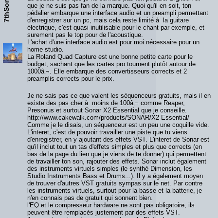
7thSon
que je ne suis pas fan de la marque. Quoi qu'il en soit, ton
pédalier embarque une interface audio et un preampli permettant
d'enregistrer sur un pc, mais cela reste limité à la guitare
électrique, c'est quasi inutilisable pour le chant par exemple, et
surement pas le top pour de l'acoustique.
L'achat d'une interface audio est pour moi nécessaire pour un
home studio.
La Roland Quad Capture est une bonne petite carte pour le
budget, sachant que les cartes pro tournent plutôt autour de
1000â‚¬. Elle embarque des convertisseurs corrects et 2
preamplis corrects pour le prix.
Je ne sais pas ce que valent les séquenceurs gratuits, mais il en
existe des pas cher à moins de 100â‚¬ comme Reaper,
Presonus et surtout Sonar X2 Essential que je conseille.
http://www.cakewalk.com/products/SONAR/X2-Essential/
Comme je le disais, un séquenceur est un peu une coquille vide.
L'interet, c'est de pouvoir travailler une piste que tu viens
d'enregistrer, en y ajoutant des effets VST. L'interet de Sonar est
qu'il inclut tout un tas d'effets simples et plus que corrects (en
bas de la page du lien que je viens de te donner) qui permettent
de travailler ton son, rajouter des effets. Sonar inclut également
des instruments virtuels simples (le synthé Dimension, les
Studio Instruments Bass et Drums...). Il y a également moyen
de trouver d'autres VST gratuits sympas sur le net. Par contre
les instruments virtuels, surtout pour la basse et la batterie, je
n'en connais pas de gratuit qui sonnent bien.
l'EQ et le compresseur hardware ne sont pas obligatoire, ils
peuvent être remplacés justement par des effets VST.