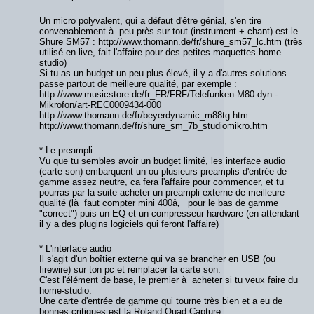
Un micro polyvalent, qui a défaut d'être génial, s'en tire
convenablement à peu près sur tout (instrument + chant) est le
Shure SM57 : http://www.thomann.de/fr/shure_sm57_lc.htm (très
utilisé en live, fait l'affaire pour des petites maquettes home
studio)
Si tu as un budget un peu plus élevé, il y a d'autres solutions
passe partout de meilleure qualité, par exemple :
http://www.musicstore.de/fr_FR/FRF/Telefunken-M80-dyn.-
Mikrofon/art-REC0009434-000
http://www.thomann.de/fr/beyerdynamic_m88tg.htm
http://www.thomann.de/fr/shure_sm_7b_studiomikro.htm
* Le preampli
Vu que tu sembles avoir un budget limité, les interface audio
(carte son) embarquent un ou plusieurs preamplis d'entrée de
gamme assez neutre, ca fera l'affaire pour commencer, et tu
pourras par la suite acheter un preampli externe de meilleure
qualité (là faut compter mini 400â‚¬ pour le bas de gamme
"correct") puis un EQ et un compresseur hardware (en attendant
il y a des plugins logiciels qui feront l'affaire)
* L'interface audio
Il s'agit d'un boîtier externe qui va se brancher en USB (ou
firewire) sur ton pc et remplacer la carte son.
C'est l'élément de base, le premier à acheter si tu veux faire du
home-studio.
Une carte d'entrée de gamme qui tourne très bien et a eu de
bonnes critiques est la Roland Quad Capture :