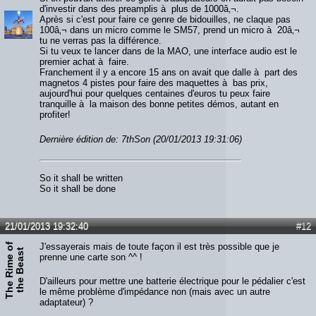
d'investir dans des preamplis à plus de 1000â‚¬.
Après si c'est pour faire ce genre de bidouilles, ne claque pas
100â‚¬ dans un micro comme le SM57, prend un micro à 20â‚¬
tu ne verras pas la différence.
Si tu veux te lancer dans de la MAO, une interface audio est le
premier achat à faire.
Franchement il y a encore 15 ans on avait que dalle à part des
magnetos 4 pistes pour faire des maquettes à bas prix,
aujourd'hui pour quelques centaines d'euros tu peux faire
tranquille à la maison des bonne petites démos, autant en
profiter!
Dernière édition de: 7thSon (20/01/2013 19:31:06)
So it shall be written
So it shall be done
21/01/2013 19:32:40
#12
T
h
e
R
i
m
e
o
f
t
h
e
B
e
a
s
J'essayerais mais de toute façon il est très possible que je
t
prenne une carte son ^^ !
D'ailleurs pour mettre une batterie électrique pour le pédalier c'est
le même problème d'impédance non (mais avec un autre
adaptateur) ?