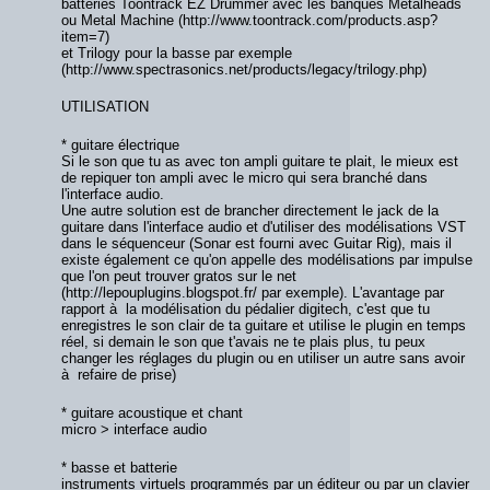
batteries Toontrack EZ Drummer avec les banques Metalheads
ou Metal Machine (http://www.toontrack.com/products.asp?
item=7)
et Trilogy pour la basse par exemple
(http://www.spectrasonics.net/products/legacy/trilogy.php)
UTILISATION
* guitare électrique
Si le son que tu as avec ton ampli guitare te plait, le mieux est
de repiquer ton ampli avec le micro qui sera branché dans
l'interface audio.
Une autre solution est de brancher directement le jack de la
guitare dans l'interface audio et d'utiliser des modélisations VST
dans le séquenceur (Sonar est fourni avec Guitar Rig), mais il
existe également ce qu'on appelle des modélisations par impulse
que l'on peut trouver gratos sur le net
(http://lepouplugins.blogspot.fr/ par exemple). L'avantage par
rapport à la modélisation du pédalier digitech, c'est que tu
enregistres le son clair de ta guitare et utilise le plugin en temps
réel, si demain le son que t'avais ne te plais plus, tu peux
changer les réglages du plugin ou en utiliser un autre sans avoir
à refaire de prise)
* guitare acoustique et chant
micro > interface audio
* basse et batterie
instruments virtuels programmés par un éditeur ou par un clavier