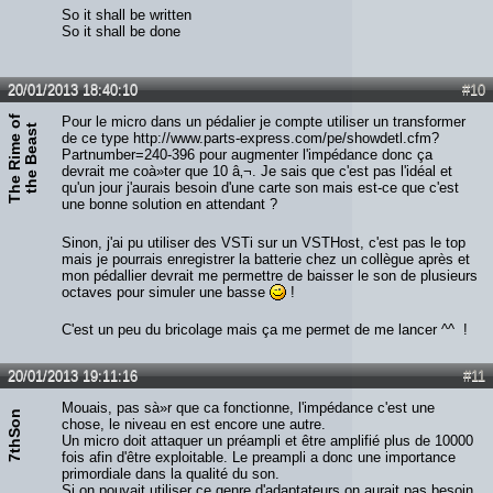
So it shall be written
So it shall be done
20/01/2013 18:40:10
#10
T
h
e
R
i
m
e
o
f
t
h
e
B
e
a
s
Pour le micro dans un pédalier je compte utiliser un transformer
t
de ce type http://www.parts-express.com/pe/showdetl.cfm?
Partnumber=240-396 pour augmenter l'impédance donc ça
devrait me coà»ter que 10 â‚¬. Je sais que c'est pas l'idéal et
qu'un jour j'aurais besoin d'une carte son mais est-ce que c'est
une bonne solution en attendant ?
Sinon, j'ai pu utiliser des VSTi sur un VSTHost, c'est pas le top
mais je pourrais enregistrer la batterie chez un collègue après et
mon pédallier devrait me permettre de baisser le son de plusieurs
octaves pour simuler une basse
!
C'est un peu du bricolage mais ça me permet de me lancer ^^ !
20/01/2013 19:11:16
#11
Mouais, pas sà»r que ca fonctionne, l'impédance c'est une
7thSon
chose, le niveau en est encore une autre.
Un micro doit attaquer un préampli et être amplifié plus de 10000
fois afin d'être exploitable. Le preampli a donc une importance
primordiale dans la qualité du son.
Si on pouvait utiliser ce genre d'adaptateurs on aurait pas besoin