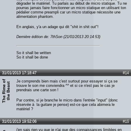
dégrader le matériel. Tu parlais au début de micro statique. Tu ne
pourras jamais faire fonctionner un micro statique en utilisant ton
pédalier comme preampli car un micro statique nécessite une
alimentation phantom.
En anglais, y'a un adage qui dit "shit in shit out"!
Dernière édition de: 7thSon (21/01/2013 20:14:53)
So it shall be written
So it shall be done
31/01/2013 17:18:47
#14
T
h
e
R
i
m
e
o
f
t
h
e
B
e
a
s
Je comprends bien mais c'est surtout pour essayer si ça se
t
trouve le son me conviendra ^^ et si ce n'est pas le cas je
prendrais une carte son !
Par contre, si je branche le micro dans l'entrée "input" (donc
réservée à la guitare je pense) est-ce que cela abimera le
matériel ?
31/01/2013 19:52:06
#15
j'en sais rien vu que je n'ai que des connaissances limitées en