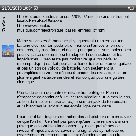
21/01/2013 19:54:50
#13
http://recordmixandmaster.com/2010-02-mic-line-and-instrument-
7thSon
level-whats-the-difference
http://www.sonelec-
musique.com/electronique_bases_entrees_bf.html
Même si t'arrives à brancher physiquement un micro ou une
batterie elec. sur ton pédalier, et même si t'arrives à en sortir
des sons, il y a de fortes chances pour que ces sons soient bien
pourris, parce que même si tu adaptes la connectique et les
impédances, il n'en reste pas moins vrai que ton pédalier
(preamp, dsp...) est fait pour amplifier et traiter un son de guitare
et pas un son de voix ou de batterie. Non seulement la
preamplification va être dégueu à cause des niveaux, mais en
plus le signal va traverser des effets conçus pour une guitare
électrique.
Une carte son a des entrées mic/instrument/ligne. Rien ne
n'empeche de continuer à utiliser ton pédalier si tu aimes le son,
au lieu de le relier en usb au pc, tu sors en jack de ton pédalier
et tu branches le jack sur une entrée ligne de ta carte.
Pour finir il faut toujours se méfier des adaptateurs et bien savoir
ce que l'on fait. Ce n'est pas parce qu'une fiche rentre dans une
prise que cela va bien fonctionner. Il y a des problèmes de
niveau, d'impédance, de savoir si le signal est symétrique ou
asymétrique, et cela peut au mieux dégrader le son, au pire