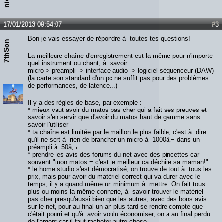
17/01/2013 09:54:07
#3
Bon je vais essayer de répondre à toutes tes questions!
7thSon
La meilleure chaîne d'enregistrement est la même pour n'importe
quel instrument ou chant, à savoir :
micro > preampli -> interface audio -> logiciel séquenceur (DAW)
(la carte son standard d'un pc ne suffit pas pour des problèmes
de performances, de latence...)
Il y a des règles de base, par exemple :
* mieux vaut avoir du matos pas cher qui a fait ses preuves et
savoir s'en servir que d'avoir du matos haut de gamme sans
savoir l'utiliser
* ta chaîne est limitée par le maillon le plus faible, c'est à dire
qu'il ne sert à rien de brancher un micro à 1000â‚¬ dans un
préampli à 50â‚¬.
* prendre les avis des forums du net avec des pincettes car
souvent "mon matos = c'est le meilleur ca déchire sa maman!"
* le home studio s'est démocratisé, on trouve de tout à tous les
prix, mais pour avoir du matériel correct qui va durer avec le
temps, il y a quand même un minimum à mettre. On fait tous
plus ou moins la même connerie, à savoir trouver le matériel
pas cher presqu'aussi bien que les autres, avec des bons avis
sur le net, pour au final un an plus tard se rendre compte que
c'était pourri et qu'à avoir voulu économiser, on a au final perdu
de l'argent car il faut racheter autre chose.