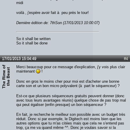
midi
voilà , j'espère avoir fait à peu près le tour!
Dernière édition de: 7thSon (17/01/2013 10:00:07)
So it shall be written
So it shall be done
17/01/2013 15:04:49
#4
T
h
e
R
i
m
e
o
f
t
h
e
B
e
a
s
Merci beaucoup pour ce message d'explication, j'y vois plus clair
t
maintenant
!
Donc en gros le moins cher pour moi est d'acheter une bonne
carte son et un bon micro polyvalent (à part le séquenceur) ?
Est-ce que plusieurs séquenceurs gratuits peuvent donner (donc
avec tous leurs avantages réunis) quelque chose de pas trop mal
qui peut égaliser (enfin presque) un bon séquenceur ?
En fait, je recherche le meilleur son possible avec un budget très
réduit. Donc si par exemple, le Digitech est moins bien que les
autres options que tu m'as citées mais que cela ne s'entend pas
trop, ça me va quand même ^^. Donc je voulais savoir si la