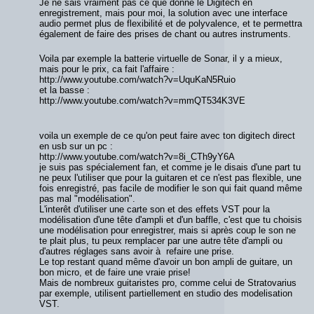
Je ne sais vraiment pas ce que donne le Digitech en
enregistrement, mais pour moi, la solution avec une interface
audio permet plus de flexibilité et de polyvalence, et te permettra
également de faire des prises de chant ou autres instruments.
Voila par exemple la batterie virtuelle de Sonar, il y a mieux,
mais pour le prix, ca fait l'affaire :
http://www.youtube.com/watch?v=UquKaN5Ruio
et la basse :
http://www.youtube.com/watch?v=mmQT534K3VE
voila un exemple de ce qu'on peut faire avec ton digitech direct
en usb sur un pc :
http://www.youtube.com/watch?v=8i_CTh9yY6A
je suis pas spécialement fan, et comme je le disais d'une part tu
ne peux l'utiliser que pour la guitaren et ce n'est pas flexible, une
fois enregistré, pas facile de modifier le son qui fait quand même
pas mal "modélisation".
L'interêt d'utiliser une carte son et des effets VST pour la
modélisation d'une tête d'ampli et d'un baffle, c'est que tu choisis
une modélisation pour enregistrer, mais si après coup le son ne
te plait plus, tu peux remplacer par une autre tête d'ampli ou
d'autres réglages sans avoir à refaire une prise.
Le top restant quand même d'avoir un bon ampli de guitare, un
bon micro, et de faire une vraie prise!
Mais de nombreux guitaristes pro, comme celui de Stratovarius
par exemple, utilisent partiellement en studio des modelisation
VST.