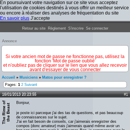
En poursuivant votre navigation sur ce site vous acceptez
l'utilisation de cookies destinés à vous offrir un meilleur service
ou encore à réaliser des analyses de fréquentation du site
En savoir plus
J'accepte
Forum Iron Maiden France
Retour au site
Règlement
S'inscrire
Se connecter
Annonce
IMPORTANT
Si votre ancien mot de passe ne fonctionne pas, utilisez la
fonction 'Mot de passe oublié'
et n'oubliez pas de cliquer sur le lien que vous allez recevoir
avant d'essayer de vous connecter
Accueil
»
Musiciens
»
Matos pour enregistrer ?
Pages:
1
2
Suivant
16/01/2013 20:23:55
#1
T
h
e
R
i
m
e
o
f
t
h
e
B
e
a
s
Bonjour,
t
je poste ici parceque j'ai des tas de questions, et pas beaucoup
de connaissances sur le sujet.
J'ai en fait besoin de conseils, car j'aimerais enregistrer des
compos (donc amateur) mais j'aimerais quand même avoir un