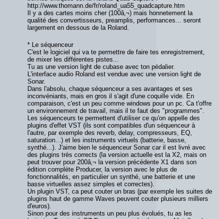
http://www.thomann.de/fr/roland_ua55_quadcapture.htm
Il y a des cartes moins cher (100â‚¬) mais honnetement la
qualité des convertisseurs, preamplis, performances... seront
largement en dessous de la Roland.
* Le séquenceur
C'est le logiciel qui va te permettre de faire tes enregistrement,
de mixer les différentes pistes...
Tu as une version light de cubase avec ton pédalier.
L'interface audio Roland est vendue avec une version light de
Sonar.
Dans l'absolu, chaque séquenceur a ses avantages et ses
inconvéniants, mais en gros il s'agit d'une coquille vide. En
comparaison, c'est un peu comme windows pour un pc. Ca t'offre
un environnement de travail, mais il te faut des "programmes".
Les séquenceurs te permettent d'utiliser ce qu'on appelle des
plugins d'effet VST (ils sont compatibles d'un séquenceur à
l'autre, par exemple des reverb, delay, compresseurs, EQ,
saturation...) et les instruments virtuels (batterie, basse,
synthé...). J'aime bien le séquenceur Sonar car il est livré avec
des plugins très corrects (la version actuelle est la X2, mais on
peut trouver pour 200â‚¬ la version précédente X1 dans son
édition complète Producer, la version avec le plus de
fonctionnalités, en particulier un synthé, une batterie et une
basse virtuelles assez simples et correctes).
Un plugin VST, ca peut couter un bras (par exemple les suites de
plugins haut de gamme Waves peuvent couter plusieurs milliers
d'euros).
Sinon pour des instruments un peu plus évolués, tu as les