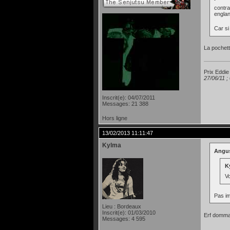
contra
englan
Car si
La pochett
Prix Eddie
27/06/11 ;
Inscrit(e): 04/07/2011
Messages: 21 388
Hors ligne
13/02/2013 11:11:47
Kylma
Angus
Ky
V
Pas im
Lieu : Bordeaux
Inscrit(e): 01/03/2010
Erf dommag
Messages: 4 595