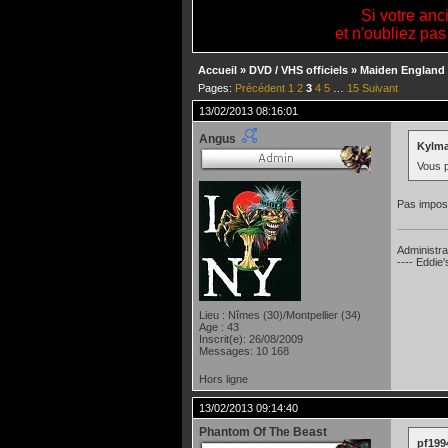
Si votre anc
et n'oubliez pas
Accueil
»
DVD / VHS officiels
»
Maiden England 
Pages:
Précédent
1
2
3
4
5
…
15
Suivant
13/02/2013 08:16:01
Angus
Kylma
Vous 
Pas imposs
Administra
---- Eddie
Lieu : Nîmes (30)/Montpellier (34)
Age : 43
Inscrit(e): 26/08/2009
Messages: 10 168
Hors ligne
13/02/2013 09:14:40
Phantom Of The Beast
pf1994