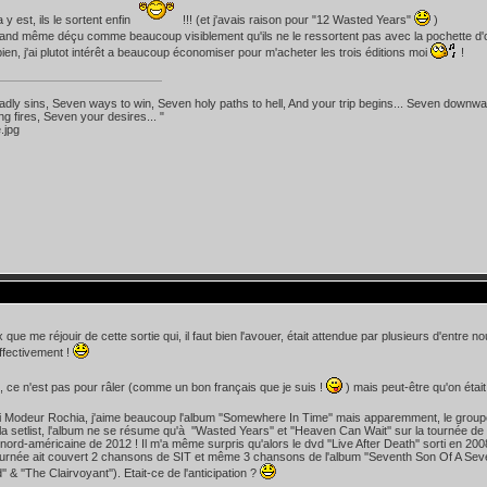
y est, ils le sortent enfin
!!! (et j'avais raison pour "12 Wasted Years"
)
and même déçu comme beaucoup visiblement qu'ils ne le ressortent pas avec la pochette d'
bien, j'ai plutot intérêt a beaucoup économiser pour m'acheter les trois éditions moi
!
dly sins, Seven ways to win, Seven holy paths to hell, And your trip begins... Seven downw
ng fires, Seven your desires... "
que me réjouir de cette sortie qui, il faut bien l'avouer, était attendue par plusieurs d'entre n
ffectivement !
, ce n'est pas pour râler (comme un bon français que je suis !
) mais peut-être qu'on était
Modeur Rochia, j'aime beaucoup l'album ''Somewhere In Time'' mais apparemment, le groupe l
la setlist, l'album ne se résume qu'à ''Wasted Years'' et ''Heaven Can Wait'' sur la tournée de 
 nord-américaine de 2012 ! Il m'a même surpris qu'alors le dvd ''Live After Death'' sorti en 20
ournée ait couvert 2 chansons de SIT et même 3 chansons de l'album ''Seventh Son Of A Seven
'' & ''The Clairvoyant''). Etait-ce de l'anticipation ?