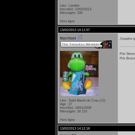
Lieu : Landes
Inscrit(e): 13/02/2013
Messages: 206
Hors ligne
13/02/2013 14:11:57
Narchost
J'espère q
Prix Steve
Prix Bruce
Lieu : Saint Martin de Crau (13)
Age : 37
Inscrit(e): 18/01/2008
Messages: 30 133
Hors ligne
13/02/2013 14:12:18