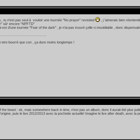
, tu n'est pas seul à vouloir une tournée "No prayer" revisited
, j 'aimerais bien réente
er" oà¹ encore "NPFTD"
i est d'une tournée "Fear of the dark" , je n'ai pas trouvé çelle-ci inoubliable , donc dispensa
 etre bourré que con , ça dure moins longtemps !
 the beast : ok, mais somewhere back in time, n'est pas un album, donc il aurait été plus judi
origine, puis le live 2012/2013 avec la pochette actuelle! Imagine le live after death, avec la po