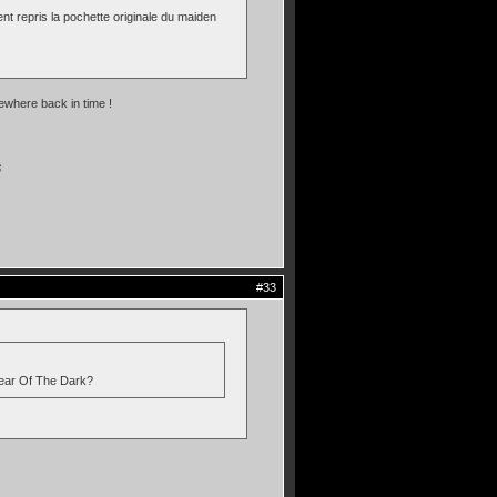
ient repris la pochette originale du maiden
mewhere back in time !
6
#33
ar Of The Dark?