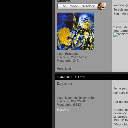
tanguy97
Youhou, ça 
Je suis qu
Bon... Eh 
"Seven dea
your burni
Lieu : Bretagne
Inscrit(e): 25/01/2012
Messages: 349
Hors ligne
13/02/2013 14:17:30
Dagienny
Je ne peux 
monnaie e
Lieu : Dans un Donjon (95)
Inscrit(e): 06/02/2007
Par contre
Messages: 6 313
Site Web
Comme toi 
niveau de 
la tournée
1985, la t
''Moonchild