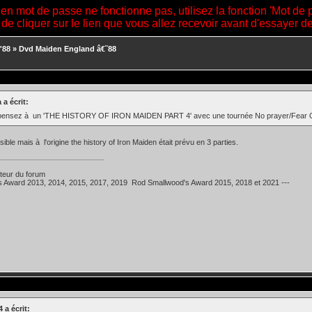
ien mot de passe ne fonctionne pas, utilisez la fonction 'Mot de 
 de cliquer sur le lien que vous allez recevoir avant d'essayer 
'88
»
Dvd Maiden England â€˜88
 a écrit:
pensez à un 'THE HISTORY OF IRON MAIDEN PART 4' avec une tournée No prayer/Fear 
ible mais à l'origine the history of Iron Maiden était prévu en 3 parties.
teur du forum
's Award 2013, 2014, 2015, 2017, 2019 Rod Smallwood's Award 2015, 2018 et 2021 ---
 a écrit: