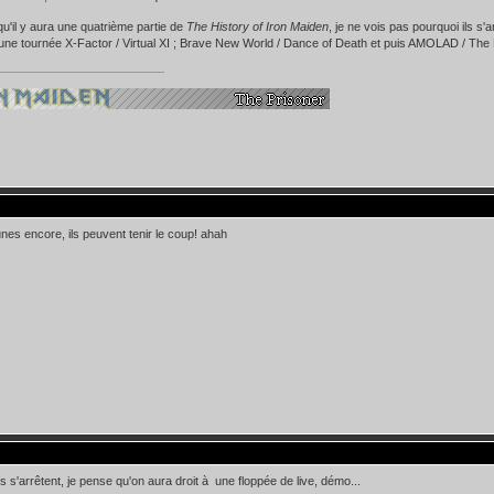
u'il y aura une quatrième partie de
The History of Iron Maiden
, je ne vois pas pourquoi ils s'a
une tournée X-Factor / Virtual XI ; Brave New World / Dance of Death et puis AMOLAD / The 
eunes encore, ils peuvent tenir le coup! ahah
ils s'arrêtent, je pense qu'on aura droit à une floppée de live, démo...