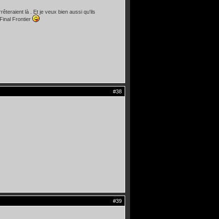
rrêteraient là . Et je veux bien aussi qu'ils
Final Frontier
#38
#39