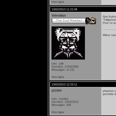
Hors ligne
13/02/2013 11:21:09
Voivodian
Non Kylma 
"Tailgunn
Pour ce qu
Mieux vaut
Lieu : Lille
Inscrit(e): 27/03/2009
Messages: 11 211
Hors ligne
13/02/2013 12:23:11
pf1994
phantom of
pochette d'
Lieu : Landes
Inscrit(e): 13/02/2013
Messages: 206
Hors ligne