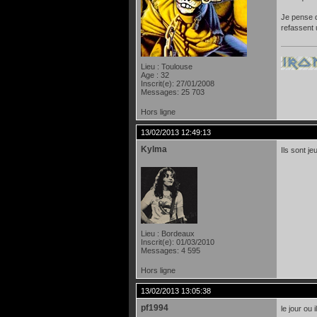
Je pense q
refassent 
Lieu : Toulouse
Age : 32
Inscrit(e): 27/01/2008
Messages: 25 703
Hors ligne
13/02/2013 12:49:13
Kylma
Ils sont j
Lieu : Bordeaux
Inscrit(e): 01/03/2010
Messages: 4 595
Hors ligne
13/02/2013 13:05:38
pf1994
le jour ou 