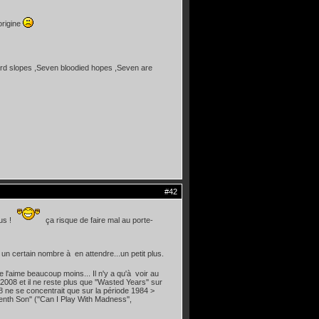
origine
ard slopes ,Seven bloodied hopes ,Seven are
#42
ous !
ça risque de faire mal au porte-
 un certain nombre à en attendre...un petit plus.
'aime beaucoup moins... Il n'y a qu'à voir au
2008 et il ne reste plus que ''Wasted Years'' sur
08 ne se concentrait que sur la période 1984 >
th Son'' (''Can I Play With Madness'',