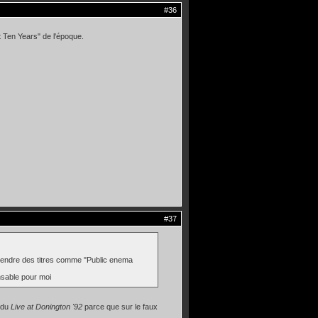
#36
t Ten Years" de l'époque.
#37
entendre des titres comme "Public enema
ensable pour moi
 du
Live at Donington '92
parce que sur le faux