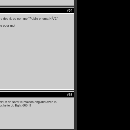
#34
ndre des titres comme "Public enema NÂ°1"
ble pour moi
#35
cieux de sortir le maiden england avec la
chette du flight 666!!!!