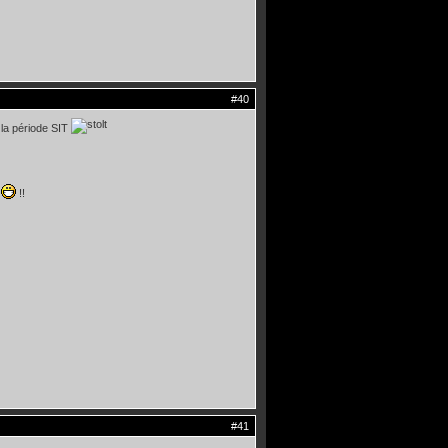
#40
e la période SIT
2
!!
#41