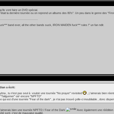
qu'ils vont faire un DVD spécial.
'était la dernière tournée ou on reprend un albums des 80's". Un peu dans le genre des "Firs
fuck*** band ever, all the other bands suck, IRON MAIDEN fuck*** rules !" un fan ndlr.
ian a écrit:
lma , tu n'est pas seul à vouloir une tournée "No prayer" revisited
, j 'aimerais bien ré
 "Tailgunner" oà¹ encore "NPFTD"
e qui est d'une tournée "Fear of the dark" , je n'ai pas trouvé çelle-ci inoubliable , donc disp
j'aimerais bien une tournée NPFTD / Fear of the Dark
Avec également une réédition
été sorti, c'est de mauvaise qualité.