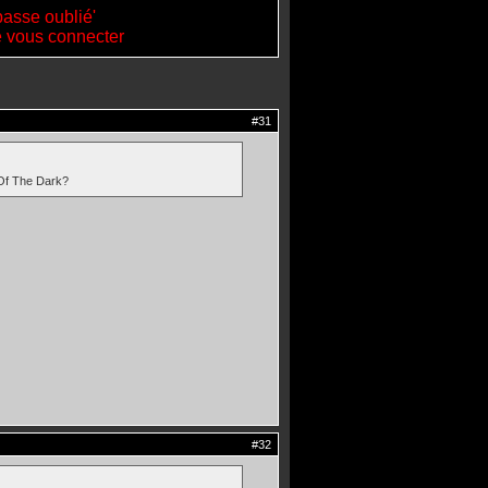
passe oublié'
de vous connecter
#31
Of The Dark?
#32