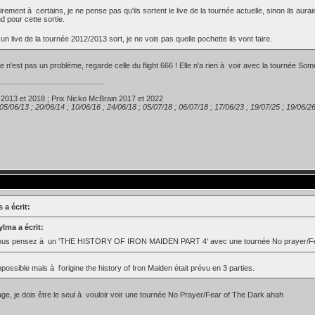
irement à certains, je ne pense pas qu'ils sortent le live de la tournée actuelle, sinon ils aura
d pour cette sortie.
 un live de la tournée 2012/2013 sort, je ne vois pas quelle pochette ils vont faire.
e n'est pas un problème, regarde celle du flight 666 ! Elle n'a rien à voir avec la tournée So
 2013 et 2018 ; Prix Nicko McBrain 2017 et 2022
 05/06/13 ; 20/06/14 ; 10/06/16 ; 24/06/18 ; 05/07/18 ; 06/07/18 ; 17/06/23 ; 19/07/25 ; 19/06/2
 a écrit:
lma a écrit:
ous pensez à un 'THE HISTORY OF IRON MAIDEN PART 4' avec une tournée No prayer/Fe
possible mais à l'origine the history of Iron Maiden était prévu en 3 parties.
e, je dois être le seul à vouloir voir une tournée No Prayer/Fear of The Dark ahah