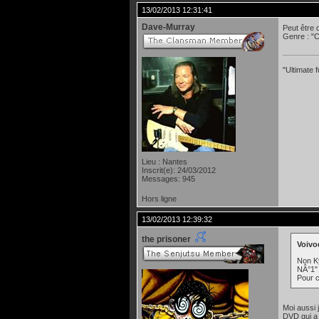
13/02/2013 12:31:41
Dave-Murray
Peut être 
Genre : "C
"Ultimate 
Lieu : Nantes
Inscrit(e): 24/03/2012
Messages: 945
Hors ligne
13/02/2013 12:39:32
the prisoner
Voivod
Non Ky
NÂ°1"
Pour c
Moi aussi 
DVD qui a 