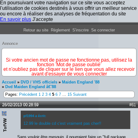
En poursuivant votre navigation sur ce site vous acceptez
l'utilisation de cookies destinés à vous offrir un meilleur service
ou encore à réaliser des analyses de fréquentation du site
En savoir plus
J'accepte
Forum Iron Maiden France
Retour au site
Règlement
S'inscrire
Se connecter
Annonce
IMPORTANT
Si votre ancien mot de passe ne fonctionne pas, utilisez la
fonction 'Mot de passe oublié'
et n'oubliez pas de cliquer sur le lien que vous allez recevoir
avant d'essayer de vous connecter
Accueil
»
DVD / VHS officiels
»
Maiden England '88
»
Dvd Maiden England â€˜88
Pages:
Précédent
1
2
3
4
5
6
7
…
15
Suivant
26/02/2013 00:28:59
#61
pf1994 a écrit:
TofVW
12.99 le double cd c'est vraiment pas cher!!
Sans vouloir être mesquin, il pourraient faire un "full package