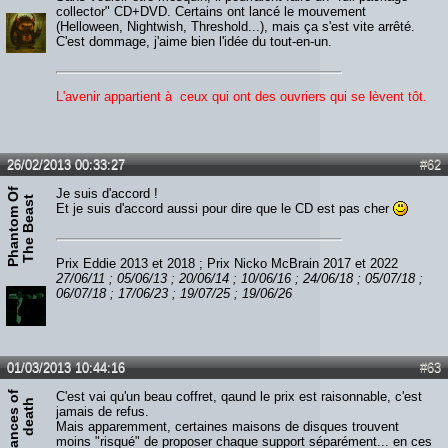
collector" CD+DVD. Certains ont lancé le mouvement
(Helloween, Nightwish, Threshold...), mais ça s'est vite arrêté.
C'est dommage, j'aime bien l'idée du tout-en-un.
L'avenir appartient à ceux qui ont des ouvriers qui se lèvent tôt.
26/02/2013 00:33:27
#62
P
h
a
n
t
o
m
O
f
T
h
e
B
e
a
s
Je suis d'accord !
t
Et je suis d'accord aussi pour dire que le CD est pas cher
Prix Eddie 2013 et 2018 ; Prix Nicko McBrain 2017 et 2022
27/06/11 ; 05/06/13 ; 20/06/14 ; 10/06/16 ; 24/06/18 ; 05/07/18 ;
06/07/18 ; 17/06/23 ; 19/07/25 ; 19/06/26
01/03/2013 10:44:16
#63
D
a
n
c
e
s
o
f
d
e
a
t
C'est vai qu'un beau coffret, qaund le prix est raisonnable, c'est
h
jamais de refus.
Mais apparemment, certaines maisons de disques trouvent
moins "risqué" de proposer chaque support séparément... en ces