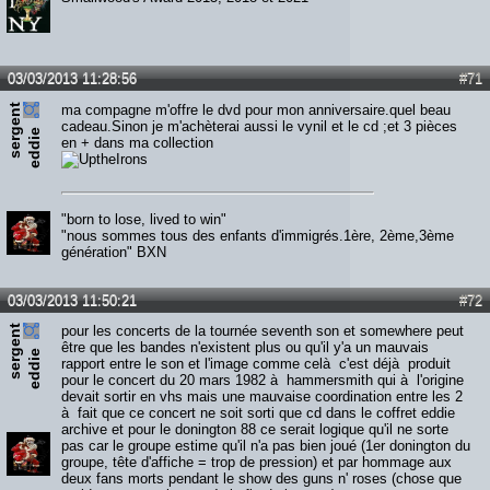
03/03/2013 11:28:56
#71
s
e
r
e
n
t
e
d
d
i
ma compagne m'offre le dvd pour mon anniversaire.quel beau
cadeau.Sinon je m'achèterai aussi le vynil et le cd ;et 3 pièces
g
e
en + dans ma collection
"born to lose, lived to win"
"nous sommes tous des enfants d'immigrés.1ère, 2ème,3ème
génération" BXN
03/03/2013 11:50:21
#72
s
e
r
e
n
t
e
d
d
i
pour les concerts de la tournée seventh son et somewhere peut
être que les bandes n'existent plus ou qu'il y'a un mauvais
g
e
rapport entre le son et l'image comme celà c'est déjà produit
pour le concert du 20 mars 1982 à hammersmith qui à l'origine
devait sortir en vhs mais une mauvaise coordination entre les 2
à fait que ce concert ne soit sorti que cd dans le coffret eddie
archive et pour le donington 88 ce serait logique qu'il ne sorte
pas car le groupe estime qu'il n'a pas bien joué (1er donington du
groupe, tête d'affiche = trop de pression) et par hommage aux
deux fans morts pendant le show des guns n' roses (chose que