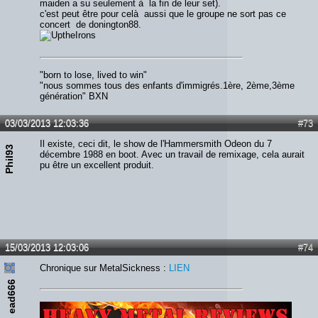
maiden a su seulement à la fin de leur set).
c'est peut être pour celà aussi que le groupe ne sort pas ce
concert de donington88.
"born to lose, lived to win"
"nous sommes tous des enfants d'immigrés.1ère, 2ème,3ème
génération" BXN
03/03/2013 12:03:36
#73
Il existe, ceci dit, le show de l'Hammersmith Odeon du 7
Phil93
décembre 1988 en boot. Avec un travail de remixage, cela aurait
pu être un excellent produit.
15/03/2013 12:03:06
#74
Chronique sur MetalSickness :
LIEN
ead666