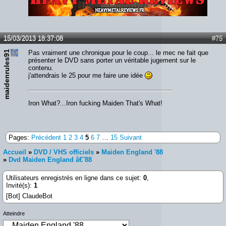
Lien :
http://heavymetalreviews.fr/
15/03/2013 18:37:08
#75
maidenrules91
Pas vraiment une chronique pour le coup... le mec ne fait que
présenter le DVD sans porter un véritable jugement sur le
contenu.
j'attendrais le 25 pour me faire une idée
Iron What?...Iron fucking Maiden That's What!
Pages:
Précédent
1
2
3
4
5
6
7
…
15
Suivant
Accueil
»
DVD / VHS officiels
»
Maiden England '88
»
Dvd Maiden England â€˜88
Utilisateurs enregistrés en ligne dans ce sujet:
0
,
Invité(s):
1
[Bot] ClaudeBot
Atteindre