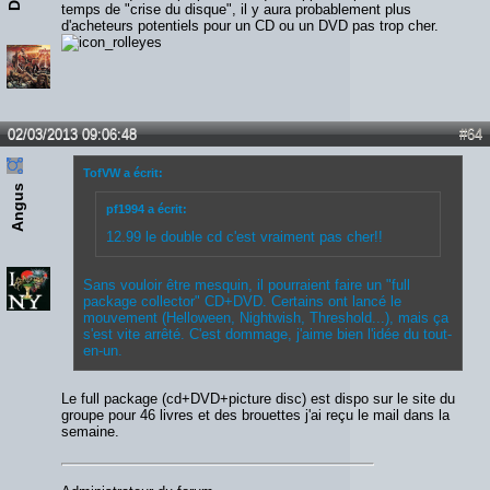
temps de "crise du disque", il y aura probablement plus
d'acheteurs potentiels pour un CD ou un DVD pas trop cher.
02/03/2013 09:06:48
#64
TofVW a écrit:
Angus
pf1994 a écrit:
12.99 le double cd c'est vraiment pas cher!!
Sans vouloir être mesquin, il pourraient faire un "full
package collector" CD+DVD. Certains ont lancé le
mouvement (Helloween, Nightwish, Threshold...), mais ça
s'est vite arrêté. C'est dommage, j'aime bien l'idée du tout-
en-un.
Le full package (cd+DVD+picture disc) est dispo sur le site du
groupe pour 46 livres et des brouettes j'ai reçu le mail dans la
semaine.