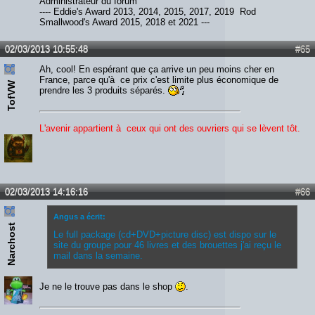
Administrateur du forum
---- Eddie's Award 2013, 2014, 2015, 2017, 2019 Rod
Smallwood's Award 2015, 2018 et 2021 ---
02/03/2013 10:55:48
#65
Ah, cool! En espérant que ça arrive un peu moins cher en
France, parce qu'à ce prix c'est limite plus économique de
TofVW
prendre les 3 produits séparés.
L'avenir appartient à ceux qui ont des ouvriers qui se lèvent tôt.
02/03/2013 14:16:16
#66
Angus a écrit:
Narchost
Le full package (cd+DVD+picture disc) est dispo sur le
site du groupe pour 46 livres et des brouettes j'ai reçu le
mail dans la semaine.
Je ne le trouve pas dans le shop
.