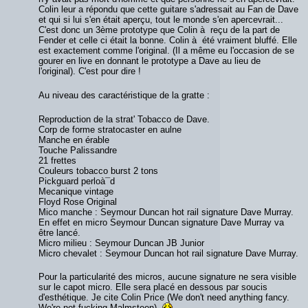
Colin leur a répondu que cette guitare s'adressait au Fan de Dave
et qui si lui s'en était aperçu, tout le monde s'en apercevrait...
C'est donc un 3ème prototype que Colin à reçu de la part de
Fender et celle ci était la bonne. Colin à été vraiment bluffé. Elle
est exactement comme l'original. (Il a même eu l'occasion de se
gourer en live en donnant le prototype a Dave au lieu de
l'original). C'est pour dire !
Au niveau des caractéristique de la gratte :
Reproduction de la strat' Tobacco de Dave.
Corp de forme stratocaster en aulne
Manche en érable
Touche Palissandre
21 frettes
Couleurs tobacco burst 2 tons
Pickguard perloà¯d
Mecanique vintage
Floyd Rose Original
Mico manche : Seymour Duncan hot rail signature Dave Murray.
En effet en micro Seymour Duncan signature Dave Murray va
être lancé.
Micro milieu : Seymour Duncan JB Junior
Micro chevalet : Seymour Duncan hot rail signature Dave Murray.
Pour la particularité des micros, aucune signature ne sera visible
sur le capot micro. Elle sera placé en dessous par soucis
d'esthétique. Je cite Colin Price (We don't need anything fancy.
We're not fucking Malmsteen).