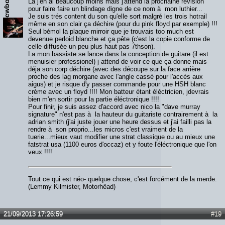
La j'en ai beaucoup moins mais j'attend la prochaine révision
pour faire faire un blindage digne de ce nom à mon luthier...
Je suis trés content du son qu'elle sort malgré les trois hotrail
même en son clair ça déchire (pour du pink floyd par exemple) !!!
Seul bémol la plaque mirroir que je trouvais too much est
devenue perloid blanche et ça pête (c'est la copie conforme de
celle diffusée un peu plus haut pas 7thson).
La mon bassiste se lance dans la conception de guitare (il est
menuisier professionel) j attend de voir ce que ça donne mais
déja son corp déchire (avec des découpe sur la face arrière
proche des lag morgane avec l'angle cassé pour l'accés aux
aigus) et je risque d'y passer commande pour une HSH blanc
crème avec un floyd !!!! Mon batteur étant éléctricien, jdevrais
bien m'en sortir pour la partie éléctronique !!!!
Pour finir, je suis assez d'accord avec nico la "dave murray
signature" n'est pas à la hauteur du guitariste contrairement à la
adrian smith (j'ai juste jouer une heure dessus et j'ai failli pas la
rendre à son proprio...les micros c'est vraiment de la
tuerie...mieux vaut modifier une strat classique ou au mieux une
fatstrat usa (1100 euros d'occaz) et y foute l'éléctronique que l'on
veux !!!!
Tout ce qui est néo- quelque chose, c'est forcément de la merde.
(Lemmy Kilmister, Motorhëad)
21/09/2013 17:26:59
#19