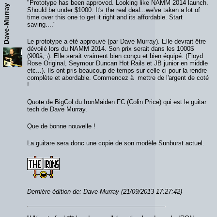
"Prototype has been approved. Looking like NAMM 2014 launch.
Dave-Murray
Should be under $1000. It's the real deal...we've taken a lot of
time over this one to get it right and its affordable. Start
saving...."
Le prototype a été approuvé (par Dave Murray). Elle devrait être
dévoilé lors du NAMM 2014. Son prix serait dans les 1000$
(900â‚¬). Elle serait vraiment bien conçu et bien équipé. (Floyd
Rose Original, Seymour Duncan Hot Rails et JB junior en middle
etc...). Ils ont pris beaucoup de temps sur celle ci pour la rendre
complète et abordable. Commencez à mettre de l'argent de coté
!
Quote de BigCol du IronMaiden FC (Colin Price) qui est le guitar
tech de Dave Murray.
Que de bonne nouvelle !
La guitare sera donc une copie de son modèle Sunburst actuel.
Dernière édition de: Dave-Murray (21/09/2013 17:27:42)