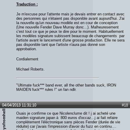
Traduction :
Je m'excuse pour l'attente mais je devais entrer en contact avec
des personnes qui n'étaient pas disponible avant aujourd'hui. J'ai
la nouvelle qu'un nouveau modèle est en cour de conception
(Une nouvelle Fender Dave Murray donc...). Malheuresement
c'est tout ce que je peux te dire pour le moment. Habituellement
les modèles signature subissent beaucoup de changements par
l'artiste avant le lancement d'une grosse production. Elle ne sera
pas disponible tant que l'artiste n'aura pas donné son
approbation.
Cordialement
Michael Roberts.
"Ultimate fuck*** band ever, all the other bands suck, IRON
MAIDEN fuck*** rules !" un fan ndlr.
04/04/2013 11:31:10
#18
cwboysfromhell
Ouais je confirme ce que Nicolenclume dit ! j ai acheté une
maiden signature japan à 800 euros d'occaz...j ai fait refaire
complètement l'éléctronique sans pièces Fender (durée de vie
réduite) car j'avais l'impression d'avoir du fuzz en continu....