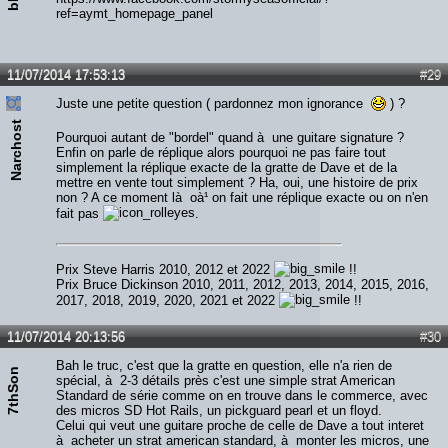
ref=aymt_homepage_panel
11/07/2014 17:53:13
#29
Juste une petite question ( pardonnez mon ignorance
) ?
Narchost
Pourquoi autant de "bordel" quand à une guitare signature ?
Enfin on parle de réplique alors pourquoi ne pas faire tout
simplement la réplique exacte de la gratte de Dave et de la
mettre en vente tout simplement ? Ha, oui, une histoire de prix
non ? A ce moment là oà¹ on fait une réplique exacte ou on n'en
fait pas
.
Prix Steve Harris 2010, 2012 et 2022
!!
Prix Bruce Dickinson 2010, 2011, 2012, 2013, 2014, 2015, 2016,
2017, 2018, 2019, 2020, 2021 et 2022
!!
11/07/2014 20:13:56
#30
Bah le truc, c'est que la gratte en question, elle n'a rien de
7thSon
spécial, à 2-3 détails près c'est une simple strat American
Standard de série comme on en trouve dans le commerce, avec
des micros SD Hot Rails, un pickguard pearl et un floyd.
Celui qui veut une guitare proche de celle de Dave a tout interet
à acheter un strat american standard, à monter les micros, une