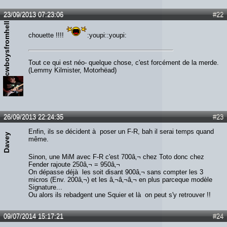
23/09/2013 07:23:06
#22
cwboysfromhell
chouette !!!!
:youpi::youpi:
Tout ce qui est néo- quelque chose, c'est forcément de la merde.
(Lemmy Kilmister, Motorhëad)
26/09/2013 22:24:35
#23
Enfin, ils se décident à poser un F-R, bah il serai temps quand
Davey
même.
Sinon, une MiM avec F-R c'est 700â‚¬ chez Toto donc chez
Fender rajoute 250â‚¬ = 950â‚¬
On dépasse déjà les soit disant 900â‚¬ sans compter les 3
micros (Env. 200â‚¬) et les â‚¬â‚¬â‚¬ en plus parceque modèle
Signature...
Ou alors ils rebadgent une Squier et là on peut s'y retrouver !!
09/07/2014 15:17:21
#24