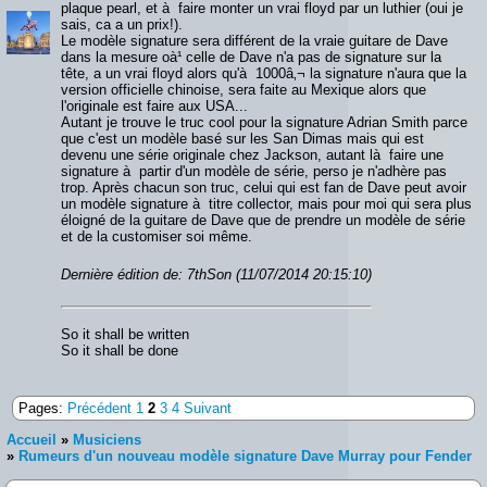
plaque pearl, et à faire monter un vrai floyd par un luthier (oui je
sais, ca a un prix!).
Le modèle signature sera différent de la vraie guitare de Dave
dans la mesure oà¹ celle de Dave n'a pas de signature sur la
tête, a un vrai floyd alors qu'à 1000â‚¬ la signature n'aura que la
version officielle chinoise, sera faite au Mexique alors que
l'originale est faire aux USA...
Autant je trouve le truc cool pour la signature Adrian Smith parce
que c'est un modèle basé sur les San Dimas mais qui est
devenu une série originale chez Jackson, autant là faire une
signature à partir d'un modèle de série, perso je n'adhère pas
trop. Après chacun son truc, celui qui est fan de Dave peut avoir
un modèle signature à titre collector, mais pour moi qui sera plus
éloigné de la guitare de Dave que de prendre un modèle de série
et de la customiser soi même.
Dernière édition de: 7thSon (11/07/2014 20:15:10)
So it shall be written
So it shall be done
Pages:
Précédent
1
2
3
4
Suivant
Accueil
»
Musiciens
»
Rumeurs d'un nouveau modèle signature Dave Murray pour Fender