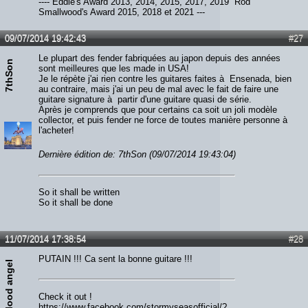
---- Eddie's Award 2013, 2014, 2015, 2017, 2019 Rod
Smallwood's Award 2015, 2018 et 2021 ---
09/07/2014 19:42:43
#27
Le plupart des fender fabriquées au japon depuis des années
7thSon
sont meilleures que les made in USA!
Je le répète j'ai rien contre les guitares faites à Ensenada, bien
au contraire, mais j'ai un peu de mal avec le fait de faire une
guitare signature à partir d'une guitare quasi de série.
Après je comprends que pour certains ca soit un joli modèle
collector, et puis fender ne force de toutes manière personne à
l'acheter!
Dernière édition de: 7thSon (09/07/2014 19:43:04)
So it shall be written
So it shall be done
11/07/2014 17:38:54
#28
PUTAIN !!! Ca sent la bonne guitare !!!
blood angel
Check it out !
https://www.facebook.com/stormyseasofficial/?