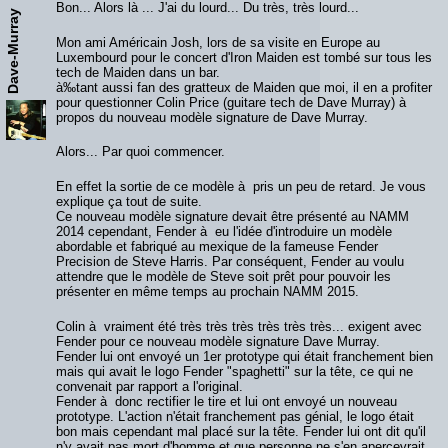
Bon... Alors là ... J'ai du lourd... Du très, très lourd...
Dave-Murray
Mon ami Américain Josh, lors de sa visite en Europe au
Luxembourd pour le concert d'Iron Maiden est tombé sur tous les
tech de Maiden dans un bar.
à‰tant aussi fan des gratteux de Maiden que moi, il en a profiter
pour questionner Colin Price (guitare tech de Dave Murray) à
propos du nouveau modèle signature de Dave Murray.
Alors... Par quoi commencer.
En effet la sortie de ce modèle à pris un peu de retard. Je vous
explique ça tout de suite.
Ce nouveau modèle signature devait être présenté au NAMM
2014 cependant, Fender à eu l'idée d'introduire un modèle
abordable et fabriqué au mexique de la fameuse Fender
Precision de Steve Harris. Par conséquent, Fender au voulu
attendre que le modèle de Steve soit prêt pour pouvoir les
présenter en même temps au prochain NAMM 2015.
Colin à vraiment été très très très très très très... exigent avec
Fender pour ce nouveau modèle signature Dave Murray.
Fender lui ont envoyé un 1er prototype qui était franchement bien
mais qui avait le logo Fender "spaghetti" sur la tête, ce qui ne
convenait par rapport a l'original.
Fender à donc rectifier le tire et lui ont envoyé un nouveau
prototype. L'action n'était franchement pas génial, le logo était
bon mais cependant mal placé sur la tête. Fender lui ont dit qu'il
n'y avait pas mort d'homme et que personne ne s'en apercevrait.