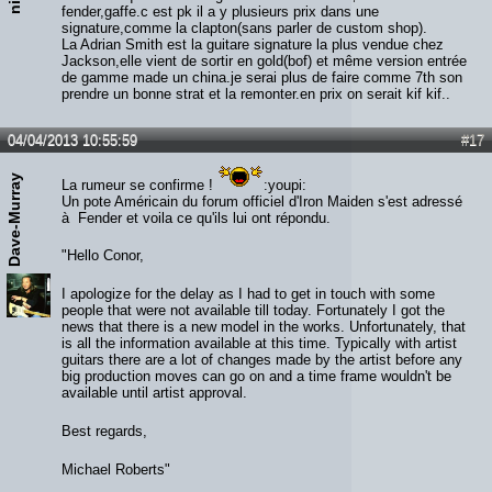
fender,gaffe.c est pk il a y plusieurs prix dans une
signature,comme la clapton(sans parler de custom shop).
La Adrian Smith est la guitare signature la plus vendue chez
Jackson,elle vient de sortir en gold(bof) et même version entrée
de gamme made un china.je serai plus de faire comme 7th son
prendre un bonne strat et la remonter.en prix on serait kif kif..
04/04/2013 10:55:59
#17
Dave-Murray
La rumeur se confirme !
:youpi:
Un pote Américain du forum officiel d'Iron Maiden s'est adressé
à Fender et voila ce qu'ils lui ont répondu.
"Hello Conor,
I apologize for the delay as I had to get in touch with some
people that were not available till today. Fortunately I got the
news that there is a new model in the works. Unfortunately, that
is all the information available at this time. Typically with artist
guitars there are a lot of changes made by the artist before any
big production moves can go on and a time frame wouldn't be
available until artist approval.
Best regards,
Michael Roberts"