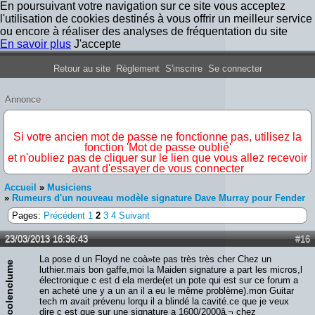
En poursuivant votre navigation sur ce site vous acceptez
l'utilisation de cookies destinés à vous offrir un meilleur service
ou encore à réaliser des analyses de fréquentation du site
En savoir plus
J'accepte
Forum Iron Maiden France
Retour au site
Règlement
S'inscrire
Se connecter
Annonce
IMPORTANT
Si votre ancien mot de passe ne fonctionne pas, utilisez la
fonction 'Mot de passe oublié'
et n'oubliez pas de cliquer sur le lien que vous allez recevoir
avant d'essayer de vous connecter
Accueil
»
Musiciens
»
Rumeurs d'un nouveau modèle signature Dave Murray pour Fender
Pages:
Précédent
1
2
3
4
Suivant
23/03/2013 16:36:43
#16
La pose d un Floyd ne coà»te pas très très cher Chez un
nicolenclume
luthier.mais bon gaffe,moi la Maiden signature a part les micros,l
électronique c est d ela merde(et un pote qui est sur ce forum a
en acheté une y a un an il a eu le même problème).mon Guitar
tech m avait prévenu lorqu il a blindé la cavité.ce que je veux
dire c est que sur une signature a 1600/2000â‚¬ chez