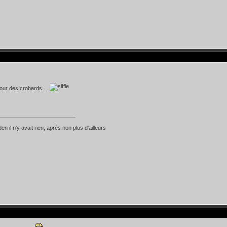
our des crobards ...
n il n'y avait rien, après non plus d'ailleurs