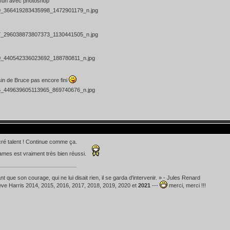
 fun avec photoshop
ssin de Bruce pas encore fini
ré talent ! Continue comme ça.
ames est vraiment très bien réussi.
t que son courage, qui ne lui disait rien, il se garda d'intervenir. » - Jules Renard
teve Harris 2014, 2015, 2016, 2017, 2018, 2019, 2020 et
2021
---
merci, merci !!!