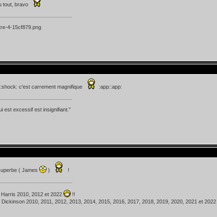
 tout, bravo
:shock: c'est carrement magnifique
:app::app:
i est excessif est insignifiant.”
superbe ( James
)
!
 Harris 2010, 2012 et 2022
!!
 Dickinson 2010, 2011, 2012, 2013, 2014, 2015, 2016, 2017, 2018, 2019, 2020, 2021 et 202