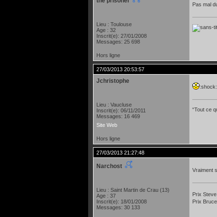
the prisoner
Pas mal du
Lieu : Toulouse
Age : 32
Inscrit(e): 27/01/2008
Messages: 25 698
Hors ligne
27/03/2013 20:53:57
Jchristophe
:shock:
Lieu : Vaucluse
“Tout ce qu
Inscrit(e): 06/11/2011
Messages: 16 469
Site Web
Hors ligne
27/03/2013 21:27:48
Narchost
Vraiment 
Lieu : Saint Martin de Crau (13)
Prix Steve
Age : 37
Prix Bruce
Inscrit(e): 18/01/2008
Messages: 30 133