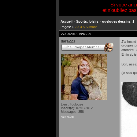
Si votre anc
et n'oubliez pas
Accueil
»
Sports, loisirs
»
quelques dessins :]
Pages:
1
2
3
4
5
Suivant
27/03/2013 19:46:29
dara223
J'ai hésit
groupes pr
attendre...
Enfin si, j
Bon, assez
(je sais q
Lieu : Toulouse
Inscrit(e): 07/10/2012
Messages: 358
Site Web