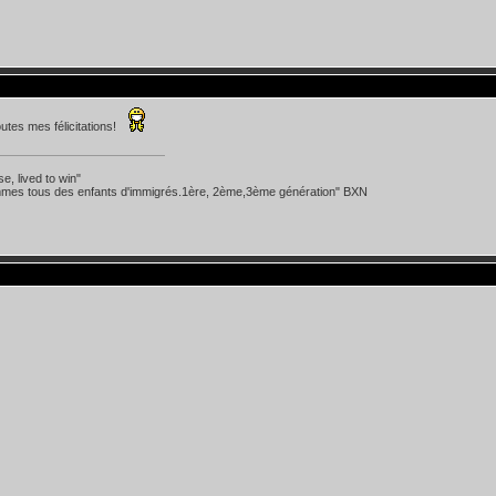
utes mes félicitations!
se, lived to win"
mes tous des enfants d'immigrés.1ère, 2ème,3ème génération" BXN