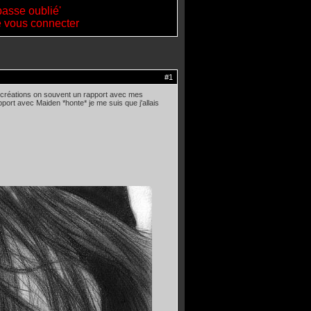
passe oublié'
de vous connecter
#1
s créations on souvent un rapport avec mes
pport avec Maiden *honte* je me suis que j'allais