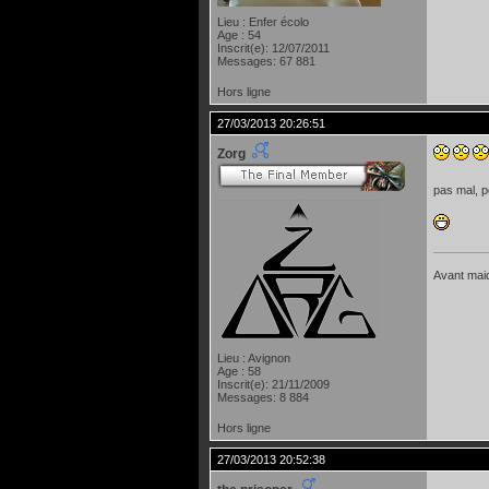
Lieu : Enfer écolo
Age : 54
Inscrit(e): 12/07/2011
Messages: 67 881
Hors ligne
27/03/2013 20:26:51
Zorg
pas mal, p
Avant maide
Lieu : Avignon
Age : 58
Inscrit(e): 21/11/2009
Messages: 8 884
Hors ligne
27/03/2013 20:52:38