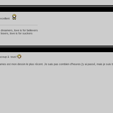
excellent
r dreamers, love is for believers
 losers, love is for suckers
ucoup à tous!
ames est mon dessin le plus récent. Je sais pas combien d'heures j'y ai passé, mais je suis bie