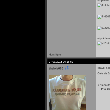
un peu de
et ptit de
Hors ligne
27/03/2013 20:18:52
Bravo, sac
thelols666
Celui de J
« N'écoutan
--- Prix S