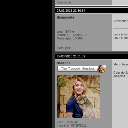
Hors ligne
27/03/2013 21:36:54
thomasete
Vraiment 
Lieu : SÃ©te
Love is fo
Inscrit(e): 16/09/2012
Love is for
Messages: 10 260
Hors ligne
27/03/2013 21:51:59
dara223
Merci bea
Celui de J
qu'il plait :]
Lieu : Toulouse
Inscrit(e): 07/10/2012