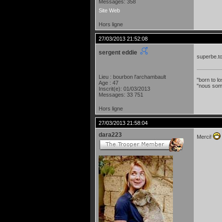
Messages: 358
Site Web
Hors ligne
27/03/2013 21:52:08
sergent eddie
superbe.to
Lieu : bourbon l'archambault
"born to lo
Age : 47
"nous som
Inscrit(e): 01/03/2013
Messages: 33 751
Hors ligne
27/03/2013 21:58:04
dara223
Merci!