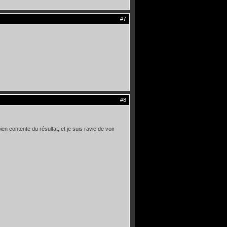
#7
#8
n contente du résultat, et je suis ravie de voir