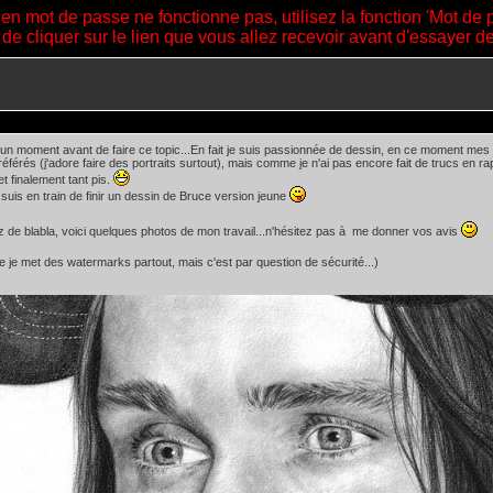
ien mot de passe ne fonctionne pas, utilisez la fonction 'Mot de 
 de cliquer sur le lien que vous allez recevoir avant d'essayer 
é un moment avant de faire ce topic...En fait je suis passionnée de dessin, en ce moment me
éférés (j'adore faire des portraits surtout), mais comme je n'ai pas encore fait de trucs en ra
et finalement tant pis.
e suis en train de finir un dessin de Bruce version jeune
 de blabla, voici quelques photos de mon travail...n'hésitez pas à me donner vos avis
ue je met des watermarks partout, mais c'est par question de sécurité...)