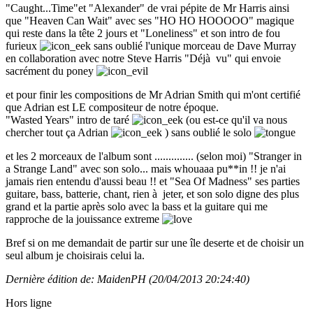
"Caught...Time"et "Alexander" de vrai pépite de Mr Harris ainsi
que "Heaven Can Wait" avec ses "HO HO HOOOOO" magique
qui reste dans la tête 2 jours et "Loneliness" et son intro de fou
furieux
sans oublié l'unique morceau de Dave Murray
en collaboration avec notre Steve Harris "Déjà vu" qui envoie
sacrément du poney
et pour finir les compositions de Mr Adrian Smith qui m'ont certifié
que Adrian est LE compositeur de notre époque.
"Wasted Years" intro de taré
(ou est-ce qu'il va nous
chercher tout ça Adrian
) sans oublié le solo
et les 2 morceaux de l'album sont .............. (selon moi) "Stranger in
a Strange Land" avec son solo... mais whouaaa pu**in !! je n'ai
jamais rien entendu d'aussi beau !! et "Sea Of Madness" ses parties
guitare, bass, batterie, chant, rien à jeter, et son solo digne des plus
grand et la partie après solo avec la bass et la guitare qui me
rapproche de la jouissance extreme
Bref si on me demandait de partir sur une île deserte et de choisir un
seul album je choisirais celui la.
Dernière édition de: MaidenPH (20/04/2013 20:24:40)
Hors ligne