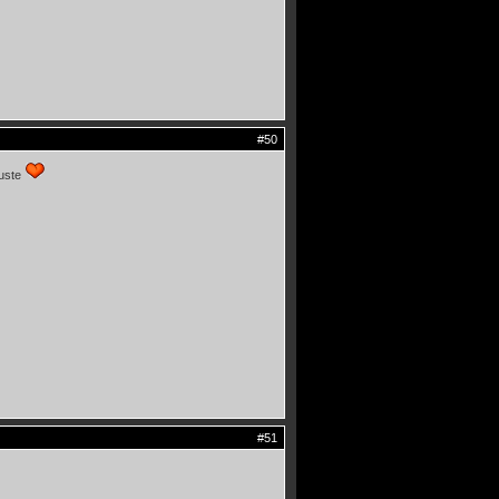
#50
juste
#51