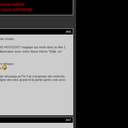
passe oublié'
de vous connecter
#46
e choisir...
O HO HOOOOO" magique qui reste dans la tête 2
laboration avec notre Steve Harris "Déjà vu"
tre époque.
lo
ais whouaaa pu**in !! je n'ai jamais rien entendu
digne des plus grand et la partie après solo avec
#47