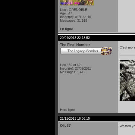
Lieu : GRENOBLE
Age : 47
Inscrit(e): 01/11/2010
Messages: 31 918
En ligne
20/04/2013 22:18:52
The Final Number
C'est moi 
Lieu : 59 et 62
Inscrit(e): 27/09/2011
Messages: 1 412
Hors ligne
21/11/2013 18:06:15
Oliv67
Wasted yea