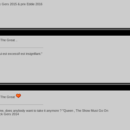
k Gers 2015 & prix Eddie 2016
The Great ..
i est excessif est insignifiant.”
 The Great
 line, does anybody want to take it anymore ? "Queen , The Show Must Go On
ick Gers 2014