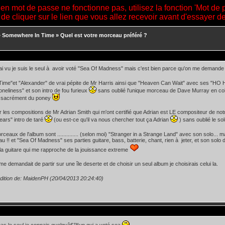
ien mot de passe ne fonctionne pas, utilisez la fonction 'Mot de 
 de cliquer sur le lien que vous allez recevoir avant d'essayer 
»
Somewhere In Time
»
Quel est votre morceau préféré ?
'ai vu je suis le seul à avoir voté "Sea Of Madness" mais c'est bien parce qu'on me demande d
.Time"et "Alexander" de vrai pépite de Mr Harris ainsi que "Heaven Can Wait" avec ses "H
Loneliness" et son intro de fou furieux
sans oublié l'unique morceau de Dave Murray en col
e sacrément du poney
nir les compositions de Mr Adrian Smith qui m'ont certifié que Adrian est LE compositeur de no
ars" intro de taré
(ou est-ce qu'il va nous chercher tout ça Adrian
) sans oublié le so
rceaux de l'album sont .............. (selon moi) "Stranger in a Strange Land" avec son solo... m
au !! et "Sea Of Madness" ses parties guitare, bass, batterie, chant, rien à jeter, et son solo 
 la guitare qui me rapproche de la jouissance extreme
me demandait de partir sur une île deserte et de choisir un seul album je choisirais celui la.
dition de: MaidenPH (20/04/2013 20:24:40)