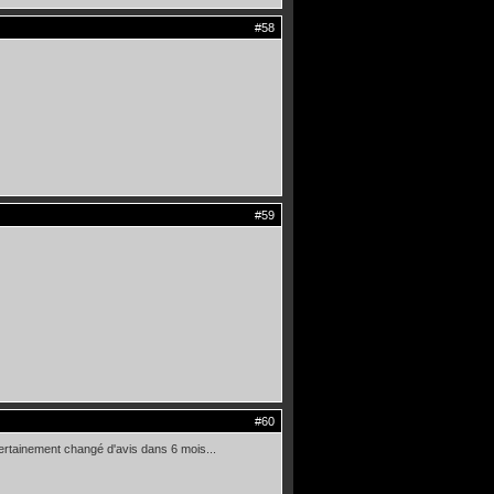
#58
#59
#60
certainement changé d'avis dans 6 mois...