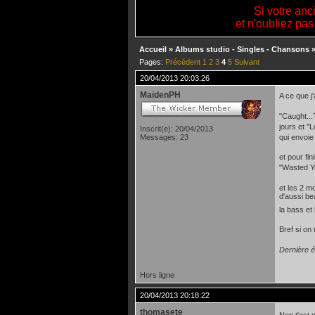
Si votre anc
et n'oubliez pas
Accueil
»
Albums studio - Singles - Chansons
Pages:
Précédent
1
2
3
4
5
Suivant
20/04/2013 20:03:26
MaidenPH
A ce que j
"Caught..
jours et "
Inscrit(e): 20/04/2013
qui envoi
Messages: 23
et pour fi
"Wasted Ye
et les 2 mo
d'aussi be
la bass et
Bref si on 
Dernière é
Hors ligne
20/04/2013 20:18:22
thomasete