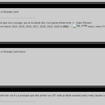
n a Strange Land
t que son courage, qui ne lui disait rien, il se garda d'intervenir. » - Jules Renard
teve Harris 2014, 2015, 2016, 2017, 2018, 2019, 2020 et
2021
---
merci, merci !!!
n a Strange Land aussi
ment dur car il y a presque que des perles sur SIT mais je dirais wasted years mais j'aurais 