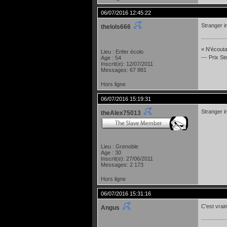
06/07/2016 12:45:22
Stranger i
thelols666
« N'écoutan
Lieu : Enfer écolo
--- Prix S
Age : 54
Inscrit(e): 12/07/2011
Messages: 67 881
Hors ligne
06/07/2016 15:19:31
Stranger i
theAlex75013
Lieu : Grenoble
Age : 30
Inscrit(e): 27/06/2011
Messages: 2 173
Hors ligne
06/07/2016 15:31:16
C'est vrai
Angus