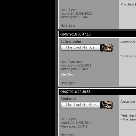
Prix Janic
Lieu : Lyon
Inscrit(e): 11/09/2015
Messages: 15 345
Hors ligne
06/07/2016 05:47:10
Jchristophe
Alexander 
“Tout ce qu
Lieu : Vaucluse
Inscrit(e): 06/11/2011
Messages: 16 469
Site Web
Hors ligne
06/07/2016 12:39:56
Simbaud
Alexander
"Hold the
Lieu : Lyon
- Prix Jan
Inscrit(e): 11/05/2014
Messages: 11 341
Hors ligne