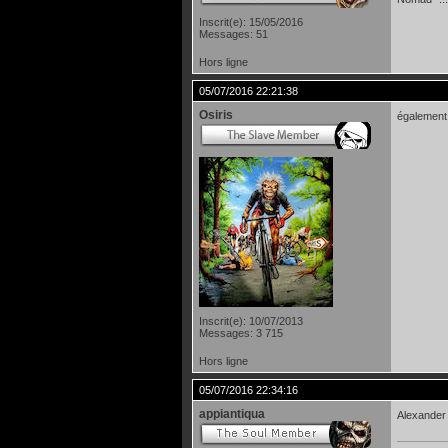
Inscrit(e): 15/05/2016
Messages: 51
Hors ligne
05/07/2016 22:21:38
Osiris
également
Inscrit(e): 10/07/2013
Messages: 3 715
Hors ligne
05/07/2016 22:34:16
appiantiqua
Alexander 