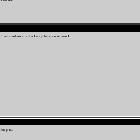
 The Loneliness of the Long Distance Runner!
the great