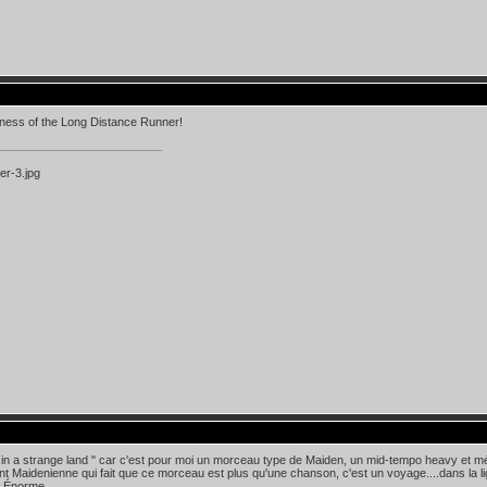
ness of the Long Distance Runner!
 in a strange land " car c'est pour moi un morceau type de Maiden, un mid-tempo heavy et mé
t Maidenienne qui fait que ce morceau est plus qu'une chanson, c'est un voyage....dans la li
..Énorme.