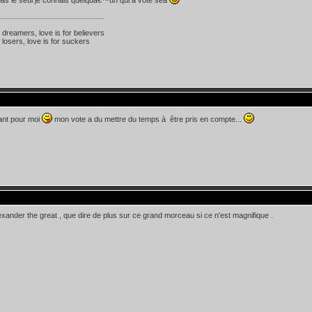
pas le seul je connais quelquâ€™un qui a voté sea
r dreamers, love is for believers
 losers, love is for suckers
ant pour moi
mon vote a du mettre du temps à être pris en compte...
alexander the great , que dire de plus sur ce grand morceau si ce n'est magnifique .