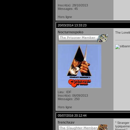
Inscrit(e): 28/10/2013
Messages: 45
Hors ligne
20/03/2014 13:33:23
Nocturnospoko
The Loneli
Lieu : IDF
Inscrit(e): 06/09/2013
Messages: 250
Hors ligne
05/07/2016 20:12:44
frenchxav
" Stranger
typiquemen
Nomad "..