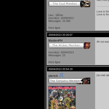
Non t'est 
Love is fo
Love is for
Lieu : SÃ©te
Inscrit(e): 16/09/2012
Messages: 10 260
Hors ligne
20/04/2013 20:26:07
MaidenPH
Ah oui aut
Inscrit(e): 20/04/2013
Messages: 23
Hors ligne
20/04/2013 20:54:19
j'ai voté 
pierick