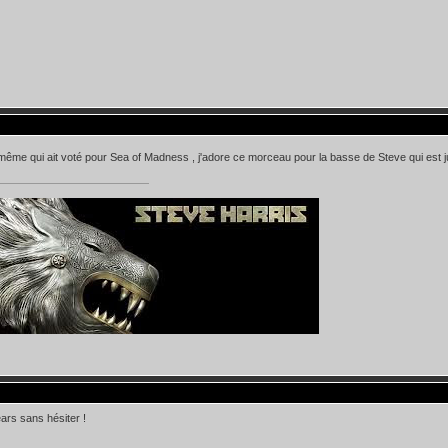
même qui ait voté pour Sea of Madness , j'adore ce morceau pour la basse de Steve qui est 
rs sans hésiter !