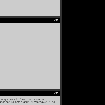
#52
#53
lodique, un solo d'enfer, une thématique
gnée de " To tame a land ", " Powerslave ", " The