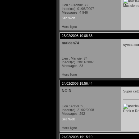
Lieu : Gironde 33
Musicien et
Inscrit(e): 01/06/2007
Messages: 4 946
Site Web
Hors ligne
23/02/2008 10:08:33
maiden74
sympa cet
Lieu : Marigier 74
Inscrit(e): 28/11/2007
Messages: 83
Hors ligne
24/02/2008 18:56:44
NO!D
Super cett
Lieu : ArDeChE
Inscrit(e): 21/02/2008
Rock n Rol
Messages: 292
Site Web
Hors ligne
24/02/2008 19:15:19