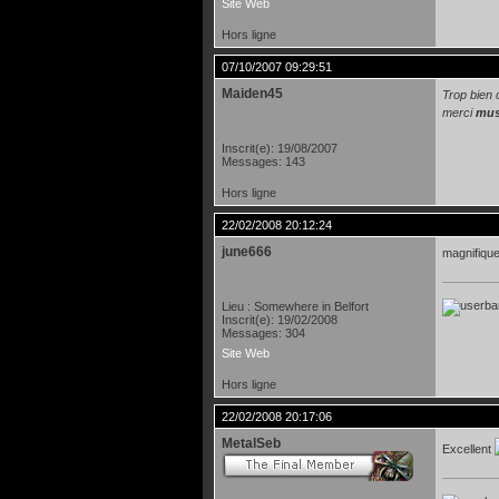
Site Web
Hors ligne
07/10/2007 09:29:51
Maiden45
Trop bien 
merci
mus
Inscrit(e): 19/08/2007
Messages: 143
Hors ligne
22/02/2008 20:12:24
june666
magnifique
Lieu : Somewhere in Belfort
Inscrit(e): 19/02/2008
Messages: 304
Site Web
Hors ligne
22/02/2008 20:17:06
MetalSeb
Excellent