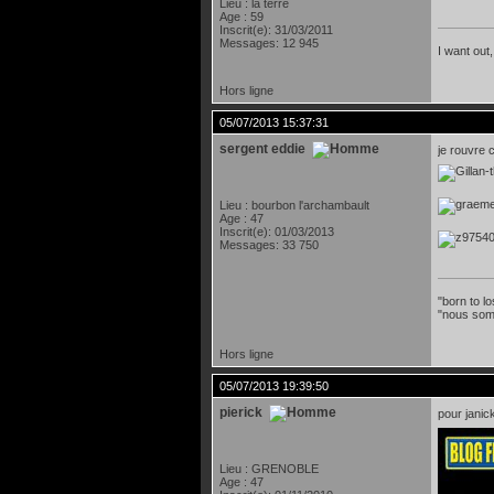
Lieu : la terre
Age : 59
Inscrit(e): 31/03/2011
Messages: 12 945
I want out,
Hors ligne
05/07/2013 15:37:31
sergent eddie
je rouvre 
Lieu : bourbon l'archambault
Age : 47
Inscrit(e): 01/03/2013
Messages: 33 750
"born to lo
"nous som
Hors ligne
05/07/2013 19:39:50
pierick
pour janic
Lieu : GRENOBLE
Age : 47