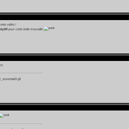
cette vidéo !
ky00
pour cette belle trouvaille
!!!