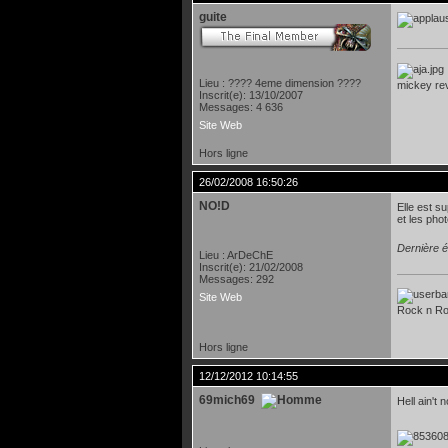
guite
Lieu : ???? 4eme dimension ????
mickey rev
Inscrit(e): 13/10/2007
Messages: 4 636
Site Web
Hors ligne
26/02/2008 16:50:26
NO!D
Elle est s
et les pho
Dernière é
Lieu : ArDeChE
Inscrit(e): 21/02/2008
Messages: 292
Site Web
Rock n Rol
Hors ligne
12/12/2012 10:14:55
69mich69
Hell ain't 