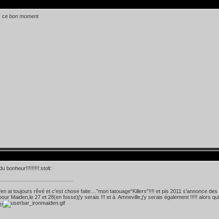
r ce bon moment
u bonheur!!!!!!!!!:stolt:
 j'en ai toujours rêvé et c'est chose faite....''mon tatouage"Killers"!!!! et pis 2011 s'annonce des
! pour Maiden,le 27 et 28(en fosse)j'y serais !!! et à Amneville,j'y serais également !!!!! alo
!!