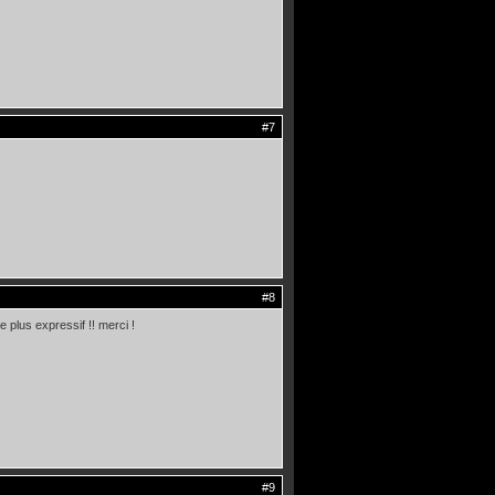
#7
#8
 plus expressif !! merci !
#9