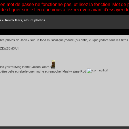
ien mot de passe ne fonctionne pas, utilisez la fonction 'Mot de 
 de cliquer sur le lien que vous allez recevoir avant d'essayer 
s
»
Janick Gers, album photos
lles photos de Janick sur un fond musical que j'adore (oui enfin, vu que j'adore tous les titre
7ZLWZEfd3lU]
lise you're living in the Golden Years
t être belle et rebelle que moche et remoche! Musky aime Rod