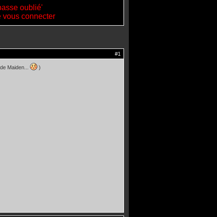
passe oublié'
de vous connecter
#1
s de Maiden...
)