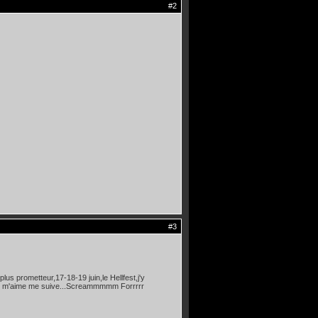
#2
#3
 plus prometteur,17-18-19 juin,le Hellfest,j'y
rs qui m'aime me suive...Screammmmm Forrrrr