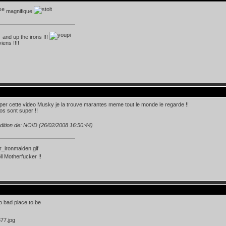
magnifique
and up the irons !!!
iens !!!!
uper cette video Musky je la trouve marantes meme tout le monde le regarde !!
tos sont super !!
dition de: NO!D (26/02/2008 16:50:44)
l Motherfucker !!
no bad place to be