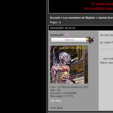
Si votre anc
et n'oubliez pas
Accueil
»
Les membres de Maiden
»
Janick Ger
Pages:
1
04/10/2007 18:33:23
musky00
De très be
[yt code=
... and rea
Mieux vau
Lieu : Le Plessis-Robinson (92)
Age : 59
Inscrit(e): 13/10/2006
Messages: 15 479
Site Web
Hors ligne