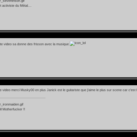
 activiste du Métal....
te video sa donne des frisson avec la musique
e video merci Musky00 en plus Janick est le guitariste que j'aime le plus sur scene car c'est le
l Motherfucker !!