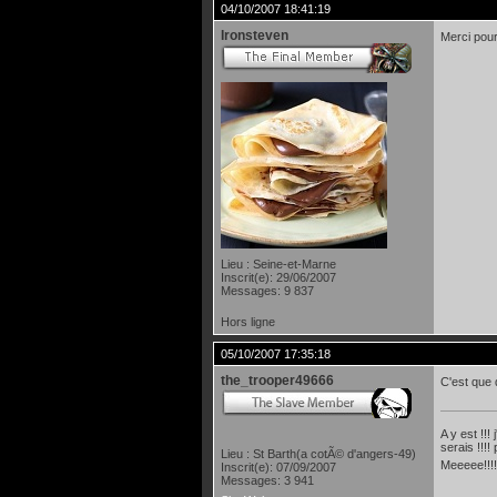
04/10/2007 18:41:19
Ironsteven
Merci pou
Lieu : Seine-et-Marne
Inscrit(e): 29/06/2007
Messages: 9 837
Hors ligne
05/10/2007 17:35:18
the_trooper49666
C'est que d
A y est !!!
serais !!!
Lieu : St Barth(a cotÃ© d'angers-49)
Meeeee!!!!
Inscrit(e): 07/09/2007
Messages: 3 941