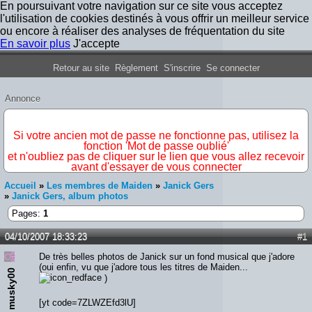
En poursuivant votre navigation sur ce site vous acceptez
l'utilisation de cookies destinés à vous offrir un meilleur service
ou encore à réaliser des analyses de fréquentation du site
En savoir plus
J'accepte
Forum Iron Maiden France
Retour au site
Règlement
S'inscrire
Se connecter
Annonce
IMPORTANT
Si votre ancien mot de passe ne fonctionne pas, utilisez la
fonction 'Mot de passe oublié'
et n'oubliez pas de cliquer sur le lien que vous allez recevoir
avant d'essayer de vous connecter
Accueil
»
Les membres de Maiden
»
Janick Gers
»
Janick Gers, album photos
Pages:
1
04/10/2007 18:33:23
#1
De très belles photos de Janick sur un fond musical que j'adore
(oui enfin, vu que j'adore tous les titres de Maiden...
musky00
)
[yt code=7ZLWZEfd3lU]