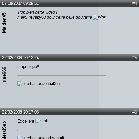
07/10/2007 09:29:51
#4
Trop bien cette vidéo !
Maiden45
merci
musky00
pour cette belle trouvaille
22/02/2008 20:12:24
#5
magnifique!!!
june666
22/02/2008 20:17:06
#6
Excellent
MetalSeb