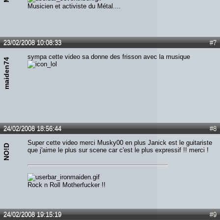
Musicien et activiste du Métal....
23/02/2008 10:08:33
#7
sympa cette video sa donne des frisson avec la musique
maiden74
24/02/2008 18:56:44
#8
Super cette video merci Musky00 en plus Janick est le guitariste
NO!D
que j'aime le plus sur scene car c'est le plus expressif !! merci !
Rock n Roll Motherfucker !!
24/02/2008 19:15:19
#9