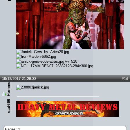
19/12/2017 21:28:33
#14
ead666
Lien :
http://heavymetalreviews.fr/
Pages:
1