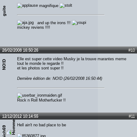
magnifique
guite
and up the irons !!!
mickey reviens !!!!
26/02/2008 16:50:26
#10
Elle est super cette video Musky je la trouve marantes meme
NO!D
tout le monde le regarde !!
et les photos sont super !!
Dernière édition de: NO!D (26/02/2008 16:50:44)
Rock n Roll Motherfucker !!
12/12/2012 10:14:55
#11
Hell ain't no bad place to be
69mich69