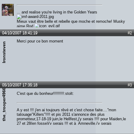
... and realise you're living in the Golden Years
Mieux vaut être belle et rebelle que moche et remoche! Musky
aime Rod
04/10/2007 18:41:19
#2
Merci pour ce bon moment
Ironsteven
05/10/2007 17:35:18
#3
the_trooper49666
C'est que du bonheur!!!!!!!!!:stolt:
A y est !!! j'en ai toujours rêvé et c'est chose faite....''mon
tatouage"Killers"!!!! et pis 2011 s'annonce des plus
prometteur,17-18-19 juin,le Hellfest,j'y serais !!!! pour Maiden,le
27 et 28(en fosse)j'y serais !!! et à Amneville,j'y serais
également !!!!! alors qui m'aime me suive...Screammmmm
Forrrrr Meeeee!!!!!!