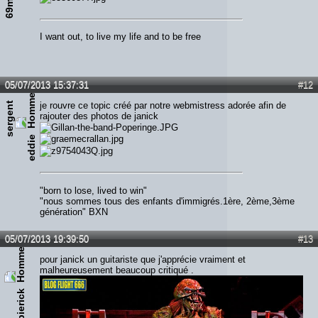
I want out, to live my life and to be free
05/07/2013 15:37:31
#12
s
e
r
g
e
n
t
e
d
d
i
je rouvre ce topic créé par notre webmistress adorée afin de
rajouter des photos de janick
e
"born to lose, lived to win"
"nous sommes tous des enfants d'immigrés.1ère, 2ème,3ème
génération" BXN
05/07/2013 19:39:50
#13
pour janick un guitariste que j'apprécie vraiment et
malheureusement beaucoup critiqué .
pierick