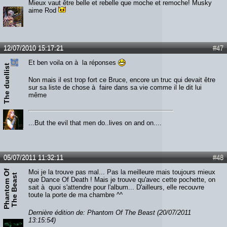
Mieux vaut être belle et rebelle que moche et remoche! Musky
aime Rod
12/07/2010 15:17:21
#47
Et ben voila on à la réponses
The duellist
Non mais il est trop fort ce Bruce, encore un truc qui devait être
sur sa liste de chose à faire dans sa vie comme il le dit lui
même
...But the evil that men do..lives on and on....
05/07/2011 11:32:11
#48
P
h
a
n
t
o
m
O
f
T
h
e
B
e
a
s
Moi je la trouve pas mal... Pas la meilleure mais toujours mieux
t
que Dance Of Death ! Mais je trouve qu'avec cette pochette, on
sait à quoi s'attendre pour l'album... D'ailleurs, elle recouvre
toute la porte de ma chambre ^^
Dernière édition de: Phantom Of The Beast (20/07/2011
13:15:54)