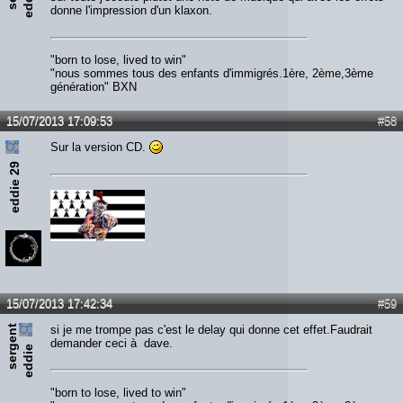
g
e
donne l'impression d'un klaxon.
"born to lose, lived to win"
"nous sommes tous des enfants d'immigrés.1ère, 2ème,3ème
génération" BXN
15/07/2013 17:09:53
#58
Sur la version CD.
eddie 29
15/07/2013 17:42:34
#59
s
e
r
e
n
t
e
d
d
i
si je me trompe pas c'est le delay qui donne cet effet.Faudrait
demander ceci à dave.
g
e
"born to lose, lived to win"