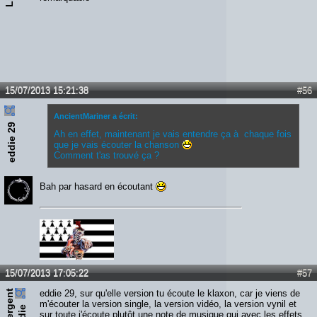
15/07/2013 15:21:38
#56
AncientMariner a écrit:
eddie 29
Ah en effet, maintenant je vais entendre ça à chaque fois
que je vais écouter la chanson
Comment t'as trouvé ça ?
Bah par hasard en écoutant
15/07/2013 17:05:22
#57
s
e
r
e
n
t
e
d
d
i
eddie 29, sur qu'elle version tu écoute le klaxon, car je viens de
m'écouter la version single, la version vidéo, la version vynil et
sur toute j'écoute plutôt une note de musique qui avec les effets