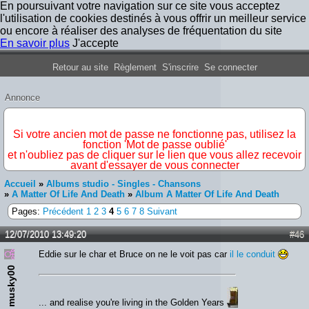
En poursuivant votre navigation sur ce site vous acceptez
l'utilisation de cookies destinés à vous offrir un meilleur service
ou encore à réaliser des analyses de fréquentation du site
En savoir plus
J'accepte
Forum Iron Maiden France
Retour au site
Règlement
S'inscrire
Se connecter
Annonce
IMPORTANT
Si votre ancien mot de passe ne fonctionne pas, utilisez la
fonction 'Mot de passe oublié'
et n'oubliez pas de cliquer sur le lien que vous allez recevoir
avant d'essayer de vous connecter
Accueil
»
Albums studio - Singles - Chansons
»
A Matter Of Life And Death
»
Album A Matter Of Life And Death
Pages:
Précédent
1
2
3
4
5
6
7
8
Suivant
12/07/2010 13:49:20
#46
Eddie sur le char et Bruce on ne le voit pas car
il le conduit
musky00
... and realise you're living in the Golden Years