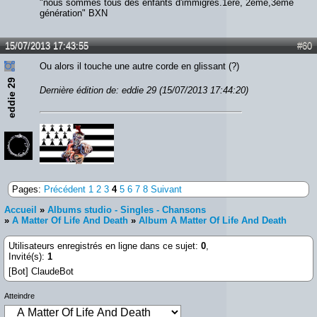
"nous sommes tous des enfants d'immigrés.1ère, 2ème,3ème
génération" BXN
15/07/2013 17:43:55
#60
Ou alors il touche une autre corde en glissant (?)
eddie 29
Dernière édition de: eddie 29 (15/07/2013 17:44:20)
Pages:
Précédent
1
2
3
4
5
6
7
8
Suivant
Accueil
»
Albums studio - Singles - Chansons
»
A Matter Of Life And Death
»
Album A Matter Of Life And Death
Utilisateurs enregistrés en ligne dans ce sujet:
0
,
Invité(s):
1
[Bot] ClaudeBot
Atteindre