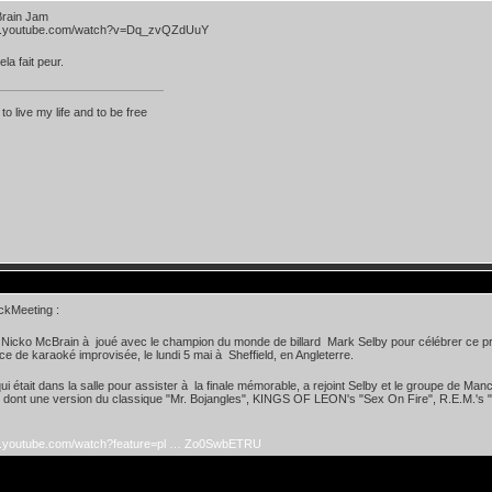
rain Jam
ww.youtube.com/watch?v=Dq_zvQZdUuY
ela fait peur.
 to live my life and to be free
ckMeeting :
 Nicko McBrain à joué avec le champion du monde de billard Mark Selby pour célébrer ce p
e de karaoké improvisée, le lundi 5 mai à Sheffield, en Angleterre.
ui était dans la salle pour assister à la finale mémorable, a rejoint Selby et le groupe de
 dont une version du classique "Mr. Bojangles", KINGS OF LEON's "Sex On Fire", R.E.M.'s 
w.youtube.com/watch?feature=pl … Zo0SwbETRU