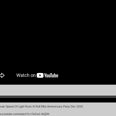
rain Speed Of Light Rock N Roll Ribs Anniversary Party Dec 2015
ww.youtube.com/watch?v=7eGw1-tbQ84