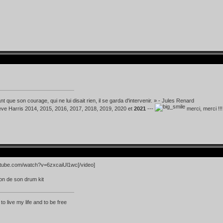
t que son courage, qui ne lui disait rien, il se garda d'intervenir. » - Jules Renard
teve Harris 2014, 2015, 2016, 2017, 2018, 2019, 2020 et
2021
---
merci, merci !!!
utube.com/watch?v=6zxcaiUl1wc[/video]
on de son drum kit
 to live my life and to be free