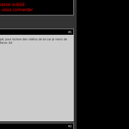
passe oublié'
de vous connecter
#1
pic pour inclure des vidéos de lui car je viens de
aron.:lol:
#2