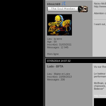
Nicko McB
69mich69
http://w
Attention c
I want out,
Lieu : la terre
Age : 59
Inscrit(e): 31/03/2011
Messages: 12 945
Hors ligne
07/05/2014 14:07:32
Ludo - BFTA
Vu sur Ro
Le batteur
Lieu : Maine et Loire
performanc
Inscrit(e): 10/06/2013
Messages: 206
McBrain, q
chansons,
Believer"
http://ww