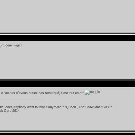
urt, dommage !
n le "au cas où vous auriez pas remarqué, c'est tout en or"
 line, does anybody want to take it anymore ? "Queen , The Show Must Go On
ick Gers 2014