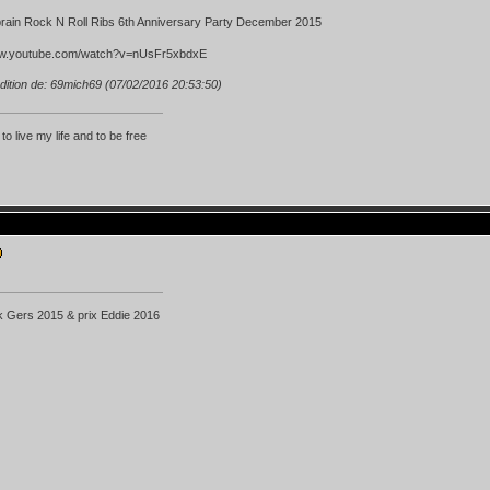
rain Rock N Roll Ribs 6th Anniversary Party December 2015
ww.youtube.com/watch?v=nUsFr5xbdxE
dition de: 69mich69 (07/02/2016 20:53:50)
 to live my life and to be free
k Gers 2015 & prix Eddie 2016