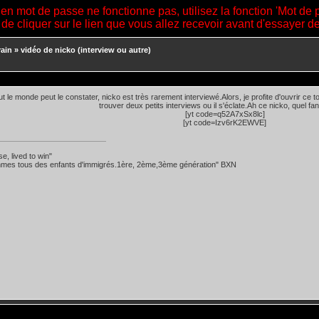
ien mot de passe ne fonctionne pas, utilisez la fonction 'Mot de 
 de cliquer sur le lien que vous allez recevoir avant d'essayer 
ain
»
vidéo de nicko (interview ou autre)
 le monde peut le constater, nicko est très rarement interviewé.Alors, je profite d'ouvrir ce to
trouver deux petits interviews ou il s'éclate.Ah ce nicko, quel fanf
[yt code=q52A7xSx8lc]
[yt code=Izv6rK2EWVE]
se, lived to win"
mes tous des enfants d'immigrés.1ère, 2ème,3ème génération" BXN