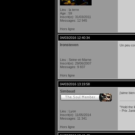
Lieu : la terre
Age : 59
Inscrit(e): 31/03/2011
Messages: 12 945
Hors ligne
04/03/2016 12:40:34
Ironsteven
Un peu co
Lieu : Seine-et-Marne
Inscrit(e): 29/06/2007
Messages: 9 837
Hors ligne
04/03/2016 13:19:58
Simbaud
j'aime bie
"Hold the
- Prix Jan
Lieu : Lyon
Inscrit(e): 11/05/2014
Messages: 11 341
Hors ligne