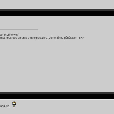
se, lived to win"
mes tous des enfants d'immigrés.1ère, 2ème,3ème génération" BXN
ranquille