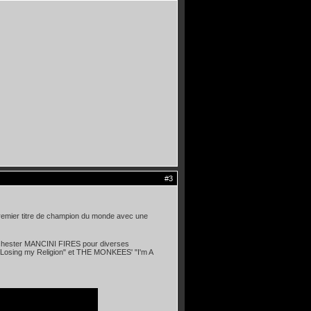
#3
remier titre de champion du monde avec une
 Manchester MANCINI FIRES pour diverses
"Losing my Religion" et THE MONKEES' "I'm A