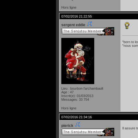
Hors ligne
07/02/2016 21:22:55
sergent eddie
"born to lo
"nous som
Lieu : bourbon l'archambault
Age : 47
Inscrit(e): 01/03/2013
Messages: 33 754
Hors ligne
07/02/2016 21:34:16
pierick
Il assure t