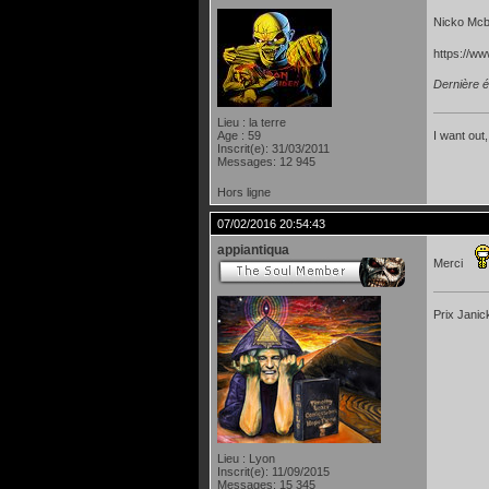
Nicko Mcb
https://w
Dernière é
Lieu : la terre
I want out,
Age : 59
Inscrit(e): 31/03/2011
Messages: 12 945
Hors ligne
07/02/2016 20:54:43
appiantiqua
Merci
Prix Janic
Lieu : Lyon
Inscrit(e): 11/09/2015
Messages: 15 345