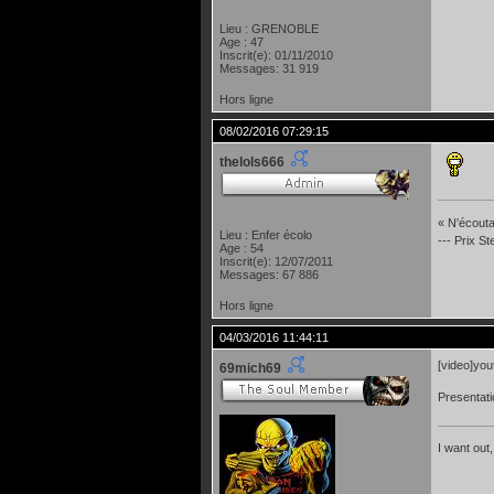
Lieu : GRENOBLE
Age : 47
Inscrit(e): 01/11/2010
Messages: 31 919
Hors ligne
08/02/2016 07:29:15
thelols666
« N'écoutan
Lieu : Enfer écolo
--- Prix S
Age : 54
Inscrit(e): 12/07/2011
Messages: 67 886
Hors ligne
04/03/2016 11:44:11
[video]yo
69mich69
Presentati
I want out,