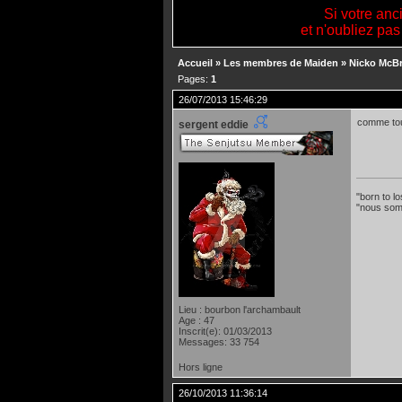
Si votre anc
et n'oubliez pas
Accueil
»
Les membres de Maiden
»
Nicko McBr
Pages:
1
26/07/2013 15:46:29
comme tout
sergent eddie
"born to lo
"nous som
Lieu : bourbon l'archambault
Age : 47
Inscrit(e): 01/03/2013
Messages: 33 754
Hors ligne
26/10/2013 11:36:14